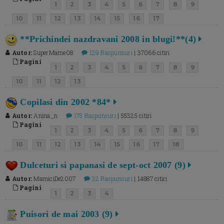
1
2
3
4
5
6
7
8
9
10
11
12
13
14
15
16
17
**Prichindei nazdravani 2008 in blugi!**(4)
Autor:
SuperMame08
129 Raspunsuri
| 37066 citiri
Pagini
1
2
3
4
5
6
7
8
9
10
11
12
13
Copilasi din 2002 *84*
Autor:
Anina_n
175 Raspunsuri
| 55325 citiri
Pagini
1
2
3
4
5
6
7
8
9
10
11
12
13
14
15
16
17
18
Dulceturi si papanasi de sept-oct 2007 (9)
Autor:
MamiciDe2007
32 Raspunsuri
| 14887 citiri
Pagini
1
2
3
4
Puisori de mai 2003 (9)