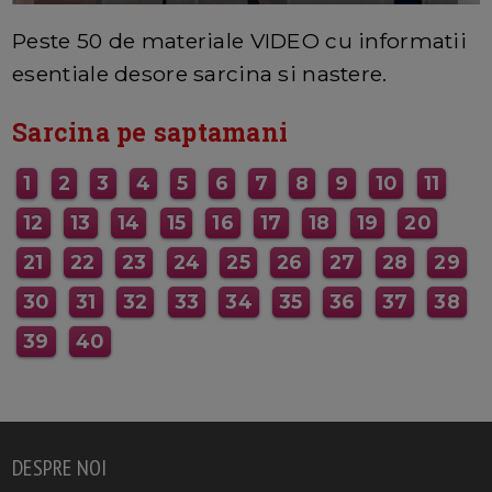
MAI MULTE INFORMATII AICI
Peste 50 de materiale VIDEO cu informatii
esentiale desore sarcina si nastere.
Sarcina pe saptamani
1
2
3
4
5
6
7
8
9
10
11
12
13
14
15
16
17
18
19
20
21
22
23
24
25
26
27
28
29
30
31
32
33
34
35
36
37
38
39
40
DESPRE NOI