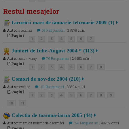
Restul mesajelor
Licuricii mari de ianuarie-februarie 2009 (1)
Autor:
roxanaz
69 Raspunsuri
| 27978 citiri
Pagini
1
2
3
4
5
6
7
Juniori de Iulie-August 2004 * (113)
Autor:
szivarvany
76 Raspunsuri
| 24453 citiri
Pagini
1
2
3
4
5
6
7
8
Comori de nov-dec 2004 (210)
Autor:
eveline
101 Raspunsuri
| 38394 citiri
Pagini
1
2
3
4
5
6
7
8
9
10
11
Colectia de toamna-iarna 2005 (44)
Autor:
mamica noiembrie-decembri
164 Raspunsuri
| 48759 citiri
Pagini