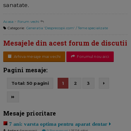
sanatate.
Acasa
>
Forum vechi
Categorie:
Generatia 'Desprecopii.com' / Teme specializate
Mesajele din acest forum de discutii
Arhiva mesaje mai vechi
Forumul nou aici
Pagini mesaje:
Total: 50 pagini
1
2
3
Mesaje prioritare
7 ani: varsta optima pentru aparat dentar
Autor:
desprecopii
9 Raspunsuri
| 15116 citiri