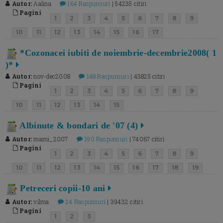
Autor:
Aalina
164 Raspunsuri
| 54235 citiri
Pagini
1
2
3
4
5
6
7
8
9
10
11
12
13
14
15
16
17
*Cozonacei iubiti de noiembrie-decembrie2008( 1
)*
Autor:
nov-dec2008
148 Raspunsuri
| 43825 citiri
Pagini
1
2
3
4
5
6
7
8
9
10
11
12
13
14
15
Albinute & bondari de '07 (4)
Autor:
mami_2007
190 Raspunsuri
| 74067 citiri
Pagini
1
2
3
4
5
6
7
8
9
10
11
12
13
14
15
16
17
18
19
Petreceri copii-10 ani
Autor:
vilma
24 Raspunsuri
| 39432 citiri
Pagini
1
2
3