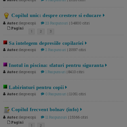
Copilul unic: despre crestere si educare
Autor:
desprecopii
23 Raspunsuri
| 34800 citiri
Pagini
1
2
3
Sa intelegem depresiile copilariei
Autor:
desprecopii
2 Raspunsuri
| 15597 citiri
Inotul in piscina: sfaturi pentru siguranta
Autor:
desprecopii
1 Raspunsuri
| 8410 citiri
Labirinturi pentru copii
Autor:
desprecopii
0 Raspunsuri
| 11051 citiri
Copilul frecvent bolnav (info)
Autor:
desprecopii
11 Raspunsuri
| 25366 citiri
Pagini
1
2