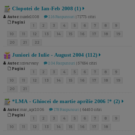
Clopotei de Ian-Feb 2008 (1)
Autor:
zuzele2008
216 Raspunsuri
| 71773 citiri
Pagini
1
2
3
4
5
6
7
8
9
10
11
12
13
14
15
16
17
18
19
20
21
22
Juniori de Iulie - August 2004 (112)
Autor:
szivarvany
204 Raspunsuri
| 57654 citiri
Pagini
1
2
3
4
5
6
7
8
9
10
11
12
13
14
15
16
17
18
19
20
21
*LMA - Ghiocei de martie aprilie 2006 !* (2)
Autor:
mar_apr2006
178 Raspunsuri
| 64450 citiri
Pagini
1
2
3
4
5
6
7
8
9
10
11
12
13
14
15
16
17
18