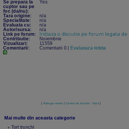
Se prepara la
Yes
cuptor sau pe
foc (da/nu):
Tara origine:
n/a
Specialitate:
n/a
Evaluata cu:
n/a
Autor/sursa:
n/a
Initiaza o discutie pe forum legata de 
Link pe forum:
Contributie:
Noiembrie
Vizualizari:
11559
Comentarii:
Comentarii 0 |
Evalueaza reteta
[
Adauga reteta
|
Cartea de bucate - Start
]
Mai multe din aceasta categorie
»
Tort trunchi