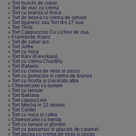
»
Tort trunchi de copac
»
Tort de nuci cu crema
»
Tort cu branza si frisca
»
Tort de bezea cu crema de lamaie
»
Tort tiganesc sau Tort din 17 oua
»
Tort Trufa
»
Tort Cappuccino Cu Lichior de oua
»
Frankfurter Kranz
»
Tort de zahar ars
»
Tort Joffre
»
Tort cu nuca
»
Tort Kiev (Kievskaia)
»
Tort cu crema Chantilly
»
Tort Rafaelo
»
Tort cu crema de ness si cocos
»
Tort cu portocale si crema de branza
»
Tort cu ricotta si ciocolata alba
»
Cheesecake cu lamaie
»
Tort cu lamaie
»
Tort Baklava
»
Tort cappuccino
»
Tort Mocha in 12 straturi
»
Tort Colibri
»
Tort cu nuca si cafea
»
Cheesecake cu menta
»
Tort cu lamaie si ghimbir
»
Tort cu pastarnac si glazura de caramel
»
Tort bezea cu crema de ness si cocos