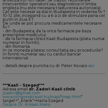
sintetiza intr-un tabel. Se traduc rezultatele
interventiilor operatorii sau diagnostice in limba
engleza (nu este necesara traducerea autorizata).
Cat este necesar sa stai in Budapesta in vederea fiv?
10-12 zile, incepand cu a 6-a zi de stimulare pana cel
putin in ziua ET.
De unde se pot procura medicamentele necesare
fiv?
- din Budapesta, de la orice farmacie pe baza
prescriptiei medicului;
- de la farmacia clinicii Kaali Budapesta (plata numai
numerar in forinti);
- din Romania.
In ce moneda platesc consultatia sau procedurile?
In forinti numerar sau cu cardul bancar
international.
- detalii despre punctia cu dr Peter Kovacs
aici
***Kaali - Szeged***
Adresa email
dr. Zadori-Kaali clinik
:
jzadori@gmail.com
www.congresstravel.hu/map/fmap.html
"
target="_blank">Harta Szeged
Despre Dr. Krissan Maria