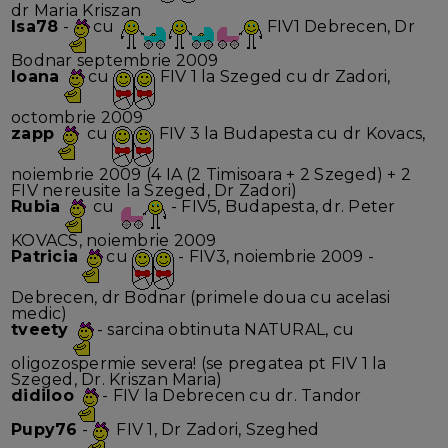
dr Maria Kriszan
Isa78
-
cu
FIV1 Debrecen, Dr
Bodnar septembrie 2009
Ioana
cu
FIV 1 la Szeged cu dr Zadori,
octombrie 2009
zapp
cu
FIV 3 la Budapesta cu dr Kovacs,
noiembrie 2009 (4 IA (2 Timisoara + 2 Szeged) + 2
FIV nereusite la Szeged, Dr Zadori)
Rubia
cu
- FIV5, Budapesta, dr. Peter
KOVACS, noiembrie 2009
Patricia
cu
- FIV3, noiembrie 2009 -
Debrecen, dr Bodnar (primele doua cu acelasi
medic)
tveety
- sarcina obtinuta NATURAL, cu
oligozospermie severa! (se pregatea pt FIV 1 la
Szeged, Dr. Kriszan Maria)
didiloo
- FIV la Debrecen cu dr. Tandor
Pupy76
-
FIV 1, Dr Zadori, Szeghed