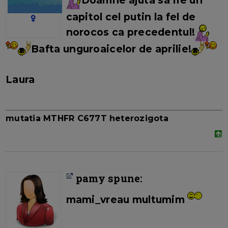
Doamne ajuta sa fie un
capitol cel putin la fel de
norocos ca precedentul!
Bafta unguroaicelor de aprilie!
Laura
mutatia MTHFR C677T heterozigota
pamy spune:
mami_vreau multumim