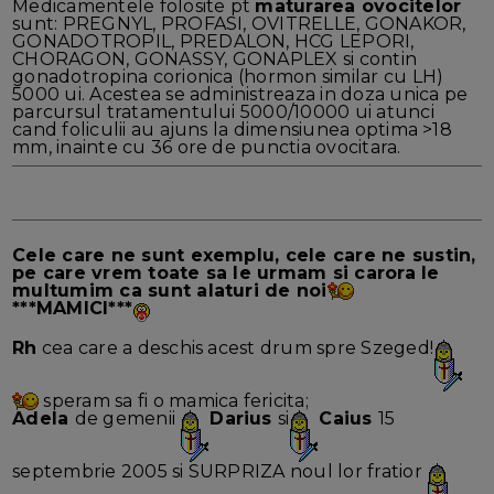
Medicamentele folosite pt
maturarea ovocitelor
sunt: PREGNYL, PROFASI, OVITRELLE, GONAKOR,
GONADOTROPIL, PREDALON, HCG LEPORI,
CHORAGON, GONASSY, GONAPLEX si contin
gonadotropina corionica (hormon similar cu LH)
5000 ui. Acestea se administreaza in doza unica pe
parcursul tratamentului 5000/10000 ui atunci
cand foliculii au ajuns la dimensiunea optima >18
mm, inainte cu 36 ore de punctia ovocitara.
Cele care ne sunt exemplu, cele care ne sustin,
pe care vrem toate sa le urmam si carora le
multumim ca sunt alaturi de noi
***MAMICI***
Rh
cea care a deschis acest drum spre Szeged!
speram sa fi o mamica fericita;
Adela
de gemenii
Darius
si
Caius
15
septembrie 2005 si SURPRIZA noul lor fratior