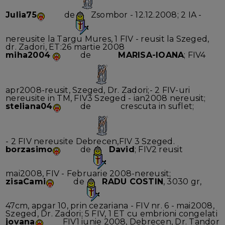
Julia75
de
Zsombor - 12.12.2008; 2 IA -
nereusite la Targu Mures, 1 FIV - reusit la Szeged,
dr. Zadori, ET:26 martie 2008
miha2004
de
MARISA-IOANA
; FIV4
apr2008-reusit, Szeged, Dr. Zadori;- 2 FIV-uri
nereusite in TM, FIV3 Szeged - ian2008 nereusit;
steliana04
de
crescuta in suflet;
- 2 FIV nereusite Debrecen,FIV 3 Szeged.
borzasimo
de
David
; FIV2 reusit
mai2008, FIV - Februarie 2008-nereusit;
zisaCami
de
RADU COSTIN
, 3030 gr,
47cm, apgar 10, prin cezariana - FIV nr. 6 - mai2008,
Szeged, Dr. Zadori; 5 FIV, 1 ET cu embrioni congelati
jovana
FIV1 iunie 2008, Debrecen, Dr. Tandor