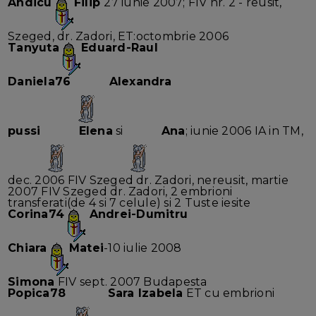
Andicu
Filip
27 iunie 2007; FIV nr. 2 - reusit,
Szeged, dr. Zadori, ET:octombrie 2006
Tanyuta
Eduard-Raul
Daniela76
Alexandra
pussi
Elena
si
Ana
; iunie 2006 IA in TM,
dec. 2006 FIV Szeged dr. Zadori, nereusit, martie
2007 FIV Szeged dr. Zadori, 2 embrioni
transferati(de 4 si 7 celule) si 2 Tuste iesite
Corina74
Andrei-Dumitru
Chiara
Matei
-10 iulie 2008
Simona
FIV sept. 2007 Budapesta
Popica78
Sara Izabela
ET cu embrioni