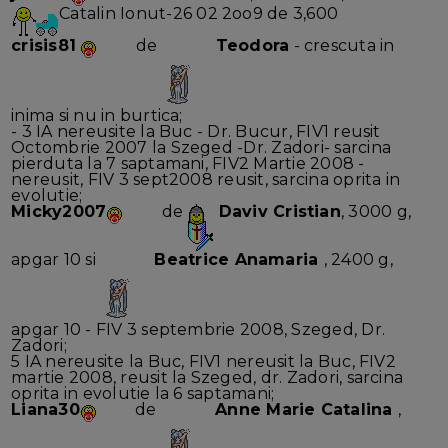
Catalin Ionut-26 02 2oo9 de 3,600
crisis81
de
Teodora
- crescuta in
inima si nu in burtica;
- 3 IA nereusite la Buc - Dr. Bucur, FIV1 reusit
Octombrie 2007 la Szeged -Dr. Zadori- sarcina
pierduta la 7 saptamani, FIV2 Martie 2008 -
nereusit, FIV 3 sept2008 reusit, sarcina oprita in
evolutie;
Micky2007
de
Daviv Cristian
, 3000 g,
apgar 10 si
Beatrice Anamaria
, 2400 g,
apgar 10 - FIV 3 septembrie 2008, Szeged, Dr.
Zadori;
5 IA nereusite la Buc, FIV1 nereusit la Buc, FIV2
martie 2008, reusit la Szeged, dr. Zadori, sarcina
oprita in evolutie la 6 saptamani;
Liana30
de
Anne Marie Catalina
,