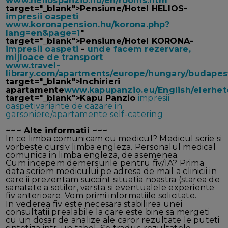
www.heliospanzio.hu/en/rooms.htm
"
target="_blank">Pensiune/Hotel HELIOS-
impresii oaspeti
www.koronapension.hu/korona.php?
lang=en&page=1
"
target="_blank">Pensiune/Hotel KORONA-
impresii oaspeti
-
unde facem rezervare,
mijloace de transport
www.travel-
library.com/apartments/europe/hungary/budapes
target="_blank">Inchirieri
apartamente
www.kapupanzio.eu/English/elerhe
target="_blank">Kapu Panzio
impresii
oaspeti
variante de cazare in
garsoniere/apartamente self-catering
~~~ Alte informatii ~~~
In ce limba comunicam cu medicul? Medicul scrie si
vorbeste cursiv limba engleza. Personalul medical
comunica in limba engleza, de asemenea.
Cum incepem demersurile pentru fiv/IA? Prima
data scriem medicului pe adresa de mail a clinicii in
care ii prezentam succint situatia noastra (starea de
sanatate a sotilor, varsta si eventualele experiente
fiv anterioare. Vom primi informatiile solicitate.
In vederea fiv este necesara stabilirea unei
consultatii prealabile la care este bine sa mergeti
cu un dosar de analize ale caror rezultate le puteti