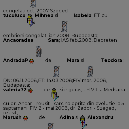
congelati oct. 2007 Szeged
tuculucu
Mihnea
si
Isabela
; ET cu
embrioni congelati ian'2008, Budapesta;
Ancaoradea
Sara
; IAS feb.2008, Debreten
AndradaP
de
Mara
si
Teodora
;
DN: 06.11.2008,ET: 14.03.2008;FIV mar. 2008,
Budapesta;
valeria72
de
si ingeras; - FIV 1 la Medsana
cu dr. Ancar - reusit - sarcina oprita din evolutie la 5
saptamani, FIV 2 - mai 2008, dr. Zadori - Szeged,
reusit;
Marush
de
Adina
si
Alexandru
;