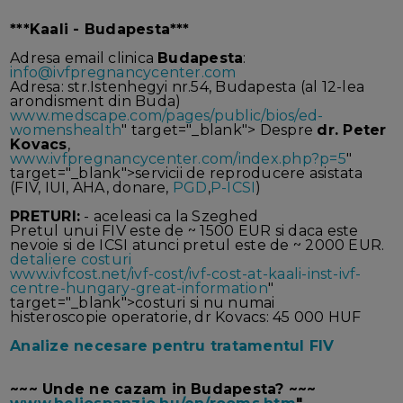
***Kaali - Budapesta***
Adresa email clinica
Budapesta
:
info@ivfpregnancycenter.com
Adresa: str.Istenhegyi nr.54, Budapesta (al 12-lea
arondisment din Buda)
www.medscape.com/pages/public/bios/ed-
womenshealth
" target="_blank"> Despre
dr. Peter
Kovacs
,
www.ivfpregnancycenter.com/index.php?p=5
"
target="_blank">servicii de reproducere asistata
(FIV, IUI, AHA, donare,
PGD
,
P-ICSI
)
PRETURI:
- aceleasi ca la Szeghed
Pretul unui FIV este de ~ 1500 EUR si daca este
nevoie si de ICSI atunci pretul este de ~ 2000 EUR.
detaliere costuri
www.ivfcost.net/ivf-cost/ivf-cost-at-kaali-inst-ivf-
centre-hungary-great-information
"
target="_blank">costuri si nu numai
histeroscopie operatorie, dr Kovacs: 45 000 HUF
Analize necesare pentru tratamentul FIV
~~~ Unde ne cazam in Budapesta? ~~~