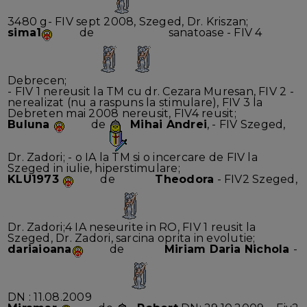
3480 g- FIV sept 2008, Szeged, Dr. Kriszan;
sima1
de
sanatoase - FIV 4
Debrecen;
- FIV 1 nereusit la TM cu dr. Cezara Muresan, FIV 2 -
nerealizat (nu a raspuns la stimulare), FIV 3 la
Debreten mai 2008 nereusit, FIV4 reusit;
Buluna
de
Mihai Andrei
, - FIV Szeged,
Dr. Zadori; - o IA la TM si o incercare de FIV la
Szeged in iulie, hiperstimulare;
KLU1973
de
Theodora
- FIV2 Szeged,
Dr. Zadori;4 IA neseurite in RO, FIV 1 reusit la
Szeged, Dr. Zadori, sarcina oprita in evolutie;
dariaioana
de
Miriam Daria Nichola
-
DN : 11.08.2009