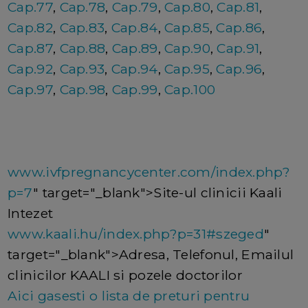
Cap.77
,
Cap.78
,
Cap.79
,
Cap.80
,
Cap.81
,
Cap.82
,
Cap.83
,
Cap.84
,
Cap.85
,
Cap.86
,
Cap.87
,
Cap.88
,
Cap.89
,
Cap.90
,
Cap.91
,
Cap.92
,
Cap.93
,
Cap.94
,
Cap.95
,
Cap.96
,
Cap.97
,
Cap.98
,
Cap.99
,
Cap.100
www.ivfpregnancycenter.com/index.php?
p=7
" target="_blank">Site-ul clinicii Kaali
Intezet
www.kaali.hu/index.php?p=31#szeged
"
target="_blank">Adresa, Telefonul, Emailul
clinicilor KAALI si pozele doctorilor
Aici gasesti o lista de preturi pentru