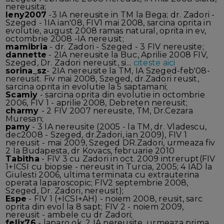
nereusita;
leny2007
-3 IA nereusite in TM la Bega; dr. Zadori -
Szeged - 1IA ian'08, FIV1 mai 2008, sarcina oprita in
evolutie, august 2008 ramas natural, oprita in ev,
octombrie 2008 -IA nereusit;
mamibria
- dr. Zadori - Szeged - 3 FIV nereusite;
dannette
- 2IA nereusite la Buc, Aprilie 2008 FIV,
Szeged, Dr. Zadori nereusit, si...
citeste aici
sorina_sz
- 2IA nereusite la TM, IA Szeged-feb'08-
nereusit. Fiv mai 2008, Szeged, dr.Zadori reusit,
sarcina oprita in evolutie la 5 saptamani;
Scamiy
- sarcina oprita din evolutie in octombrie
2006, FIV 1 - aprilie 2008, Debreten nereusit;
charmy
- 2 FIV 2007 nereusite, TM, Dr.Cezara
Muresan;
pamy
- 3 IA nereusite (2005 - la TM, dr. Vladescu,
dec2008 - Szeged, dr.Zadori, ian 2009), FIV 1
nereusit - mai 2009, Szeged DR.Zadori, urmeaza fiv
2 la Budapesta, dr Kovacs, februarie 2010
Tabitha
- FIV 3 cu Zadori in oct. 2009 intrerupt(FIV
1+ICSI cu biopsie - nereusit in Turcia, 2005; 4 IAD la
Giulesti 2006, ultima terminata cu extrauterina
operata laparoscopic; FIV2 septembrie 2008,
Szeged, Dr. Zadori, nereusit);
Espe
- FIV 1 (+ICSI+AH) - noiem 2008, reusit, sarc
oprita din evol la 8 sapt; FIV 2 - noiem 2009,
nereusit - ambele cu dr Zadori;
felix76
- laparo ok, 2 IA nereusite, urmeaza prima