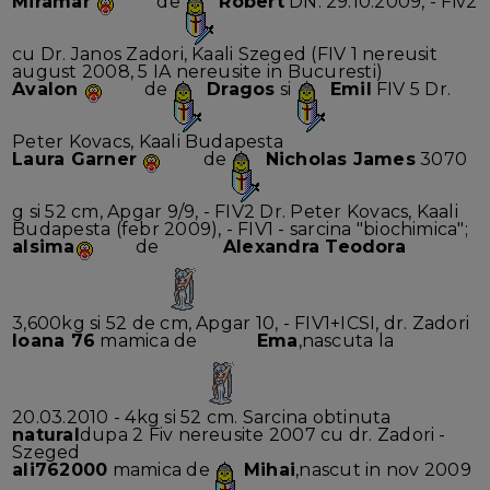
Miramar
de
Robert
DN: 29.10.2009, - Fiv2
cu Dr. Janos Zadori, Kaali Szeged (FIV 1 nereusit
august 2008, 5 IA nereusite in Bucuresti)
Avalon
de
Dragos
si
Emil
FIV 5 Dr.
Peter Kovacs, Kaali Budapesta
Laura Garner
de
Nicholas James
3070
g si 52 cm, Apgar 9/9, - FIV2 Dr. Peter Kovacs, Kaali
Budapesta (febr 2009), - FIV1 - sarcina "biochimica";
alsima
de
Alexandra Teodora
3,600kg si 52 de cm, Apgar 10, - FIV1+ICSI, dr. Zadori
Ioana 76
mamica de
Ema
,nascuta la
20.03.2010 - 4kg si 52 cm. Sarcina obtinuta
natural
dupa 2 Fiv nereusite 2007 cu dr. Zadori -
Szeged
ali762000
mamica de
Mihai
,nascut in nov 2009