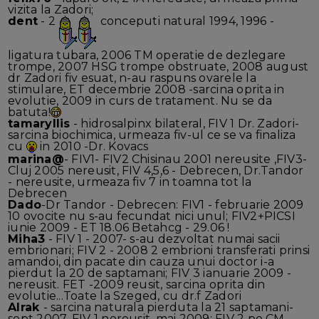
vizita la Zadori;
dent
- 2
conceputi natural 1994, 1996 -
ligatura tubara, 2006 TM operatie de dezlegare
trompe, 2007 HSG trompe obstruate, 2008 august
dr Zadori fiv esuat, n-au raspuns ovarele la
stimulare, ET decembrie 2008 -sarcina oprita in
evolutie, 2009 in curs de tratament. Nu se da
batuta!
tamaryllis
- hidrosalpinx bilateral, FIV 1 Dr. Zadori-
sarcina biochimica, urmeaza fiv-ul ce se va finaliza
cu
in 2010 -Dr. Kovacs
marina@
- FIV1- FIV2 Chisinau 2001 nereusite ,FIV3-
Cluj 2005 nereusit, FIV 4,5,6 - Debrecen, Dr.Tandor
- nereusite, urmeaza fiv 7 in toamna tot la
Debrecen
Dado
-Dr Tandor - Debrecen: FIV1 - februarie 2009
10 ovocite nu s-au fecundat nici unul; FIV2+PICSI
iunie 2009 - ET 18.06 Betahcg - 29.06 !
Miha3
- FIV 1 - 2007- s-au dezvoltat numai sacii
embrionari; FIV 2 - 2008 2 embrioni transferati prinsi
amandoi, din pacate din cauza unui doctor i-a
pierdut la 20 de saptamani; FIV 3 ianuarie 2009 -
nereusit. FET -2009 reusit, sarcina oprita din
evolutie...Toate la Szeged, cu dr.f Zadori
Alrak
- sarcina naturala pierduta la 21 saptamani-
sept 2007, FIV 1 nereusit, mai 2009; FIV 2 pe CM