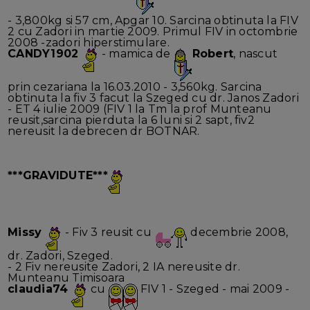
- 3,800kg si 57 cm, Apgar 10. Sarcina obtinuta la FIV
2 cu Zadori in martie 2009. Primul FIV in octombrie
2008 -zadori hiperstimulare.
CANDY1902
- mamica de
Robert
, nascut
prin cezariana la 16.03.2010 - 3,560kg. Sarcina
obtinuta la fiv 3 facut la Szeged cu dr. Janos Zadori
- ET 4 iulie 2009 (FIV 1 la Tm la prof Munteanu
reusit,sarcina pierduta la 6 luni si 2 sapt, fiv2
nereusit la debrecen dr BOTNAR.
***GRAVIDUTE***
Missy
- Fiv 3 reusit cu
decembrie 2008,
dr. Zadori, Szeged.
- 2 Fiv nereusite Zadori, 2 IA nereusite dr.
Munteanu Timisoara
claudia74
cu
FIV 1 - Szeged - mai 2009 -