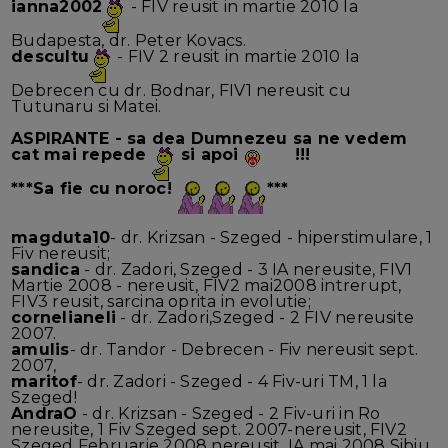
ianna2002
- FIV reusit in martie 2010 la
Budapesta, dr. Peter Kovacs.
descultu
- FIV 2 reusit in martie 2010 la
Debrecen cu dr. Bodnar, FIV1 nereusit cu
Tutunaru si Matei.
ASPIRANTE
- sa dea Dumnezeu sa ne vedem
cat mai repede
si apoi
!!!
***Sa fie cu noroc!
***
magduta10
- dr. Krizsan - Szeged - hiperstimulare, 1
Fiv nereusit;
sandica
- dr. Zadori, Szeged - 3 IA nereusite, FIV1
Martie 2008 - nereusit, FIV2 mai2008 intrerupt,
FIV3 reusit, sarcina oprita in evolutie;
cornelianeli
- dr. Zadori,Szeged - 2 FIV nereusite
2007.
amulis
- dr. Tandor - Debrecen - Fiv nereusit sept.
2007,
maritof
- dr. Zadori - Szeged - 4 Fiv-uri TM, 1 la
Szeged!
AndraO
- dr. Krizsan - Szeged - 2 Fiv-uri in Ro
nereusite, 1 Fiv Szeged sept. 2007-nereusit, FIV2
Szeged Februarie 2008 nereusit, IA mai 2008 Sibiu,