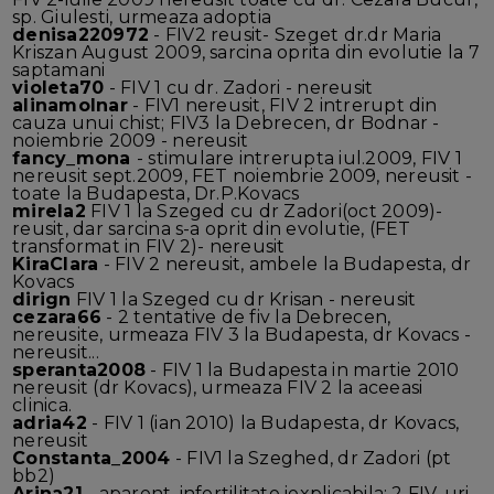
sp. Giulesti, urmeaza adoptia
denisa220972
- FIV2 reusit- Szeget dr.dr Maria
Kriszan August 2009, sarcina oprita din evolutie la 7
saptamani
violeta70
- FIV 1 cu dr. Zadori - nereusit
alinamolnar
- FIV1 nereusit, FIV 2 intrerupt din
cauza unui chist; FIV3 la Debrecen, dr Bodnar -
noiembrie 2009 - nereusit
fancy_mona
- stimulare intrerupta iul.2009, FIV 1
nereusit sept.2009, FET noiembrie 2009, nereusit -
toate la Budapesta, Dr.P.Kovacs
mirela2
FIV 1 la Szeged cu dr Zadori(oct 2009)-
reusit, dar sarcina s-a oprit din evolutie, (FET
transformat in FIV 2)- nereusit
KiraClara
- FIV 2 nereusit, ambele la Budapesta, dr
Kovacs
dirign
FIV 1 la Szeged cu dr Krisan - nereusit
cezara66
- 2 tentative de fiv la Debrecen,
nereusite, urmeaza FIV 3 la Budapesta, dr Kovacs -
nereusit...
speranta2008
- FIV 1 la Budapesta in martie 2010
nereusit (dr Kovacs), urmeaza FIV 2 la aceeasi
clinica.
adria42
- FIV 1 (ian 2010) la Budapesta, dr Kovacs,
nereusit
Constanta_2004
- FIV1 la Szeghed, dr Zadori (pt
bb2)
Arina21
- aparent, infertilitate iexplicabila: 2 FIV-uri