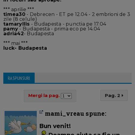
*** aprilie ***
timea30
- Debrecen - ET pe 12.04 - 2 embrioni de 3
zile (8 celule)
tamaryllis
- Budapesta - punctia pe 17.04
pamy
- Budapesta - prima eco pe 14.04
adria42
- Budapesta
*** mai ***
luck
- Budapesta
RASPUNSURI
Mergi la pag.
Pag. 2
mami_vreau spune:
Bun venit!