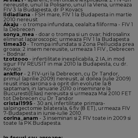
nereusite, unul la Polisano, unul la Viena, urmeaza
FIV 3 la Budapesta, dr P Kovacs
lidiadiana
- FSH mare, FIV 1 la Budapesta in martie
2010 nereusit
Akaju
- o trompa infundata, cealalta filiforma - FIV 1
la Debrecen
sonya_mea
- doar o trompa si un ovar; hidrosalinx
eliminat laparoscopic; urmeaza FIV 1 la Budapesta
timea30
- Trompa infundata si Zona Pellucida prea
groasa; 2 insem nereusite, urmeaza 1 FIV , Debrecen
- Bodnar.
tzotzooo
- infertilitate inexplicabila, 2 IA, in mod
sigur FIV REUSIT in mai 2010 la Budapesta, cu dr.
Kovacs
ankflor
- 2 FIV-uri la Debrecen, cu Dr Tandor,
primul (aprilie 2009) nereusit, al doilea (iulie 2009)
reusit insa sarcina s-a oprit din evolutie la 8
saptamani, in Ianuarie 2010 o inseminare la
Bucuresti(Elias) nereusita si urmeaza Mai 2010 FET
tot Debrecen cu Dr Tandor
cristal1995
- 30 ani, infertilitate primara-
salpingectomie bilaterala, 6 fiv (8 ET), urmeaza FIV
7-Budapesta in iunie-iulie 2010.
corina_anam
- 3 inseminari si 2 FIV toate in 2009 si
toate la PK Budapesta.
In focuri sau aproape: