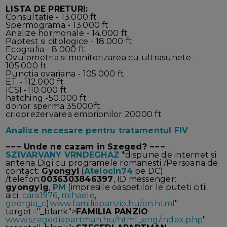
LISTA DE PRETURI:
Consultatie - 13.000 ft
Spermograma - 13.000 ft
Analize hormonale - 14.000 ft
Paptest si citologice - 18.000 ft
Ecografia - 8.000 ft
Ovulometria si monitorizarea cu ultrasunete -
105.000 ft
Punctia ovariana - 105.000 ft
ET - 112.000 ft
ICSI -110.000 ft
hatching -50.000 ft
donor sperma 35000ft
crioprezervarea embrionilor 20000 ft
Analize necesare pentru tratamentul FIV
~~~ Unde ne cazam in Szeged? ~~~
SZIVARVANY VRNDEGHAZ
*dispune de internet si
antena Digi cu programele romanesti /Persoana de
contact:
Gyongyi
(
Atelocin74
pe DC)
/telefon:
0036303846397
, ID messenger:
gyongyig
,
PM
(impresiile oaspetilor le puteti citii
aici:
cara1976
,
mihaele
,
georgia_c
)
www.familiapanzio.hu/en.html
"
target="_blank">
FAMILIA PANZIO
www.szegediapartman.hu/html_eng/index.php
"