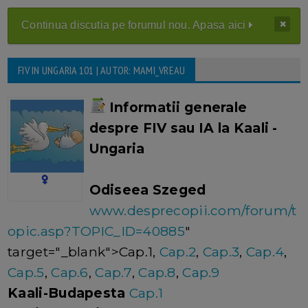
Continua discutia pe forumul nou. Apasa aici
FIV IN UNGARIA 101 | AUTOR: MAMI_VREAU
Informatii generale
despre FIV sau IA la Kaali -
Ungaria
Odiseea Szeged
www.desprecopii.com/forum/t
opic.asp?TOPIC_ID=40885
"
target="_blank">Cap.1,
Cap.2
,
Cap.3
,
Cap.4
,
Cap.5
,
Cap.6
,
Cap.7
,
Cap.8
,
Cap.9
Kaali-Budapesta
Cap.1