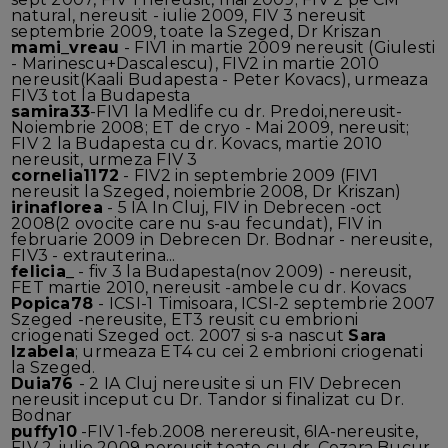
natural, nereusit - iulie 2009, FIV 3 nereusit
septembrie 2009, toate la Szeged, Dr Kriszan
mami_vreau
- FIV1 in martie 2009 nereusit (Giulesti
- Marinescu+Dascalescu), FIV2 in martie 2010
nereusit(Kaali Budapesta - Peter Kovacs), urmeaza
FIV3 tot la Budapesta
samira33
-FIV1 la Medlife cu dr. Predoi,nereusit-
Noiembrie 2008; ET de cryo - Mai 2009, nereusit;
FIV 2 la Budapesta cu dr. Kovacs, martie 2010
nereusit, urmeza FIV 3
cornelia1172
- FIV2 in septembrie 2009 (FIV1
nereusit la Szeged, noiembrie 2008, Dr Kriszan)
irinaflorea
- 5 IA In Cluj, FIV in Debrecen -oct
2008(2 ovocite care nu s-au fecundat), FIV in
februarie 2009 in Debrecen Dr. Bodnar - nereusite,
FIV3 - extrauterina...
felicia_
- fiv 3 la Budapesta(nov 2009) - nereusit,
FET martie 2010, nereusit -ambele cu dr. Kovacs
Popica78
- ICSI-1 Timisoara, ICSI-2 septembrie 2007
Szeged -nereusite, ET3 reusit cu embrioni
criogenati Szeged oct. 2007 si s-a nascut
Sara
Izabela
; urmeaza ET4 cu cei 2 embrioni criogenati
la Szeged.
Duia76
- 2 IA Cluj nereusite si un FIV Debrecen
nereusit inceput cu Dr. Tandor si finalizat cu Dr.
Bodnar
puffy10
-FIV 1-feb.2008 nerereusit, 6IA-nereusite,
FIV 2-iulie 2009 nereusit toate cu dr. Cezara Bucur,