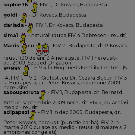
sophie76
-
FIV 1, Dr Kovacs, Budapesta
goldi
-
- Dr Kovacs, Budapesta
dariada
-
FIV 1, Dr Kovacs, Budapesta
sima1
- natural! (dupa FIV 4 Debrecen - reusit)
Mairis
cu
- FIV 2- Budapesta, dr P Kovacs -
reusit! (30 de ani, 3IA nereusite, FIV 1 nereusit-
oct.2009, Szeged-Dr.Zadori)
goggy
- FIV 4 la Biogenesis Fertility Center - (5
IA, FIV 1, FIV 2 - Giulesti, cu Dr. Cezara Bucur, FIV 3
la Budapesta, dr. Peter Kovacs, noiembrie 2009 -
nereusite)
saboupetruta
- FIV 1, Budapesta, dr. Bernard
Arthur, septembrie 2009 nereusit, FIV 2, cu acelasi
medic - reusit!
adipapazi
- FIV 1 in dec 2009, Budapesta, dr.
Peter Kovacs, nereusit (punctie oarba), FIV 2 in
martie 2010 cu acelasi medic - reusit (si mai are si 2
embrionasi congelati)!