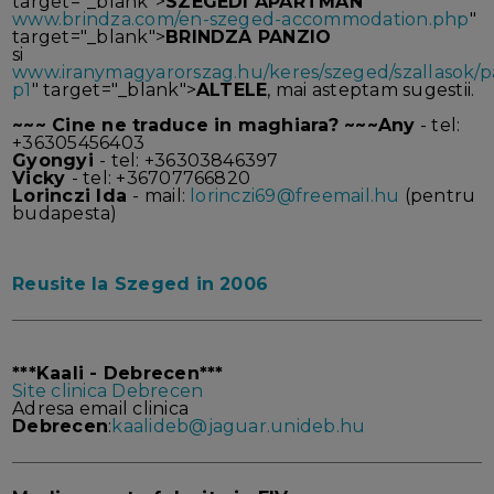
target="_blank">
SZEGEDI APARTMAN
www.brindza.com/en-szeged-accommodation.php
"
target="_blank">
BRINDZA PANZIO
si
www.iranymagyarorszag.hu/keres/szeged/szallasok/p
p1
" target="_blank">
ALTELE
, mai asteptam sugestii.
~~~ Cine ne traduce in maghiara? ~~~
Any
- tel:
+36305456403
Gyongyi
- tel: +36303846397
Vicky
- tel: +36707766820
Lorinczi Ida
- mail:
lorinczi69@freemail.hu
(pentru
budapesta)
Reusite la Szeged in 2006
***Kaali - Debrecen***
Site clinica Debrecen
Adresa email clinica
Debrecen
:
kaalideb@jaguar.unideb.hu