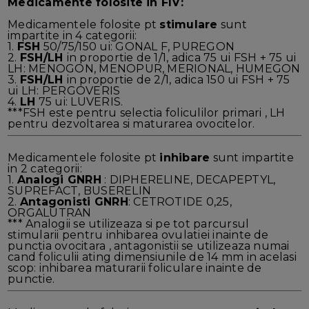
Medicamente folosite in FIV:
Medicamentele folosite pt
stimulare
sunt
impartite in 4 categorii:
1.
FSH
50/75/150 ui: GONAL F, PUREGON
2.
FSH/LH
in proportie de 1/1, adica 75 ui FSH + 75 ui
LH: MENOGON, MENOPUR, MERIONAL, HUMEGON
3.
FSH/LH
in proportie de 2/1, adica 150 ui FSH + 75
ui LH: PERGOVERIS
4.
LH
75 ui: LUVERIS.
***FSH este pentru selectia foliculilor primari , LH
pentru dezvoltarea si maturarea ovocitelor.
Medicamentele folosite pt
inhibare
sunt impartite
in 2 categorii:
1.
Analogi GNRH
: DIPHERELINE, DECAPEPTYL,
SUPREFACT, BUSERELIN
2.
Antagonisti GNRH
: CETROTIDE 0,25,
ORGALUTRAN
*** Analogii se utilizeaza si pe tot parcursul
stimularii pentru inhibarea ovulatiei inainte de
punctia ovocitara , antagonistii se utilizeaza numai
cand foliculii ating dimensiunile de 14 mm in acelasi
scop: inhibarea maturarii foliculare inainte de
punctie.