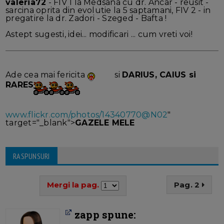
valeria72
- FIV 1 la Medsana cu dr. Ancar - reusit -
sarcina oprita din evolutie la 5 saptamani, FIV 2 - in
pregatire la dr. Zadori - Szeged - Bafta !
Astept sugesti, idei... modificari ... cum vreti voi!
Ade cea mai fericita
si
DARIUS, CAIUS si
RARES
www.flickr.com/photos/14340770@N02
"
target="_blank">
GAZELE MELE
RASPUNSURI
Mergi la pag.
Pag. 2
zapp spune: