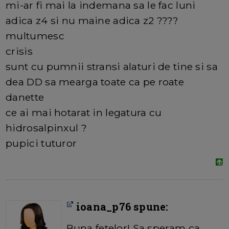
mi-ar fi mai la indemana sa le fac luni
adica z4 si nu maine adica z2 ????
multumesc
crisis
sunt cu pumnii stransi alaturi de tine si sa
dea DD sa mearga toate ca pe roate
danette
ce ai mai hotarat in legatura cu
hidrosalpinxul ?
pupici tuturor
ioana_p76 spune:
Buna fetelor! Sa speram ca