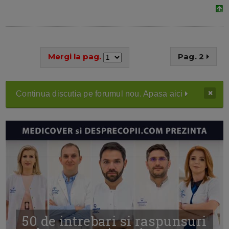
Mergi la pag.
Pag. 2
Continua discutia pe forumul nou. Apasa aici
50 de intrebari si raspunsuri