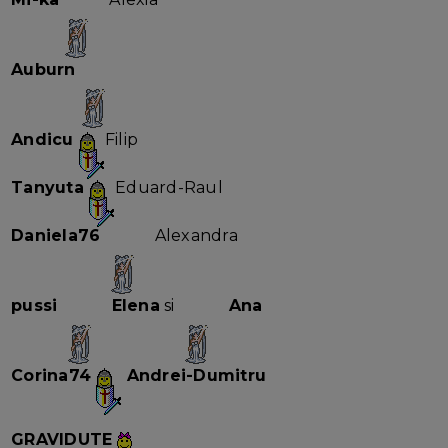
Auburn
Andicu
Filip
Tanyuta
Eduard-Raul
Daniela76
Alexandra
pussi
Elena
si
Ana
Corina74
Andrei-Dumitru
GRAVIDUTE