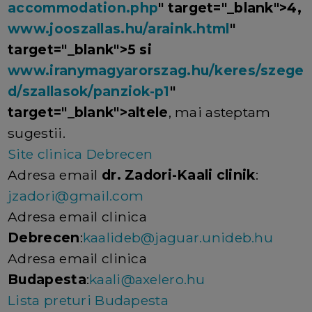
accommodation.php
" target="_blank">4,
www.jooszallas.hu/araink.html
"
target="_blank">5 si
www.iranymagyarorszag.hu/keres/szege
d/szallasok/panziok-p1
"
target="_blank">altele
, mai asteptam
sugestii.
Site clinica Debrecen
Adresa email
dr. Zadori-Kaali clinik
:
jzadori@gmail.com
Adresa email clinica
Debrecen
:
kaalideb@jaguar.unideb.hu
Adresa email clinica
Budapesta
:
kaali@axelero.hu
Lista preturi Budapesta