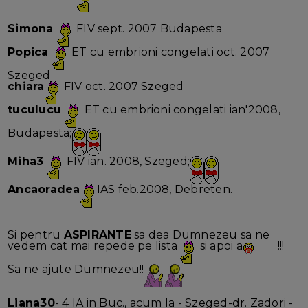
Simona
FIV sept. 2007 Budapesta
Popica
ET cu embrioni congelati oct. 2007
Szeged
chiara
FIV oct. 2007 Szeged
tuculucu
ET cu embrioni congelati ian'2008,
Budapesta;
Miha3
FIV ian. 2008, Szeged;
Ancaoradea
IAS feb.2008, Debreten.
Si pentru
ASPIRANTE
sa dea Dumnezeu sa ne
vedem cat mai repede pe lista
si apoi a
!!!
Sa ne ajute Dumnezeu!!
Liana30
- 4 IA in Buc., acum la - Szeged-dr. Zadori -