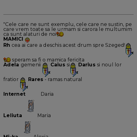
"Cele care ne sunt exemplu, cele care ne sustin, pe
care vrem toate sa le urmam si carora le multumim
ca sunt alaturi de noi
MAMICI
Rh
cea ai care a deschis acest drum spre Szeged!
speram sa fi o mamica fericita
Adela
gemenii
Caius
si
Darius
si noul lor
fratior
Rares
- ramas natural
Internet
Daria
Leliuta
Maria
Mi-ka
Alexia