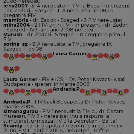
2008-nereusit;
leny2007
-3 IA nereusite in TM la Bega - In prezent
- dr. Zadori - Szeged - 1 IA nereusita ian'08, in
pregatire FIV;
mamibria
- dr. Zadori - Szeged - 3 FIV nereusite;
miha2004
- 2 FIV-uri in TM - In prezent - dr. Zadori
- Szeged FIV3-ianuarie 2008 nereusit;
Marush
- dr. Zadori - Szeged - In pregatire primul
FIV;
sorina_sz
- 2IA nereusite la TM, pregatire IA
Szeged - feb'08
Laura Garner
Laura Garner
- FIV + ICSI - Dr. Peter Kovacs - Kaali
Budapesta - speram in Martie 2008;
Andrada.P
Andrada.P
- FIV kaali Budapesta Dr Peter Kovacs,
martie 2008;
simonagurau
- FIV 1 nereusit la TM cu dr. Cezara
Muresan, FIV 2 - nerealizat (nu a raspuns la
stimulare), urmeaza FIV 3 la Debreten - Bafta !
Scamiy
- sarcina oprita din evolutie in octombrie
2006, FIV 1 - aprilie 2008, Debreten - Bafta !