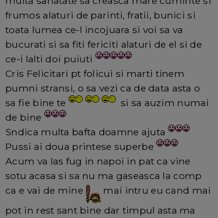
multa sanatate sa creasca mare cuminte si
frumos alaturi de parinti, fratii, bunici si
toata lumea ce-l incojuara si voi sa va
bucurati si sa fiti fericiti alaturi de el si de
ce-i lalti doi puiuti
Cris Felicitari pt folicui si marti tinem
pumni stransi, o sa vezi ca de data asta o
sa fie bine te
si sa auzim numai
de bine
Sndica multa bafta doamne ajuta
Pussi ai doua printese superbe
Acum va las fug in napoi in pat ca vine
sotu acasa si sa nu ma gaseasca la comp
ca e vai de mine
mai intru eu cand mai
pot in rest sant bine dar timpul asta ma