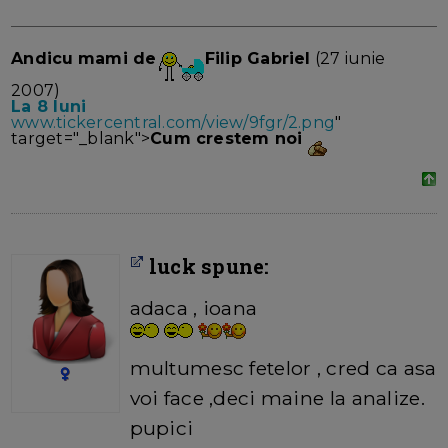
Andicu
mami de
Filip Gabriel
(27 iunie
2007)
La 8 luni
www.tickercentral.com/view/9fgr/2.png
"
target="_blank">
Cum crestem noi
luck spune:
adaca , ioana
multumesc fetelor , cred ca asa
voi face ,deci maine la analize.
pupici