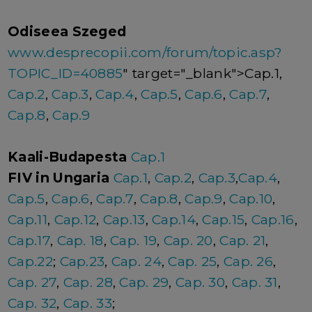
Odiseea Szeged
www.desprecopii.com/forum/topic.asp?
TOPIC_ID=40885
" target="_blank">Cap.1,
Cap.2
,
Cap.3
,
Cap.4
,
Cap.5
,
Cap.6
,
Cap.7
,
Cap.8
,
Cap.9
Kaali-Budapesta
Cap.1
FIV in Ungaria
Cap.1
,
Cap.2
,
Cap.3
,
Cap.4
,
Cap.5
,
Cap.6
,
Cap.7
,
Cap.8
,
Cap.9
,
Cap.10
,
Cap.11
,
Cap.12
,
Cap.13
,
Cap.14
,
Cap.15
,
Cap.16
,
Cap.17
,
Cap. 18
,
Cap. 19
,
Cap. 20
,
Cap. 21
,
Cap.22
;
Cap.23
,
Cap. 24
,
Cap. 25
,
Cap. 26
,
Cap. 27
,
Cap. 28
,
Cap. 29
,
Cap. 30
,
Cap. 31
,
Cap. 32
,
Cap. 33
;