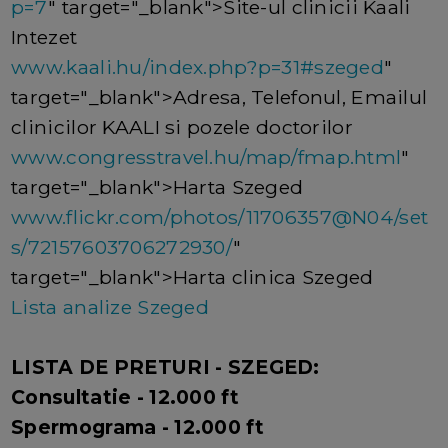
p=7
" target="_blank">Site-ul clinicii Kaali
Intezet
www.kaali.hu/index.php?p=31#szeged
"
target="_blank">Adresa, Telefonul, Emailul
clinicilor KAALI si pozele doctorilor
www.congresstravel.hu/map/fmap.html
"
target="_blank">Harta Szeged
www.flickr.com/photos/11706357@N04/set
s/72157603706272930/
"
target="_blank">Harta clinica Szeged
Lista analize Szeged
LISTA DE PRETURI - SZEGED:
Consultatie - 12.000 ft
Spermograma - 12.000 ft