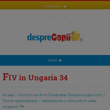
COMUNITATE
COMUNITATE
MENIU
F
IV in Ungaria 34
Acasa
>
Forum vechi
>
Generatia 'Desprecopii.com' /
Teme specializate
>
Asteptand o minune in viata
noastra !