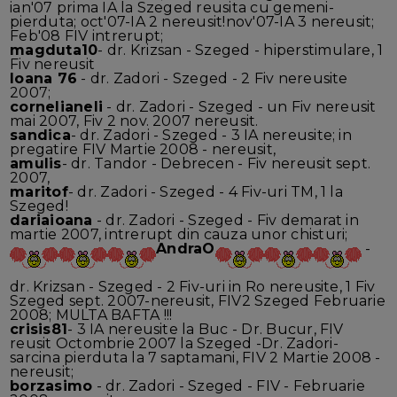
ian'07 prima IA la Szeged reusita cu gemeni-
pierduta; oct'07-IA 2 nereusit!nov'07-IA 3 nereusit;
Feb'08 FIV intrerupt;
magduta10
- dr. Krizsan - Szeged - hiperstimulare, 1
Fiv nereusit
Ioana 76
- dr. Zadori - Szeged - 2 Fiv nereusite
2007;
cornelianeli
- dr. Zadori - Szeged - un Fiv nereusit
mai 2007, Fiv 2 nov. 2007 nereusit.
sandica
- dr. Zadori - Szeged - 3 IA nereusite; in
pregatire FIV Martie 2008 - nereusit,
amulis
- dr. Tandor - Debrecen - Fiv nereusit sept.
2007,
maritof
- dr. Zadori - Szeged - 4 Fiv-uri TM, 1 la
Szeged!
dariaioana
- dr. Zadori - Szeged - Fiv demarat in
martie 2007, intrerupt din cauza unor chisturi;
AndraO
-
dr. Krizsan - Szeged - 2 Fiv-uri in Ro nereusite, 1 Fiv
Szeged sept. 2007-nereusit, FIV2 Szeged Februarie
2008; MULTA BAFTA !!!
crisis81
- 3 IA nereusite la Buc - Dr. Bucur, FIV
reusit Octombrie 2007 la Szeged -Dr. Zadori-
sarcina pierduta la 7 saptamani, FIV 2 Martie 2008 -
nereusit;
borzasimo
- dr. Zadori - Szeged - FIV - Februarie