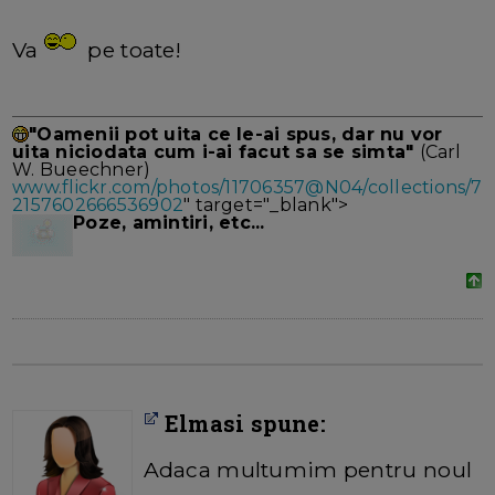
Va
pe toate!
"Oamenii pot uita ce le-ai spus, dar nu vor
uita niciodata cum i-ai facut sa se simta"
(Carl
W. Bueechner)
www.flickr.com/photos/11706357@N04/collections/7
2157602666536902
" target="_blank">
Poze, amintiri, etc...
Elmasi spune:
Adaca multumim pentru noul