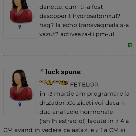
danette, cum ti-a fost
descoperit hydrosalpinxul?
hsg? la echo transvaginala s-a
vazut? activeaza-ti pm-ul
luck spune:
FETELOR
in 13 martie am programare la
dr.Zadori.Ce ziceti voi daca ii
duc analizele hormonale
(fsh,lh,estradiol) facute in z 4 a
CM avand in vedere ca astazi e z 1 a CM si