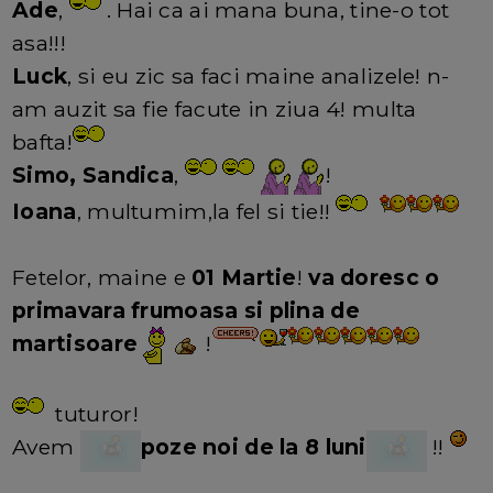
Ade
,
. Hai ca ai mana buna, tine-o tot
asa!!!
Luck
, si eu zic sa faci maine analizele! n-
am auzit sa fie facute in ziua 4! multa
bafta!
Simo, Sandica
,
!
Ioana
, multumim,la fel si tie!!
Fetelor, maine e
01 Martie
!
va doresc o
primavara frumoasa si plina de
martisoare
!
tuturor!
Avem
poze noi de la 8 luni
!!