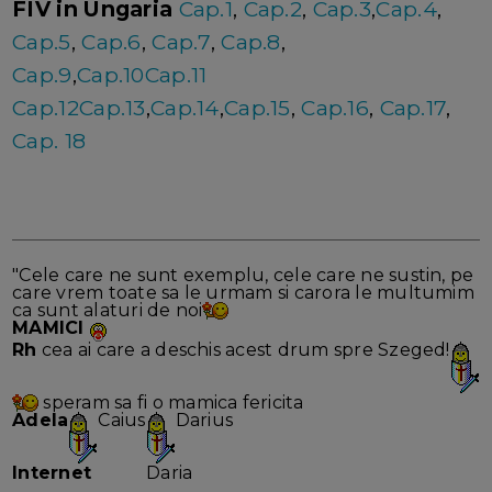
FIV in Ungaria
Cap.1
,
Cap.2
,
Cap.3
,
Cap.4
,
Cap.5
,
Cap.6
,
Cap.7
,
Cap.8
,
Cap.9
,
Cap.10
Cap.11
Cap.12
Cap.13
,
Cap.14
,
Cap.15
,
Cap.16
,
Cap.17
,
Cap. 18
"Cele care ne sunt exemplu, cele care ne sustin, pe
care vrem toate sa le urmam si carora le multumim
ca sunt alaturi de noi
MAMICI
Rh
cea ai care a deschis acest drum spre Szeged!
speram sa fi o mamica fericita
Adela
Caius
Darius
Internet
Daria