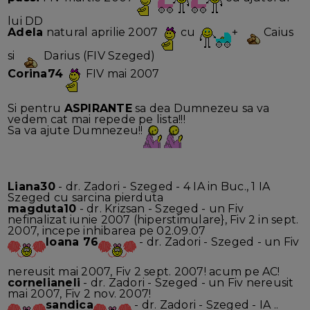
lui DD
Adela
natural aprilie 2007
cu
+
Caius
si
Darius (FIV Szeged)
Corina74
FIV mai 2007
Si pentru
ASPIRANTE
sa dea Dumnezeu sa va
vedem cat mai repede pe lista!!!
Sa va ajute Dumnezeu!!
Liana30
- dr. Zadori - Szeged - 4 IA in Buc., 1 IA
Szeged cu sarcina pierduta
magduta10
- dr. Krizsan - Szeged - un Fiv
nefinalizat iunie 2007 (hiperstimulare}, Fiv 2 in sept.
2007, incepe inhibarea pe 02.09.07
Ioana 76
- dr. Zadori - Szeged - un Fiv
nereusit mai 2007, Fiv 2 sept. 2007! acum pe AC!
cornelianeli
- dr. Zadori - Szeged - un Fiv nereusit
mai 2007, Fiv 2 nov. 2007!
sandica
- dr. Zadori - Szeged - IA ..