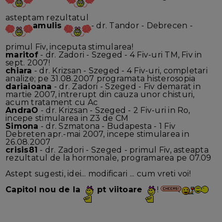
asteptam rezultatul
amulis
- dr. Tandor - Debrecen -
primul Fiv, inceputa stimularea!
maritof
- dr. Zadori - Szeged - 4 Fiv-uri TM, Fiv in
sept. 2007!
chiara
- dr. Krizsan - Szeged - 4 Fiv-uri, completari
analize; pe 31.08.2007 programata histerosopia
dariaioana
- dr. Zadori - Szeged - Fiv demarat in
martie 2007, intrerupt din cauza unor chisturi,
acum tratament cu Ac
AndraO
- dr. Krizsan - Szeged - 2 Fiv-uri in Ro,
incepe stimularea in Z3 de CM
Simona
- dr. Szmatona - Budapesta - 1 Fiv
Debreten apr.-mai 2007, incepe stimularea in
26.08.2007
crisis81
- dr. Zadori - Szeged - primul Fiv, asteapta
rezultatul de la hormonale, programarea pe 07.09
Astept sugesti, idei... modificari ... cum vreti voi!
Capitol nou de la
pt viitoare
!