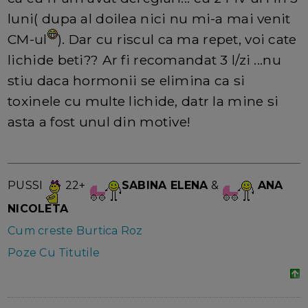
luni( dupa al doilea nici nu mi-a mai venit
CM-ul
). Dar cu riscul ca ma repet, voi cate
lichide beti?? Ar fi recomandat 3 l/zi ...nu
stiu daca hormonii se elimina ca si
toxinele cu multe lichide, datr la mine si
asta a fost unul din motive!
PUSSI
22+
SABINA ELENA
&
ANA
NICOLETA
Cum creste Burtica Roz
Poze Cu Titutile