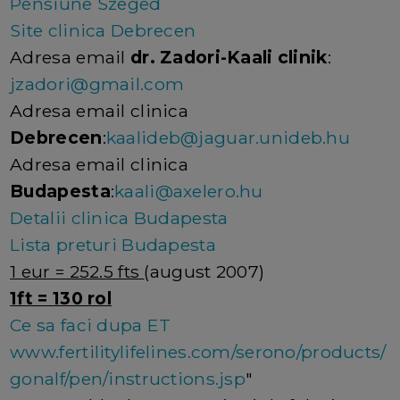
Pensiune Szeged
Site clinica Debrecen
Adresa email
dr. Zadori-Kaali clinik
:
jzadori@gmail.com
Adresa email clinica
Debrecen
:
kaalideb@jaguar.unideb.hu
Adresa email clinica
Budapesta
:
kaali@axelero.hu
Detalii clinica Budapesta
Lista preturi Budapesta
1 eur = 252.5 fts
(august 2007)
1ft = 130 rol
Ce sa faci dupa ET
www.fertilitylifelines.com/serono/products/
gonalf/pen/instructions.jsp
"