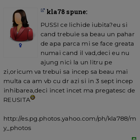
kla78 spune:
PUSSI ce lichide iubita?eu si
cand trebuie sa beau un pahar
de apa parca mi se face greata
numai cand il vad,deci eu nu
ajung nici la un litru pe
zi,oricum va trebui sa incep sa beau mai
multa ca am vb cu dr azi si in 3 sept incep
inhibarea,deci incet incet ma pregatesc de
REUSITA
http://es.pg.photos.yahoo.com/ph/kla788/m
y_photos