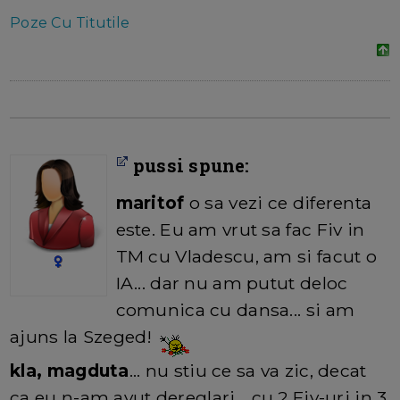
Poze Cu Titutile
pussi spune:
maritof
o sa vezi ce diferenta
este. Eu am vrut sa fac Fiv in
TM cu Vladescu, am si facut o
IA... dar nu am putut deloc
comunica cu dansa... si am
ajuns la Szeged!
kla, magduta
... nu stiu ce sa va zic, decat
ca eu n-am avut dereglari... cu 2 Fiv-uri in 3