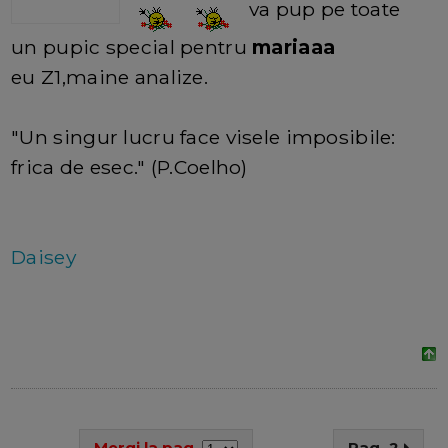
va pup pe toate
un pupic special pentru
mariaaa
eu Z1,maine analize.
"Un singur lucru face visele imposibile:
frica de esec." (P.Coelho)
Daisey
Mergi la pag.
Pag. 2