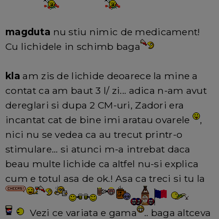
magduta
nu stiu nimic de medicament!
Cu lichidele in schimb baga
kla
am zis de lichide deoarece la mine a
contat ca am baut 3 l/ zi... adica n-am avut
dereglari si dupa 2 CM-uri, Zadori era
incantat cat de bine imi aratau ovarele
,
nici nu se vedea ca au trecut printr-o
stimulare... si atunci m-a intrebat daca
beau multe lichide ca altfel nu-si explica
cum e totul asa de ok.! Asa ca treci si tu la
Vezi ce variata e gama
.. baga altceva