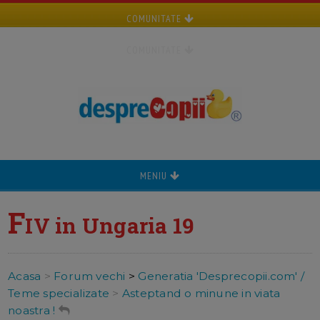
COMUNITATE
COMUNITATE
MENIU
F
IV in Ungaria 19
Acasa
>
Forum vechi
>
Generatia 'Desprecopii.com' /
Teme specializate
>
Asteptand o minune in viata
noastra !