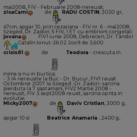
mai2008, FIV - Februarie 2008-nereusit;
zisaCami
de
RADU COSTIN
, 3030 gr,
47cm, apgar 10, prin cezariana - FIV nr. 6 - mai2008,
Szeged, Dr. Zadori; 5 FIV, 1 ET cu embrioni congelati
jovana
FIV1 iunie 2008, Debrecen, Dr. Tandor
Catalin Ionut-26 02 2oo9 de 3,600
crisis81
de
Teodora
- crescuta in
inima si nu in burtica;
- 3 IA nereusite la Buc - Dr. Bucur, FIV1 reusit
Octombrie 2007 la Szeged -Dr. Zadori- sarcina
pierduta la 7 saptamani, FIV2 Martie 2008 -
nereusit, FIV 3 sept2008 reusit, sarcina oprita in
evolutie;
Micky2007
de
Daviv Cristian
, 3000 g,
apgar 10 si
Beatrice Anamaria
, 2400 g,