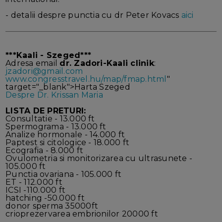
- detalii despre punctia cu dr Peter Kovacs
aici
***Kaali - Szeged***
Adresa email
dr. Zadori-Kaali clinik
:
jzadori@gmail.com
www.congresstravel.hu/map/fmap.html
"
target="_blank">Harta Szeged
Despre Dr. Krissan Maria
LISTA DE PRETURI:
Consultatie - 13.000 ft
Spermograma - 13.000 ft
Analize hormonale - 14.000 ft
Paptest si citologice - 18.000 ft
Ecografia - 8.000 ft
Ovulometria si monitorizarea cu ultrasunete -
105.000 ft
Punctia ovariana - 105.000 ft
ET - 112.000 ft
ICSI -110.000 ft
hatching -50.000 ft
donor sperma 35000ft
crioprezervarea embrionilor 20000 ft