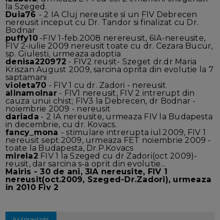
la Szeged.
Duia76
- 2 IA Cluj nereusite si un FIV Debrecen
nereusit inceput cu Dr. Tandor si finalizat cu Dr.
Bodnar
puffy10
-FIV 1-feb.2008 nerereusit, 6IA-nereusite,
FIV 2-iulie 2009 nereusit toate cu dr. Cezara Bucur,
sp. Giulesti, urmeaza adoptia
denisa220972
- FIV2 reusit- Szeget dr.dr Maria
Kriszan August 2009, sarcina oprita din evolutie la 7
saptamani
violeta70
- FIV 1 cu dr. Zadori - nereusit
alinamolnar
- FIV1 nereusit, FIV 2 intrerupt din
cauza unui chist; FIV3 la Debrecen, dr Bodnar -
noiembrie 2009 - nereusit
dariada
- 2 IA nereusite, urmeaza FIV la Budapesta
in decembrie, cu dr. Kovacs.
fancy_mona
- stimulare intrerupta iul.2009, FIV 1
nereusit sept.2009, urmeaza FET noiembrie 2009 -
toate la Budapesta, Dr.P.Kovacs
mirela2
FIV 1 la Szeged cu dr Zadori(oct 2009)-
reusit, dar sarcina s-a oprit din evolutie...
Mairis
- 30 de ani, 3IA nereusite, FIV 1
nereusit(oct.2009, Szeged-Dr.Zadori), urmeaza
in 2010 Fiv 2