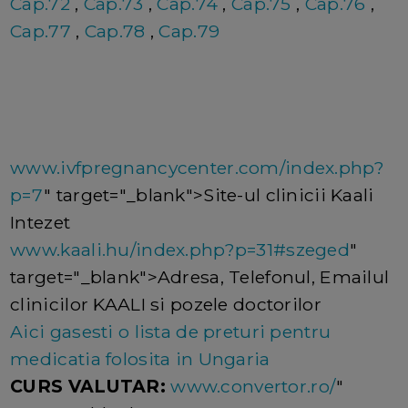
Cap.72
,
Cap.73
,
Cap.74
,
Cap.75
,
Cap.76
,
Cap.77
,
Cap.78
,
Cap.79
www.ivfpregnancycenter.com/index.php?
p=7
" target="_blank">Site-ul clinicii Kaali
Intezet
www.kaali.hu/index.php?p=31#szeged
"
target="_blank">Adresa, Telefonul, Emailul
clinicilor KAALI si pozele doctorilor
Aici gasesti o lista de preturi pentru
medicatia folosita in Ungaria
CURS VALUTAR:
www.convertor.ro/
"