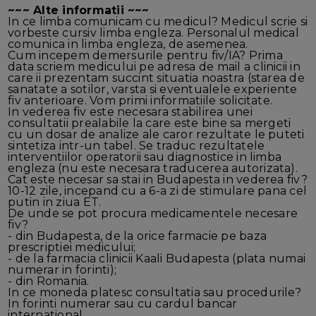
~~~ Alte informatii ~~~
In ce limba comunicam cu medicul? Medicul scrie si
vorbeste cursiv limba engleza. Personalul medical
comunica in limba engleza, de asemenea.
Cum incepem demersurile pentru fiv/IA? Prima
data scriem medicului pe adresa de mail a clinicii in
care ii prezentam succint situatia noastra (starea de
sanatate a sotilor, varsta si eventualele experiente
fiv anterioare. Vom primi informatiile solicitate.
In vederea fiv este necesara stabilirea unei
consultatii prealabile la care este bine sa mergeti
cu un dosar de analize ale caror rezultate le puteti
sintetiza intr-un tabel. Se traduc rezultatele
interventiilor operatorii sau diagnostice in limba
engleza (nu este necesara traducerea autorizata).
Cat este necesar sa stai in Budapesta in vederea fiv?
10-12 zile, incepand cu a 6-a zi de stimulare pana cel
putin in ziua ET.
De unde se pot procura medicamentele necesare
fiv?
- din Budapesta, de la orice farmacie pe baza
prescriptiei medicului;
- de la farmacia clinicii Kaali Budapesta (plata numai
numerar in forinti);
- din Romania.
In ce moneda platesc consultatia sau procedurile?
In forinti numerar sau cu cardul bancar
international.