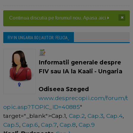
Continua discutia pe forumul nou. Apasa aici
FIV IN UNGARIA 80 | AUTOR: FELICIA_
Informatii generale despre
FIV sau IA la Kaali - Ungaria
Odiseea Szeged
www.desprecopii.com/forum/t
opic.asp?TOPIC_ID=40885
"
target="_blank">Cap.1,
Cap.2
,
Cap.3
,
Cap.4
,
Cap.5
,
Cap.6
,
Cap.7
,
Cap.8
,
Cap.9