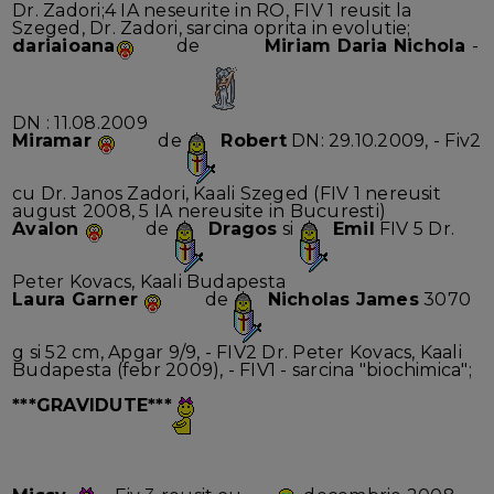
Dr. Zadori;4 IA neseurite in RO, FIV 1 reusit la
Szeged, Dr. Zadori, sarcina oprita in evolutie;
dariaioana
de
Miriam Daria Nichola
-
DN : 11.08.2009
Miramar
de
Robert
DN: 29.10.2009, - Fiv2
cu Dr. Janos Zadori, Kaali Szeged (FIV 1 nereusit
august 2008, 5 IA nereusite in Bucuresti)
Avalon
de
Dragos
si
Emil
FIV 5 Dr.
Peter Kovacs, Kaali Budapesta
Laura Garner
de
Nicholas James
3070
g si 52 cm, Apgar 9/9, - FIV2 Dr. Peter Kovacs, Kaali
Budapesta (febr 2009), - FIV1 - sarcina "biochimica";
***GRAVIDUTE***