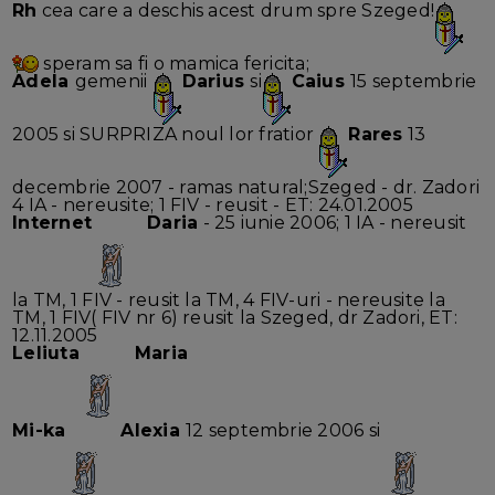
Rh
cea care a deschis acest drum spre Szeged!
speram sa fi o mamica fericita;
Adela
gemenii
Darius
si
Caius
15 septembrie
2005 si SURPRIZA noul lor fratior
Rares
13
decembrie 2007 - ramas natural;Szeged - dr. Zadori
4 IA - nereusite; 1 FIV - reusit - ET: 24.01.2005
Internet
Daria
- 25 iunie 2006; 1 IA - nereusit
la TM, 1 FIV - reusit la TM, 4 FIV-uri - nereusite la
TM, 1 FIV( FIV nr 6) reusit la Szeged, dr Zadori, ET:
12.11.2005
Leliuta
Maria
Mi-ka
Alexia
12 septembrie 2006 si