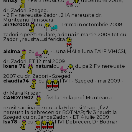
Missy
- Fiv 3 reusit cu
decembrie 2008,
dr. Zadori, Szeged.
- 2 Fiv nereusite Zadori, 2 IA nereusite dr.
Munteanu Timisoara
ali762000
cu
- Prima in octombrie 2008 -
zadori hiperstimulare, a doua in martie 2009 tot cu
Zadori , reusita ....si fericita.
alsima
cu
- Luna MAI e luna TA!!!FIV1+ICSI,
dr. Zadori, ET 12 mai 2009
Ioana 76
natural
cu
dupa 2 Fiv nereusite
2007 cu dr. Zadori - Szeged
claudia74
cu
FIV 1 - Szeged - mai 2009 -
dr Maria Kriszan
CANDY1902
- fiv1 la tm la prof Munteanu
reusit,sarcina pierduta la 6 luni si 2 sapt, fiv2
nereusit la debrecen dr BOTNAR; fiv 3 reusit la
Szeged cu dr. Janos Zadori - ET 4 iulie 2009
Isa78
-
cu
FIV1 Debrecen, Dr Bodnar