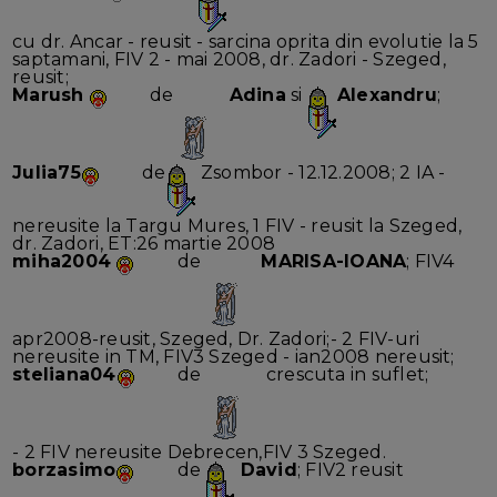
cu dr. Ancar - reusit - sarcina oprita din evolutie la 5
saptamani, FIV 2 - mai 2008, dr. Zadori - Szeged,
reusit;
Marush
de
Adina
si
Alexandru
;
Julia75
de
Zsombor - 12.12.2008; 2 IA -
nereusite la Targu Mures, 1 FIV - reusit la Szeged,
dr. Zadori, ET:26 martie 2008
miha2004
de
MARISA-IOANA
; FIV4
apr2008-reusit, Szeged, Dr. Zadori;- 2 FIV-uri
nereusite in TM, FIV3 Szeged - ian2008 nereusit;
steliana04
de
crescuta in suflet;
- 2 FIV nereusite Debrecen,FIV 3 Szeged.
borzasimo
de
David
; FIV2 reusit