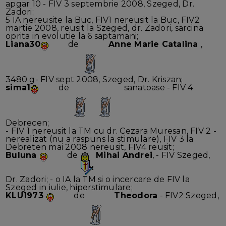
apgar 10 - FIV 3 septembrie 2008, Szeged, Dr.
Zadori;
5 IA nereusite la Buc, FIV1 nereusit la Buc, FIV2
martie 2008, reusit la Szeged, dr. Zadori, sarcina
oprita in evolutie la 6 saptamani;
Liana30
de
Anne Marie Catalina
,
3480 g- FIV sept 2008, Szeged, Dr. Kriszan;
sima1
de
sanatoase - FIV 4
Debrecen;
- FIV 1 nereusit la TM cu dr. Cezara Muresan, FIV 2 -
nerealizat (nu a raspuns la stimulare), FIV 3 la
Debreten mai 2008 nereusit, FIV4 reusit;
Buluna
de
Mihai Andrei
, - FIV Szeged,
Dr. Zadori; - o IA la TM si o incercare de FIV la
Szeged in iulie, hiperstimulare;
KLU1973
de
Theodora
- FIV2 Szeged,