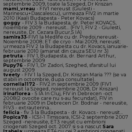
septembrie 2009, toate la Szeged, Dr Kriszan
mami_vreau
- FIV1 nereusit (Giulesti -
Marinescu+Dascalescu), urmeaza FIV2 in martie
2010 (Kaali Budapesta - Peter Kovacs)
goggy
- FIV 3 la Budapesta, dr. Peter KOVACS,
noiembrie 2009 - nereusit... (FIV 1, FIV 2 - Giulesti,
nereusite, Dr. Cezara Bucur,5 IA)
samira33
-FIV1 la Medlife cu dr. Predoi,nereusit-
Noiembrie 2008; ET de cryo - Mai 2009, nereusit;
urmeaza FIV 2 la Budapesta cu dr. Kovacs, ianuarie-
februarie 2010 (amanat din cauza SEU nr 3)
petruta
- FIV 1, Budapesta, dr. Bernard Arthur,
septembrie 2009
Pupy76
- FIV 1, Dr Zadori, Szeghed, sfarsitul lui
august 2009
tveety
- FIV 1 la Szeged, Dr. Kriszan Maria ??? (se va
stabili in octombrie, dupa consultatie).
cornelia1172
- FIV2 in septembrie 2009 (FIV1
nereusit la Szeged, noiembrie 2008, Dr Kriszan)
irinaflorea
- 5 IA In Cluj, FIV in Debrecen -oct
2008(2 ovocite care nu s-au fecundat), FIV in
februarie 2009 in Debrecen Dr. Bodnar - nereusite,
FIV3 - extrauterina...
felicia
- fiv 3 la Budapesta - dr. Kovacs - nereusit...
Popica78
- ICSI-1 Timisoara, ICSI-2 septembrie 2007
Szeged -nereusite, ET3 reusit cu embrioni
criogenati Szeged oct. 2007 si s-a nascut
Sara
Izabela
; urmeaza ET4 cu cei 2 embrioni criogenati