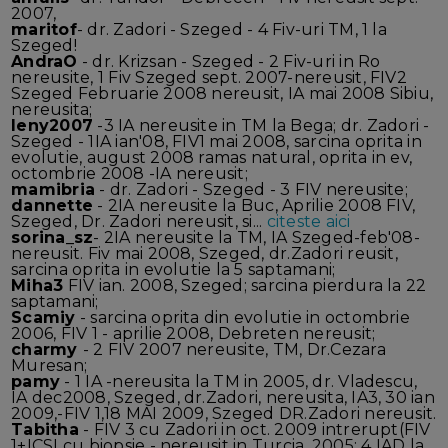
2007,
maritof
- dr. Zadori - Szeged - 4 Fiv-uri TM, 1 la
Szeged!
AndraO
- dr. Krizsan - Szeged - 2 Fiv-uri in Ro
nereusite, 1 Fiv Szeged sept. 2007-nereusit, FIV2
Szeged Februarie 2008 nereusit, IA mai 2008 Sibiu,
nereusita;
leny2007
-3 IA nereusite in TM la Bega; dr. Zadori -
Szeged - 1IA ian'08, FIV1 mai 2008, sarcina oprita in
evolutie, august 2008 ramas natural, oprita in ev,
octombrie 2008 -IA nereusit;
mamibria
- dr. Zadori - Szeged - 3 FIV nereusite;
dannette
- 2IA nereusite la Buc, Aprilie 2008 FIV,
Szeged, Dr. Zadori nereusit, si...
citeste aici
sorina_sz
- 2IA nereusite la TM, IA Szeged-feb'08-
nereusit. Fiv mai 2008, Szeged, dr.Zadori reusit,
sarcina oprita in evolutie la 5 saptamani;
Miha3
FIV ian. 2008, Szeged; sarcina pierdura la 22
saptamani;
Scamiy
- sarcina oprita din evolutie in octombrie
2006, FIV 1 - aprilie 2008, Debreten nereusit;
charmy
- 2 FIV 2007 nereusite, TM, Dr.Cezara
Muresan;
pamy
- 1 IA -nereusita la TM in 2005, dr. Vladescu,
IA dec2008, Szeged, dr.Zadori, nereusita, IA3, 30 ian
2009,-FIV 1,18 MAI 2009, Szeged DR.Zadori nereusit.
Tabitha
- FIV 3 cu Zadori in oct. 2009 intrerupt(FIV
1+ICSI cu biopsie - nereusit in Turcia, 2005; 4 IAD la