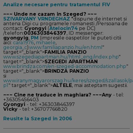
Analize necesare pentru tratamentul FIV
~~~ Unde ne cazam in Szeged? ~~~
SZIVARVANY VRNDEGHAZ
*dispune de internet si
antena Digi cu programele romanesti /Persoana de
contact:
Gyongyi
(
Atelocin74
pe DC)
/telefon:
0036303846397
, ID messenger:
gyongyig
,
PM
(impresiile oaspetilor le puteti citii
aici:
cara1976
,
mihaele
,
georgia_c
)
www.familiapanzio.hu/en.html
"
target="_blank">
FAMILIA PANZIO
www.szegediapartman.hu/html_eng/index.php
"
target="_blank">
SZEGEDI APARTMAN
www.brindza.com/en-szeged-accommodation.php
"
target="_blank">
BRINDZA PANZIO
si
www.iranymagyarorszag.hu/keres/szeged/szallasok/p
p1
" target="_blank">
ALTELE
, mai asteptam sugestii.
~~~ Cine ne traduce in maghiara? ~~~
Any
- tel:
+36305456403
Gyongyi
- tel: +36303846397
Vicky
- tel: +36707766820
Reusite la Szeged in 2006