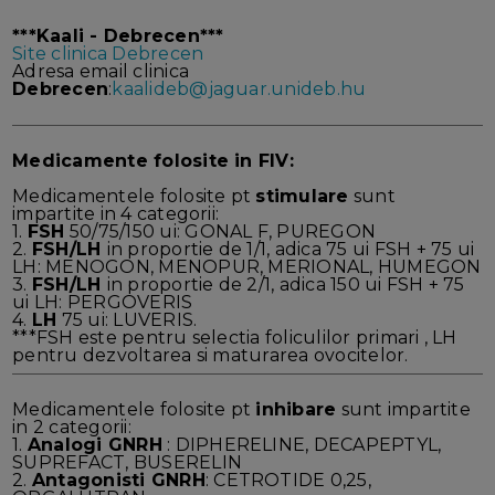
***Kaali - Debrecen***
Site clinica Debrecen
Adresa email clinica
Debrecen
:
kaalideb@jaguar.unideb.hu
Medicamente folosite in FIV:
Medicamentele folosite pt
stimulare
sunt
impartite in 4 categorii:
1.
FSH
50/75/150 ui: GONAL F, PUREGON
2.
FSH/LH
in proportie de 1/1, adica 75 ui FSH + 75 ui
LH: MENOGON, MENOPUR, MERIONAL, HUMEGON
3.
FSH/LH
in proportie de 2/1, adica 150 ui FSH + 75
ui LH: PERGOVERIS
4.
LH
75 ui: LUVERIS.
***FSH este pentru selectia foliculilor primari , LH
pentru dezvoltarea si maturarea ovocitelor.
Medicamentele folosite pt
inhibare
sunt impartite
in 2 categorii:
1.
Analogi GNRH
: DIPHERELINE, DECAPEPTYL,
SUPREFACT, BUSERELIN
2.
Antagonisti GNRH
: CETROTIDE 0,25,