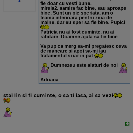
fie doar cu vesti bune.
mirela2, samira
fac bine, sau aproape
bine. Sunt un pic speriata, am o
teama interioara pentru ziua de
maine. dar eu sper sa fie bine. Pupici
Patricia
nu ai fost cuminte, nu ai
rabdare. Doamne ajuta sa fie bine.
Va pup ca merg sa-mi pregatesc ceva
de mancare si apoi sa-mi iau
tratamentul si iar in pat.
Dumnezeu este alaturi de noi
Adriana
stai lin si fi cuminte, o sa ti iasa, ai sa vezi