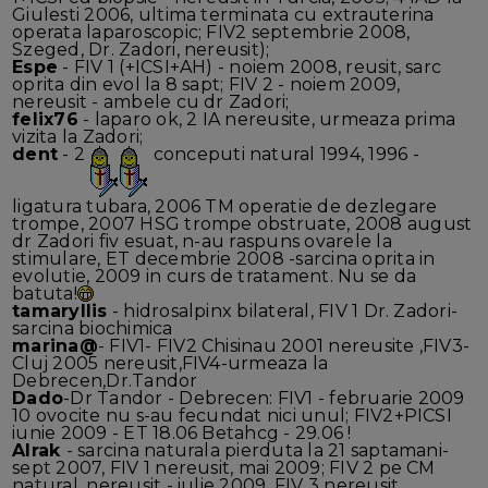
Giulesti 2006, ultima terminata cu extrauterina
operata laparoscopic; FIV2 septembrie 2008,
Szeged, Dr. Zadori, nereusit);
Espe
- FIV 1 (+ICSI+AH) - noiem 2008, reusit, sarc
oprita din evol la 8 sapt; FIV 2 - noiem 2009,
nereusit - ambele cu dr Zadori;
felix76
- laparo ok, 2 IA nereusite, urmeaza prima
vizita la Zadori;
dent
- 2
conceputi natural 1994, 1996 -
ligatura tubara, 2006 TM operatie de dezlegare
trompe, 2007 HSG trompe obstruate, 2008 august
dr Zadori fiv esuat, n-au raspuns ovarele la
stimulare, ET decembrie 2008 -sarcina oprita in
evolutie, 2009 in curs de tratament. Nu se da
batuta!
tamaryllis
- hidrosalpinx bilateral, FIV 1 Dr. Zadori-
sarcina biochimica
marina@
- FIV1- FIV2 Chisinau 2001 nereusite ,FIV3-
Cluj 2005 nereusit,FIV4-urmeaza la
Debrecen,Dr.Tandor
Dado
-Dr Tandor - Debrecen: FIV1 - februarie 2009
10 ovocite nu s-au fecundat nici unul; FIV2+PICSI
iunie 2009 - ET 18.06 Betahcg - 29.06 !
Alrak
- sarcina naturala pierduta la 21 saptamani-
sept 2007, FIV 1 nereusit, mai 2009; FIV 2 pe CM
natural, nereusit - iulie 2009, FIV 3 nereusit