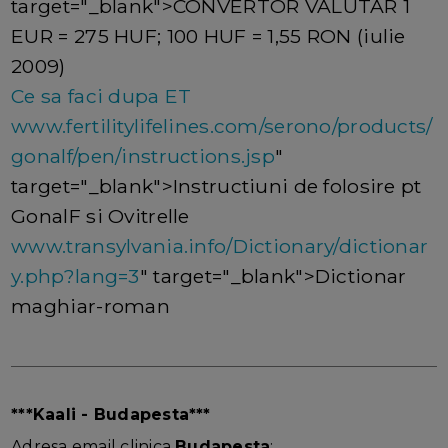
target="_blank">CONVERTOR VALUTAR 1
EUR = 275 HUF; 100 HUF = 1,55 RON (iulie
2009)
Ce sa faci dupa ET
www.fertilitylifelines.com/serono/products/
gonalf/pen/instructions.jsp
"
target="_blank">Instructiuni de folosire pt
GonalF si Ovitrelle
www.transylvania.info/Dictionary/dictionar
y.php?lang=3
" target="_blank">Dictionar
maghiar-roman
***Kaali - Budapesta***
Adresa email clinica
Budapesta
: