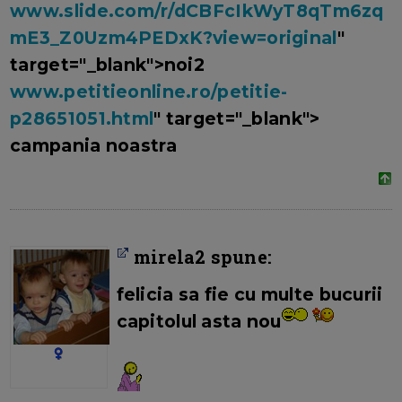
www.slide.com/r/dCBFcIkWyT8qTm6zq
mE3_Z0Uzm4PEDxK?view=original
"
target="_blank">noi2
www.petitieonline.ro/petitie-
p28651051.html
" target="_blank">
campania noastra
mirela2 spune:
felicia sa fie cu multe bucurii
capitolul asta nou