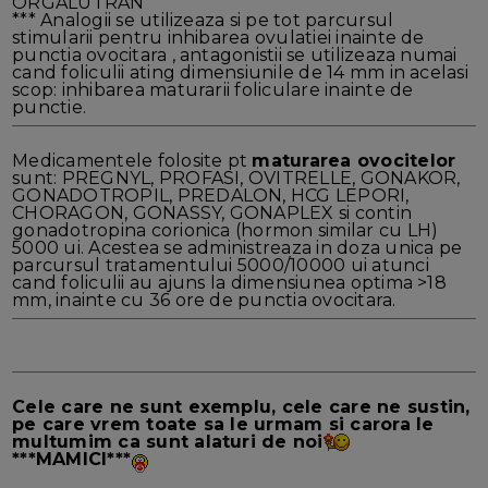
ORGALUTRAN
*** Analogii se utilizeaza si pe tot parcursul
stimularii pentru inhibarea ovulatiei inainte de
punctia ovocitara , antagonistii se utilizeaza numai
cand foliculii ating dimensiunile de 14 mm in acelasi
scop: inhibarea maturarii foliculare inainte de
punctie.
Medicamentele folosite pt
maturarea ovocitelor
sunt: PREGNYL, PROFASI, OVITRELLE, GONAKOR,
GONADOTROPIL, PREDALON, HCG LEPORI,
CHORAGON, GONASSY, GONAPLEX si contin
gonadotropina corionica (hormon similar cu LH)
5000 ui. Acestea se administreaza in doza unica pe
parcursul tratamentului 5000/10000 ui atunci
cand foliculii au ajuns la dimensiunea optima >18
mm, inainte cu 36 ore de punctia ovocitara.
Cele care ne sunt exemplu, cele care ne sustin,
pe care vrem toate sa le urmam si carora le
multumim ca sunt alaturi de noi
***MAMICI***