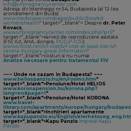
info@ivfpregnancycenter.com
Adresa: str.Istenhegyi nr.54, Budapesta (al 12-lea
arondisment din Buda)
www.medscape.com/pages/public/bios/ed-
womenshealth
" target="_blank"> Despre
dr. Peter
Kovacs
,
www.ivfpregnancycenter.com/index.php?p=5
"
target="_blank">servicii de reproducere asistata
(FIV, IUI, AHA, donare,
PGD
,
P-ICSI
)
www.ivfcost.net/ivf-cost/ivf-cost-at-kaali-inst-ivf-
centre-hungary-great-information
"
target="_blank">costuri si nu numai
Analize necesare pentru tratamentul FIV
~~~ Unde ne cazam in Budapesta? ~~~
www.heliospanzio.hu/en/rooms.htm
"
target="_blank">Pensiune/Hotel HELIOS
www.koronapension.hu/korona.php?
lang=en&page=1
"
target="_blank">Pensiune/Hotel KORONA
www.travel-
library.com/apartments/europe/hungary/budapes
target="_blank">Inchirieri apartamente
www.kapupanzio.eu/English/elerhetoseg_eng.ht
target="_blank">Kapu Panzio
impresii Kapu
Panzio