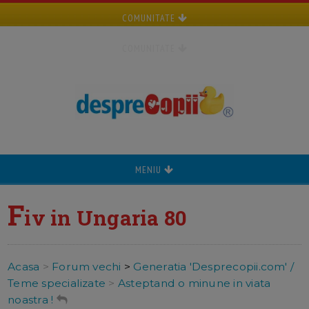
COMUNITATE
COMUNITATE
MENIU
F
iv in Ungaria 80
Acasa
>
Forum vechi
>
Generatia 'Desprecopii.com' /
Teme specializate
>
Asteptand o minune in viata
noastra !