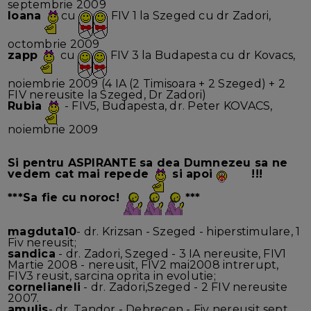
septembrie 2009
Ioana
cu
FIV 1 la Szeged cu dr Zadori,
octombrie 2009
zapp
cu
FIV 3 la Budapesta cu dr Kovacs,
noiembrie 2009 (4 IA (2 Timisoara + 2 Szeged) + 2
FIV nereusite la Szeged, Dr Zadori)
Rubia
- FIV5, Budapesta, dr. Peter KOVACS,
noiembrie 2009
Si pentru
ASPIRANTE
sa dea Dumnezeu sa ne
vedem cat mai repede
si apoi
!!!
***Sa fie cu noroc!
***
magduta10
- dr. Krizsan - Szeged - hiperstimulare, 1
Fiv nereusit;
sandica
- dr. Zadori, Szeged - 3 IA nereusite, FIV1
Martie 2008 - nereusit, FIV2 mai2008 intrerupt,
FIV3 reusit, sarcina oprita in evolutie;
cornelianeli
- dr. Zadori,Szeged - 2 FIV nereusite
2007.
amulis
- dr. Tandor - Debrecen - Fiv nereusit sept.