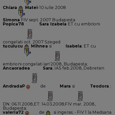
Chiara
Matei
-10 iulie 2008
Simona
FIV sept. 2007 Budapesta
Popica78
Sara Izabela
ET cu embrioni
congelati oct. 2007 Szeged
tuculucu
Mihnea
si
Isabela
; ET cu
embrioni congelati ian'2008, Budapesta;
Ancaoradea
Sara
; IAS feb.2008, Debreten
AndradaP
de
Mara
si
Teodora
;
DN: 06.11.2008,ET: 14.03.2008;FIV mar. 2008,
Budapesta;
valeria72
de
si ingeras; - FIV 1 la Medsana