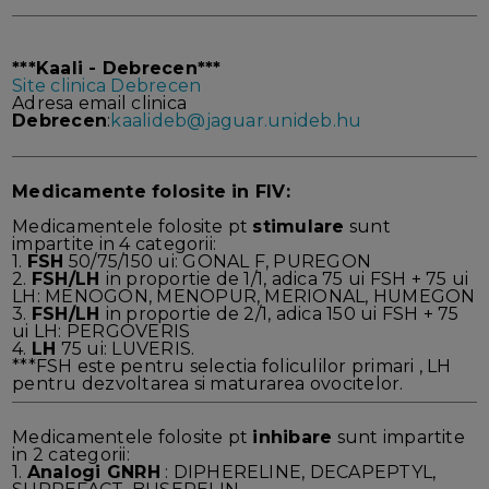
***Kaali - Debrecen***
Site clinica Debrecen
Adresa email clinica
Debrecen
:
kaalideb@jaguar.unideb.hu
Medicamente folosite in FIV:
Medicamentele folosite pt
stimulare
sunt
impartite in 4 categorii:
1.
FSH
50/75/150 ui: GONAL F, PUREGON
2.
FSH/LH
in proportie de 1/1, adica 75 ui FSH + 75 ui
LH: MENOGON, MENOPUR, MERIONAL, HUMEGON
3.
FSH/LH
in proportie de 2/1, adica 150 ui FSH + 75
ui LH: PERGOVERIS
4.
LH
75 ui: LUVERIS.
***FSH este pentru selectia foliculilor primari , LH
pentru dezvoltarea si maturarea ovocitelor.
Medicamentele folosite pt
inhibare
sunt impartite
in 2 categorii:
1.
Analogi GNRH
: DIPHERELINE, DECAPEPTYL,