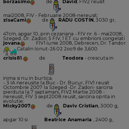
borzasimo
de
David
; FIV2 reusit
mai2008, FIV - Februarie 2008-nereusit;
zisaCami
de
RADU COSTIN
, 3030 gr,
47cm, apgar 10, prin cezariana - FIV nr. 6 - mai2008,
Szeged, Dr. Zadori; 5 FIV, 1 ET cu embrioni congelati
jovana
FIV1 iunie 2008, Debrecen, Dr. Tandor
Catalin Ionut-26 02 2oo9 de 3,600
crisis81
de
Teodora
- crescuta in
inima si nu in burtica;
- 3 IA nereusite la Buc - Dr. Bucur, FIV1 reusit
Octombrie 2007 la Szeged -Dr. Zadori- sarcina
pierduta la 7 saptamani, FIV2 Martie 2008 -
nereusit, FIV 3 sept2008 reusit, sarcina oprita in
evolutie;
Micky2007
de
Daviv Cristian
, 3000 g,
apgar 10 si
Beatrice Anamaria
, 2400 g,