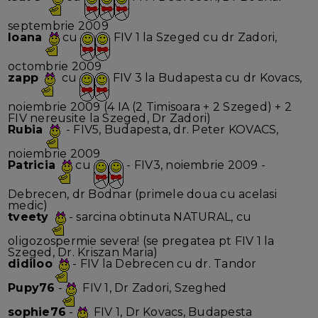
septembrie 2009
Ioana
cu
FIV 1 la Szeged cu dr Zadori,
octombrie 2009
zapp
cu
FIV 3 la Budapesta cu dr Kovacs,
noiembrie 2009 (4 IA (2 Timisoara + 2 Szeged) + 2
FIV nereusite la Szeged, Dr Zadori)
Rubia
- FIV5, Budapesta, dr. Peter KOVACS,
noiembrie 2009
Patricia
cu
- FIV3, noiembrie 2009 -
Debrecen, dr Bodnar (primele doua cu acelasi
medic)
tveety
- sarcina obtinuta NATURAL, cu
oligozospermie severa! (se pregatea pt FIV 1 la
Szeged, Dr. Kriszan Maria)
didiloo
- FIV la Debrecen cu dr. Tandor
Pupy76
-
FIV 1, Dr Zadori, Szeghed
sophie76
-
FIV 1, Dr Kovacs, Budapesta