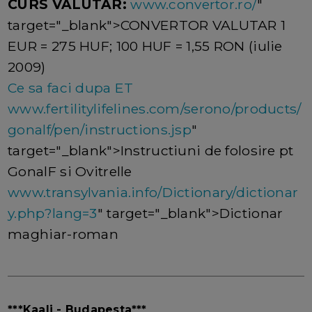
CURS VALUTAR:
www.convertor.ro/
"
target="_blank">CONVERTOR VALUTAR 1
EUR = 275 HUF; 100 HUF = 1,55 RON (iulie
2009)
Ce sa faci dupa ET
www.fertilitylifelines.com/serono/products/
gonalf/pen/instructions.jsp
"
target="_blank">Instructiuni de folosire pt
GonalF si Ovitrelle
www.transylvania.info/Dictionary/dictionar
y.php?lang=3
" target="_blank">Dictionar
maghiar-roman
***Kaali - Budapesta***