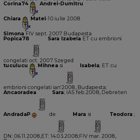
Corina74
Andrei-Dumitru
Chiara
Matei
-10 iulie 2008
Simona
FIV sept. 2007 Budapesta
Popica78
Sara Izabela
ET cu embrioni
congelati oct. 2007 Szeged
tuculucu
Mihnea
si
Isabela
; ET cu
embrioni congelati ian'2008, Budapesta;
Ancaoradea
Sara
; IAS feb.2008, Debreten
AndradaP
de
Mara
si
Teodora
;
DN: 06.11.2008,ET: 14.03.2008;FIV mar. 2008,