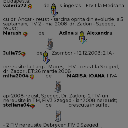
Budapesta;
valeria72
de
si ingeras; - FIV 1 la Medsana
cu dr. Ancar - reusit - sarcina oprita din evolutie la 5
saptamani, FIV 2 - mai 2008, dr. Zadori - Szeged,
reusit;
Marush
de
Adina
si
Alexandru
;
Julia75
de
Zsombor - 12.12.2008; 2 IA -
nereusite la Targu Mures, 1 FIV - reusit la Szeged,
dr. Zadori, ET:26 martie 2008
miha2004
de
MARISA-IOANA
; FIV4
apr2008-reusit, Szeged, Dr. Zadori;- 2 FIV-uri
nereusite in TM, FIV3 Szeged - ian2008 nereusit;
steliana04
de
crescuta in suflet;
- 2 FIV nereusite Debrecen,FIV 3 Szeged.