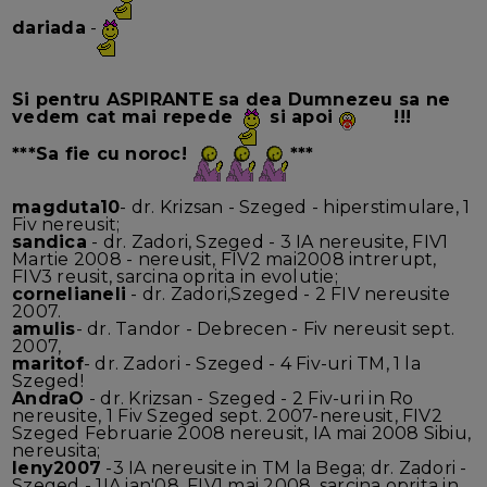
dariada
-
Si pentru
ASPIRANTE
sa dea Dumnezeu sa ne
vedem cat mai repede
si apoi
!!!
***Sa fie cu noroc!
***
magduta10
- dr. Krizsan - Szeged - hiperstimulare, 1
Fiv nereusit;
sandica
- dr. Zadori, Szeged - 3 IA nereusite, FIV1
Martie 2008 - nereusit, FIV2 mai2008 intrerupt,
FIV3 reusit, sarcina oprita in evolutie;
cornelianeli
- dr. Zadori,Szeged - 2 FIV nereusite
2007.
amulis
- dr. Tandor - Debrecen - Fiv nereusit sept.
2007,
maritof
- dr. Zadori - Szeged - 4 Fiv-uri TM, 1 la
Szeged!
AndraO
- dr. Krizsan - Szeged - 2 Fiv-uri in Ro
nereusite, 1 Fiv Szeged sept. 2007-nereusit, FIV2
Szeged Februarie 2008 nereusit, IA mai 2008 Sibiu,
nereusita;
leny2007
-3 IA nereusite in TM la Bega; dr. Zadori -
Szeged - 1IA ian'08, FIV1 mai 2008, sarcina oprita in