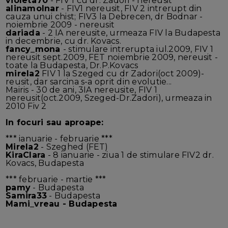
violeta70
- FIV 1 cu dr. Zadori - nereusit
alinamolnar
- FIV1 nereusit, FIV 2 intrerupt din
cauza unui chist; FIV3 la Debrecen, dr Bodnar -
noiembrie 2009 - nereusit
dariada
- 2 IA nereusite, urmeaza FIV la Budapesta
in decembrie, cu dr. Kovacs.
fancy_mona
- stimulare intrerupta iul.2009, FIV 1
nereusit sept.2009, FET noiembrie 2009, nereusit -
toate la Budapesta, Dr.P.Kovacs
mirela2
FIV 1 la Szeged cu dr Zadori(oct 2009)-
reusit, dar sarcina s-a oprit din evolutie...
Mairis - 30 de ani, 3IA nereusite, FIV 1
nereusit(oct.2009, Szeged-Dr.Zadori), urmeaza in
2010 Fiv 2
In focuri sau aproape:
*** ianuarie - februarie ***
Mirela2
- Szeghed (FET)
KiraClara
- 8 ianuarie - ziua 1 de stimulare FIV2 dr.
Kovacs, Budapesta
*** februarie - martie ***
pamy
- Budapesta
Samira33
- Budapesta
Mami_vreau - Budapesta