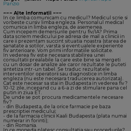
Panzio
~~~ Alte informatii ~~~
In ce limba comunicam cu medicul? Medicul scrie si
vorbeste cursiv limba engleza. Personalul medical
comunica in limba engleza, de asemenea.
Cum incepem demersurile pentru fiv/IA? Prima
data scriem medicului pe adresa de mail a clinicii in
care ii prezentam succint situatia noastra (starea de
sanatate a sotilor, varsta si eventualele experiente
fiv anterioare. Vom primi informatiile solicitate.
In vederea fiv este necesara stabilirea unei
consultatii prealabile la care este bine sa mergeti
cu un dosar de analize ale caror rezultate le puteti
sintetiza intr-un tabel. Se traduc rezultatele
interventiilor operatorii sau diagnostice in limba
engleza (nu este necesara traducerea autorizata).
Cat este necesar sa stai in Budapesta in vederea fiv?
10-12 zile, incepand cu a 6-a zi de stimulare pana cel
putin in ziua ET.
De unde se pot procura medicamentele necesare
fiv?
- din Budapesta, de la orice farmacie pe baza
prescriptiei medicului;
- de la farmacia clinicii Kaali Budapesta (plata numai
numerar in forinti);
- din Romania.
In ce moneda platesc consultatia sau procedurile?