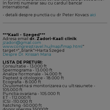
In forinti numerar sau cu cardul bancar
international.
- detalii despre punctia cu dr Peter Kovacs
aici
***Kaali - Szeged***
Adresa email
dr. Zadori-Kaali clinik
:
jzadori@gmail.com
www.congresstravel.hu/map/fmap.html
"
target="_blank">Harta Szeged
Despre Dr. Krissan Maria
LISTA DE PRETURI:
Consultatie - 13.000 ft
Spermograma - 13.000 ft
Analize hormonale - 14.000 ft
Paptest si citologice - 18.000 ft
Ecografia - 8.000 ft
Ovulometria si monitorizarea cu ultrasunete -
105.000 ft
Punctia ovariana - 105.000 ft
ET - 112.000 ft
ICSI -110.000 ft
hatching -50.000 ft
donor sperma 35000ft