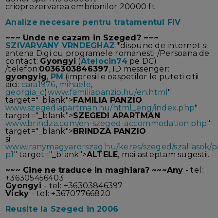
crioprezervarea embrionilor 20000 ft
Analize necesare pentru tratamentul FIV
~~~ Unde ne cazam in Szeged? ~~~
SZIVARVANY VRNDEGHAZ
*dispune de internet si
antena Digi cu programele romanesti /Persoana de
contact:
Gyongyi
(
Atelocin74
pe DC)
/telefon:
0036303846397
, ID messenger:
gyongyig
,
PM
(impresiile oaspetilor le puteti citii
aici:
cara1976
,
mihaele
,
georgia_c
)
www.familiapanzio.hu/en.html
"
target="_blank">
FAMILIA PANZIO
www.szegediapartman.hu/html_eng/index.php
"
target="_blank">
SZEGEDI APARTMAN
www.brindza.com/en-szeged-accommodation.php
"
target="_blank">
BRINDZA PANZIO
si
www.iranymagyarorszag.hu/keres/szeged/szallasok/p
p1
" target="_blank">
ALTELE
, mai asteptam sugestii.
~~~ Cine ne traduce in maghiara? ~~~
Any
- tel:
+36305456403
Gyongyi
- tel: +36303846397
Vicky
- tel: +36707766820
Reusite la Szeged in 2006