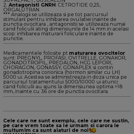
SUPREFACT, BUSERELIN
2.
Antagonisti GNRH
: CETROTIDE 0,25,
ORGALUTRAN
*** Analogii se utilizeaza si pe tot parcursul
stimularii pentru inhibarea ovulatiei inainte de
punctia ovocitara , antagonistii se utilizeaza numai
cand foliculii ating dimensiunile de 14 mm in acelasi
scop: inhibarea maturarii foliculare inainte de
punctie.
Medicamentele folosite pt
maturarea ovocitelor
sunt: PREGNYL, PROFASI, OVITRELLE, GONAKOR,
GONADOTROPIL, PREDALON, HCG LEPORI,
CHORAGON, GONASSY, GONAPLEX si contin
gonadotropina corionica (hormon similar cu LH)
5000 ui. Acestea se administreaza in doza unica pe
parcursul tratamentului 5000/10000 ui atunci
cand foliculii au ajuns la dimensiunea optima >18
mm, inainte cu 36 ore de punctia ovocitara.
Cele care ne sunt exemplu, cele care ne sustin,
pe care vrem toate sa le urmam si carora le
multumim ca sunt alaturi de noi