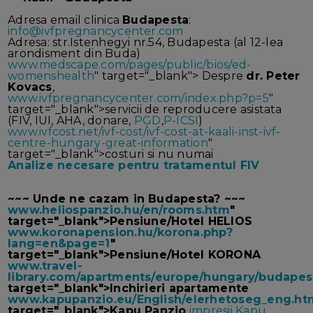
Adresa email clinica
Budapesta
:
info@ivfpregnancycenter.com
Adresa: str.Istenhegyi nr.54, Budapesta (al 12-lea
arondisment din Buda)
www.medscape.com/pages/public/bios/ed-
womenshealth
" target="_blank"> Despre
dr. Peter
Kovacs
,
www.ivfpregnancycenter.com/index.php?p=5
"
target="_blank">servicii de reproducere asistata
(FIV, IUI, AHA, donare,
PGD
,
P-ICSI
)
www.ivfcost.net/ivf-cost/ivf-cost-at-kaali-inst-ivf-
centre-hungary-great-information
"
target="_blank">costuri si nu numai
Analize necesare pentru tratamentul FIV
~~~ Unde ne cazam in Budapesta? ~~~
www.heliospanzio.hu/en/rooms.htm
"
target="_blank">Pensiune/Hotel HELIOS
www.koronapension.hu/korona.php?
lang=en&page=1
"
target="_blank">Pensiune/Hotel KORONA
www.travel-
library.com/apartments/europe/hungary/budapes
target="_blank">Inchirieri apartamente
www.kapupanzio.eu/English/elerhetoseg_eng.ht
target="_blank">Kapu Panzio
impresii Kapu