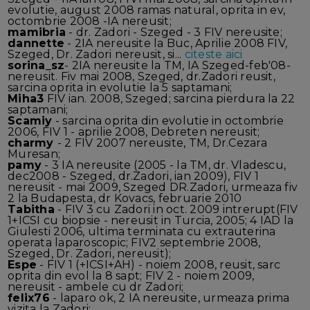
evolutie, august 2008 ramas natural, oprita in ev,
octombrie 2008 -IA nereusit;
mamibria
- dr. Zadori - Szeged - 3 FIV nereusite;
dannette
- 2IA nereusite la Buc, Aprilie 2008 FIV,
Szeged, Dr. Zadori nereusit, si...
citeste aici
sorina_sz
- 2IA nereusite la TM, IA Szeged-feb'08-
nereusit. Fiv mai 2008, Szeged, dr.Zadori reusit,
sarcina oprita in evolutie la 5 saptamani;
Miha3
FIV ian. 2008, Szeged; sarcina pierdura la 22
saptamani;
Scamiy
- sarcina oprita din evolutie in octombrie
2006, FIV 1 - aprilie 2008, Debreten nereusit;
charmy
- 2 FIV 2007 nereusite, TM, Dr.Cezara
Muresan;
pamy
- 3 IA nereusite (2005 - la TM, dr. Vladescu,
dec2008 - Szeged, dr.Zadori, ian 2009), FIV 1
nereusit - mai 2009, Szeged DR.Zadori, urmeaza fiv
2 la Budapesta, dr Kovacs, februarie 2010
Tabitha
- FIV 3 cu Zadori in oct. 2009 intrerupt(FIV
1+ICSI cu biopsie - nereusit in Turcia, 2005; 4 IAD la
Giulesti 2006, ultima terminata cu extrauterina
operata laparoscopic; FIV2 septembrie 2008,
Szeged, Dr. Zadori, nereusit);
Espe
- FIV 1 (+ICSI+AH) - noiem 2008, reusit, sarc
oprita din evol la 8 sapt; FIV 2 - noiem 2009,
nereusit - ambele cu dr Zadori;
felix76
- laparo ok, 2 IA nereusite, urmeaza prima
vizita la Zadori;