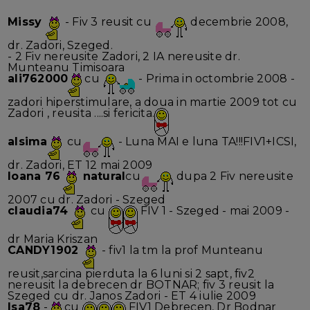
Missy
- Fiv 3 reusit cu
decembrie 2008,
dr. Zadori, Szeged.
- 2 Fiv nereusite Zadori, 2 IA nereusite dr.
Munteanu Timisoara
ali762000
cu
- Prima in octombrie 2008 -
zadori hiperstimulare, a doua in martie 2009 tot cu
Zadori , reusita ....si fericita.
alsima
cu
- Luna MAI e luna TA!!!FIV1+ICSI,
dr. Zadori, ET 12 mai 2009
Ioana 76
natural
cu
dupa 2 Fiv nereusite
2007 cu dr. Zadori - Szeged
claudia74
cu
FIV 1 - Szeged - mai 2009 -
dr Maria Kriszan
CANDY1902
- fiv1 la tm la prof Munteanu
reusit,sarcina pierduta la 6 luni si 2 sapt, fiv2
nereusit la debrecen dr BOTNAR; fiv 3 reusit la
Szeged cu dr. Janos Zadori - ET 4 iulie 2009
Isa78
-
cu
FIV1 Debrecen, Dr Bodnar