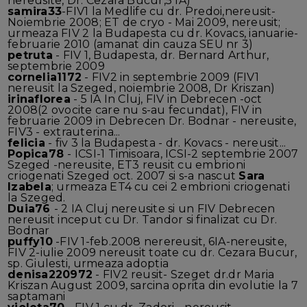
nereusite, Dr. Cezara Bucur,5 IA)
samira33
-FIV1 la Medlife cu dr. Predoi,nereusit-
Noiembrie 2008; ET de cryo - Mai 2009, nereusit;
urmeaza FIV 2 la Budapesta cu dr. Kovacs, ianuarie-
februarie 2010 (amanat din cauza SEU nr 3)
petruta
- FIV 1, Budapesta, dr. Bernard Arthur,
septembrie 2009
cornelia1172
- FIV2 in septembrie 2009 (FIV1
nereusit la Szeged, noiembrie 2008, Dr Kriszan)
irinaflorea
- 5 IA In Cluj, FIV in Debrecen -oct
2008(2 ovocite care nu s-au fecundat), FIV in
februarie 2009 in Debrecen Dr. Bodnar - nereusite,
FIV3 - extrauterina...
felicia
- fiv 3 la Budapesta - dr. Kovacs - nereusit...
Popica78
- ICSI-1 Timisoara, ICSI-2 septembrie 2007
Szeged -nereusite, ET3 reusit cu embrioni
criogenati Szeged oct. 2007 si s-a nascut
Sara
Izabela
; urmeaza ET4 cu cei 2 embrioni criogenati
la Szeged.
Duia76
- 2 IA Cluj nereusite si un FIV Debrecen
nereusit inceput cu Dr. Tandor si finalizat cu Dr.
Bodnar
puffy10
-FIV 1-feb.2008 nerereusit, 6IA-nereusite,
FIV 2-iulie 2009 nereusit toate cu dr. Cezara Bucur,
sp. Giulesti, urmeaza adoptia
denisa220972
- FIV2 reusit- Szeget dr.dr Maria
Kriszan August 2009, sarcina oprita din evolutie la 7
saptamani