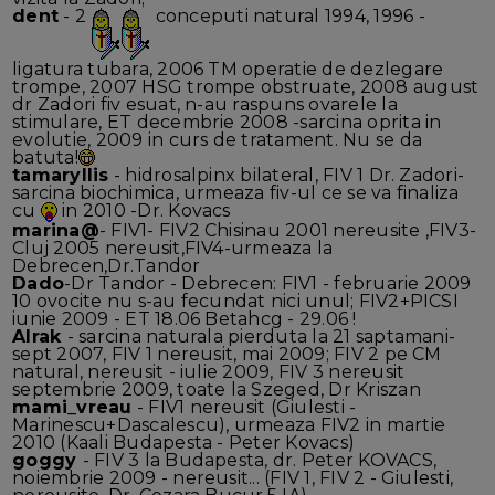
dent
- 2
conceputi natural 1994, 1996 -
ligatura tubara, 2006 TM operatie de dezlegare
trompe, 2007 HSG trompe obstruate, 2008 august
dr Zadori fiv esuat, n-au raspuns ovarele la
stimulare, ET decembrie 2008 -sarcina oprita in
evolutie, 2009 in curs de tratament. Nu se da
batuta!
tamaryllis
- hidrosalpinx bilateral, FIV 1 Dr. Zadori-
sarcina biochimica, urmeaza fiv-ul ce se va finaliza
cu
in 2010 -Dr. Kovacs
marina@
- FIV1- FIV2 Chisinau 2001 nereusite ,FIV3-
Cluj 2005 nereusit,FIV4-urmeaza la
Debrecen,Dr.Tandor
Dado
-Dr Tandor - Debrecen: FIV1 - februarie 2009
10 ovocite nu s-au fecundat nici unul; FIV2+PICSI
iunie 2009 - ET 18.06 Betahcg - 29.06 !
Alrak
- sarcina naturala pierduta la 21 saptamani-
sept 2007, FIV 1 nereusit, mai 2009; FIV 2 pe CM
natural, nereusit - iulie 2009, FIV 3 nereusit
septembrie 2009, toate la Szeged, Dr Kriszan
mami_vreau
- FIV1 nereusit (Giulesti -
Marinescu+Dascalescu), urmeaza FIV2 in martie
2010 (Kaali Budapesta - Peter Kovacs)
goggy
- FIV 3 la Budapesta, dr. Peter KOVACS,
noiembrie 2009 - nereusit... (FIV 1, FIV 2 - Giulesti,