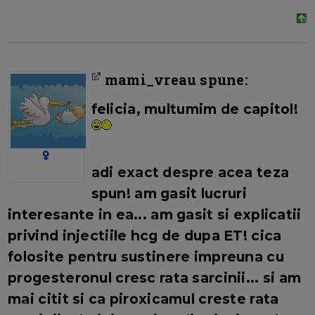
mami_vreau spune:
felicia
, multumim de capitol!
adi
exact despre acea teza
spun! am gasit lucruri
interesante in ea... am gasit si explicatii
privind injectiile hcg de dupa ET! cica
folosite pentru sustinere impreuna cu
progesteronul cresc rata sarcinii... si am
mai citit si ca piroxicamul creste rata