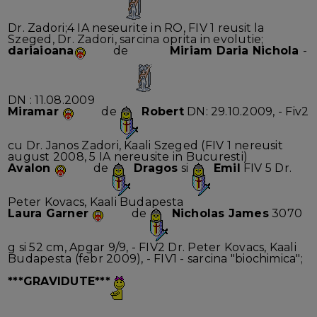
Dr. Zadori;4 IA neseurite in RO, FIV 1 reusit la
Szeged, Dr. Zadori, sarcina oprita in evolutie;
dariaioana
de
Miriam Daria Nichola
-
DN : 11.08.2009
Miramar
de
Robert
DN: 29.10.2009, - Fiv2
cu Dr. Janos Zadori, Kaali Szeged (FIV 1 nereusit
august 2008, 5 IA nereusite in Bucuresti)
Avalon
de
Dragos
si
Emil
FIV 5 Dr.
Peter Kovacs, Kaali Budapesta
Laura Garner
de
Nicholas James
3070
g si 52 cm, Apgar 9/9, - FIV2 Dr. Peter Kovacs, Kaali
Budapesta (febr 2009), - FIV1 - sarcina "biochimica";
***GRAVIDUTE***