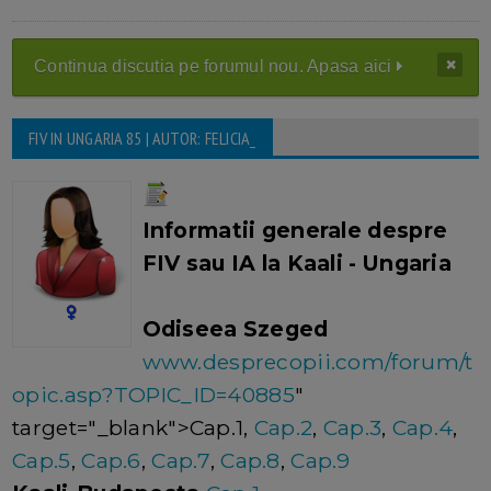
Continua discutia pe forumul nou. Apasa aici
FIV IN UNGARIA 85 | AUTOR: FELICIA_
Informatii generale despre
FIV sau IA la Kaali - Ungaria
Odiseea Szeged
www.desprecopii.com/forum/t
opic.asp?TOPIC_ID=40885
"
target="_blank">Cap.1,
Cap.2
,
Cap.3
,
Cap.4
,
Cap.5
,
Cap.6
,
Cap.7
,
Cap.8
,
Cap.9