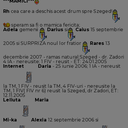
***MAMICI***
Rh
cea care a deschis acest drum spre Szeged!
speram sa fi o mamica fericita;
Adela
gemenii
Darius
si
Caius
15 septembrie
2005 si SURPRIZA noul lor fratior
Rares
13
decembrie 2007 - ramas natural;Szeged - dr. Zadori
4 IA - nereusite; 1 FIV - reusit - ET: 24.01.2005
Internet
Daria
- 25 iunie 2006; 1 IA - nereusit
la TM, 1 FIV - reusit la TM, 4 FIV-uri - nereusite la
TM, 1 FIV( FIV nr 6) reusit la Szeged, dr Zadori, ET:
12.11.2005
Leliuta
Maria
Mi-ka
Alexia
12 septembrie 2006 si