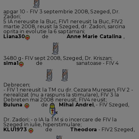
apgar 10 - FIV 3 septembrie 2008, Szeged, Dr.
Zadori;
5 IA nereusite la Buc, FIV1 nereusit la Buc, FIV2
martie 2008, reusit la Szeged, dr. Zadori, sarcina
oprita in evolutie la 6 saptamani;
Liana30
de
Anne Marie Catalina
,
3480 g- FIV sept 2008, Szeged, Dr. Kriszan;
sima1
de
sanatoase - FIV 4
Debrecen;
- FIV 1 nereusit la TM cu dr. Cezara Muresan, FIV 2 -
nerealizat (nu a raspuns la stimulare), FIV 3 la
Debreten mai 2008 nereusit, FIV4 reusit;
Buluna
de
Mihai Andrei
, - FIV Szeged,
Dr. Zadori; - o IA la TM si o incercare de FIV la
Szeged in iulie, hiperstimulare;
KLU1973
de
Theodora
- FIV2 Szeged,