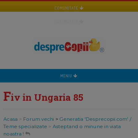
COMUNITATE
COMUNITATE
MENIU
F
iv in Ungaria 85
Acasa
>
Forum vechi
>
Generatia 'Desprecopii.com' /
Teme specializate
>
Asteptand o minune in viata
noastra !