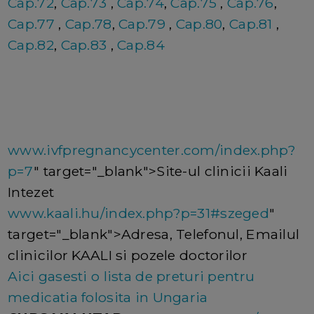
Cap.72
,
Cap.73
,
Cap.74
,
Cap.75
,
Cap.76
,
Cap.77
,
Cap.78
,
Cap.79
,
Cap.80
,
Cap.81
,
Cap.82
,
Cap.83
,
Cap.84
www.ivfpregnancycenter.com/index.php?
p=7
" target="_blank">Site-ul clinicii Kaali
Intezet
www.kaali.hu/index.php?p=31#szeged
"
target="_blank">Adresa, Telefonul, Emailul
clinicilor KAALI si pozele doctorilor
Aici gasesti o lista de preturi pentru
medicatia folosita in Ungaria