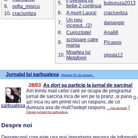
Povestea lui
5.
buburuza2013
bebe 2 continua
9.
sofia_misicu
6.
A murit Laura!
craciunitza
10.
craciunitza
Un nou
7.
danangie
inceput...(2)
8.
Curiozitate!
Ana68
scrisoare catre
9.
Picasso
mama
Moartea lui
10.
olguta12
Metaforel
Jurnalul lui sarbualexa
Ultimele 50 de mesaje
28/03
As dori sa particip la jurnal de sarcina!
Am trimis mail celor care se ocupa de programul
jurnal de sarcina inca de ieri pe la pranz..si pana
0 
azi inca nu am primit nici un raspuns..de ce
sarbualexa
dureaza asa de mult?astept raspuns
|
... mai departe
Citeste jurnalul lui sarbualexa
Despre noi
Desprecopii.com este cea mai importanta resursa de informatii 