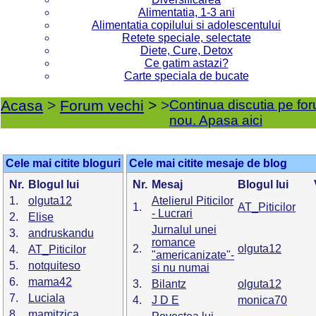
Alimentatia, 1-3 ani
Alimentatia copilului si adolescentului
Retete speciale, selectate
Diete, Cure, Detox
Ce gatim astazi?
Carte speciala de bucate
Acasa
>
Forum vechi
>
>
Continua discutia pe fo
nou. Apasa aici
Cele mai citite bloguri
Cele mai citite mesaje de blog
Nr.
Blogul lui
Nr.
Mesaj
Blogul lui
1.
olguta12
Atelierul Piticilor
1.
AT_Piticilor
- Lucrari
2.
Elise
Jurnalul unei
3.
andruskandu
romance
2.
olguta12
4.
AT_Piticilor
"americanizate"-
5.
notquiteso
si nu numai
6.
mama42
3.
Bilantz
olguta12
7.
Luciala
4.
J D E
monica70
8.
mamitzica