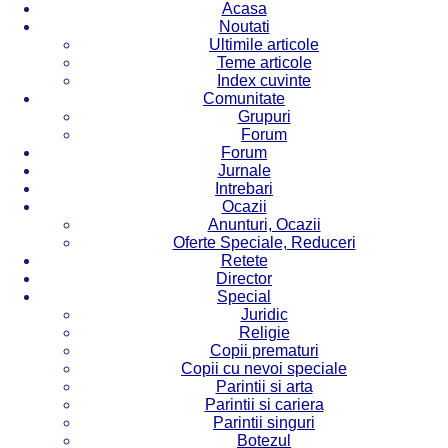
Acasa
Noutati
Ultimile articole
Teme articole
Index cuvinte
Comunitate
Grupuri
Forum
Forum
Jurnale
Intrebari
Ocazii
Anunturi, Ocazii
Oferte Speciale, Reduceri
Retete
Director
Special
Juridic
Religie
Copii prematuri
Copii cu nevoi speciale
Parintii si arta
Parintii si cariera
Parintii singuri
Botezul