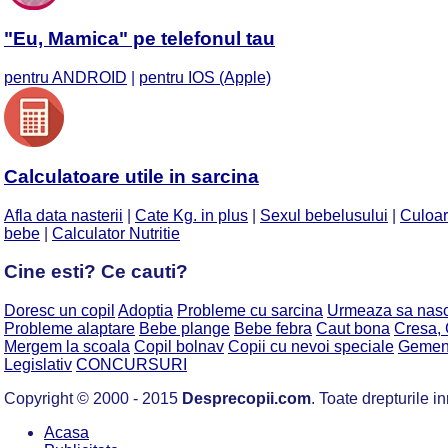
"Eu, Mamica" pe telefonul tau
pentru ANDROID
|
pentru IOS (Apple)
Calculatoare utile in sarcina
Afla data nasterii
|
Cate Kg. in plus
|
Sexul bebelusului
|
Culoar
bebe
|
Calculator Nutritie
Cine esti? Ce cauti?
Doresc un copil
Adoptia
Probleme cu sarcina
Urmeaza sa nas
Probleme alaptare
Bebe plange
Bebe febra
Caut bona
Cresa, 
Mergem la scoala
Copil bolnav
Copii cu nevoi speciale
Gemeni,
Legislativ
CONCURSURI
Copyright © 2000 - 2015
Desprecopii.com
. Toate drepturile in
Acasa