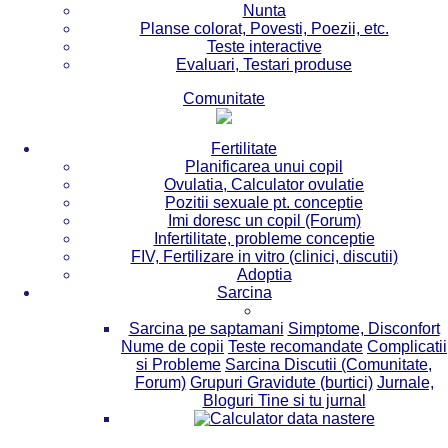
Nunta
Planse colorat, Povesti, Poezii, etc.
Teste interactive
Evaluari, Testari produse
Comunitate
Fertilitate
Planificarea unui copil
Ovulatia, Calculator ovulatie
Pozitii sexuale pt. conceptie
Imi doresc un copil (Forum)
Infertilitate, probleme conceptie
FIV, Fertilizare in vitro (clinici, discutii)
Adoptia
Sarcina
Sarcina pe saptamani
Simptome, Disconfort
Nume de copii
Teste recomandate
Complicatii
si Probleme
Sarcina Discutii (Comunitate,
Forum)
Grupuri Gravidute (burtici)
Jurnale,
Bloguri Tine si tu jurnal