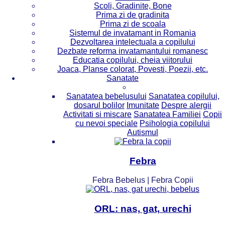
Scoli, Gradinite, Bone
Prima zi de gradinita
Prima zi de scoala
Sistemul de invatamant in Romania
Dezvoltarea intelectuala a copilului
Dezbate reforma invatamantului romanesc
Educatia copilului, cheia viitorului
Joaca, Planse colorat, Povesti, Poezii, etc.
Sanatate
Sanatatea bebelusului
Sanatatea copilului,
dosarul bolilor
Imunitate
Despre alergii
Activitati si miscare
Sanatatea Familiei
Copii
cu nevoi speciale
Psihologia copilului
Autismul
Febra
Febra Bebelus | Febra Copii
ORL: nas, gat, urechi