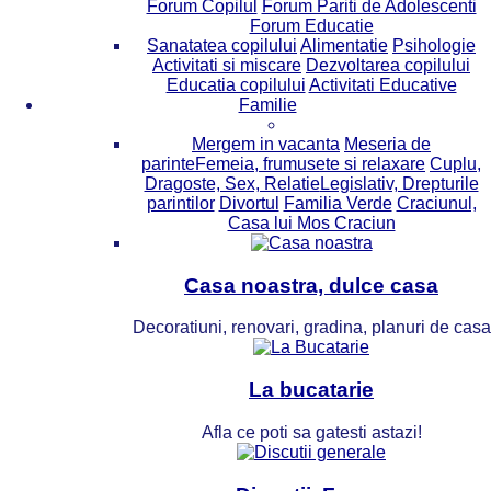
Forum Copilul
Forum Pariti de Adolescenti
Forum Educatie
Sanatatea copilului
Alimentatie
Psihologie
Activitati si miscare
Dezvoltarea copilului
Educatia copilului
Activitati Educative
Familie
Mergem in vacanta
Meseria de
parinte
Femeia, frumusete si relaxare
Cuplu,
Dragoste, Sex, Relatie
Legislativ, Drepturile
parintilor
Divortul
Familia Verde
Craciunul,
Casa lui Mos Craciun
Casa noastra, dulce casa
Decoratiuni, renovari, gradina, planuri de casa
La bucatarie
Afla ce poti sa gatesti astazi!