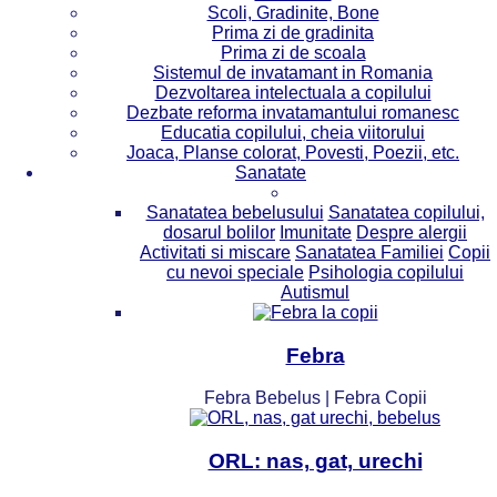
Scoli, Gradinite, Bone
Prima zi de gradinita
Prima zi de scoala
Sistemul de invatamant in Romania
Dezvoltarea intelectuala a copilului
Dezbate reforma invatamantului romanesc
Educatia copilului, cheia viitorului
Joaca, Planse colorat, Povesti, Poezii, etc.
Sanatate
Sanatatea bebelusului
Sanatatea copilului,
dosarul bolilor
Imunitate
Despre alergii
Activitati si miscare
Sanatatea Familiei
Copii
cu nevoi speciale
Psihologia copilului
Autismul
Febra
Febra Bebelus | Febra Copii
ORL: nas, gat, urechi