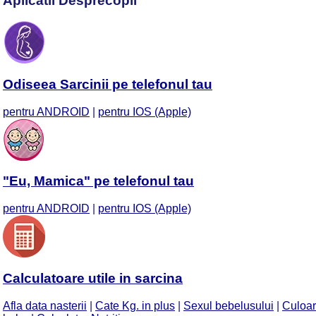
Aplicatii Desprecopii
Odiseea Sarcinii pe telefonul tau
pentru ANDROID
|
pentru IOS (Apple)
"Eu, Mamica" pe telefonul tau
pentru ANDROID
|
pentru IOS (Apple)
Calculatoare utile in sarcina
Afla data nasterii
|
Cate Kg. in plus
|
Sexul bebelusului
|
Culoar