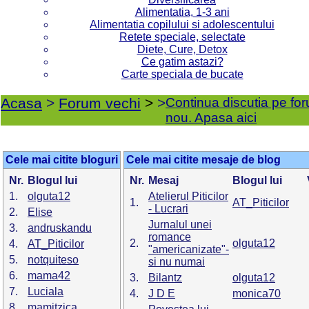
Alimentatia, 1-3 ani
Alimentatia copilului si adolescentului
Retete speciale, selectate
Diete, Cure, Detox
Ce gatim astazi?
Carte speciala de bucate
Acasa
>
Forum vechi
>
>
Continua discutia pe fo
nou. Apasa aici
Cele mai citite bloguri
Cele mai citite mesaje de blog
Nr.
Blogul lui
Nr.
Mesaj
Blogul lui
1.
olguta12
Atelierul Piticilor
1.
AT_Piticilor
- Lucrari
2.
Elise
Jurnalul unei
3.
andruskandu
romance
2.
olguta12
4.
AT_Piticilor
"americanizate"-
5.
notquiteso
si nu numai
6.
mama42
3.
Bilantz
olguta12
7.
Luciala
4.
J D E
monica70
8.
mamitzica