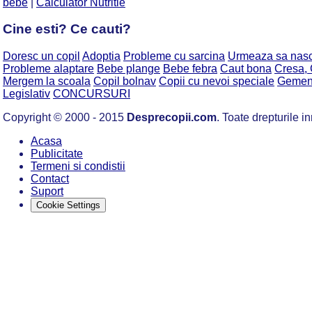
bebe
|
Calculator Nutritie
Cine esti? Ce cauti?
Doresc un copil
Adoptia
Probleme cu sarcina
Urmeaza sa nas
Probleme alaptare
Bebe plange
Bebe febra
Caut bona
Cresa, 
Mergem la scoala
Copil bolnav
Copii cu nevoi speciale
Gemeni,
Legislativ
CONCURSURI
Copyright © 2000 - 2015
Desprecopii.com
. Toate drepturile in
Acasa
Publicitate
Termeni si condistii
Contact
Suport
Cookie Settings