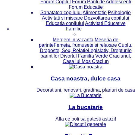
Forum Copilul
Forum Pariti de Adolescenti
Forum Educatie
Sanatatea copilului
Alimentatie
Psihologie
Activitati si miscare
Dezvoltarea copilului
Educatia copilului
Activitati Educative
Familie
Mergem in vacanta
Meseria de
parinte
Femeia, frumusete si relaxare
Cuplu,
Dragoste, Sex, Relatie
Legislativ, Drepturile
parintilor
Divortul
Familia Verde
Craciunul,
Casa lui Mos Craciun
Casa noastra, dulce casa
Decoratiuni, renovari, gradina, planuri de casa
La bucatarie
Afla ce poti sa gatesti astazi!