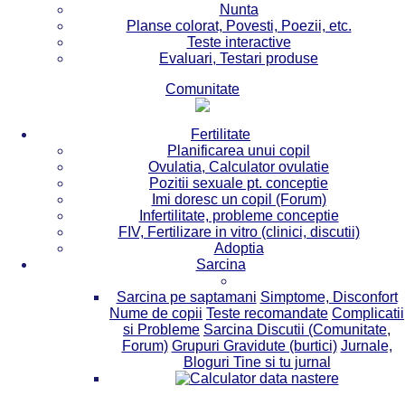
Nunta
Planse colorat, Povesti, Poezii, etc.
Teste interactive
Evaluari, Testari produse
Comunitate
Fertilitate
Planificarea unui copil
Ovulatia, Calculator ovulatie
Pozitii sexuale pt. conceptie
Imi doresc un copil (Forum)
Infertilitate, probleme conceptie
FIV, Fertilizare in vitro (clinici, discutii)
Adoptia
Sarcina
Sarcina pe saptamani
Simptome, Disconfort
Nume de copii
Teste recomandate
Complicatii
si Probleme
Sarcina Discutii (Comunitate,
Forum)
Grupuri Gravidute (burtici)
Jurnale,
Bloguri Tine si tu jurnal