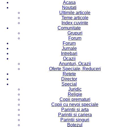
Acasa
Noutati
Ultimile articole
Teme articole
Index cuvinte
Comunitate
Grupuri
Forum
Forum
Jurnale
Intrebari
Ocazii
Anunturi, Ocazii
Oferte Speciale, Reduceri
Retete
Director
Special
Juridic
Religie
Copii prematuri
Copii cu nevoi speciale
Parintii si arta
Parintii si cariera
Parintii singuri
Botezul