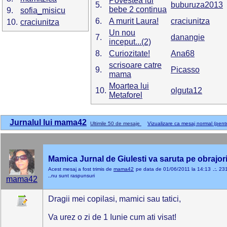
Povestea lui
5.
buburuza2013
bebe 2 continua
9.
sofia_misicu
6.
A murit Laura!
craciunitza
10.
craciunitza
Un nou
7.
danangie
inceput...(2)
8.
Curiozitate!
Ana68
scrisoare catre
9.
Picasso
mama
Moartea lui
10.
olguta12
Metaforel
Jurnalul lui mama42
Ultimile 50 de mesaje
Vizualizare ca mesaj normal (pentr
Mamica Jurnal de Giulesti va saruta pe obrajor
Acest mesaj a fost trimis de
mama42
pe data de 01/06/2011 la 14:13
.:.
23
..
nu sunt raspunsuri
mama42
Dragii mei copilasi, mamici sau tatici,
Va urez o zi de 1 Iunie cum ati visat!