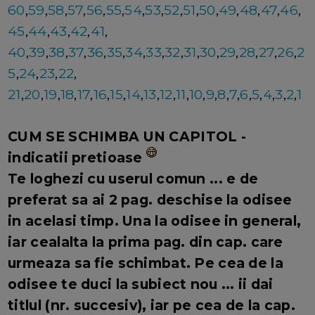
60
,
59
,
58
,
57
,
56
,
55
,
54
,
53
,
52
,
51
,
50
,
49
,
48
,
47
,
46
,
45
,
44
,
43
,
42
,
41
,
40
,
39
,
38
,
37
,
36
,
35
,
34
,
33
,
32
,
31
,
30
,
29
,
28
,
27
,
26
,
2
5
,
24
,
23
,
22
,
21
,
20
,
19
,
18
,
17
,
16
,
15
,
14
,
13
,
12
,
11
,
10
,
9
,
8
,
7
,
6
,
5
,
4
,
3
,
2
,
1
CUM SE SCHIMBA UN CAPITOL -
indicatii pretioase
Te loghezi cu userul comun ... e de
preferat sa ai 2 pag. deschise la odisee
in acelasi timp. Una la odisee in general,
iar cealalta la prima pag. din cap. care
urmeaza sa fie schimbat. Pe cea de la
odisee te duci la subiect nou ... ii dai
titlul (nr. succesiv), iar pe cea de la cap.