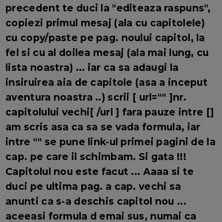
precedent te duci la "editeaza raspuns",
copiezi primul mesaj (ala cu capitolele)
cu copy/paste pe pag. noului capitol, la
fel si cu al doilea mesaj (ala mai lung, cu
lista noastra) ... iar ca sa adaugi la
insiruirea aia de capitole (asa a inceput
aventura noastra ..) scrii [ url="" ]nr.
capitolului vechi[ /url ] fara pauze intre []
am scris asa ca sa se vada formula, iar
intre "" se pune link-ul primei pagini de la
cap. pe care il schimbam. Si gata !!!
Capitolul nou este facut ... Aaaa si te
duci pe ultima pag. a cap. vechi sa
anunti ca s-a deschis capitol nou ...
aceeasi formula d emai sus, numai ca