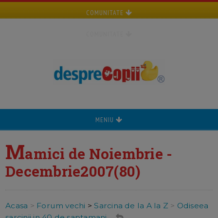
COMUNITATE
COMUNITATE
MENIU
M
amici de Noiembrie -
Decembrie2007(80)
Acasa
>
Forum vechi
>
Sarcina de la A la Z
>
Odiseea
sarcinii in 40 de saptamani ...