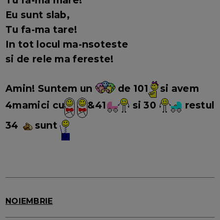
Tu fa-ma mare!
Eu sunt slab,
Tu fa-ma tare!
In tot locul ma-nsoteste
si de rele ma fereste!
Amin!
Suntem un
de 101
si avem
4mamici cu
&41
si 30
restul
34
sunt
NOIEMBRIE