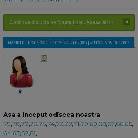
Continua discutia pe forumul nou. Apasa aici
MAMICI DE NOIEMBRIE -DECEMBRIE2007(80) | AUTOR: NOV-DEC2007
Asa a inceput odiseea noastra
79
,
78
,
77
,
76
,
75
,
74
,
73
,
72
,
71
,
70
,
69
,
68
,
67
,
66
,
65
,
64,
63
,
62
,
61
,