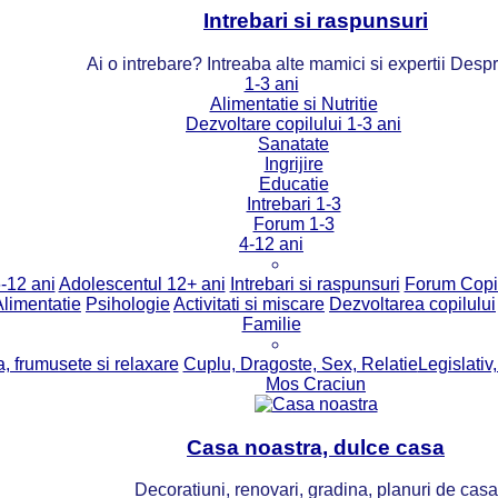
Intrebari si raspunsuri
Ai o intrebare? Intreaba alte mamici si expertii Desp
1-3 ani
Alimentatie si Nutritie
Dezvoltare copilului 1-3 ani
Sanatate
Ingrijire
Educatie
Intrebari 1-3
Forum 1-3
4-12 ani
-12 ani
Adolescentul 12+ ani
Intrebari si raspunsuri
Forum Copi
Alimentatie
Psihologie
Activitati si miscare
Dezvoltarea copilului
Familie
, frumusete si relaxare
Cuplu, Dragoste, Sex, Relatie
Legislativ,
Mos Craciun
Casa noastra, dulce casa
Decoratiuni, renovari, gradina, planuri de casa