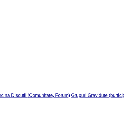
rcina Discutii (Comunitate, Forum)
Grupuri Gravidute (burtici)