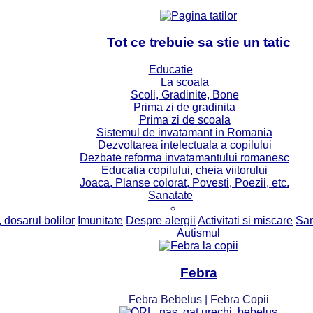
Tot ce trebuie sa stie un tatic
Educatie
La scoala
Scoli, Gradinite, Bone
Prima zi de gradinita
Prima zi de scoala
Sistemul de invatamant in Romania
Dezvoltarea intelectuala a copilului
Dezbate reforma invatamantului romanesc
Educatia copilului, cheia viitorului
Joaca, Planse colorat, Povesti, Poezii, etc.
Sanatate
 dosarul bolilor
Imunitate
Despre alergii
Activitati si miscare
San
Autismul
Febra
Febra Bebelus | Febra Copii