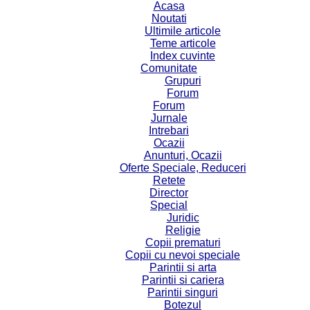
Acasa
Noutati
Ultimile articole
Teme articole
Index cuvinte
Comunitate
Grupuri
Forum
Forum
Jurnale
Intrebari
Ocazii
Anunturi, Ocazii
Oferte Speciale, Reduceri
Retete
Director
Special
Juridic
Religie
Copii prematuri
Copii cu nevoi speciale
Parintii si arta
Parintii si cariera
Parintii singuri
Botezul