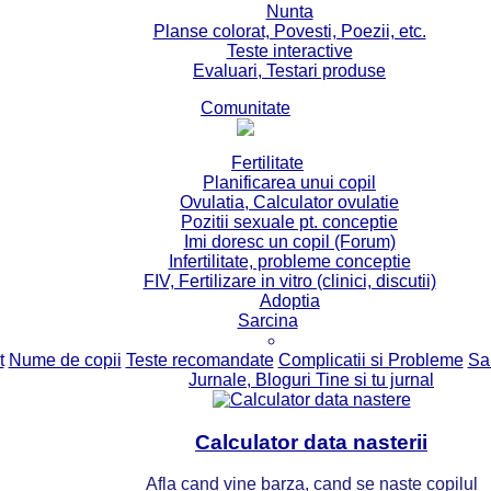
Nunta
Planse colorat, Povesti, Poezii, etc.
Teste interactive
Evaluari, Testari produse
Comunitate
Fertilitate
Planificarea unui copil
Ovulatia, Calculator ovulatie
Pozitii sexuale pt. conceptie
Imi doresc un copil (Forum)
Infertilitate, probleme conceptie
FIV, Fertilizare in vitro (clinici, discutii)
Adoptia
Sarcina
t
Nume de copii
Teste recomandate
Complicatii si Probleme
Sa
Jurnale, Bloguri Tine si tu jurnal
Calculator data nasterii
Afla cand vine barza, cand se naste copilul