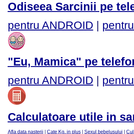
Odiseea Sarcinii pe tel
pentru ANDROID
|
pentru
"Eu, Mamica" pe telefo
pentru ANDROID
|
pentru
Calculatoare utile in sa
Afla data nasterii
|
Cate Kg. in plus
|
Sexul bebelusului
|
Cul