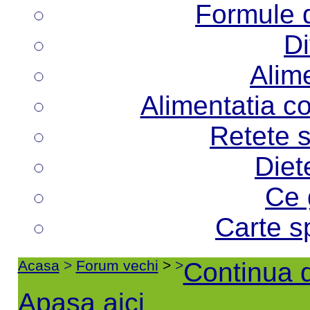
Formule d
Di
Alime
Alimentatia co
Retete s
Diet
Ce 
Carte s
Acasa
>
Forum vechi
>
>
Continua d
Apasa aici