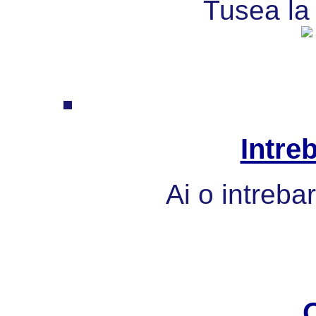
Tusea la 
Intre
Ai o intreba