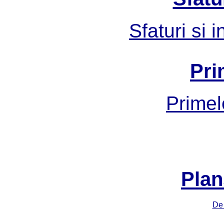
Sfaturi si 
Pri
Primel
Plan
De