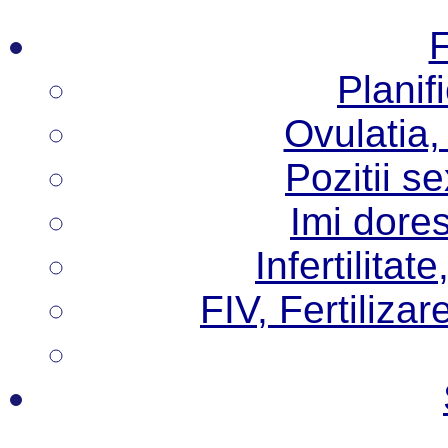
F
Planif
Ovulatia,
Pozitii s
Imi dore
Infertilita
FIV, Fertilizare