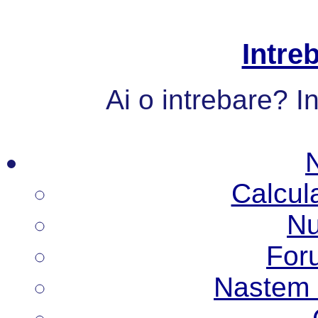
Intre
Ai o intrebare? I
Calcul
Nu
Foru
Nastem N