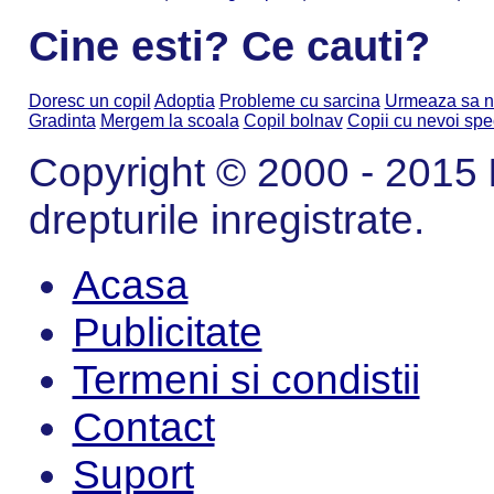
Cine esti? Ce cauti?
Doresc un copil
Adoptia
Probleme cu sarcina
Urmeaza sa n
Gradinta
Mergem la scoala
Copil bolnav
Copii cu nevoi spe
Copyright © 2000 - 2015
drepturile inregistrate.
Acasa
Publicitate
Termeni si condistii
Contact
Suport