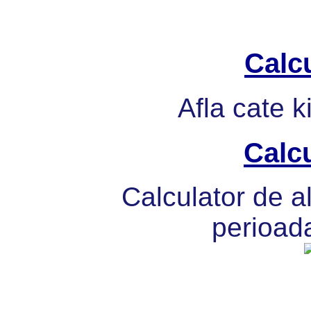
Calcu
Afla cate k
Calcu
Calculator de al
perioada 