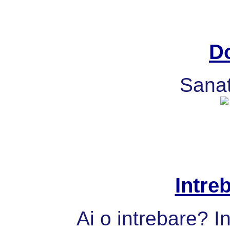
Do
Sanat
Intre
Ai o intrebare? I