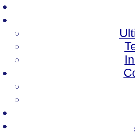
Ult
T
I
C