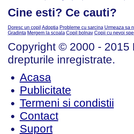
Cine esti? Ce cauti?
Doresc un copil
Adoptia
Probleme cu sarcina
Urmeaza sa n
Gradinta
Mergem la scoala
Copil bolnav
Copii cu nevoi spe
Copyright © 2000 - 2015
drepturile inregistrate.
Acasa
Publicitate
Termeni si condistii
Contact
Suport