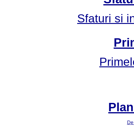
Sfaturi si 
Pri
Primel
Plan
De