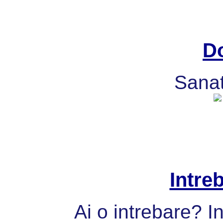
Do
Sanat
Intre
Ai o intrebare? I