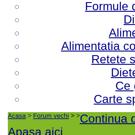
Formule d
Di
Alime
Alimentatia co
Retete s
Diet
Ce 
Carte s
Acasa
>
Forum vechi
>
>
Continua d
Apasa aici