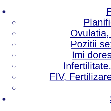
F
Planif
Ovulatia,
Pozitii s
Imi dore
Infertilita
FIV, Fertilizare