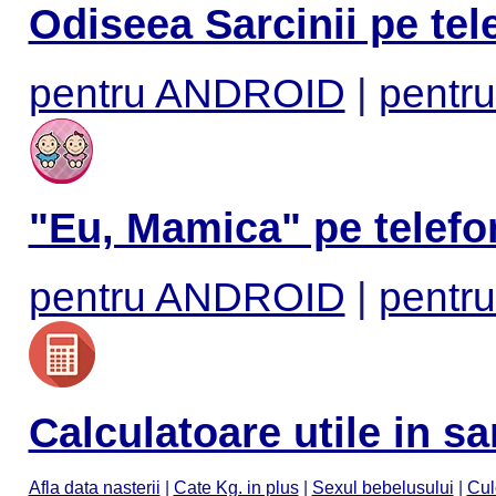
Odiseea Sarcinii pe tel
pentru ANDROID
|
pentru
"Eu, Mamica" pe telefo
pentru ANDROID
|
pentru
Calculatoare utile in sa
Afla data nasterii
|
Cate Kg. in plus
|
Sexul bebelusului
|
Cul