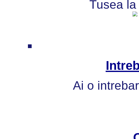
Tusea la 
Intre
Ai o intreba