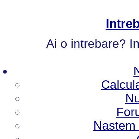
Intre
Ai o intrebare? I
Calcul
Nu
Foru
Nastem N