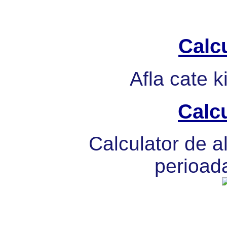
Calcu
Afla cate k
Calcu
Calculator de al
perioada 