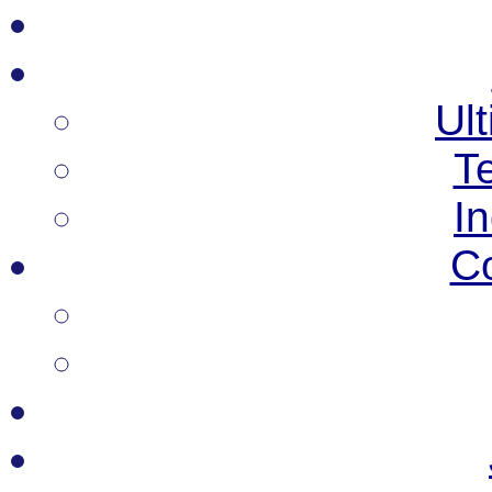
Ult
T
I
C