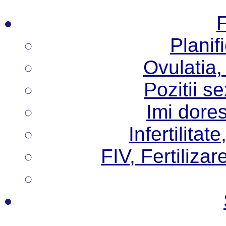
F
Planif
Ovulatia,
Pozitii s
Imi dore
Infertilita
FIV, Fertilizare