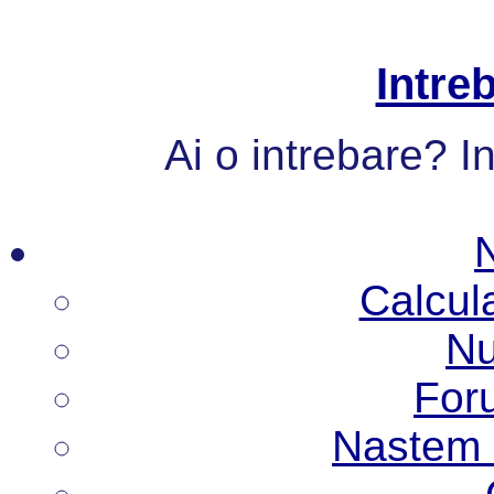
Intre
Ai o intrebare? I
Calcul
Nu
Foru
Nastem N