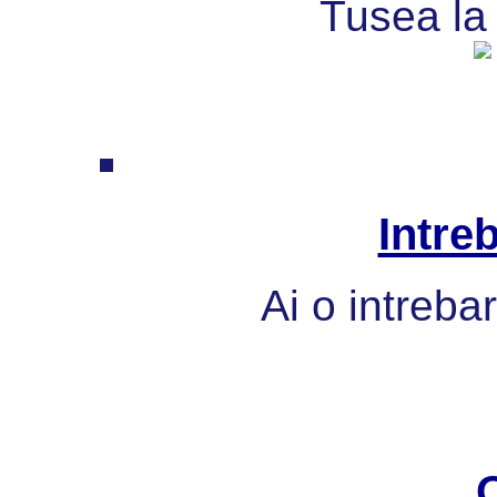
Tusea la 
Intre
Ai o intreba