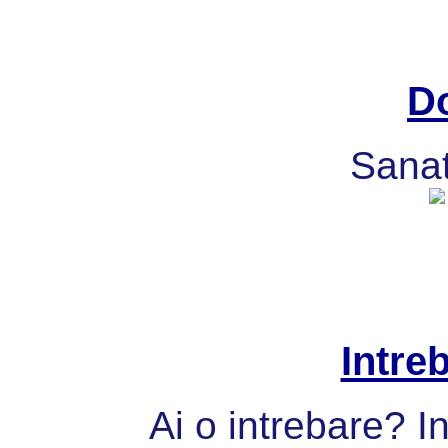
Do
Sanat
Intre
Ai o intrebare? I