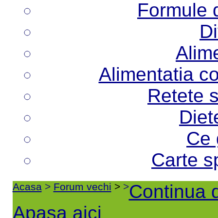
Formule d
Di
Alime
Alimentatia co
Retete s
Diet
Ce 
Carte s
Acasa
>
Forum vechi
>
>
Continua d
Apasa aici