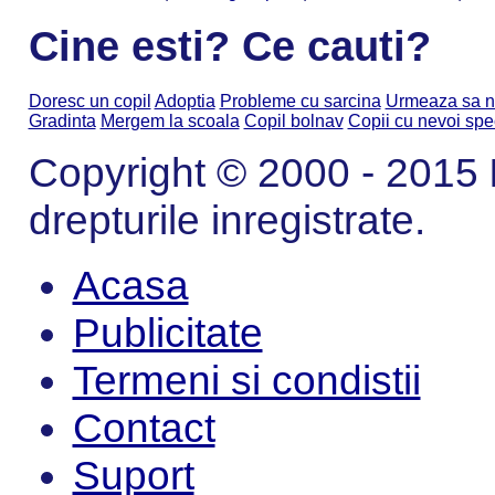
Cine esti? Ce cauti?
Doresc un copil
Adoptia
Probleme cu sarcina
Urmeaza sa n
Gradinta
Mergem la scoala
Copil bolnav
Copii cu nevoi spe
Copyright © 2000 - 2015
drepturile inregistrate.
Acasa
Publicitate
Termeni si condistii
Contact
Suport