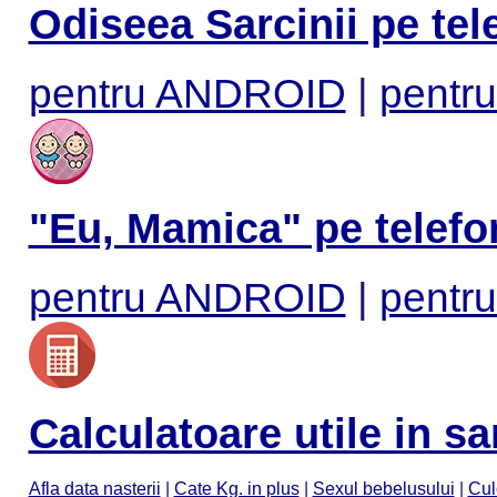
Odiseea Sarcinii pe tel
pentru ANDROID
|
pentru
"Eu, Mamica" pe telefo
pentru ANDROID
|
pentru
Calculatoare utile in sa
Afla data nasterii
|
Cate Kg. in plus
|
Sexul bebelusului
|
Cul