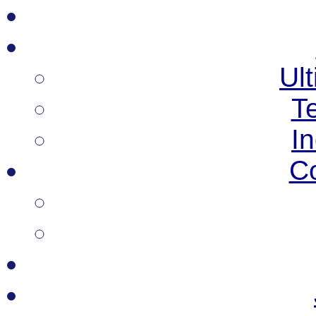
Ult
T
I
C