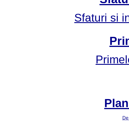
Sfaturi si 
Pri
Primel
Plan
De