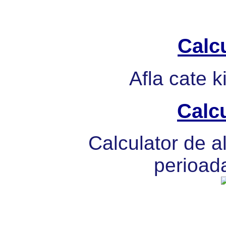
Calcu
Afla cate k
Calcu
Calculator de al
perioada 