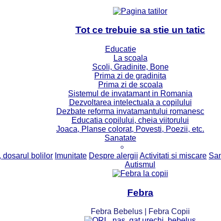
Tot ce trebuie sa stie un tatic
Educatie
La scoala
Scoli, Gradinite, Bone
Prima zi de gradinita
Prima zi de scoala
Sistemul de invatamant in Romania
Dezvoltarea intelectuala a copilului
Dezbate reforma invatamantului romanesc
Educatia copilului, cheia viitorului
Joaca, Planse colorat, Povesti, Poezii, etc.
Sanatate
 dosarul bolilor
Imunitate
Despre alergii
Activitati si miscare
San
Autismul
Febra
Febra Bebelus | Febra Copii