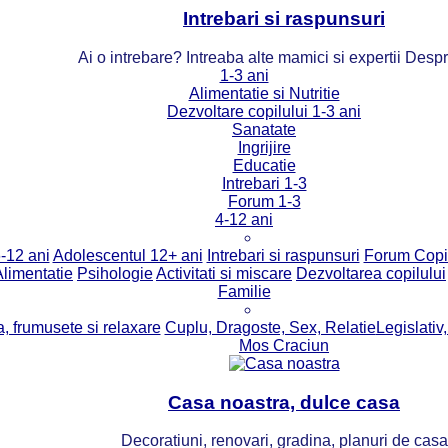
Intrebari si raspunsuri
Ai o intrebare? Intreaba alte mamici si expertii Desp
1-3 ani
Alimentatie si Nutritie
Dezvoltare copilului 1-3 ani
Sanatate
Ingrijire
Educatie
Intrebari 1-3
Forum 1-3
4-12 ani
-12 ani
Adolescentul 12+ ani
Intrebari si raspunsuri
Forum Copi
Alimentatie
Psihologie
Activitati si miscare
Dezvoltarea copilului
Familie
, frumusete si relaxare
Cuplu, Dragoste, Sex, Relatie
Legislativ,
Mos Craciun
Casa noastra, dulce casa
Decoratiuni, renovari, gradina, planuri de casa