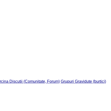
rcina Discutii (Comunitate, Forum)
Grupuri Gravidute (burtici)