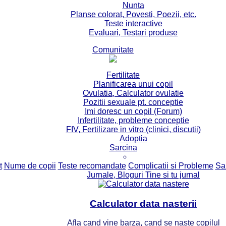
Nunta
Planse colorat, Povesti, Poezii, etc.
Teste interactive
Evaluari, Testari produse
Comunitate
Fertilitate
Planificarea unui copil
Ovulatia, Calculator ovulatie
Pozitii sexuale pt. conceptie
Imi doresc un copil (Forum)
Infertilitate, probleme conceptie
FIV, Fertilizare in vitro (clinici, discutii)
Adoptia
Sarcina
t
Nume de copii
Teste recomandate
Complicatii si Probleme
Sa
Jurnale, Bloguri Tine si tu jurnal
Calculator data nasterii
Afla cand vine barza, cand se naste copilul