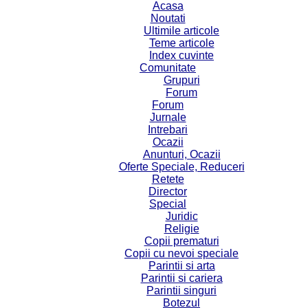
Acasa
Noutati
Ultimile articole
Teme articole
Index cuvinte
Comunitate
Grupuri
Forum
Forum
Jurnale
Intrebari
Ocazii
Anunturi, Ocazii
Oferte Speciale, Reduceri
Retete
Director
Special
Juridic
Religie
Copii prematuri
Copii cu nevoi speciale
Parintii si arta
Parintii si cariera
Parintii singuri
Botezul