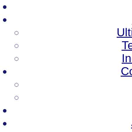
Ult
T
I
C