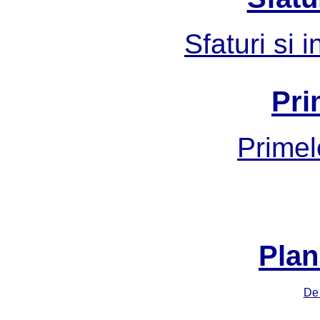
Sfaturi si 
Pri
Primel
Plan
De