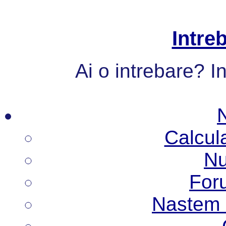
Intre
Ai o intrebare? I
Calcul
Nu
Foru
Nastem N