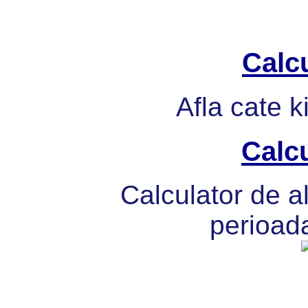
Calcu
Afla cate k
Calcu
Calculator de al
perioada 