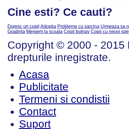
Cine esti? Ce cauti?
Doresc un copil
Adoptia
Probleme cu sarcina
Urmeaza sa n
Gradinta
Mergem la scoala
Copil bolnav
Copii cu nevoi spe
Copyright © 2000 - 2015
drepturile inregistrate.
Acasa
Publicitate
Termeni si condistii
Contact
Suport