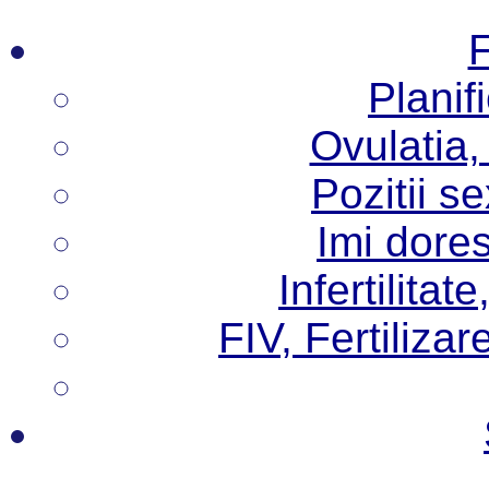
F
Planif
Ovulatia,
Pozitii s
Imi dore
Infertilita
FIV, Fertilizare