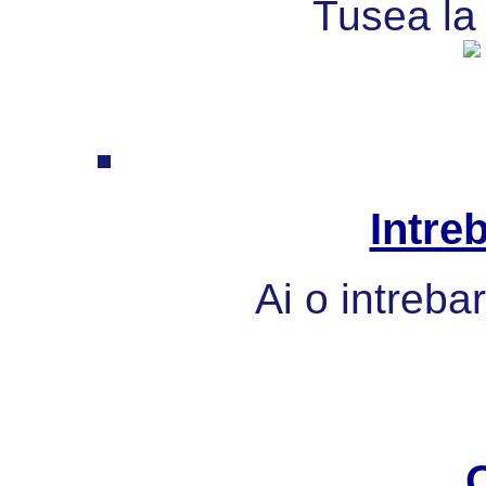
Tusea la 
Intre
Ai o intreba