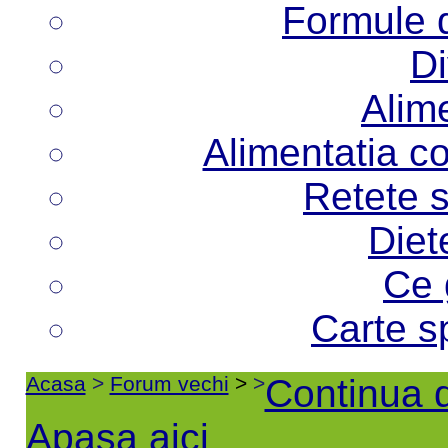
Formule d
Di
Alime
Alimentatia co
Retete s
Diet
Ce 
Carte s
Acasa
>
Forum vechi
>
>
Continua d
Apasa aici