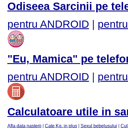
Odiseea Sarcinii pe tel
pentru ANDROID
|
pentru
"Eu, Mamica" pe telefo
pentru ANDROID
|
pentru
Calculatoare utile in sa
Afla data nasterii
|
Cate Kg. in plus
|
Sexul bebelusului
|
Cul