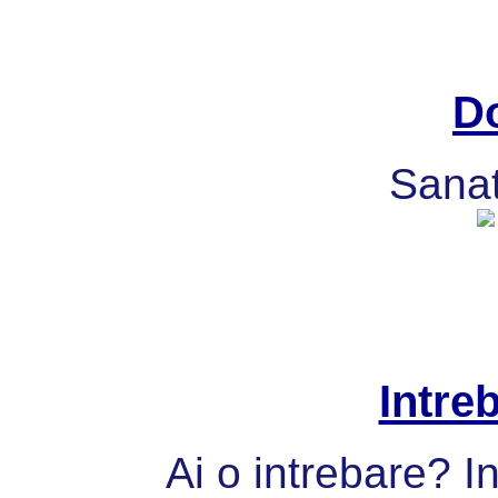
Do
Sanat
Intre
Ai o intrebare? I