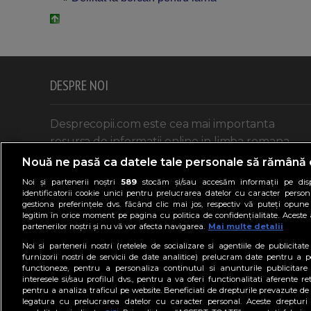
DESPRE NOI
Desprecopii.com este cea mai importanta
resursa de informatii online in limba romana
adresata parintilor si celor care doresc sa intre
Nouă ne pasă ca datele tale personale să rămână 
in aceasta categorie.
Noi și partenerii noștri
589
stocăm și/sau accesăm informații pe disp
identificatorii cookie unici pentru prelucrarea datelor cu caracter person
Mai multe despre noi aici >>
gestiona preferințele dvs. făcând clic mai jos, respectiv vă puteți opune 
legitim în orice moment pe pagina cu politica de confidențialitate. Aceste a
partenerilor noștri și nu vă vor afecta navigarea.
Mai multe detalii
Noi si partenerii nostri (retelele de socializare si agentiile de publicita
furnizorii nostri de servicii de date analitice) prelucram date pentru a p
functioneze, pentru a personaliza continutul si anunturile publicitare
interesele si/sau profilul dvs., pentru a va oferi functionalitati aferente ret
pentru a analiza traficul pe website. Beneficiati de drepturile prevazute de
legatura cu prelucrarea datelor cu caracter personal. Aceste drepturi 