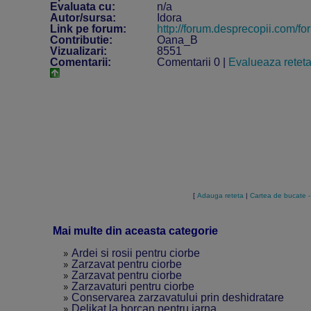
Evaluata cu:
n/a
Autor/sursa:
Idora
Link pe forum:
http://forum.desprecopii.com
Contributie:
Oana_B
Vizualizari:
8551
Comentarii:
Comentarii 0 |
Evalueaza retet
[
Adauga reteta
|
Cartea de bucate -
Mai multe din aceasta categorie
»
Ardei si rosii pentru ciorbe
»
Zarzavat pentru ciorbe
»
Zarzavat pentru ciorbe
»
Zarzavaturi pentru ciorbe
»
Conservarea zarzavatului prin deshidratare
»
Delikat la borcan pentru iarna