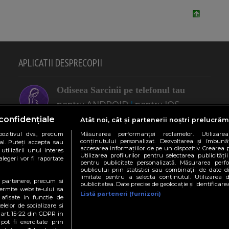
APLICATII DESPRECOPII
Odiseea Sarcinii pe telefonul tau
pentru ANDROID
|
pentru IOS
(Apple)
confidențiale
Atât noi, cât și partenerii noștri prelucrăm
ozitivul dvs., precum
Măsurarea performanței reclamelor. Utilizarea
"Eu, Mamica" pe telefonul tau
conținutului personalizat. Dezvoltarea și îmbunătă
al. Puteți accepta sau
accesarea informațiilor de pe un dispozitiv. Crearea p
utilizării unui interes
pentru ANDROID
|
pentru IOS
Utilizarea profilurilor pentru selectarea publicității
legeri vor fi raportate
pentru publicitate personalizată. Măsurarea perfo
(Apple)
publicului prin statistici sau combinații de date di
limitate pentru a selecta conținutul. Utilizarea 
te partenere, precum si
publicitatea. Date precise de geolocație și identificare
ermite website-ului sa
Calculatoare utile in sarcina
Listă parteneri (furnizori)
 afisate in functie de
Afla data nasterii
|
Cate Kg. in plus
|
elelor de socializare si
 art. 15-22 din GDPR in
Sexul bebelusului
|
Culoare ochi
pot fi exercitate prin