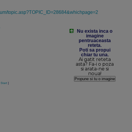
/forum/topic.asp?TOPIC_ID=28684&whichpage=2
a
Nu exista inca o
imagine
pentruaceasta
reteta.
Poti sa propui
chiar tu una.
Ai gatit reteta
asta? Fa-i o poza
si arata-ne si
noua!
 Start
]