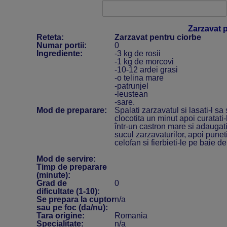
Zarzavat 
Reteta:
Zarzavat pentru ciorbe
Numar portii:
0
Ingrediente:
-3 kg de rosii
-1 kg de morcovi
-10-12 ardei grasi
-o telina mare
-patrunjel
-leustean
-sare.
Mod de preparare:
Spalati zarzavatul si lasati-l sa
clocotita un minut apoi curatati-l
într-un castron mare si adaugat
sucul zarzavaturilor, apoi puneti
celofan si fierbieti-le pe baie d
Mod de servire:
Timp de preparare
(minute):
Grad de
0
dificultate (1-10):
Se prepara la cuptor
n/a
sau pe foc (da/nu):
Tara origine:
Romania
Specialitate:
n/a