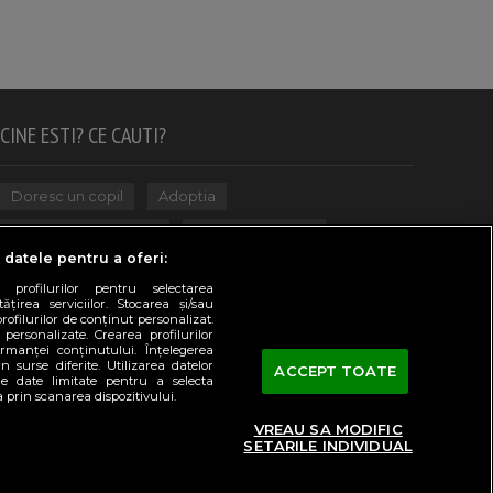
CINE ESTI? CE CAUTI?
Doresc un copil
Adoptia
Probleme cu sarcina
Urmeaza sa nasc
 datele pentru a oferi:
Probleme alaptare
Bebe plange
 profilurilor pentru selectarea
țirea serviciilor. Stocarea și/sau
Bebe febra
Caut bona
Cresa, Gradinta
rofilurilor de conținut personalizat.
 personalizate. Crearea profilurilor
Mergem la scoala
Copil bolnav
rmanței conținutului. Înțelegerea
n surse diferite. Utilizarea datelor
ACCEPT TOATE
Copii cu nevoi speciale
Gemeni, Tripleti
de date limitate pentru a selecta
a prin scanarea dispozitivului.
Legislativ
CONCURSURI
VREAU SA MODIFIC
SETARILE INDIVIDUAL