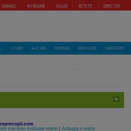
JURNALE
INTREBARI
OCAZII
RETETE
DIRECTOR
L
1-3 ANI
4-12 ANI
FAMILIE
EDUCATIE
SANATATE
esprecopii.com
ele mai bine evaluate retete
|
Adauga o reteta