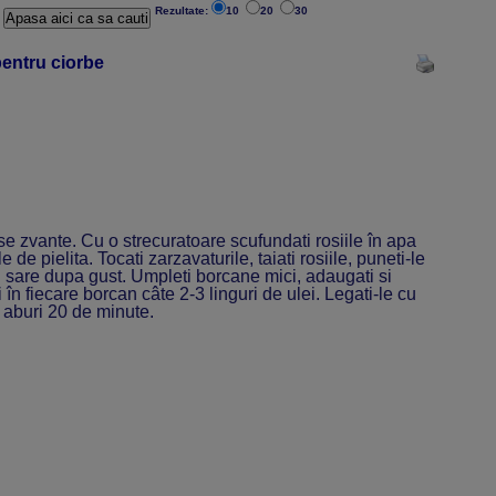
Rezultate:
10
20
30
pentru ciorbe
 se zvante. Cu o strecuratoare scufundati rosiile în apa
e de pielita. Tocati zarzavaturile, taiati rosiile, puneti-le
i sare dupa gust. Umpleti borcane mici, adaugati si
 în fiecare borcan câte 2-3 linguri de ulei. Legati-le cu
e aburi 20 de minute.