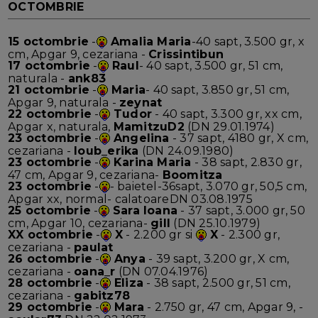
OCTOMBRIE
15 octombrie
-
Amalia Maria
-40 sapt, 3.500 gr, x
cm, Apgar 9, cezariana -
Crissintibun
17 octombrie
-
Raul
- 40 sapt, 3.500 gr, 51 cm,
naturala -
ank83
21 octombrie
-
Maria
- 40 sapt, 3.850 gr, 51 cm,
Apgar 9, naturala -
zeynat
22 octombrie
-
Tudor
- 40 sapt, 3.300 gr, xx cm,
Apgar x, naturala,
MamitzuD2
(DN 29.01.1974)
23 octombrie
-
Angelina
- 37 sapt, 4180 gr, X cm,
cezariana -
loub_erika
(DN 24.09.1980)
23 octombrie
-
Karina Maria
- 38 sapt, 2.830 gr,
47 cm, Apgar 9, cezariana-
Boomitza
23 octombrie
-
- baietel-36sapt, 3.070 gr, 50,5 cm,
Apgar xx, normal- calatoareDN 03.08.1975
25 octombrie
-
Sara Ioana
- 37 sapt, 3.000 gr, 50
cm, Apgar 10, cezariana-
gill
(DN 25.10.1979)
XX octombrie
-
X
- 2.200 gr si
X
- 2.300 gr,
cezariana -
paulat
26 octombrie
-
Anya
- 39 sapt, 3.200 gr, X cm,
cezariana -
oana_r
(DN 07.04.1976)
28 octombrie
-
Eliza
- 38 sapt, 2.500 gr, 51 cm,
cezariana -
gabitz78
29 octombrie
-
Mara
- 2.750 gr, 47 cm, Apgar 9, -