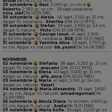
acular73
DN 22.02.1973
29 octombrie
-
Raul
, 3.000 gr, xx cm si
Roberto
, 2.950 gr, xx cm - 39 sapt,cezariana-
Irina_stef
DN 16.09.1981
30 octombrie
-
Alesia
- 40 sapt, 3.150 gr, 51 cm,
Apgar 10, cezariana -
Sheritra
(DN 24.12.1973)
30 octombrie
-
Stefan
- 39 sapt, 2.950 gr, 53 cm,
Apgar 9, natural -
Victo
(DN 30.08.1978)
31 octombrie
-
George Ionut
- 41 sapt, 3.300
gr,50 cm, Apgar 10, cezariana-
RGE
(DN 23.11.1982)
31 octombrie
-
Yasmina Alisa
- 39 sapt, 3.700 gr,
xx cm, Apgar xx, natural -
bb_yasmi
DN 24.08.1983
NOIEMBRIE
02 noiembrie
-
Stefania
- 38 sapt, 3.250 gr, 51 cm,
Apgar 10, natural -
anacami
(DN 20.02.1975)
03 noiembrie
-
Elena
- 40 sapt, 3.600 gr, 51 cm,
Apgar xx, natural -
alfa_anca
(DN 25.03.1982)
03 noiembrie
-
Maria
- 41 sapt, 3.100 gr, 54 cm,
Apgar xx, natural -
Vasari
04 noiembrie
-
Maria Alexandra
- 39 sapt, 3.600
gr, xx cm, Apgar 10, natural -
ancadragoman
DN
24.09.1980
05 noiembrie
-
Alexia Diana
- la termen, 3.900 gr,
53 cm, Apgar 9, natural -
Aralia
DN 15.01.1980
07 noiembrie
-
Maria Sofia
- 39 sapt, 3.200 gr, xx