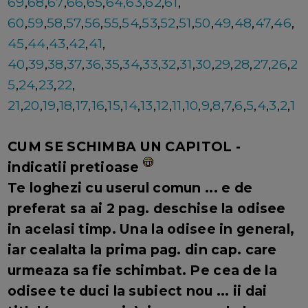
69
,
68
,
67
,
66
,
65
,
64,
63
,
62
,
61
,
60
,
59
,
58
,
57
,
56
,
55
,
54
,
53
,
52
,
51
,
50
,
49
,
48
,
47
,
46
,
45
,
44
,
43
,
42
,
41
,
40
,
39
,
38
,
37
,
36
,
35
,
34
,
33
,
32
,
31
,
30
,
29
,
28
,
27
,
26
,
2
5
,
24
,
23
,
22
,
21
,
20
,
19
,
18
,
17
,
16
,
15
,
14
,
13
,
12
,
11
,
10
,
9
,
8
,
7
,
6
,
5
,
4
,
3
,
2
,
1
CUM SE SCHIMBA UN CAPITOL -
indicatii pretioase
Te loghezi cu userul comun ... e de
preferat sa ai 2 pag. deschise la odisee
in acelasi timp. Una la odisee in general,
iar cealalta la prima pag. din cap. care
urmeaza sa fie schimbat. Pe cea de la
odisee te duci la subiect nou ... ii dai