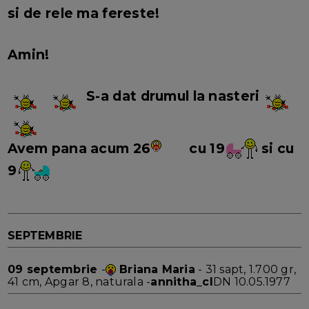
si de rele ma fereste!
Amin!
S-a dat drumul la nasteri
Avem pana acum 26
cu 19
si cu
9
SEPTEMBRIE
09 septembrie
-
Briana Maria
- 31 sapt, 1.700 gr,
41 cm, Apgar 8, naturala -
annitha_cl
DN 10.05.1977