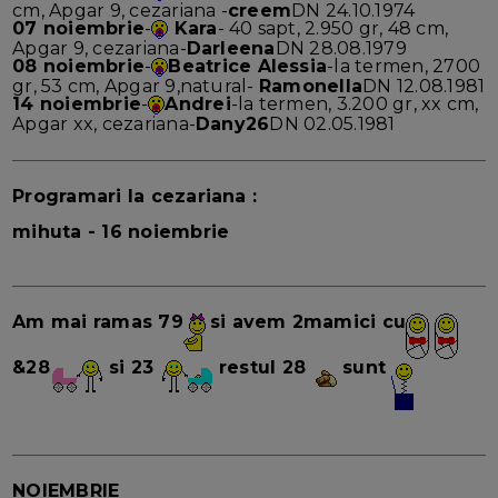
cm, Apgar 9, cezariana -
creem
DN 24.10.1974
07 noiembrie
-
Kara
- 40 sapt, 2.950 gr, 48 cm,
Apgar 9, cezariana-
Darleena
DN 28.08.1979
08 noiembrie
-
Beatrice Alessia
-la termen, 2700
gr, 53 cm, Apgar 9,natural-
Ramonella
DN 12.08.1981
14 noiembrie
-
Andrei
-la termen, 3.200 gr, xx cm,
Apgar xx, cezariana-
Dany26
DN 02.05.1981
Programari la cezariana :
mihuta - 16 noiembrie
Am mai ramas 79
si avem 2mamici cu
&28
si 23
restul 28
sunt
NOIEMBRIE