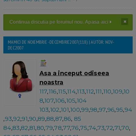
Continua discutia pe forumul nou. Apasa aici
MAMICI DE NOIEMBRIE -DECEMBRIE2007(118) | AUTOR: NOV-
DEC2007
Asa a inceput odiseea
noastra
117
,
116
,
115
,
114
,
113
,
112
,
111
,
110
,
109
,
10
8
,
107
,
106
,
105
,
104
103
,
102
,
101
,
100
,
99
,
98
,
97
,
96
,
95
,
94
,
93
,
92
,
91
,
90
,
89
,
88
,
87
,
86
,
85
84
,
83
,
82
,
81
,
80
,
79
,
78
,
77
,
76
,
75
,
74
,
73
,
72
,
71
,
70
,