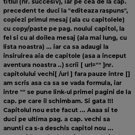
titlul (nr. succesiv), iar pe cea de la cap.
precedent te duci la "editeaza raspuns",
copiezi primul mesaj (ala cu capitolele)
cu copy/paste pe pag. noului capitol, la
fel si cu al doilea mesaj (ala mai lung, cu
lista noastra) ... iar ca sa adaugi la
insiruirea aia de capitole (asa a inceput
aventura noastra ..) scrii [ url="" ]nr.
capitolului vechi[ /url ] fara pauze intre []
am scris asa ca sa se vada formula, iar
intre "" se pune link-ul primei pagini de la
cap. pe care il schimbam. Si gata !!!
Capitolul nou este facut ... Aaaa si te
duci pe ultima pag. a cap. vechi sa
anunti ca s-a deschis capitol nou ...