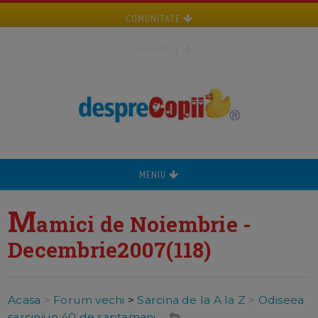
COMUNITATE
COMUNITATE
MENIU
M
amici de Noiembrie -
Decembrie2007(118)
Acasa
>
Forum vechi
>
Sarcina de la A la Z
>
Odiseea
sarcinii in 40 de saptamani ...