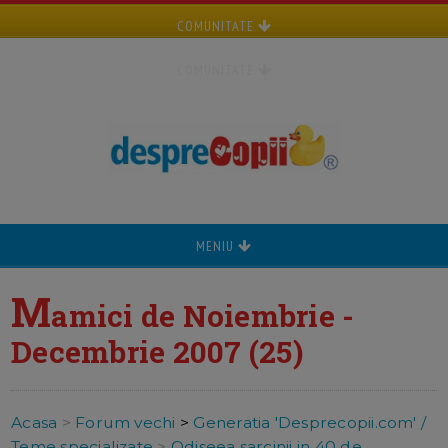
COMUNITATE
COMUNITATE
MENIU
M
amici de Noiembrie -
Decembrie 2007 (25)
Acasa
>
Forum vechi
>
Generatia 'Desprecopii.com' /
Teme specializate
>
Odiseea sarcinii in 40 de