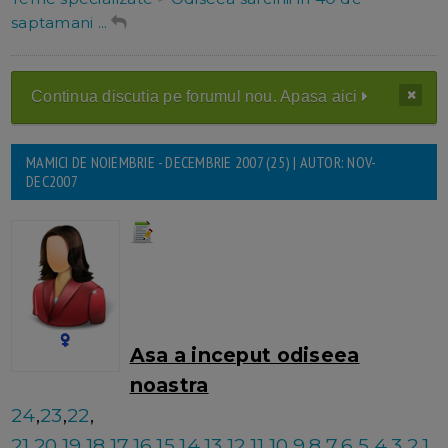
saptamani ...
Continua discutia pe forumul nou. Apasa aici
MAMICI DE NOIEMBRIE - DECEMBRIE 2007 (25) | AUTOR: NOV-
DEC2007
Asa a inceput odiseea
noastra
24
,
23
,
22
,
21
,
20
,
19
,
18
,
17
,
16
,
15
,
14
,
13
,
12
,
11
,
10
,
9
,
8
,
7
,
6
,
5
,
4
,
3
,
2
,
1