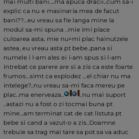
mai multi bani....ma apuca dracii..cum sa-i
explic ca nu e masinaria mea de facut
bani??...eu vreau sa fie langa mine la
modul sa-mi spuna ..mie imi place
culoarea asta, mie nu=mi plac hainutzele
astea, eu vreau asta pt bebe..pana si
numele i l-am ales ei i-am spus si l-am
intrebat ce parere are si a zis ca este foarte
frumos...simt ca explodez ...el chiar nu ma
intelege?..nu vreau sa-mi faca mereu pe
plac..ma enerveaza..
..nu mai suport
..astazi nu a fost o zi tocmai buna pt
mine...am terminat cat de cat listuta pt
bebe si cand a vazut-o a zis..Doamne
trebuie sa trag mai tare sa pot sa va aduc