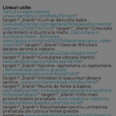
Linkuri utile:
Calculul datei nasterii
,
www.visembryo.com/baby/15.html
"
target="_blank">Cum se dezvolta bebe ,
www.babycenter.com/general/fetaldevelopment/p
regnancy/1290794.html
" target="_blank">Greutate
si centimetri in burtica la mami ,
Dezvoltare in
burtica la mami - filmulete
,
www.layyous.com/root%20folder/pregnancy_video
clips.htm
" target="_blank">Diverse filmulete
despre sarcina si nastere ,
www.materneo.com/calcul/CalcWeight.htm
"
target="_blank">Greutatea viitoarei mamici ,
www.desprecopii.com/info.asp?id=135
"
target="_blank">Sarcina- saptamana cu saptamana
,
Recomandari pentru gravide
,
www.desprecopii.com/info.asp?id=5
"
target="_blank">Intrebari si raspunsuri despre
sarcina ,
www.voornamenboek.nl/index.html
"
target="_blank">Nume de fetite si baietei,
www.babycenter.com.au/pregnancy/antenatalheal
th/testsandcare/
" target="_blank">Informatii
privind testele prenatale,
www.medicina-materno-
fetala.ro/downloaddoc.php?docId=45
"
target="_blank"> Recomandari pentru urmarirea
prenatala de rutina a femeii gravide
sanatoase,
www.womensclinicseattle.com/ultrasoun