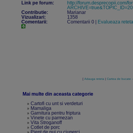
Link pe forum:
http://forum.desprecopii.com/fo
ARCHIVE=true&TOPIC_ID=20
Contributie:
Marianar
Vizualizari:
1358
Comentarii:
Comentarii 0 |
Evalueaza retet
[
Adauga reteta
|
Cartea de bucate -
Mai multe din aceasta categorie
»
Cartofi cu unt si verdeturi
»
Mamaliga
»
Garnitura pentru friptura
»
Vinete cu parmezan
»
Vita Stroganoff
»
Cotlet de porc
»
Piept de pui cu ciuperci