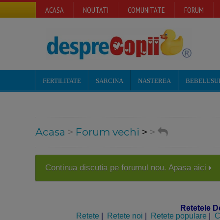
ACASA
NOUTATI
COMUNITATE
FORUM
FERTILITATE
SARCINA
NASTEREA
BEBELUSU
Acasa
>
Forum vechi
>
>
Continua discutia pe forumul nou. Apasa aici
Retetele D
Retete
|
Retete noi
|
Retete populare
|
C