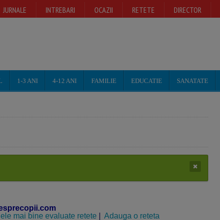
JURNALE
INTREBARI
OCAZII
RETETE
DIRECTOR
L
1-3 ANI
4-12 ANI
FAMILIE
EDUCATIE
SANATATE
esprecopii.com
ele mai bine evaluate retete
|
Adauga o reteta