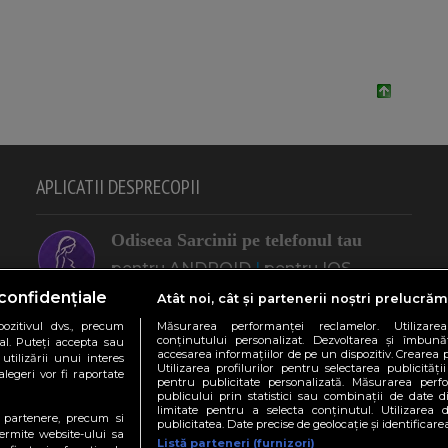
APLICATII DESPRECOPII
Odiseea Sarcinii pe telefonul tau
pentru ANDROID
|
pentru IOS
(Apple)
confidențiale
Atât noi, cât și partenerii noștri prelucrăm
ozitivul dvs., precum
Măsurarea performanței reclamelor. Utilizarea
"Eu, Mamica" pe telefonul tau
conținutului personalizat. Dezvoltarea și îmbunătă
al. Puteți accepta sau
accesarea informațiilor de pe un dispozitiv. Crearea p
utilizării unui interes
pentru ANDROID
|
pentru IOS
Utilizarea profilurilor pentru selectarea publicității
legeri vor fi raportate
pentru publicitate personalizată. Măsurarea perfo
(Apple)
publicului prin statistici sau combinații de date di
limitate pentru a selecta conținutul. Utilizarea 
te partenere, precum si
publicitatea. Date precise de geolocație și identificare
ermite website-ului sa
Calculatoare utile in sarcina
Listă parteneri (furnizori)