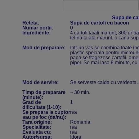
Supa de ca
Reteta:
Supa de cartofi cu bacon
Numar portii:
0
Ingrediente:
4 cartofi taiati marunt, 300 gr b
telina taiata marunt, o cana sup
Mod de preparare:
Intr-un vas se combina toate ing
plastic speciala pentru microun
pana se fragezesc cartofii, ame
piper. Se mai lasa 8 minute, cu 
Mod de servire:
Se serveste calda cu verdeata.
Timp de preparare
~ 30 min.
(minute):
Grad de
1
dificultate (1-10):
Se prepara la cuptor
n/a
sau pe foc (da/nu):
Tara origine:
Romania
Specialitate:
n/a
Evaluata cu:
n/a
Autor/sursa:
Idora