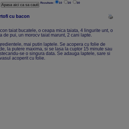
Rezultate:
10
20
30
rtofi cu bacon
acon taiat bucatele, o ceapa mica taiata, 4 lingurite unt, o
a de pui, un morocv taiat marunt, 2 cani lapte.
redientele, mai putin laptele. Se acopera cu folie de
de, la putere maxima, si se lasa la cuptor 15 minute sau
stecandu-se o singura data. Se adauga laptele, sare si
vasul acoperit cu folie.