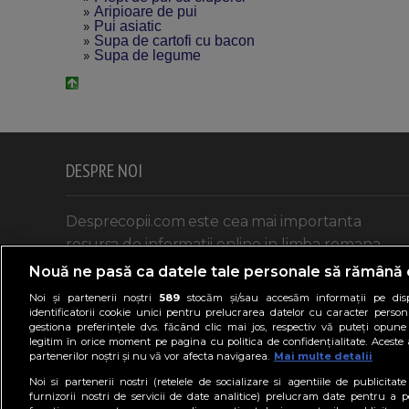
»
Aripioare de pui
»
Pui asiatic
»
Supa de cartofi cu bacon
»
Supa de legume
DESPRE NOI
Desprecopii.com este cea mai importanta
resursa de informatii online in limba romana
adresata parintilor si celor care doresc sa intre
Nouă ne pasă ca datele tale personale să rămână 
in aceasta categorie.
Noi și partenerii noștri
589
stocăm și/sau accesăm informații pe disp
identificatorii cookie unici pentru prelucrarea datelor cu caracter person
Mai multe despre noi aici >>
gestiona preferințele dvs. făcând clic mai jos, respectiv vă puteți opune 
legitim în orice moment pe pagina cu politica de confidențialitate. Aceste a
partenerilor noștri și nu vă vor afecta navigarea.
Mai multe detalii
Noi si partenerii nostri (retelele de socializare si agentiile de publicita
furnizorii nostri de servicii de date analitice) prelucram date pentru a p