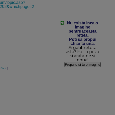
rum/topic.asp?
203&whichpage=2
a
Nu exista inca o
imagine
pentruaceasta
reteta.
Poti sa propui
chiar tu una.
Ai gatit reteta
asta? Fa-i o poza
si arata-ne si
noua!
 Start
]