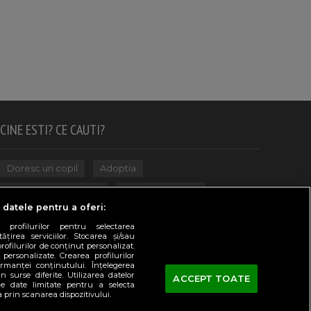
CINE ESTI? CE CAUTI?
Doresc un copil
Adoptia
Probleme cu sarcina
Urmeaza sa nasc
 datele pentru a oferi:
Probleme alaptare
Bebe plange
 profilurilor pentru selectarea
țirea serviciilor. Stocarea și/sau
Bebe febra
Caut bona
Cresa, Gradinta
rofilurilor de conținut personalizat.
 personalizate. Crearea profilurilor
Mergem la scoala
Copil bolnav
rmanței conținutului. Înțelegerea
n surse diferite. Utilizarea datelor
ACCEPT TOATE
Copii cu nevoi speciale
Gemeni, Tripleti
de date limitate pentru a selecta
a prin scanarea dispozitivului.
Legislativ
CONCURSURI