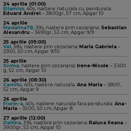
24 aprilie (01:00)
Ellamiss
, 40s, nastere naturala cu peridurala:
Eduard Andrei
– 3800gr, 57 cm, Apgar 10
24 aprilie
Madalina78
, 39s, nastere prin cezariana:
Sebastian
Alexandru
– 3690gr, 53 cm, Apgar 9/9
25 aprilie (09:00)
Val
, 38s, nastere prin cezariana:
Maria Gabriela
–
2950, 50 cm, Apgar 9/10
25 aprilie
Sivma
, nastere prin cezariana:
Irene-Nicole
– 3300
g, 52 cm, Apgar 10
26 aprilie (08:30)
Camitu
, 40s, nastere naturala:
Ana Maria
– 3800,
52 cm, Apgar 9
26 aprilie
Florin-a
, 40s, nastere naturala fara peridurala:
Ana-
Maria
– 3500, 50 cm, Apgar 8
27 aprilie (12:00)
Dallina
, 39s, nastere prin cezariana:
Raluca Ileana
–
3900gr, 53 cm, Apgar 10