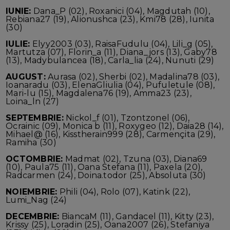
IUNIE:
Dana_P (02), Roxanici (04), Magdutah (10),
Rebiana27 (19), Alionushca (23), Kmi78 (28), Iunita
(30)
IULIE:
Elyy2003 (03), RaisaFudulu (04), Lili_g (05),
Martutza (07), Florin_a (11), Diana_jors (13), Gaby78
(13), Madybulancea (18), Carla_lia (24), Nunuti (29)
AUGUST:
Aurasa (02), Sherbi (02), Madalina78 (03),
Ioanaradu (03), ElenaGliulia (04), Pufuletule (08),
Mari-lu (15), Magdalena76 (19), Amma23 (23),
Loina_ln (27)
SEPTEMBRIE:
Nickol_f (01), Tzontzonel (06),
Ocrainic (09), Monica b (11), Roxygeo (12), Daia28 (14),
Mihael@ (16), Kisstherain999 (28), Carmençita (29),
Ramiha (30)
OCTOMBRIE:
Madmat (02), Tzuna (03), Diana69
(10), Paula75 (11), Oana Stefana (11), Paxela (20),
Radcarmen (24), Doina.todor (25), Absoluta (30)
NOIEMBRIE:
Phili (04), Rolo (07), Katink (22),
Lumi_Nag (24)
DECEMBRIE:
BiancaM (11), Gandacel (11), Kitty (23),
Krissy (25), Loradin (25), Oana2007 (26), Stefaniya