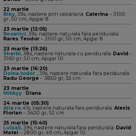
22 martie
Biky
, 39s, nastere prin cezariana:
Caterina
– 3100
gr, 50 cm, Apgar 8
23 martie (12:05)
Roxanici
, 39s, nastere naturala fara peridurala:
Rares Teodor
– 3100 gr, 50 cm, Apgar 8
23 martie (13:26)
Sherbi
, 38s, nastere naturala cu peridurala:
David
–
3160 gr, 50 cm, Apgar 10
23 martie (16:20)
Doina.todor
, 39s, nastere naturala fara peridurala:
Radu George
– 3850 gr, 55 cm
23 martie
Mikkyy
:
Diana
24 martie (05:30)
Alia ro
, 41s, nastere naturala fara peridurala:
Alexis
Florian
– 3400 gr, 52 cm
25 martie (15:40)
LuizaS
, 39s, nastere naturala fara peridurala:
David
Matei
– 2800 gr, 49 cm, Apgar 10