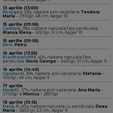
13 aprilie (13:00)
Roxygeo
, 38s, nastere prin cezariana:
Teodora
Maria
– 2910gr, 48 cm, Apgar 10
15 aprilie (09:05)
Gabdyd
, 38s, nastere naturala fara peridurala:
Rianna Elena
– 4150gr, 51 cm, Apgar 10
15 aprilie (09:05)
Rein
:
Petru
16 aprilie (13:55)
Kisstherain999
, 40s, nastere naturala fara
peridurala:
Horia George
– 3450gr, 51 cm, Apgar 9
16 aprilie (14:40)
Gandacel
, 39s, nastere prin cezariana:
Stefania
–
3150gr, 49 cm, Apgar 9
17 aprilie
MadyEr
, 37s, nastere prin cezariana:
Ana Maria
–
2700gr si
Monica
– 2850gr
18 aprilie (19:15)
Dana_P
, 40s, nastere naturala cu peridurala:
Deea
Maria
– 3650 gr, 53 cm, Apgar 9