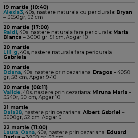
19 martie (10:40)
Alexia3
, 40s, nastere naturala cu peridurala:
Bryan
– 3650gr, 52 cm
20 martie (17:00)
Raldi
, 40s, nastere naturala fara peridurala:
Maria
Bianca
– 3000 gr, 51 cm, Apgar 10
20 martie
Lili_g
, 40s, nastere naturala fara peridurala
Gabriela
20 martie
Ddana
, 40s, nastere prin cezariana:
Dragos
– 4050
gr, 58 cm, Apgar 9-10
20 martie (08:11)
Valide
, 40s, nastere prin cezariana:
Miruna Maria
–
3540r, 50 cm, Apgar 10
21 martie
Daia28
, nastere prin cezariana:
Albert Gsbriel
–
3600gr, 52 cm, Apgar 9
22 martie (11:00)
Laura_Oana
, 40s, nastere prin cezariana:
Eduard
Darius
– 3900 gr, 52 cm