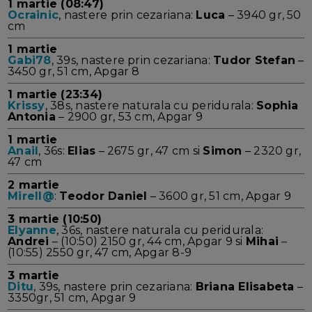
1 martie (08:47)
Ocrainic
, nastere prin cezariana:
Luca
– 3940 gr, 50
cm
1 martie
Gabi78
, 39s, nastere prin cezariana:
Tudor Stefan
–
3450 gr, 51 cm, Apgar 8
1 martie (23:34)
Krissy
, 38s, nastere naturala cu peridurala:
Sophia
Antonia
– 2900 gr, 53 cm, Apgar 9
1 martie
Anail
, 36s:
Elias
– 2675 gr, 47 cm si
Simon
– 2320 gr,
47 cm
2 martie
Mirell@
:
Teodor Daniel
– 3600 gr, 51 cm, Apgar 9
3 martie (10:50)
Elyanne
, 36s, nastere naturala cu peridurala:
Andrei
– (10:50) 2150 gr, 44 cm, Apgar 9 si
Mihai
–
(10:55) 2550 gr, 47 cm, Apgar 8-9
3 martie
Ditu
, 39s, nastere prin cezariana:
Briana Elisabeta
–
3350gr, 51 cm, Apgar 9