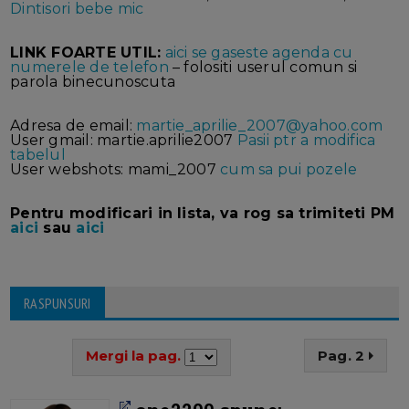
Dintisori bebe mic
LINK FOARTE UTIL:
aici se gaseste agenda cu
numerele de telefon
– folositi userul comun si
parola binecunoscuta
Adresa de email:
martie_aprilie_2007@yahoo.com
User gmail: martie.aprilie2007
Pasii ptr a modifica
tabelul
User webshots: mami_2007
cum sa pui pozele
Pentru modificari in lista, va rog sa trimiteti PM
aici
sau
aici
RASPUNSURI
Mergi la pag.
Pag. 2