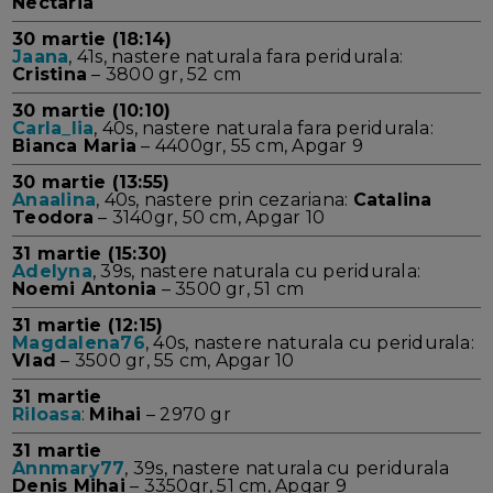
Nectaria
30 martie (18:14)
Jaana
, 41s, nastere naturala fara peridurala:
Cristina
– 3800 gr, 52 cm
30 martie (10:10)
Carla_lia
, 40s, nastere naturala fara peridurala:
Bianca Maria
– 4400gr, 55 cm, Apgar 9
30 martie (13:55)
Anaalina
, 40s, nastere prin cezariana:
Catalina
Teodora
– 3140gr, 50 cm, Apgar 10
31 martie (15:30)
Adelyna
, 39s, nastere naturala cu peridurala:
Noemi Antonia
– 3500 gr, 51 cm
31 martie (12:15)
Magdalena76
, 40s, nastere naturala cu peridurala:
Vlad
– 3500 gr, 55 cm, Apgar 10
31 martie
Riloasa
:
Mihai
– 2970 gr
31 martie
Annmary77
, 39s, nastere naturala cu peridurala
Denis Mihai
– 3350gr, 51 cm, Apgar 9