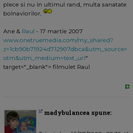
plece si nu in ultimul rand, multa sanatate
bolnaviorilor.
Ane &
Raul
- 17 martie 2007
www.onetruemedia.com/my_shared?
z=1cb90b71924d712907dbca&utm_source=
otm&utm_medium=text_url
"
target="_blank"> filmulet Raul
madybulancea spune: