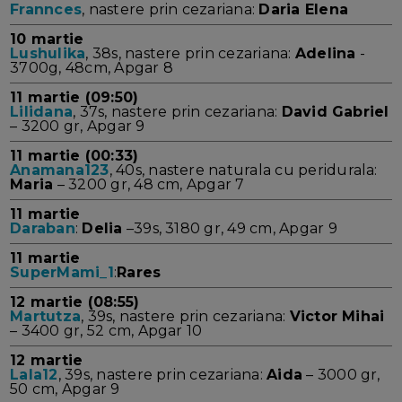
Frannces
, nastere prin cezariana:
Daria Elena
10 martie
Lushulika
, 38s, nastere prin cezariana:
Adelina
-
3700g, 48cm, Apgar 8
11 martie (09:50)
Lilidana
, 37s, nastere prin cezariana:
David Gabriel
– 3200 gr, Apgar 9
11 martie (00:33)
Anamana123
, 40s, nastere naturala cu peridurala:
Maria
– 3200 gr, 48 cm, Apgar 7
11 martie
Daraban
:
Delia
–39s, 3180 gr, 49 cm, Apgar 9
11 martie
SuperMami_1
:
Rares
12 martie (08:55)
Martutza
, 39s, nastere prin cezariana:
Victor Mihai
– 3400 gr, 52 cm, Apgar 10
12 martie
Lala12
, 39s, nastere prin cezariana:
Aida
– 3000 gr,
50 cm, Apgar 9