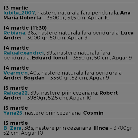
13 martie
Iubita_2007
, nastere naturala fara peridurala:
Ana
Maria Roberta
– 3500gr, 51,5 cm, Apgar 10
14 martie (11:30)
Rebiana
, 36s, nastere naturala fara peridurala:
Luca
Andrei
– 3000 gr, 50 cm, Apgar 9
14 martie
Ralualexandrei
, 39s, nastere naturala fara
peridurala:
Eduard Ionut
– 3550 gr, 50 cm, Apgar 9
14 martie
Vcarmen
, 40s, nastere naturala fara peridurala:
Andrei Bogdan
– 3350 gr, 52 cm, Apgar 9
15 martie
Raluca22
, 39s, nastere prin cezariana:
Robert
Andrei
– 3980gr, 52.5 cm, Apgar 10
15 martie
Yana25
, nastere prin cezariana:
Cosmin
15 martie
B_Zara
, 38s, nastere prin cezariana:
Ilinca
– 3700gr,
52 cm, Apgar 10