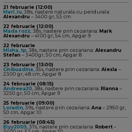
21 februarie (12:00)
Mari_lu
, 38s, nastere naturala cu peridurala:
Alexandru
– 3400 gr, 53 cm
22 februarie (12:00)
Mada rozz
, 38s, nastere prin cezariana:
Mark
Alexandru
– 4100 gr, 54 cm, Apgar 9
22 februarie
Misha_tp
, 38s, nastere prin cezariana:
Alexandru
Stefan
– 3400gr, 50 cm, Apgar 8
23 februarie (13:00)
Ghibuadina
, 35s, nastere prin cezariana:
Alexia
–
2300 gr, 48 cm, Apgar 8
24 februarie (08:15)
Andreea20
, 38s, nastere prin cezariana:
Rianna
–
3250 gr, 50 cm, Apgar 9
25 februarie (09:00)
Loradin
, 39s, nastere prin cezariana:
Ana
– 2950 gr,
50 cm, Apgar 10
26 februarie (08:45)
Elyy2003
, 37s, nastere prin cezariana:
Robert
–
3400 gr, 52 cm, Apgar 10