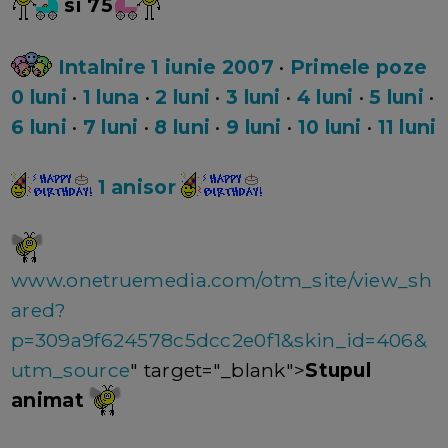
si 75
Intalnire 1 iunie 2007
•
Primele poze
0 luni
•
1 luna
•
2 luni
•
3 luni
•
4 luni
•
5 luni
•
6 luni
•
7 luni
•
8 luni
•
9 luni
•
10 luni
•
11 luni
1 anisor
www.onetruemedia.com/otm_site/view_sh
ared?
p=309a9f624578c5dcc2e0f1&skin_id=406&
utm_source
" target="_blank">
Stupul
animat