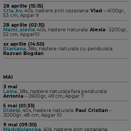
28 aprilie (15:15)
Cria_bv
, 40s, nastere prin cezariana:
Vlad
– 4100gr,
53 cm, Apgar 9
28 aprilie (02:15)
Mami_alexia
: 40s, nastere naturala:
Alexia
- 3200gr,
52 cm, Apgar10
xx aprilie (14:50)
Dianiana
, 38s, nastere naturala cu peridurala:
Razvan Bogdan
MAI
3 mai
Laina
, 38s, nastere naturala fara peridurala:
Antonia
– 2600gr, 49 cm, Apgar 7
5 mai (01:33)
Dideip
, 40s, nastere naturala:
Paul Cristian
–
3000gr, 48 cm, Apgar 10
9 mai (09:30)
Madybulancea
, 40s, nastere prin cezariana: