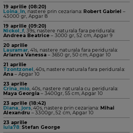
19 aprilie (08:20)
Loina_ln
, nastere prin cezariana:
Robert Gabriel
–
43000 gr, Apgar 8
19 aprilie (09:20)
Nickol_f
, 39s, nastere naturala fara peridurala:
Andreea Beatrice
– 3000 gr, 52 cm, Apgar 9
20 aprilie
Lauramar
, 41s, nastere naturala fara peridurala:
Arianna Vanessa
– 3650 gr, 50 cm, Apgar 10
21 aprilie
Tzontzonel
, 40s, nastere naturala fara peridurala:
Ana
– Apgar 10
23 aprilie
Crina_mio
, 40s, nastere naturala cu peridurala:
Maya Georgia
– 3400gr, 55 cm, Apgar 10
23 aprilie (18:42)
Diana_jors
, 40s, nastere prin cezariana:
Mihai
Alexandru
– 3300gr, 52 cm, Apgar 10
23 aprilie
iula78
:
Stefan George