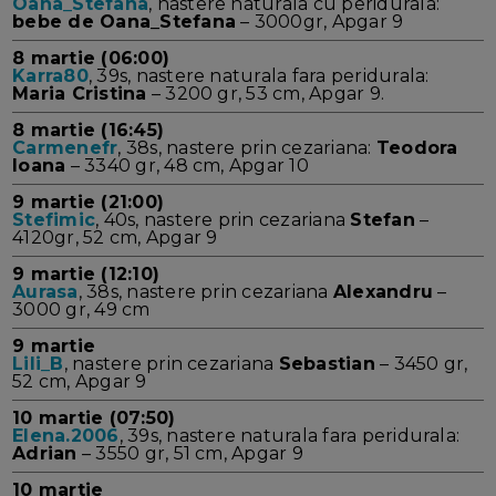
Oana_Stefana
, nastere naturala cu peridurala:
bebe de Oana_Stefana
– 3000gr, Apgar 9
8 martie (06:00)
Karra80
, 39s, nastere naturala fara peridurala:
Maria Cristina
– 3200 gr, 53 cm, Apgar 9.
8 martie (16:45)
Carmenefr
, 38s, nastere prin cezariana:
Teodora
Ioana
– 3340 gr, 48 cm, Apgar 10
9 martie (21:00)
Stefimic
, 40s, nastere prin cezariana
Stefan
–
4120gr, 52 cm, Apgar 9
9 martie (12:10)
Aurasa
, 38s, nastere prin cezariana
Alexandru
–
3000 gr, 49 cm
9 martie
Lili_B
, nastere prin cezariana
Sebastian
– 3450 gr,
52 cm, Apgar 9
10 martie (07:50)
Elena.2006
, 39s, nastere naturala fara peridurala:
Adrian
– 3550 gr, 51 cm, Apgar 9
10 martie