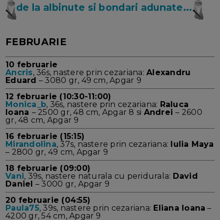
de la albinute si bondari adunate...
FEBRUARIE
10 februarie
Ancris
, 36s, nastere prin cezariana:
Alexandru
Eduard
– 3080 gr, 49 cm, Apgar 9
12 februarie (10:30-11:00)
Monica_b
, 36s, nastere prin cezariana:
Raluca
Ioana
– 2500 gr, 48 cm, Apgar 8 si
Andrei
– 2600
gr, 48 cm, Apgar 9
16 februarie (15:15)
Mirandolina
, 37s, nastere prin cezariana:
Iulia Maya
– 2800 gr, 49 cm, Apgar 9
18 februarie (09:00)
Vani
, 39s, nastere naturala cu peridurala:
David
Daniel
– 3000 gr, Apgar 9
20 februarie (04:55)
Paula75
, 39s, nastere prin cezariana:
Eliana Ioana
–
4200 gr, 54 cm, Apgar 9