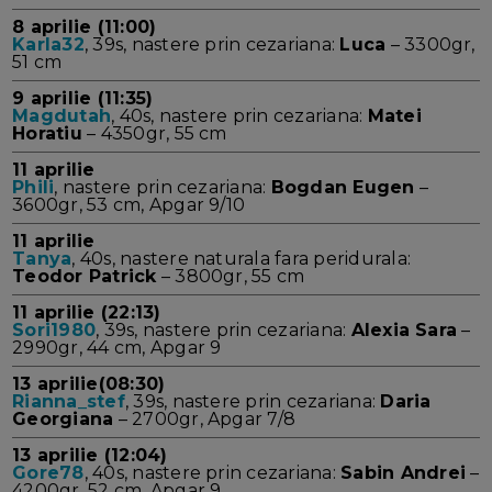
8 aprilie (11:00)
Karla32
, 39s, nastere prin cezariana:
Luca
– 3300gr,
51 cm
9 aprilie (11:35)
Magdutah
, 40s, nastere prin cezariana:
Matei
Horatiu
– 4350gr, 55 cm
11 aprilie
Phili
, nastere prin cezariana:
Bogdan Eugen
–
3600gr, 53 cm, Apgar 9/10
11 aprilie
Tanya
, 40s, nastere naturala fara peridurala:
Teodor Patrick
– 3800gr, 55 cm
11 aprilie (22:13)
Sori1980
, 39s, nastere prin cezariana:
Alexia Sara
–
2990gr, 44 cm, Apgar 9
13 aprilie(08:30)
Rianna_stef
, 39s, nastere prin cezariana:
Daria
Georgiana
– 2700gr, Apgar 7/8
13 aprilie (12:04)
Gore78
, 40s, nastere prin cezariana:
Sabin Andrei
–
4200gr, 52 cm, Apgar 9