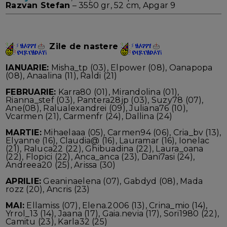
Razvan Stefan
– 3550 gr, 52 cm, Apgar 9
Zile de nastere
IANUARIE:
Misha_tp (03), Elpower (08), Oanapopa
(08), Anaalina (11), Raldi (21)
FEBRUARIE:
Karra80 (01), Mirandolina (01),
Rianna_stef (03), Pantera28jp (03), Suzy78 (07),
Ane(08), Ralualexandrei (09), Juliana76 (10),
Vcarmen (21), Carmenfr (24), Dallina (24)
MARTIE:
Mihaelaaa (05), Carmen94 (06), Cria_bv (13),
Elyanne (16), Claudia@ (16), Lauramar (16), Ionelac
(21), Raluca22 (22), Ghibuadina (22), Laura_oana
(22), Flopici (22), Anca_anca (23), Dani7asi (24),
Andreea20 (25), Arissa (30)
APRILIE:
Geaninaelena (07), Gabdyd (08), Mada
rozz (20), Ancris (23)
MAI:
Ellamiss (07), Elena.2006 (13), Crina_mio (14),
Yrrol_13 (14), Jaana (17), Gaia.nevia (17), Sori1980 (22),
Camitu (23), Karla32 (25)