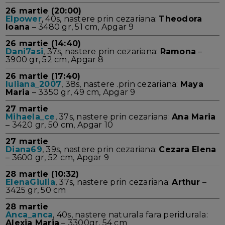
26 martie (20:00)
Elpower
, 40s, nastere prin cezariana:
Theodora
Ioana
– 3480 gr, 51 cm, Apgar 9
26 martie (14:40)
Dani7asi
, 37s, nastere prin cezariana:
Ramona
–
3900 gr, 52 cm, Apgar 8
26 martie (17:40)
Iuliana_2007
, 38s, nastere .prin cezariana:
Maya
Maria
– 3350 gr, 49 cm, Apgar 9
27 martie
Mihaela_ce
, 37s, nastere prin cezariana:
Ana Maria
– 3420 gr, 50 cm, Apgar 10
27 martie
Diana69
, 39s, nastere prin cezariana:
Cezara Elena
– 3600 gr, 52 cm, Apgar 9
28 martie (10:32)
ElenaGiulia
, 37s, nastere prin cezariana:
Arthur
–
3425 gr, 50 cm
28 martie
Anca_anca
, 40s, nastere naturala fara peridurala:
Alexia Maria
– 3300gr, 54 cm