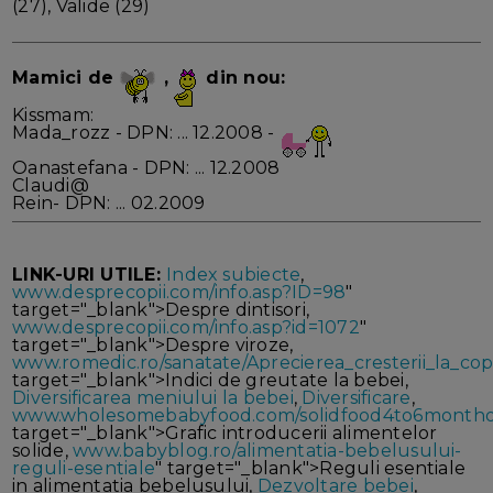
(27), Valide (29)
Mamici de
,
din nou:
Kissmam:
Mada_rozz - DPN: ... 12.2008 -
Oanastefana - DPN: ... 12.2008
Claudi@
Rein- DPN: ... 02.2009
LINK-URI UTILE:
Index subiecte
,
www.desprecopii.com/info.asp?ID=98
"
target="_blank">Despre dintisori,
www.desprecopii.com/info.asp?id=1072
"
target="_blank">Despre viroze,
www.romedic.ro/sanatate/Aprecierea_cresterii_la_cop
target="_blank">Indici de greutate la bebei,
Diversificarea meniului la bebei
,
Diversificare
,
www.wholesomebabyfood.com/solidfood4to6month
target="_blank">Grafic introducerii alimentelor
solide,
www.babyblog.ro/alimentatia-bebelusului-
reguli-esentiale
" target="_blank">Reguli esentiale
in alimentatia bebelusului,
Dezvoltare bebei
,