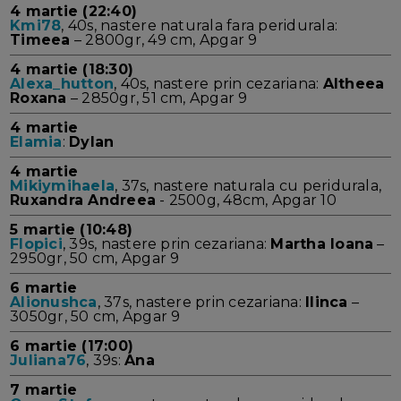
4 martie (22:40)
Kmi78
, 40s, nastere naturala fara peridurala:
Timeea
– 2800gr, 49 cm, Apgar 9
4 martie (18:30)
Alexa_hutton
, 40s, nastere prin cezariana:
Altheea
Roxana
– 2850gr, 51 cm, Apgar 9
4 martie
Elamia
:
Dylan
4 martie
Mikiymihaela
, 37s, nastere naturala cu peridurala,
Ruxandra Andreea
- 2500g, 48cm, Apgar 10
5 martie (10:48)
Flopici
, 39s, nastere prin cezariana:
Martha Ioana
–
2950gr, 50 cm, Apgar 9
6 martie
Alionushca
, 37s, nastere prin cezariana:
Ilinca
–
3050gr, 50 cm, Apgar 9
6 martie (17:00)
Juliana76
, 39s:
Ana
7 martie