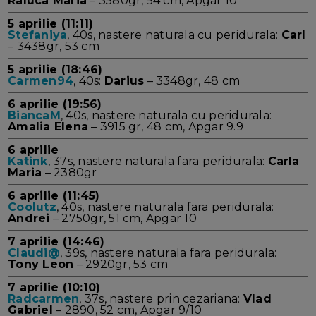
Raluca Maria
– 3580gr, 54 cm, Apgar 10
5 aprilie (11:11)
Stefaniya
, 40s, nastere naturala cu peridurala:
Carl
– 3438gr, 53 cm
5 aprilie (18:46)
Carmen94
, 40s:
Darius
– 3348gr, 48 cm
6 aprilie (19:56)
BiancaM
, 40s, nastere naturala cu peridurala:
Amalia Elena
– 3915 gr, 48 cm, Apgar 9.9
6 aprilie
Katink
, 37s, nastere naturala fara peridurala:
Carla
Maria
– 2380gr
6 aprilie (11:45)
Coolutz
, 40s, nastere naturala fara peridurala:
Andrei
– 2750gr, 51 cm, Apgar 10
7 aprilie (14:46)
Claudi@
, 39s, nastere naturala fara peridurala:
Tony Leon
– 2920gr, 53 cm
7 aprilie (10:10)
Radcarmen
, 37s, nastere prin cezariana:
Vlad
Gabriel
– 2890, 52 cm, Apgar 9/10