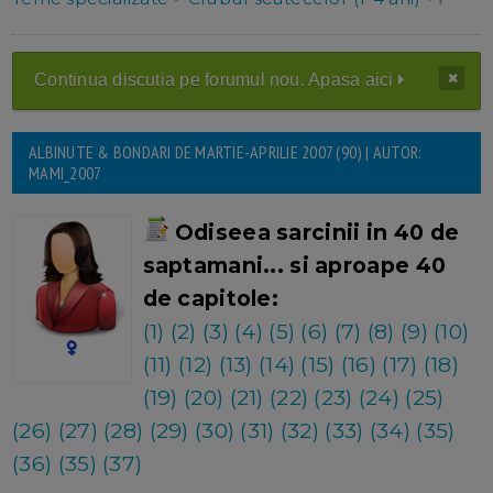
Continua discutia pe forumul nou. Apasa aici
ALBINUTE & BONDARI DE MARTIE-APRILIE 2007 (90) | AUTOR:
MAMI_2007
Odiseea sarcinii in 40 de
saptamani... si aproape 40
de capitole:
(1)
(2)
(3)
(4)
(5)
(6)
(7)
(8)
(9)
(10)
(11)
(12)
(13)
(14)
(15)
(16)
(17)
(18)
(19)
(20)
(21)
(22)
(23)
(24)
(25)
(26)
(27)
(28)
(29)
(30)
(31)
(32)
(33)
(34)
(35)
(36)
(35)
(37)