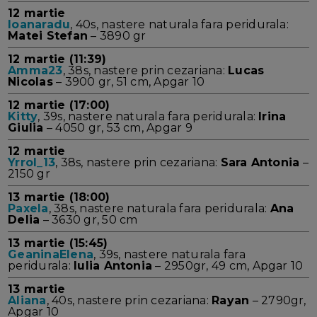
12 martie
Ioanaradu
, 40s, nastere naturala fara peridurala:
Matei Stefan
– 3890 gr
12 martie (11:39)
Amma23
, 38s, nastere prin cezariana:
Lucas
Nicolas
– 3900 gr, 51 cm, Apgar 10
12 martie (17:00)
Kitty
, 39s, nastere naturala fara peridurala:
Irina
Giulia
– 4050 gr, 53 cm, Apgar 9
12 martie
Yrrol_13
, 38s, nastere prin cezariana:
Sara Antonia
–
2150 gr
13 martie (18:00)
Paxela
, 38s, nastere naturala fara peridurala:
Ana
Delia
– 3630 gr, 50 cm
13 martie (15:45)
GeaninaElena
, 39s, nastere naturala fara
peridurala:
Iulia Antonia
– 2950gr, 49 cm, Apgar 10
13 martie
Aliana
, 40s, nastere prin cezariana:
Rayan
– 2790gr,
Apgar 10