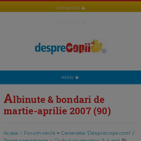
COMUNITATE
COMUNITATE
MENIU
A
lbinute & bondari de
martie-aprilie 2007 (90)
Acasa
>
Forum vechi
>
Generatia 'Desprecopii.com' /
Teme specializate
>
Clubul scutecelor (1-4 ani)