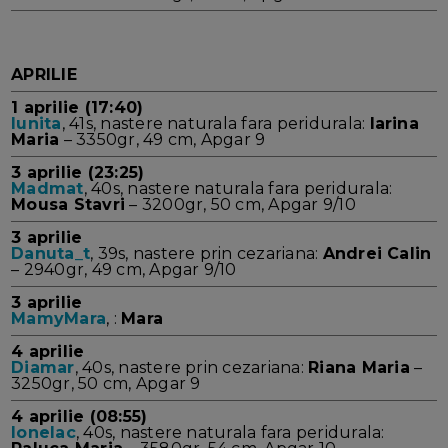
APRILIE
1 aprilie (17:40)
Iunita
, 41s, nastere naturala fara peridurala:
Iarina
Maria
– 3350gr, 49 cm, Apgar 9
3 aprilie (23:25)
Madmat
, 40s, nastere naturala fara peridurala:
Mousa Stavri
– 3200gr, 50 cm, Apgar 9/10
3 aprilie
Danuta_t
, 39s, nastere prin cezariana:
Andrei Calin
– 2940gr, 49 cm, Apgar 9/10
3 aprilie
MamyMara
, :
Mara
4 aprilie
Diamar
, 40s, nastere prin cezariana:
Riana Maria
–
3250gr, 50 cm, Apgar 9
4 aprilie (08:55)
Ionelac
, 40s, nastere naturala fara peridurala: