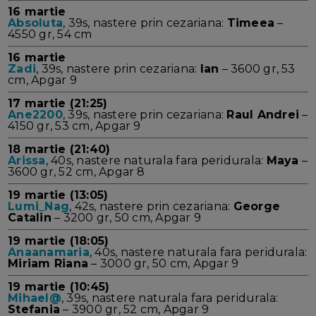
16 martie
Absoluta
, 39s, nastere prin cezariana:
Timeea
–
4550 gr, 54 cm
16 martie
Zadi
, 39s, nastere prin cezariana:
Ian
– 3600 gr, 53
cm, Apgar 9
17 martie (21:25)
Ane2200
, 39s, nastere prin cezariana:
Raul Andrei
–
4150 gr, 53 cm, Apgar 9
18 martie (21:40)
Arissa
, 40s, nastere naturala fara peridurala:
Maya
–
3600 gr, 52 cm, Apgar 8
19 martie (13:05)
Lumi_Nag
, 42s, nastere prin cezariana:
George
Catalin
– 3200 gr, 50 cm, Apgar 9
19 martie (18:05)
Anaanamaria
, 40s, nastere naturala fara peridurala:
Miriam Riana
– 3000 gr, 50 cm, Apgar 9
19 martie (10:45)
Mihael@
, 39s, nastere naturala fara peridurala:
Stefania
– 3900 gr, 52 cm, Apgar 9