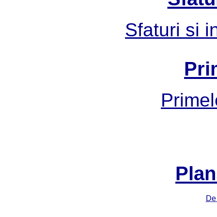
Sfaturi si 
Pri
Primel
Plan
De