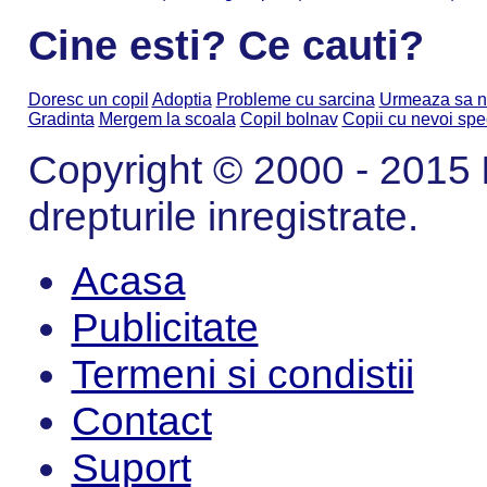
Cine esti? Ce cauti?
Doresc un copil
Adoptia
Probleme cu sarcina
Urmeaza sa n
Gradinta
Mergem la scoala
Copil bolnav
Copii cu nevoi spe
Copyright © 2000 - 2015
drepturile inregistrate.
Acasa
Publicitate
Termeni si condistii
Contact
Suport