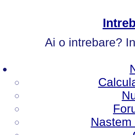
Intre
Ai o intrebare? I
Calcul
Nu
Foru
Nastem N