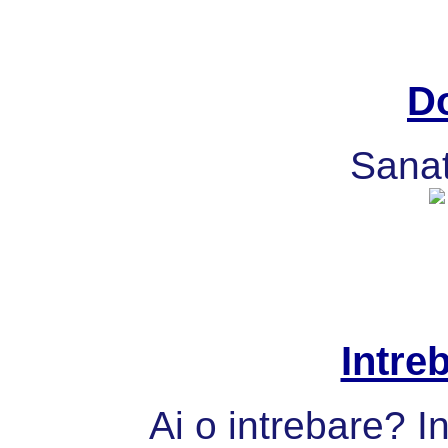
Do
Sanat
Intre
Ai o intrebare? I