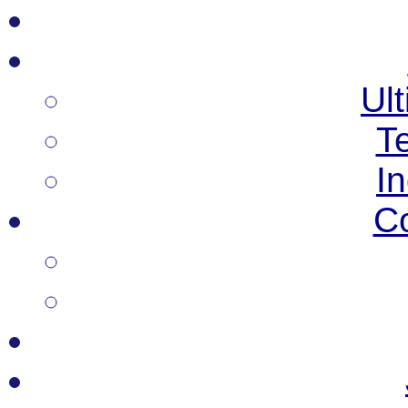
Ult
T
I
C