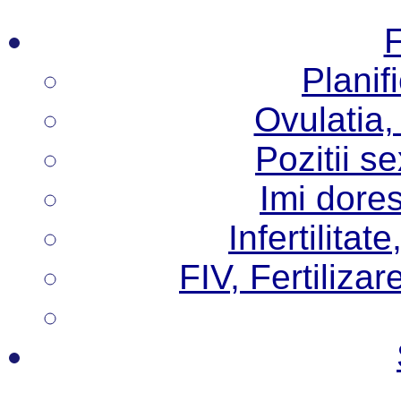
F
Planif
Ovulatia,
Pozitii s
Imi dore
Infertilita
FIV, Fertilizare