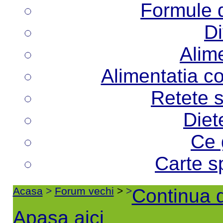
Formule d
Di
Alime
Alimentatia co
Retete s
Diet
Ce 
Carte s
Acasa
>
Forum vechi
>
>
Continua d
Apasa aici