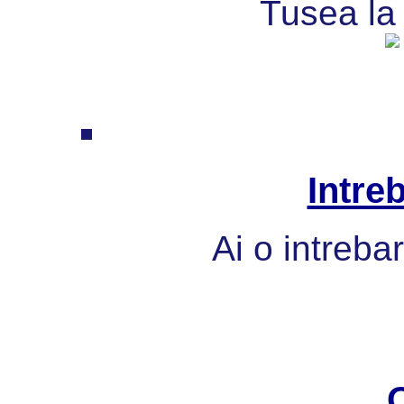
Tusea la 
Intre
Ai o intreba