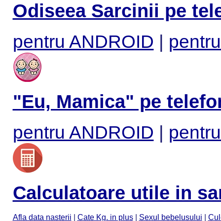
Odiseea Sarcinii pe tel
pentru ANDROID
|
pentru
"Eu, Mamica" pe telefo
pentru ANDROID
|
pentru
Calculatoare utile in sa
Afla data nasterii
|
Cate Kg. in plus
|
Sexul bebelusului
|
Cul