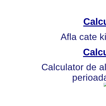
Calcu
Afla cate k
Calcu
Calculator de al
perioada 