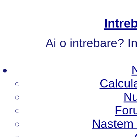
Intre
Ai o intrebare? I
Calcul
Nu
Foru
Nastem N