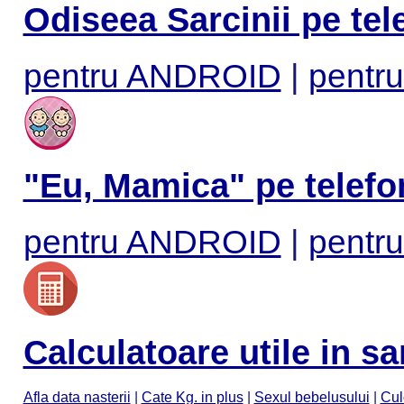
Odiseea Sarcinii pe tel
pentru ANDROID
|
pentru
"Eu, Mamica" pe telefo
pentru ANDROID
|
pentru
Calculatoare utile in sa
Afla data nasterii
|
Cate Kg. in plus
|
Sexul bebelusului
|
Cul