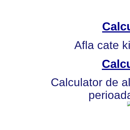
Calcu
Afla cate k
Calcu
Calculator de al
perioada 