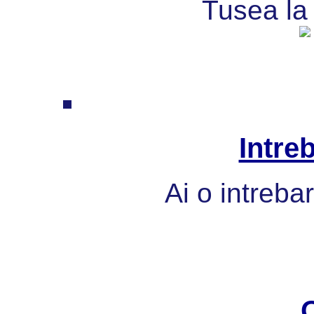
Tusea la 
Intre
Ai o intreba