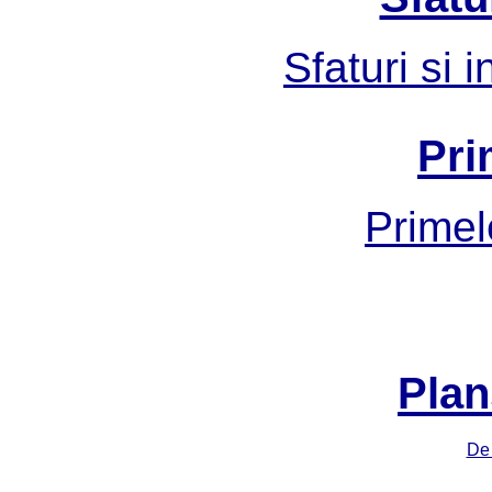
Sfaturi si 
Pri
Primel
Plan
De