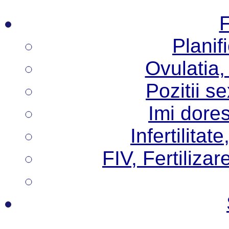
F
Planif
Ovulatia,
Pozitii s
Imi dore
Infertilita
FIV, Fertilizare