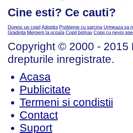
Cine esti? Ce cauti?
Doresc un copil
Adoptia
Probleme cu sarcina
Urmeaza sa n
Gradinta
Mergem la scoala
Copil bolnav
Copii cu nevoi spe
Copyright © 2000 - 2015
drepturile inregistrate.
Acasa
Publicitate
Termeni si condistii
Contact
Suport