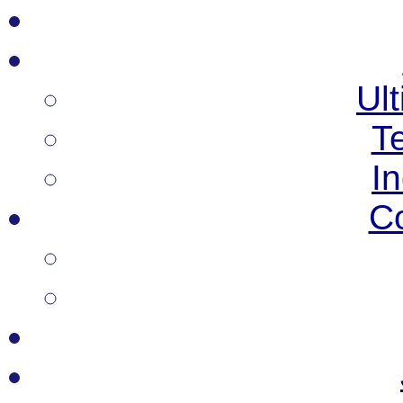
Ult
T
I
C