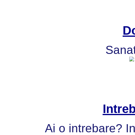
Do
Sanat
Intre
Ai o intrebare? I