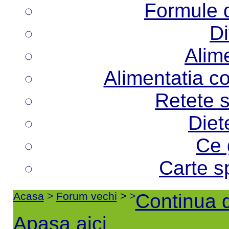
Formule d
Di
Alime
Alimentatia co
Retete s
Diet
Ce 
Carte s
Acasa
>
Forum vechi
>
>
Continua d
Apasa aici