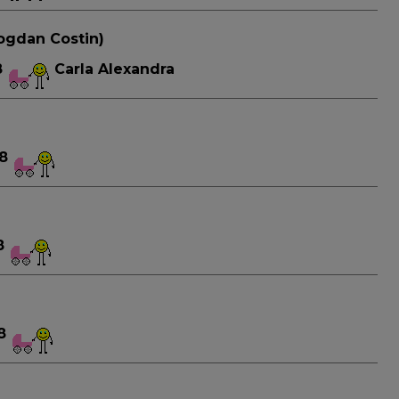
ogdan Costin)
8
Carla Alexandra
08
08
08