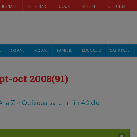
JURNALE
INTREBARI
OCAZII
RETETE
DIRECTOR
L
1-3 ANI
4-12 ANI
FAMILIE
EDUCATIE
SANATATE
t-oct 2008(91)
A la Z
>
Odiseea sarcinii in 40 de