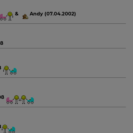
&
Andy (07.04.2002)
08
8
008
8