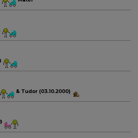
8
8
&
Tudor (03.10.2000)
08