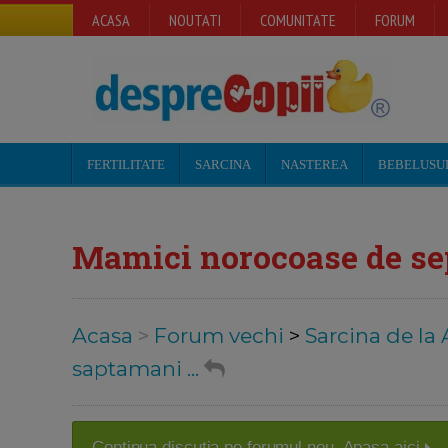
ACASA
NOUTATI
COMUNITATE
FORUM
FERTILITATE
SARCINA
NASTEREA
BEBELUSU
Mamici norocoase de sep
Acasa
>
Forum vechi
>
Sarcina de la 
saptamani ...
Continua discutia pe forumul nou. Apasa aici