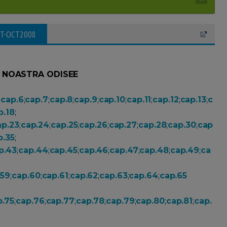
PT-OCT2008
 NOASTRA ODISEE
;
cap.6
;
cap.7
;
cap.8
;
cap.9
;
cap.10
;
cap.11
;
cap.12
;
cap.13
;
c
p.18
;
ap.23
;
cap.24
;
cap.25
;
cap.26
;
cap.27
;
cap.28
;
cap.30
;
cap
p.35
;
p.43
;
cap.44
;
cap.45
;
cap.46
;
cap.47
;
cap.48
;
cap.49
;
ca
.59
;
cap.60
;
cap.61
;
cap.62
;
cap.63
;
cap.64
;
cap.65
p.75
;
cap.76
;
cap.77
;
cap.78
;
cap.79
;
cap.80
;
cap.81
;
cap.