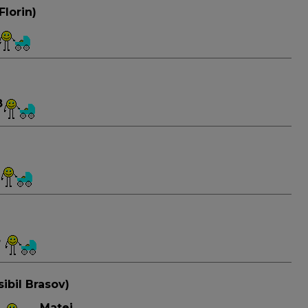
Florin)
8
8
sibil Brasov)
8
Matei