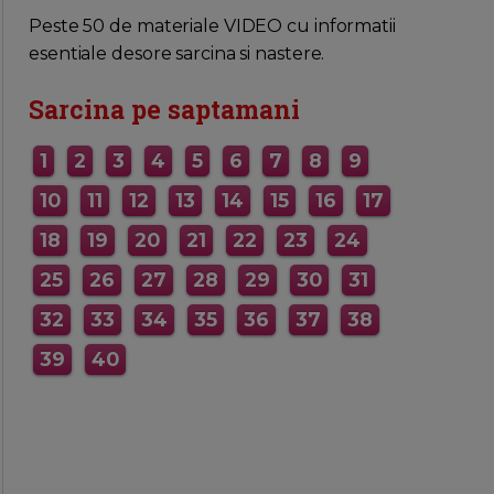
MAI MULTE INFORMATII AICI
Peste 50 de materiale VIDEO cu informatii
esentiale desore sarcina si nastere.
Sarcina pe saptamani
1
2
3
4
5
6
7
8
9
10
11
12
13
14
15
16
17
18
19
20
21
22
23
24
25
26
27
28
29
30
31
32
33
34
35
36
37
38
39
40