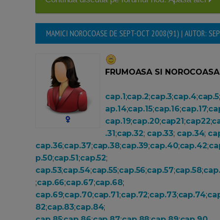
MAMICI NOROCOASE DE SEPT-OCT 2008(91) | AUTOR: SE
FRUMOASA SI NOROCOASA
cap.1
;
cap.2
;
cap.3
;
cap.4
;
cap.5
ap.14
;
cap.15
;
cap.16
;
cap.17
;
ca
cap.19
;
cap.20
;
cap21
;
cap22
;
c
.31
;
cap.32
;
cap.33
;
cap.34
;
ca
cap.36
;
cap.37
;
cap.38
;
cap.39
;
cap.40
;
cap.42
;
ca
p.50
;
cap.51
;
cap.52
;
cap.53
;
cap.54
;
cap.55
;
cap.56
;
cap.57
;
cap.58
;
cap
;
cap.66
;
cap.67
;
cap.68
;
cap.69
;
cap.70
;
cap.71
;
cap.72
;
cap.73
;
cap.74
;
ca
82
;
cap.83
;
cap.84
;
cap.85
;
cap.86
;
cap.87
;
cap.88
;
cap.89
;
cap.90