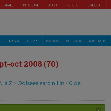
JURNALE
INTREBARI
OCAZII
RETETE
DIRECTOR
L
1-3 ANI
4-12 ANI
FAMILIE
EDUCATIE
SANATATE
t-oct 2008 (70)
A la Z
>
Odiseea sarcinii in 40 de