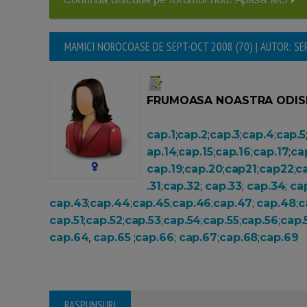
MAMICI NOROCOASE DE SEPT-OCT 2008 (70) | AUTOR: S
FRUMOASA NOASTRA ODIS
cap.1
;
cap.2
;
cap.3
;
cap.4
;
cap.5
ap.14
;
cap.15
;
cap.16
;
cap.17
;
ca
cap.19
;
cap.20
;
cap21
;
cap22
;
c
.31
;
cap.32
;
cap.33
;
cap.34
;
ca
cap.43
;
cap.44
;
cap.45
;
cap.46
;
cap.47
;
cap.48
;
c
cap.51
;
cap.52
;
cap.53
;
cap.54
;
cap.55
;
cap.56
;
cap.
cap.64
,
cap.65
;
cap.66
;
cap.67
;
cap.68
;
cap.69
RASPUNSURI