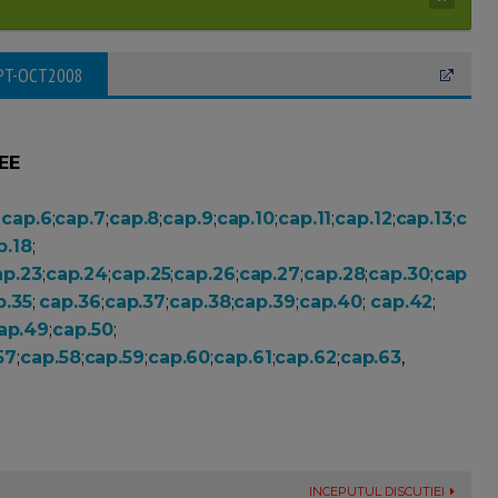
EPT-OCT2008
EE
;
cap.6
;
cap.7
;
cap.8
;
cap.9
;
cap.10
;
cap.11
;
cap.12
;
cap.13
;
c
p.18
;
ap.23
;
cap.24
;
cap.25
;
cap.26
;
cap.27
;
cap.28
;
cap.30
;
cap
p.35
;
cap.36
;
cap.37
;
cap.38
;
cap.39
;
cap.40
;
cap.42
;
ap.49
;
cap.50
;
57
;
cap.58
;
cap.59
;
cap.60
;
cap.61
;
cap.62
;
cap.63
,
INCEPUTUL DISCUTIEI