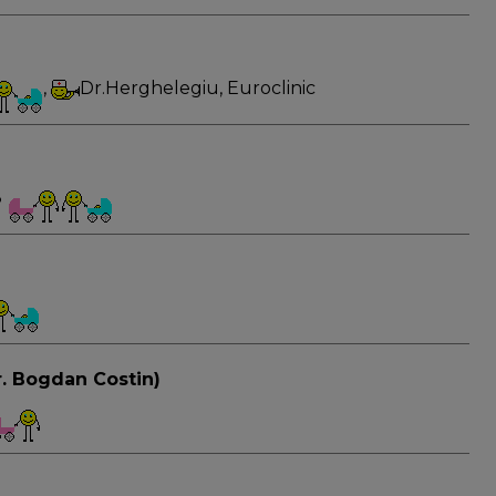
,
Dr.Herghelegiu, Euroclinic
8
r. Bogdan Costin)