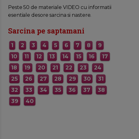
MAI MULTE INFORMATII AICI
Peste 50 de materiale VIDEO cu informatii
esentiale desore sarcina si nastere.
Sarcina pe saptamani
1
2
3
4
5
6
7
8
9
10
11
12
13
14
15
16
17
18
19
20
21
22
23
24
25
26
27
28
29
30
31
32
33
34
35
36
37
38
39
40