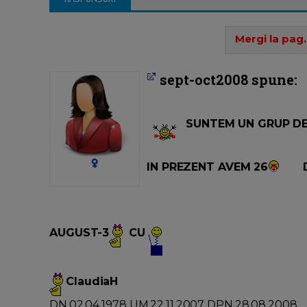
Mergi la pag.
sept-oct2008 spune:
SUNTEM UN GRUP D
IN PREZENT AVEM 26
AUGUST-3
CU
ClaudiaH
DN.02.04.1978 UM.22.11.2007 DPN.28.08.2008