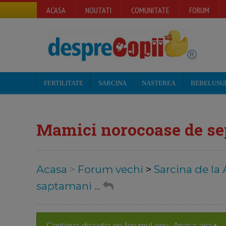
ACASA
NOUTATI
COMUNITATE
FORUM
FERTILITATE
SARCINA
NASTEREA
BEBELUSU
Mamici norocoase de sep
Acasa
>
Forum vechi
>
Sarcina de la 
saptamani ...
Continua discutia pe forumul nou. Apasa aici