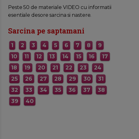
MAI MULTE INFORMATII AICI
Peste 50 de materiale VIDEO cu informatii
esentiale desore sarcina si nastere.
Sarcina pe saptamani
1
2
3
4
5
6
7
8
9
10
11
12
13
14
15
16
17
18
19
20
21
22
23
24
25
26
27
28
29
30
31
32
33
34
35
36
37
38
39
40