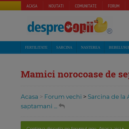
ACASA
NOUTATI
COMUNITATE
FORUM
FERTILITATE
SARCINA
NASTEREA
BEBELUSU
Mamici norocoase de sep
Acasa
>
Forum vechi
>
Sarcina de la 
saptamani ...
Continua discutia pe forumul nou. Apasa aici