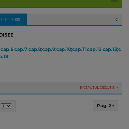
PT-OCT2008
DISEE
;
cap.6
;
cap.7
;
cap.8
;
cap.9
;
cap.10
;
cap.11
;
cap.12
;
cap.13
;
c
p.18
;
INCEPUTUL DISCUTIEI
Pag. 2