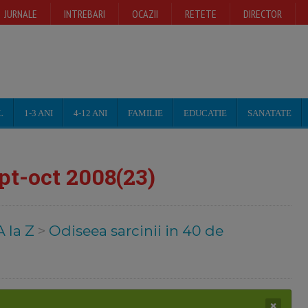
JURNALE
INTREBARI
OCAZII
RETETE
DIRECTOR
L
1-3 ANI
4-12 ANI
FAMILIE
EDUCATIE
SANATATE
t-oct 2008(23)
A la Z
>
Odiseea sarcinii in 40 de