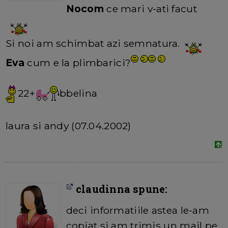
Nocom
ce mari v-ati facut
Si noi am schimbat azi semnatura.
Eva
cum e la plimbarici?
22+
bbelina
laura si andy (07.04.2002)
claudinna spune:
deci informatiile astea le-am
copiat si am trimis un mail pe