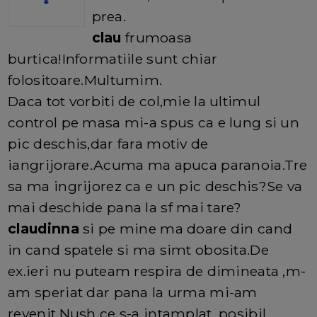
prea.
clau
frumoasa
burtica!Informatiile sunt chiar
folositoare.Multumim.
Daca tot vorbiti de col,mie la ultimul
control pe masa mi-a spus ca e lung si un
pic deschis,dar fara motiv de
iangrijorare.Acuma ma apuca paranoia.Tre
sa ma ingrijorez ca e un pic deschis?Se va
mai deschide pana la sf mai tare?
claudinna
si pe mine ma doare din cand
in cand spatele si ma simt obosita.De
ex.ieri nu puteam respira de dimineata ,m-
am speriat dar pana la urma mi-am
revenit.Nush ce s-a intamplat ,posibil