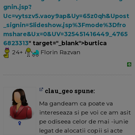
gnin.jsp?
Uc=vytszv5.vaoy9ap&Uy=65z0qh&Upost
_signin=Slideshow.jsp%3Fmode%3Dfro
mshare&Ux=0&UV=325451416449_4765
6823313
" target="_blank">burtica
24+
Florin Razvan
clau_geo spune:
Ma gandeam ca poate va
intereseaza si pe voi ce am asit
pe odiseea celor de mai -iunie
legat de alocatii copii si acte