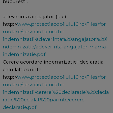
bucuresti.
adeverinta angajatori(cic):
http://
www.protectiacopilului6.ro/Files/for
mulare/serviciul-alocatii-
indemnizatii/adeverinta%20angajator%20i
ndemnizatie/adeverinta-angajator-mama-
indemnizatie.pdf
Cerere acordare indemnizatie+declaratia
celuilalt parinte:
http://
www.protectiacopilului6.ro/Files/for
mulare/serviciul-alocatii-
indemnizatii/cerere%20declaratie%20decla
ratie%20celalat%20parinte/cerere-
declaratie.pdf