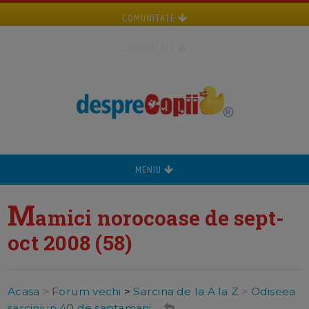
COMUNITATE
COMUNITATE
MENIU
M
amici norocoase de sept-
oct 2008 (58)
Acasa
>
Forum vechi
>
Sarcina de la A la Z
>
Odiseea
sarcinii in 40 de saptamani ...