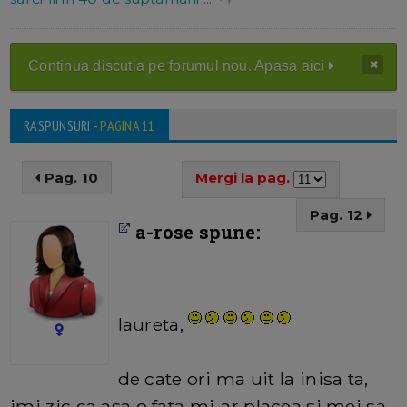
Continua discutia pe forumul nou. Apasa aici
RASPUNSURI -
PAGINA 11
Pag. 10
Mergi la pag.
Pag. 12
a-rose spune:
laureta,
de cate ori ma uit la inisa ta,
imi zic ca asa o fata mi-ar placea si mei sa