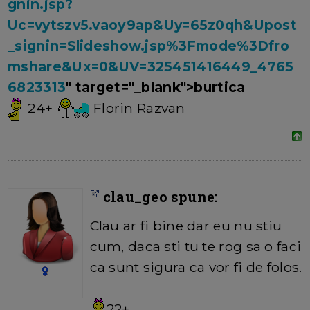
gnin.jsp?
Uc=vytszv5.vaoy9ap&Uy=65z0qh&Upost
_signin=Slideshow.jsp%3Fmode%3Dfro
mshare&Ux=0&UV=325451416449_4765
6823313
" target="_blank">burtica
24+
Florin Razvan
clau_geo spune:
Clau ar fi bine dar eu nu stiu
cum, daca sti tu te rog sa o faci
ca sunt sigura ca vor fi de folos.
22+