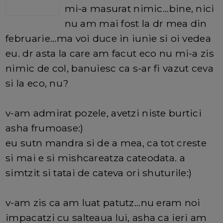
mi-a masurat nimic...bine, nici
nu am mai fost la dr mea din
februarie...ma voi duce in iunie si oi vedea
eu. dr asta la care am facut eco nu mi-a zis
nimic de col, banuiesc ca s-ar fi vazut ceva
si la eco, nu?
v-am admirat pozele, avetzi niste burtici
asha frumoase:)
eu sutn mandra si de a mea, ca tot creste
si mai e si mishcareatza cateodata. a
simtzit si tatai de cateva ori shuturile:)
v-am zis ca am luat patutz...nu eram noi
impacatzi cu salteaua lui, asha ca ieri am