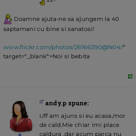
Doamne ajuta-ne sa ajungem la 40
saptamani cu bine si sanatosi!
www.flickr.com/photos/26166390@N04/
"
target="_blank">Noi si bebita
andy.p spune:
Uff am ajuns si eu acasa,mor
de cald.Mie chiar imi place
caldura ,dar acum parca nu