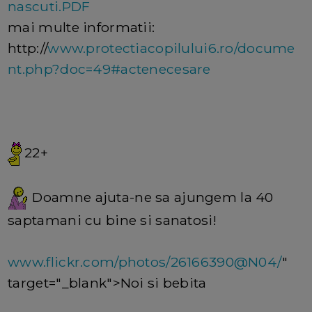
nascuti.PDF
mai multe informatii:
http://
www.protectiacopilului6.ro/docume
nt.php?doc=49#actenecesare
22+
Doamne ajuta-ne sa ajungem la 40
saptamani cu bine si sanatosi!
www.flickr.com/photos/26166390@N04/
"
target="_blank">Noi si bebita