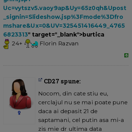
Uc=vytszv5.vaoy9ap&Uy=65z0qh&Upost
_signin=Slideshow.jsp%3Fmode%3Dfro
mshare&Ux=0&UV=325451416449_4765
6823313
" target="_blank">burtica
24+
Florin Razvan
CD27 spune:
Nocom, din cate stiu eu,
cerclajul nu se mai poate pune
daca ai depasit 21 de
saptamani, cel putin asa mi-a
zis mie dr ultima data