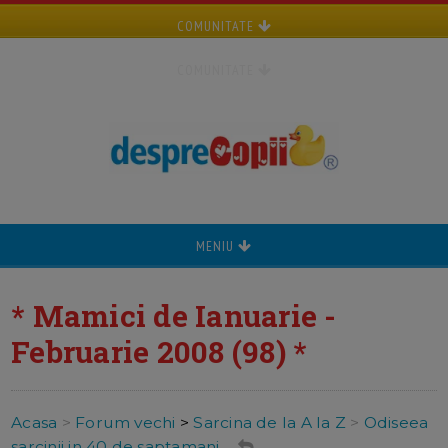
COMUNITATE
COMUNITATE
MENIU
* Mamici de Ianuarie -
Februarie 2008 (98) *
Acasa
>
Forum vechi
>
Sarcina de la A la Z
>
Odiseea
sarcinii in 40 de saptamani ...