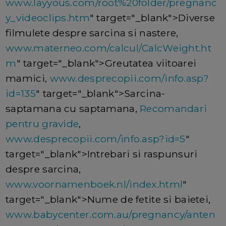
www.layyous.com/root%20folder/pregnanc
y_videoclips.htm
" target="_blank">Diverse
filmulete despre sarcina si nastere,
www.materneo.com/calcul/CalcWeight.ht
m
" target="_blank">Greutatea viitoarei
mamici,
www.desprecopii.com/info.asp?
id=135
" target="_blank">Sarcina-
saptamana cu saptamana,
Recomandari
pentru gravide
,
www.desprecopii.com/info.asp?id=5
"
target="_blank">Intrebari si raspunsuri
despre sarcina,
www.voornamenboek.nl/index.html
"
target="_blank">Nume de fetite si baietei,
www.babycenter.com.au/pregnancy/anten