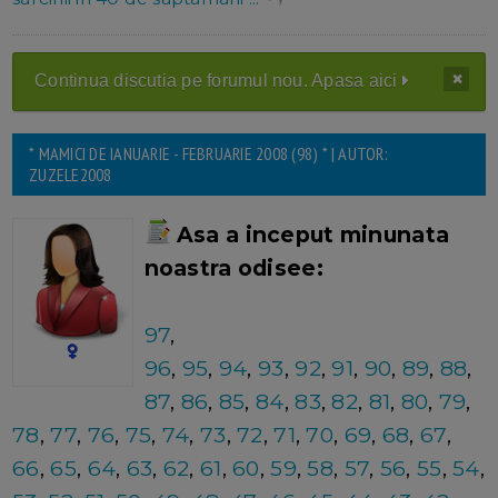
Continua discutia pe forumul nou. Apasa aici
* MAMICI DE IANUARIE - FEBRUARIE 2008 (98) * | AUTOR:
ZUZELE2008
Asa a inceput minunata
noastra odisee:
97
,
96
,
95
,
94
,
93
,
92
,
91
,
90
,
89
,
88
,
87
,
86
,
85
,
84
,
83
,
82
,
81
,
80
,
79
,
78
,
77
,
76
,
75
,
74
,
73
,
72
,
71
,
70
,
69
,
68
,
67
,
66
,
65
,
64
,
63
,
62
,
61
,
60
,
59
,
58
,
57
,
56
,
55
,
54
,