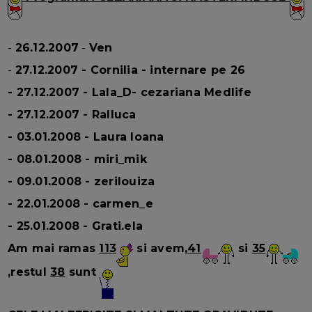
-
26.12.2007
-
Ven
-
27.12.2007
-
Cornilia
- internare pe 26
-
27.12.2007
-
Lala_D
- cezariana Medlife
-
27.12.2007
-
Ralluca
-
03.01.2008
-
Laura Ioana
-
08.01.2008
-
miri_mik
-
09.01.2008
-
zerilouiza
-
22.01.2008
-
carmen_e
-
25.01.2008
-
Grati.ela
Am mai ramas
113
si avem,
41
si
35
,restul
38
sunt