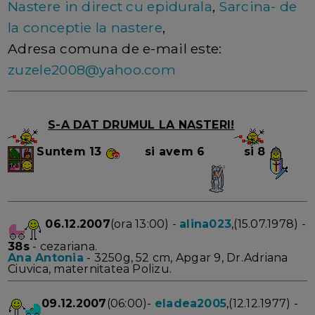
Nastere in direct cu epidurala
,
Sarcina- de
la conceptie la nastere
,
Adresa comuna de e-mail este:
zuzele2008@yahoo.com
S-A DAT DRUMUL LA NASTERI!
Suntem
13
si avem 6
si 8
06.12.2007
(ora 13:00) -
alina023
,(15.07.1978) -
38s
- cezariana.
Ana Antonia
- 3250g, 52 cm, Apgar 9, Dr.Adriana
Ciuvica, maternitatea Polizu.
09.12.2007
(06:00)-
eladea2005
,(12.12.1977) -