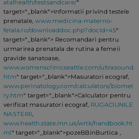
atalhealth/testsandcare/
"
target="_blank">Informatii privind testele
prenatale,
www.medicina-materno-
fetala.ro/downloaddoc.php?docId=45
"
target="_blank"> Recomandari pentru
urmarirea prenatala de rutina a femeii
gravide sanatoase,
www.womensclinicseattle.com/ultrasound.
htm
" target="_blank">Masuratori ecograf,
www.perinatology.com/calculators/biomet
ry.htm
" target="_blank">Calculator pentru
verificat masuratori ecograf,
RUGACIUNILE
NASTERII
,
www.health.state.mn.us/wrtk/handbook.ht
ml
" target="_blank">pozeBBinBurtica ,