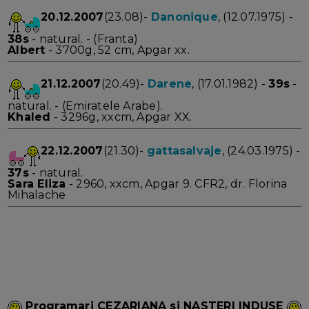
20.12.2007
(23.08)-
Danonique
, (12.07.1975) -
38s
- natural. - (Franta)
Albert
- 3700g, 52 cm, Apgar xx.
21.12.2007
(20.49)-
Darene
, (17.01.1982) -
39s
-
natural. - (Emiratele Arabe).
Khaled
- 3296g, xxcm, Apgar XX.
22.12.2007
(21.30)-
gattasalvaje
, (24.03.1975) -
37s
- natural.
Sara Eliza
- 2960, xxcm, Apgar 9. CFR2, dr. Florina
Mihalache
Programari CEZARIANA si NASTERI INDUSE