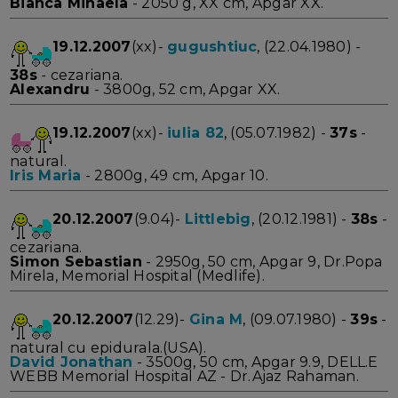
Bianca Mihaela
- 2050 g, XX cm, Apgar XX.
19.12.2007
(xx)-
gugushtiuc
, (22.04.1980) -
38s
- cezariana.
Alexandru
- 3800g, 52 cm, Apgar XX.
19.12.2007
(xx)-
iulia 82
, (05.07.1982) -
37s
-
natural.
Iris Maria
- 2800g, 49 cm, Apgar 10.
20.12.2007
(9.04)-
Littlebig
, (20.12.1981) -
38s
-
cezariana.
Simon Sebastian
- 2950g, 50 cm, Apgar 9, Dr.Popa
Mirela, Memorial Hospital (Medlife).
20.12.2007
(12.29)-
Gina M
, (09.07.1980) -
39s
-
natural cu epidurala.(USA).
David Jonathan
- 3500g, 50 cm, Apgar 9.9, DELL.E
WEBB Memorial Hospital AZ - Dr.Ajaz Rahaman.