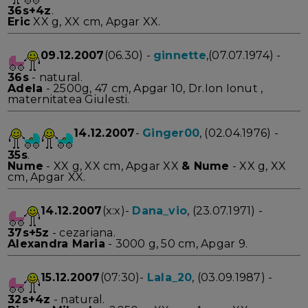
36s+4z
.
Eric
XX g, XX cm, Apgar XX.
09.12.2007
(06.30) -
ginnette
,(07.07.1974) -
36s
- natural.
Adela
- 2500g, 47 cm, Apgar 10, Dr.Ion Ionut ,
maternitatea Giulesti.
14.12.2007
-
Ginger00
, (02.04.1976) -
35s
.
Nume
- XX g, XX cm, Apgar XX
&
Nume
- XX g, XX
cm, Apgar XX.
14.12.2007
(x:x)-
Dana_vio
, (23.07.1971) -
37s+5z
- cezariana.
Alexandra Maria
- 3000 g, 50 cm, Apgar 9.
15.12.2007
(07:30)-
Lala_20
, (03.09.1987) -
32s+4z
- natural.