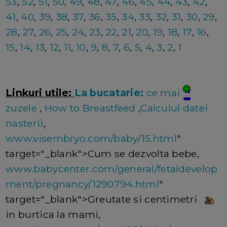
53
,
52
,
51
,
50
,
49
,
48
,
47
,
46
,
45
,
44
,
43
,
42
,
41
,
40
,
39
,
38
,
37
,
36
,
35
,
34
,
33
,
32
,
31
,
30
,
29
,
28
,
27
,
26
,
25
,
24
,
23
,
22
,
21
,
20
,
19
,
18
,
17
,
16
,
15
,
14
,
13
,
12
,
11
,
10
,
9
,
8
,
7
,
6
,
5
,
4
,
3
,
2
,
1
Linkuri utile:
La bucatarie:
ce mai
zuzele
,
How to Breastfeed
,
Calculul datei
nasterii
,
www.visembryo.com/baby/15.html
"
target="_blank">Cum se dezvolta bebe,
www.babycenter.com/general/fetaldevelop
ment/pregnancy/1290794.html
"
target="_blank">Greutate si centimetri
in burtica la mami,