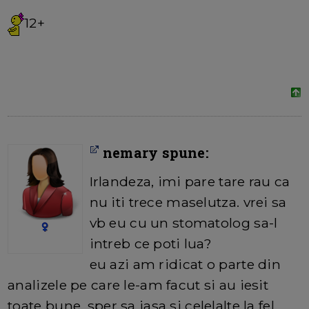
12+
nemary spune:
Irlandeza, imi pare tare rau ca
nu iti trece maselutza. vrei sa
vb eu cu un stomatolog sa-l
intreb ce poti lua?
eu azi am ridicat o parte din
analizele pe care le-am facut si au iesit
toate bune. sper sa iasa si celelalte la fel.