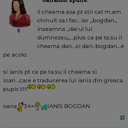
il cheama asa pt stii cat m.am
chinuit sa.l fac...iar ,,bogdan,,
inseamna ,,darul lui
dumnezeu,,...plus ca pe ta.su il
cheama dan...si dan..bogdan...e
pe acolo.
si ianis pt ca pe ta.su il cheama si
ioan...care e traducerea lui ianis din greaca.
pupici!!!!
oana
34+
IANIS BOGDAN