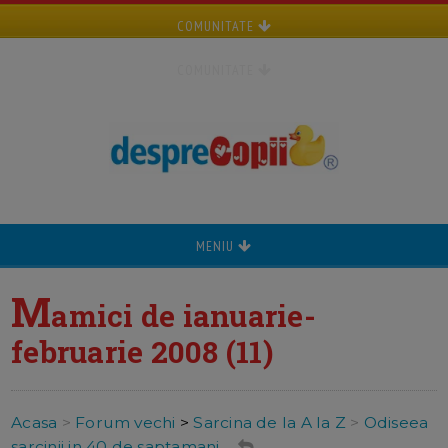
COMUNITATE
COMUNITATE
MENIU
M
amici de ianuarie-
februarie 2008 (11)
Acasa
>
Forum vechi
>
Sarcina de la A la Z
>
Odiseea
sarcinii in 40 de saptamani ...