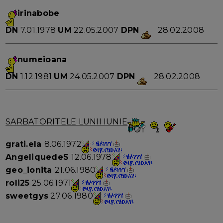
irinabobe
DN
7.01.1978
UM
22.05.2007
DPN
28.02.2008
numeioana
DN
1.12.1981
UM
24.05.2007
DPN
28.02.2008
SARBATORITELE LUNII IUNIE
grati.ela
8.06.1972
AngeliquedeS
12.06.1978
geo_ionita
21.06.1980
roli25
25.06.1971
sweetgys
27.06.1980