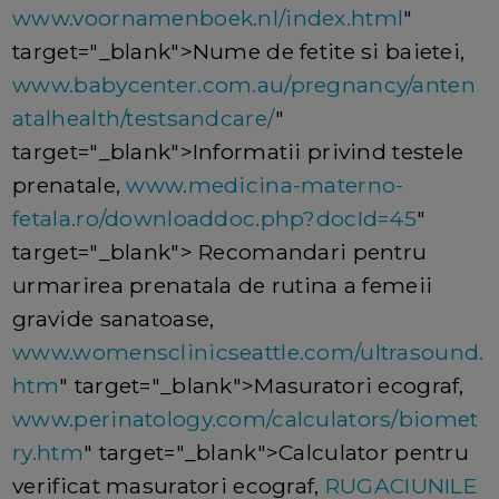
www.voornamenboek.nl/index.html
"
target="_blank">Nume de fetite si baietei,
www.babycenter.com.au/pregnancy/anten
atalhealth/testsandcare/
"
target="_blank">Informatii privind testele
prenatale,
www.medicina-materno-
fetala.ro/downloaddoc.php?docId=45
"
target="_blank"> Recomandari pentru
urmarirea prenatala de rutina a femeii
gravide sanatoase,
www.womensclinicseattle.com/ultrasound.
htm
" target="_blank">Masuratori ecograf,
www.perinatology.com/calculators/biomet
ry.htm
" target="_blank">Calculator pentru
verificat masuratori ecograf,
RUGACIUNILE