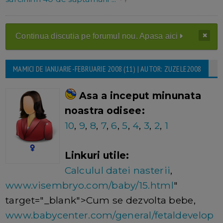
Continua discutia pe forumul nou. Apasa aici
MAMICI DE IANUARIE-FEBRUARIE 2008 (11) | AUTOR: ZUZELE2008
Asa a inceput minunata
noastra odisee:
10
,
9
,
8
,
7
,
6
,
5
,
4
,
3
,
2
,
1
Linkuri utile:
Calculul datei nasterii
,
www.visembryo.com/baby/15.html
"
target="_blank">Cum se dezvolta bebe,
www.babycenter.com/general/fetaldevelop