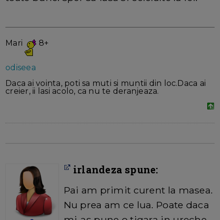
Mari
8+
odiseea
Daca ai vointa, poti sa muti si muntii din loc.Daca ai
creier, ii lasi acolo, ca nu te deranjeaza.
irlandeza spune:
Pai am primit curent la masea.
Nu prea am ce lua. Poate daca
mi-as pune o tigara in ureche