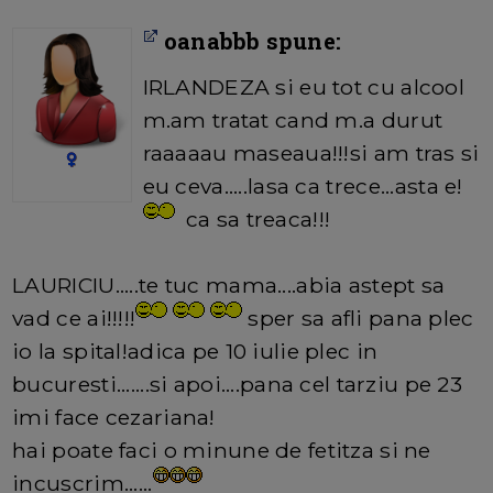
oanabbb spune:
IRLANDEZA si eu tot cu alcool
m.am tratat cand m.a durut
raaaaau maseaua!!!si am tras si
eu ceva.....lasa ca trece...asta e!
ca sa treaca!!!
LAURICIU.....te tuc mama....abia astept sa
vad ce ai!!!!!
sper sa afli pana plec
io la spital!adica pe 10 iulie plec in
bucuresti.......si apoi....pana cel tarziu pe 23
imi face cezariana!
hai poate faci o minune de fetitza si ne
incuscrim......