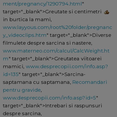
ment/pregnancy/1290794.html
"
target="_blank">Greutate si centimetri
in burtica la mami,
www.layyous.com/root%20folder/pregnanc
y_videoclips.htm
" target="_blank">Diverse
filmulete despre sarcina si nastere,
www.materneo.com/calcul/CalcWeight.ht
m
" target="_blank">Greutatea viitoarei
mamici,
www.desprecopii.com/info.asp?
id=135
" target="_blank">Sarcina-
saptamana cu saptamana,
Recomandari
pentru gravide
,
www.desprecopii.com/info.asp?id=5
"
target="_blank">Intrebari si raspunsuri
despre sarcina,