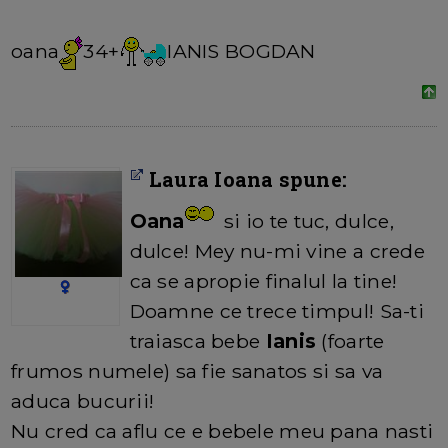
oana
34+
IANIS BOGDAN
Laura Ioana spune:
Oana
si io te tuc, dulce,
dulce! Mey nu-mi vine a crede
ca se apropie finalul la tine!
Doamne ce trece timpul! Sa-ti
traiasca bebe
Ianis
(foarte
frumos numele) sa fie sanatos si sa va
aduca bucurii!
Nu cred ca aflu ce e bebele meu pana nasti