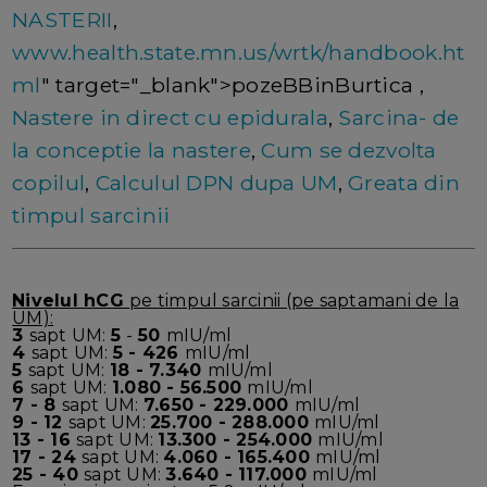
NASTERII
,
www.health.state.mn.us/wrtk/handbook.ht
ml
" target="_blank">pozeBBinBurtica ,
Nastere in direct cu epidurala
,
Sarcina- de
la conceptie la nastere
,
Cum se dezvolta
copilul
,
Calculul DPN dupa UM
,
Greata din
timpul sarcinii
Nivelul hCG
pe timpul sarcinii (pe saptamani de la
UM):
3
sapt UM:
5
-
50
mIU/ml
4
sapt UM:
5 - 426
mIU/ml
5
sapt UM:
18 - 7.340
mIU/ml
6
sapt UM:
1.080 - 56.500
mIU/ml
7 - 8
sapt UM:
7.650 - 229.000
mIU/ml
9 - 12
sapt UM:
25.700 - 288.000
mIU/ml
13 - 16
sapt UM:
13.300 - 254.000
mIU/ml
17 - 24
sapt UM:
4.060 - 165.400
mIU/ml
25 - 40
sapt UM:
3.640 - 117.000
mIU/ml