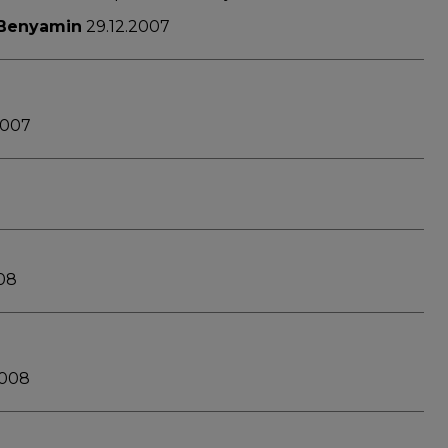
 Benyamin
29.12.2007
2007
08
2008