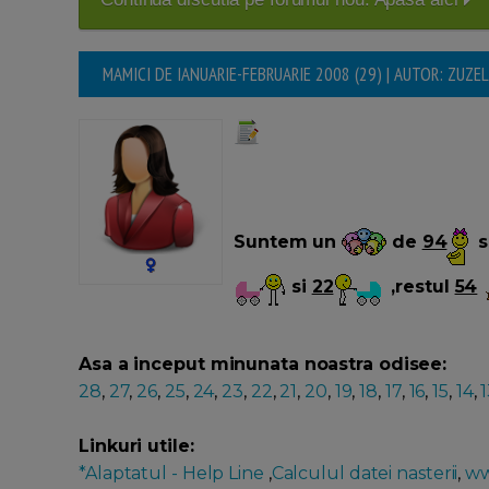
MAMICI DE IANUARIE-FEBRUARIE 2008 (29) | AUTOR: ZUZE
Suntem un
de
94
s
si
22
,restul
54
Asa a inceput minunata noastra odisee:
28
,
27
,
26
,
25
,
24
,
23
,
22
,
21
,
20
,
19
,
18
,
17
,
16
,
15
,
14
,
Linkuri utile:
*Alaptatul - Help Line
,
Calculul datei nasterii
,
ww