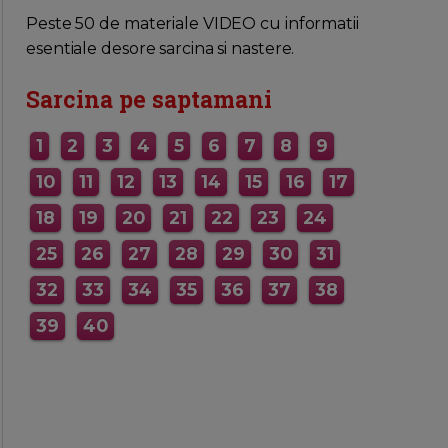
MAI MULTE INFORMATII AICI
Peste 50 de materiale VIDEO cu informatii
esentiale desore sarcina si nastere.
Sarcina pe saptamani
1
2
3
4
5
6
7
8
9
10
11
12
13
14
15
16
17
18
19
20
21
22
23
24
25
26
27
28
29
30
31
32
33
34
35
36
37
38
39
40