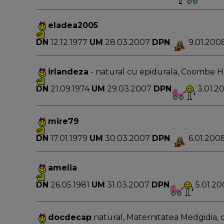
eladea2005
DN
12.12.1977
UM
28.03.2007
DPN
9.01.200
irlandeza
- natural cu epidurala, Coombe H
DN
21.09.1974
UM
29.03.2007
DPN
3.01.2
mire79
DN
17.01.1979
UM
30.03.2007
DPN
6.01.200
amelia
DN
26.05.1981
UM
31.03.2007
DPN
5.01.2
docdecap
natural, Maternitatea Medgidia, d