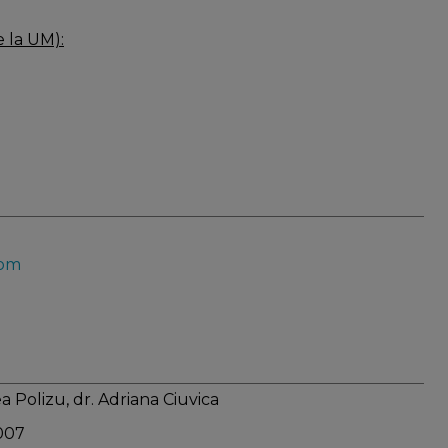
e la UM):
com
a Polizu, dr. Adriana Ciuvica
007