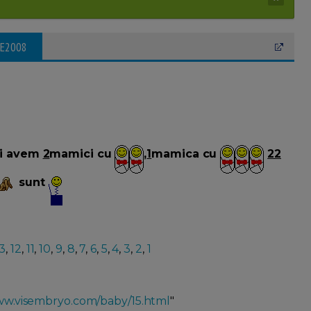
LE2008
i avem
2
mamici cu
,
1
mamica cu
22
sunt
13
,
12
,
11
,
10
,
9
,
8
,
7
,
6
,
5
,
4
,
3
,
2
,
1
w.visembryo.com/baby/15.html
"