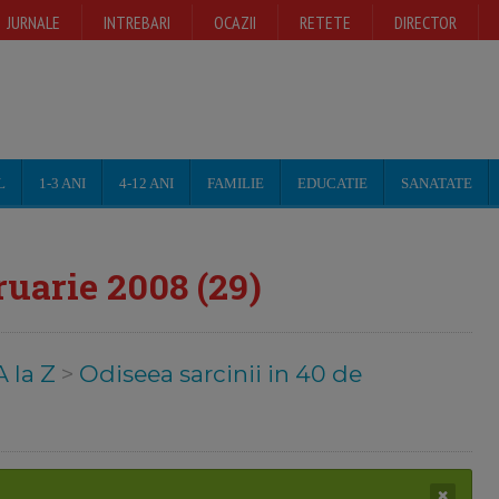
JURNALE
INTREBARI
OCAZII
RETETE
DIRECTOR
L
1-3 ANI
4-12 ANI
FAMILIE
EDUCATIE
SANATATE
uarie 2008 (29)
A la Z
>
Odiseea sarcinii in 40 de