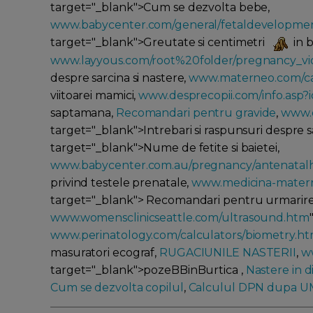
target="_blank">Cum se dezvolta bebe,
www.babycenter.com/general/fetaldevelopme
target="_blank">Greutate si centimetri
in b
www.layyous.com/root%20folder/pregnancy_vi
despre sarcina si nastere,
www.materneo.com/ca
viitoarei mamici,
www.desprecopii.com/info.asp?
saptamana,
Recomandari pentru gravide
,
www.d
target="_blank">Intrebari si raspunsuri despre s
target="_blank">Nume de fetite si baietei,
www.babycenter.com.au/pregnancy/antenatalh
privind testele prenatale,
www.medicina-matern
target="_blank"> Recomandari pentru urmarirea 
www.womensclinicseattle.com/ultrasound.htm
www.perinatology.com/calculators/biometry.h
masuratori ecograf,
RUGACIUNILE NASTERII
,
w
target="_blank">pozeBBinBurtica ,
Nastere in d
Cum se dezvolta copilul
,
Calculul DPN dupa U