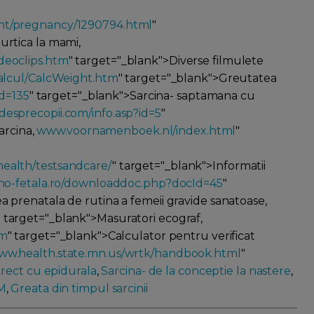
nt/pregnancy/1290794.html
"
urtica la mami,
deoclips.htm
" target="_blank">Diverse filmulete
lcul/CalcWeight.htm
" target="_blank">Greutatea
id=135
" target="_blank">Sarcina- saptamana cu
esprecopii.com/info.asp?id=5
"
arcina,
www.voornamenboek.nl/index.html
"
ealth/testsandcare/
" target="_blank">Informatii
o-fetala.ro/downloaddoc.php?docId=45
"
prenatala de rutina a femeii gravide sanatoase,
" target="_blank">Masuratori ecograf,
tm
" target="_blank">Calculator pentru verificat
ww.health.state.mn.us/wrtk/handbook.html
"
irect cu epidurala
,
Sarcina- de la conceptie la nastere
,
M
,
Greata din timpul sarcinii