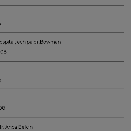
8
ospital, echipa dr.Bowman
008
8
008
r. Anca Belcin