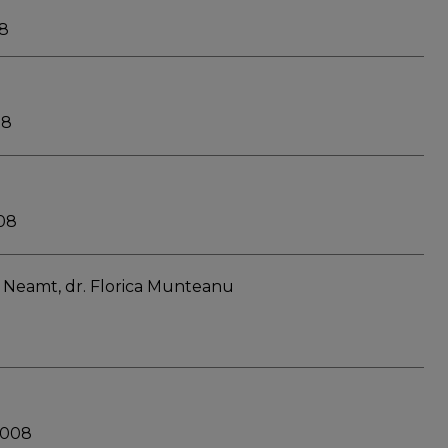
08
08
008
ra Neamt, dr. Florica Munteanu
2008