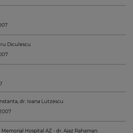
007
Doru Diculescu
2007
7
nstanta, dr. Ioana Lutzescu
.2007
 Memorial Hospital AZ - dr. Ajaz Rahaman.