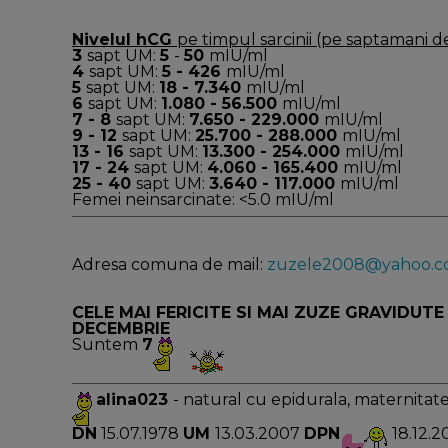
Nivelul hCG
pe timpul sarcinii (pe saptamani d
3
sapt UM:
5
-
50
mIU/ml
4
sapt UM:
5 - 426
mIU/ml
5
sapt UM:
18 - 7.340
mIU/ml
6
sapt UM:
1.080 - 56.500
mIU/ml
7 - 8
sapt UM:
7.650 - 229.000
mIU/ml
9 - 12
sapt UM:
25.700 - 288.000
mIU/ml
13 - 16
sapt UM:
13.300 - 254.000
mIU/ml
17 - 24
sapt UM:
4.060 - 165.400
mIU/ml
25 - 40
sapt UM:
3.640 - 117.000
mIU/ml
Femei neinsarcinate: <5.0 mIU/ml
Adresa comuna de mail:
zuzele2008@yahoo.
CELE MAI FERICITE SI MAI ZUZE GRAVIDUTE
DECEMBRIE
Suntem
7
alina023
- natural cu epidurala, maternitate
DN
15.07.1978
UM
13.03.2007
DPN
18.12.2