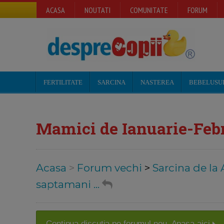
ACASA
NOUTATI
COMUNITATE
FORUM
FERTILITATE
SARCINA
NASTEREA
BEBELUSU
Mamici de Ianuarie-Febr
Acasa
>
Forum vechi
>
Sarcina de la 
saptamani ...
Continua discutia pe forumul nou. Apasa aici