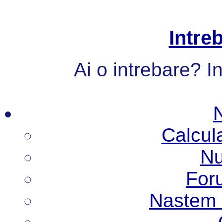
Intre
Ai o intrebare? I
Calcul
Nu
Foru
Nastem N