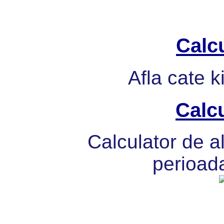
Calcu
Afla cate k
Calcu
Calculator de al
perioada 