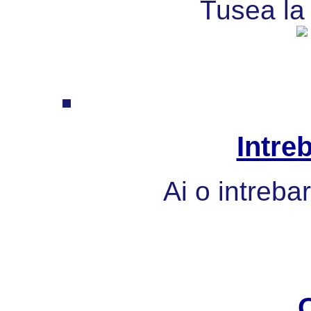
Tusea la 
Intre
Ai o intreba