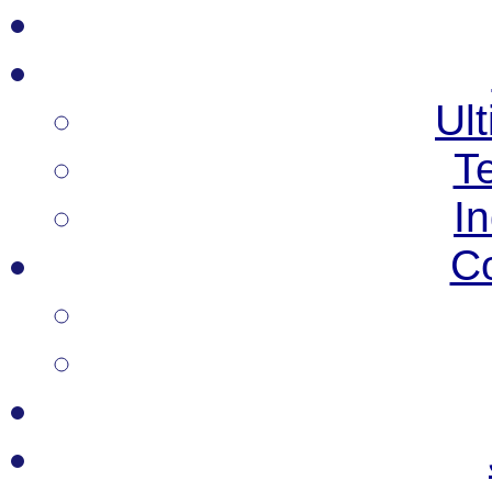
Ult
T
I
C