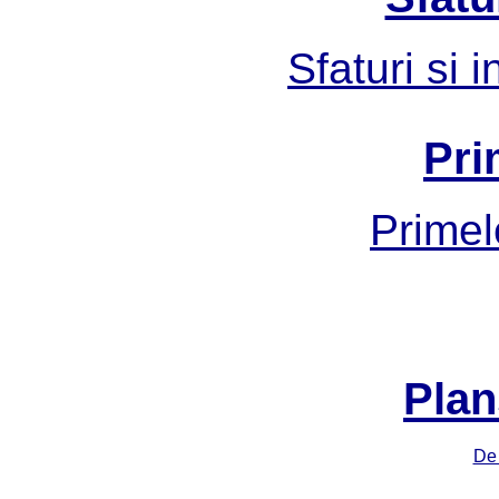
Sfaturi si 
Pri
Primel
Plan
De