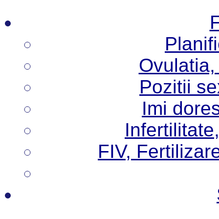
F
Planif
Ovulatia,
Pozitii s
Imi dore
Infertilita
FIV, Fertilizare