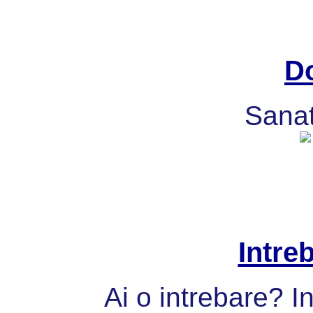
Do
Sanat
Intre
Ai o intrebare? I