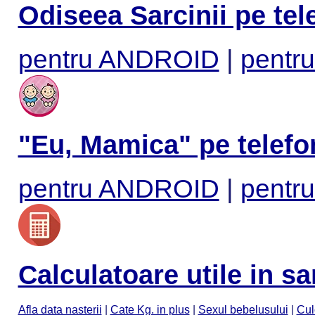
Odiseea Sarcinii pe tel
pentru ANDROID
|
pentru
"Eu, Mamica" pe telefo
pentru ANDROID
|
pentru
Calculatoare utile in sa
Afla data nasterii
|
Cate Kg. in plus
|
Sexul bebelusului
|
Cul