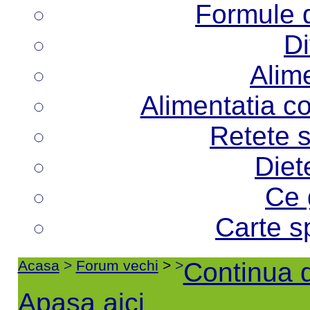
Formule d
Di
Alime
Alimentatia co
Retete s
Diet
Ce 
Carte s
Acasa
>
Forum vechi
>
>
Continua d
Apasa aici