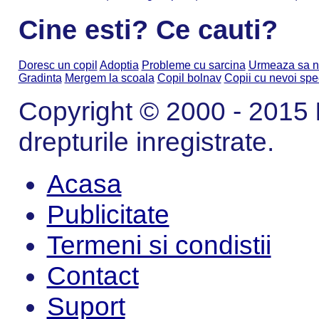
Cine esti? Ce cauti?
Doresc un copil
Adoptia
Probleme cu sarcina
Urmeaza sa n
Gradinta
Mergem la scoala
Copil bolnav
Copii cu nevoi spe
Copyright © 2000 - 2015
drepturile inregistrate.
Acasa
Publicitate
Termeni si condistii
Contact
Suport