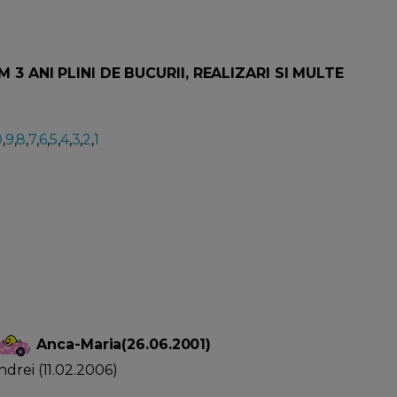
3 ANI PLINI DE BUCURII, REALIZARI SI MULTE
0
,
9
,
8
,
7
,
6
,
5
,
4
,
3
,
2
,
1
Anca-Maria(26.06.2001)
drei (11.02.2006)