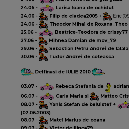
24.06 -
Larisa Ioana de ochidut
24.06 -
Filip de eladea2005
+
Eric (0
24.06 -
Theodor Mihai de Roxana_Theo
25.06 -
Beatrice-Teodora de crissy77
27.06 -
Mihnea Damian de mov_79
29.06 -
Sebastian Petru Andrei de lalala
30.06 -
Tudor Andrei de coteasca
Delfinasi de IULIE 2010
03.07 -
Rebeca Stefania de
adrian
06.07 -
Carla Maria si
Matteo Cris
08.07 -
Yanis Stefan de beluistef +
(02.06.2003)
08.07 -
Matei Marius de ooana
09.07 -
Victor de ilinca79