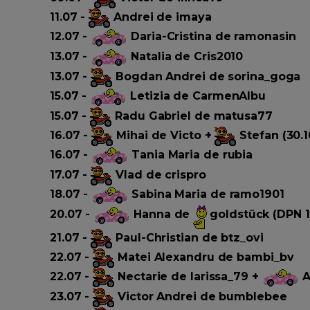
11.07 -
Andrei de imaya
12.07 -
Daria-Cristina de ramonasin
13.07 -
Natalia de Cris2010
13.07 -
Bogdan Andrei de sorina_goga
15.07 -
Letizia de CarmenAlbu
15.07 -
Radu Gabriel de matusa77
16.07 -
Mihai de Victo +
Stefan (30.1
16.07 -
Tania Maria de rubia
17.07 -
Vlad de crispro
18.07 -
Sabina Maria de ramo1901
20.07 -
Hanna de
goldstück (DPN 1
21.07 -
Paul-Christian de btz_ovi
22.07 -
Matei Alexandru de bambi_bv
22.07 -
Nectarie de larissa_79 +
A
23.07 -
Victor Andrei de bumblebee