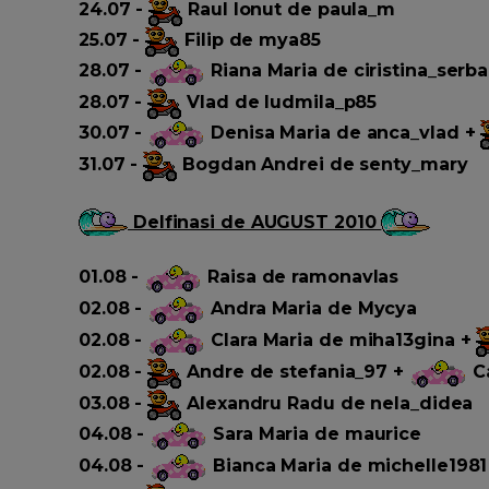
24.07 -
Raul Ionut de paula_m
25.07 -
Filip de mya85
28.07 -
Riana Maria de ciristina_serb
28.07 -
Vlad de ludmila_p85
30.07 -
Denisa Maria de anca_vlad +
31.07 -
Bogdan Andrei de senty_mary
Delfinasi de AUGUST 2010
01.08 -
Raisa de ramonavlas
02.08 -
Andra Maria de Mycya
02.08 -
Clara Maria de miha13gina +
02.08 -
Andre de stefania_97 +
Ca
03.08 -
Alexandru Radu de nela_didea
04.08 -
Sara Maria de maurice
04.08 -
Bianca Maria de michelle1981