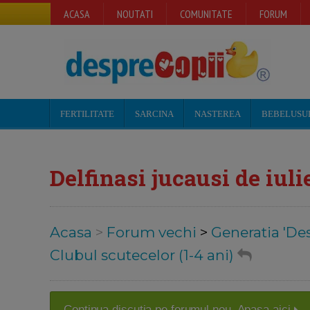
ACASA
NOUTATI
COMUNITATE
FORUM
FERTILITATE
SARCINA
NASTEREA
BEBELUSU
Delfinasi jucausi de iul
Acasa
>
Forum vechi
>
Generatia 'De
Clubul scutecelor (1-4 ani)
Continua discutia pe forumul nou. Apasa aici