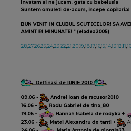
Invatam si ne jucam, gata cu bebelusia
Suntem omuleti de-acum, incepe copilaria!
BUN VENIT IN CLUBUL SCUTECELOR! SA AVEM 
AMINTIRI MINUNATE! " (eladea2005)
28
,
27
,
26
,
25
,
24
,
23
,
22
,
21
,
20
,
19
,
18
,
17
,
16
,
15
,
14
,
13
,
12
,
11
,
1
Delfinasi de IUNIE 2010
09.06 -
Andrei Ioan de racusor2010
16.06 -
Radu Gabriel de tina_80
19.06 -
Hannah Isabela de rodyka +
23.06 -
Matei Alexandru de tanti
+
An
24.06 -
Maria Antonia de giorgia23