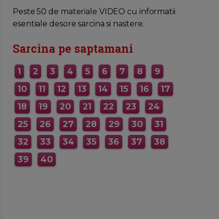
MAI MULTE INFORMATII AICI
Peste 50 de materiale VIDEO cu informatii
esentiale desore sarcina si nastere.
Sarcina pe saptamani
1
2
3
4
5
6
7
8
9
10
11
12
13
14
15
16
17
18
19
20
21
22
23
24
25
26
27
28
29
30
31
32
33
34
35
36
37
38
39
40