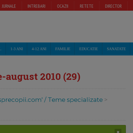
JURNALE
INTREBARI
OCAZII
RETETE
DIRECTOR
L
1-3 ANI
4-12 ANI
FAMILIE
EDUCATIE
SANATATE
ie-august 2010 (29)
sprecopii.com' / Teme specializate
>