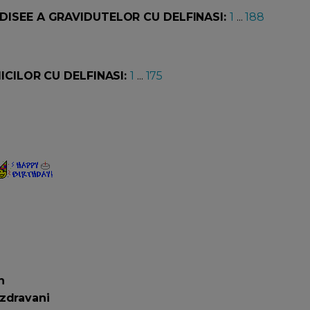
ISEE A GRAVIDUTELOR CU DELFINASI:
1
...
188
ICILOR CU DELFINASI:
1
...
175
n
azdravani