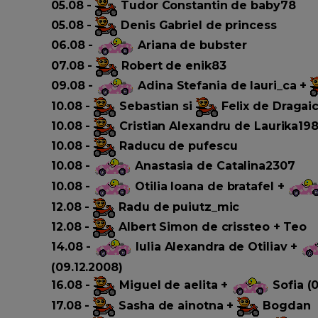
05.08 -
Tudor Constantin de baby78
05.08 -
Denis Gabriel de princess
06.08 -
Ariana de bubster
07.08 -
Robert de enik83
09.08 -
Adina Stefania de lauri_ca +
10.08 -
Sebastian si
Felix
de Dragai
10.08 -
Cristian Alexandru de Laurika19
10.08 -
Raducu de pufescu
10.08 -
Anastasia de Catalina2307
10.08 -
Otilia Ioana de bratafel +
12.08 -
Radu de puiutz_mic
12.08 -
Albert Simon de crissteo
+ Teo
14.08 -
Iulia Alexandra de Otiliav
+
(09.12.2008)
16.08 -
Miguel de aelita
+
Sofia (0
17.08 -
Sasha de ainotna +
Bogdan