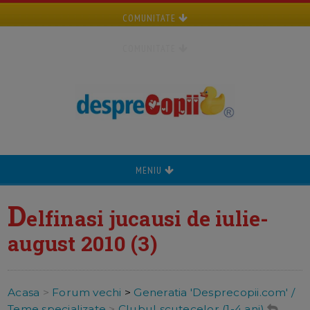
COMUNITATE
COMUNITATE
MENIU
D
elfinasi jucausi de iulie-
august 2010 (3)
Acasa
>
Forum vechi
>
Generatia 'Desprecopii.com' /
Teme specializate
>
Clubul scutecelor (1-4 ani)