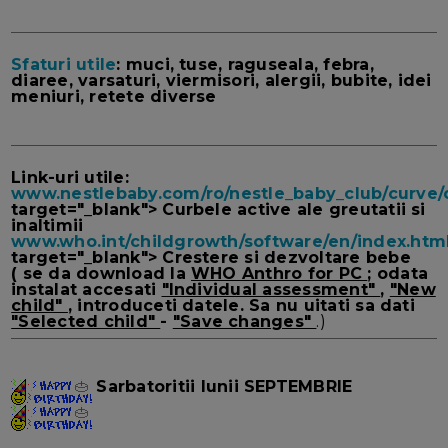
Sfaturi utile
: muci, tuse, raguseala, febra,
diaree, varsaturi, viermisori, alergii, bubite, idei
meniuri, retete diverse
Link-uri utile:
www.nestlebaby.com/ro/nestle_baby_club/curve/
target="_blank"> Curbele active ale greutatii si
inaltimii
www.who.int/childgrowth/software/en/index.htm
target="_blank"> Crestere si dezvoltare bebe
( se da download la
WHO Anthro for PC
; odata
instalat accesati
"Individual assessment"
,
"New
child"
, introduceti datele. Sa nu uitati sa dati
"Selected child"
-
"Save changes"
.)
Sarbatoritii lunii SEPTEMBRIE