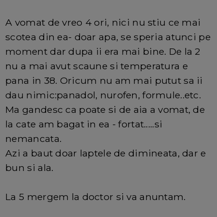
A vomat de vreo 4 ori, nici nu stiu ce mai
scotea din ea- doar apa, se speria atunci pe
moment dar dupa ii era mai bine. De la 2
nu a mai avut scaune si temperatura e
pana in 38. Oricum nu am mai putut sa ii
dau nimic:panadol, nurofen, formule..etc.
Ma gandesc ca poate si de aia a vomat, de
la cate am bagat in ea - fortat.....si
nemancata.
Azi a baut doar laptele de dimineata, dar e
bun si ala.
La 5 mergem la doctor si va anuntam.