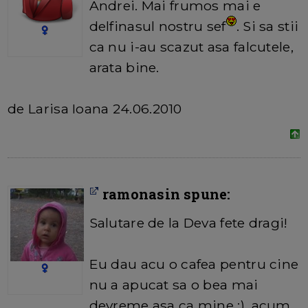
Andrei. Mai frumos mai e
delfinasul nostru sef
. Si sa stii
ca nu i-au scazut asa falcutele,
arata bine.
de Larisa Ioana 24.06.2010
ramonasin spune:
Salutare de la Deva fete dragi!
Eu dau acu o cafea pentru cine
nu a apucat sa o bea mai
devreme asa ca mine :), acum