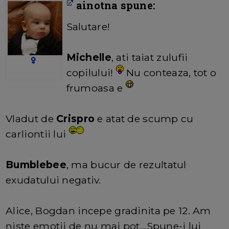
ainotna spune:
Salutare!
Michelle
, ati taiat zulufii
copilului!
Nu conteaza, tot o
frumoasa e
Vladut de
Crispro
e atat de scump cu
carliontii lui
Bumblebee
, ma bucur de rezultatul
exudatului negativ.
Alice, Bogdan incepe gradinita pe 12. Am
niste emotii de nu mai pot...Spune-i lui