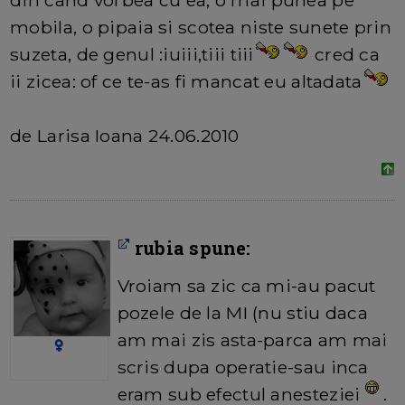
din cand vorbea cu ea, o mai punea pe
mobila, o pipaia si scotea niste sunete prin
suzeta, de genul :iuiii,tiii tiii
cred ca
ii zicea: of ce te-as fi mancat eu altadata
de Larisa Ioana 24.06.2010
rubia spune:
Vroiam sa zic ca mi-au pacut
pozele de la MI (nu stiu daca
am mai zis asta-parca am mai
scris dupa operatie-sau inca
eram sub efectul anesteziei
.