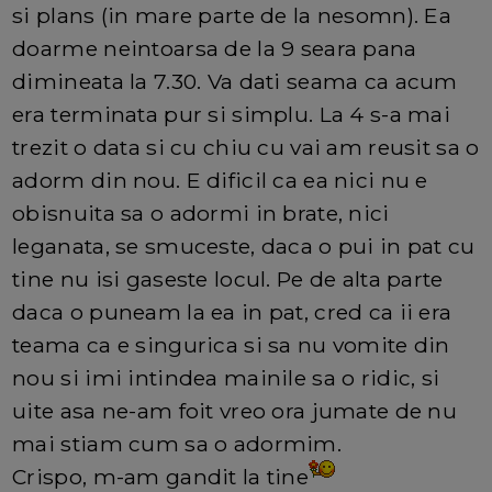
si plans (in mare parte de la nesomn). Ea
doarme neintoarsa de la 9 seara pana
dimineata la 7.30. Va dati seama ca acum
era terminata pur si simplu. La 4 s-a mai
trezit o data si cu chiu cu vai am reusit sa o
adorm din nou. E dificil ca ea nici nu e
obisnuita sa o adormi in brate, nici
leganata, se smuceste, daca o pui in pat cu
tine nu isi gaseste locul. Pe de alta parte
daca o puneam la ea in pat, cred ca ii era
teama ca e singurica si sa nu vomite din
nou si imi intindea mainile sa o ridic, si
uite asa ne-am foit vreo ora jumate de nu
mai stiam cum sa o adormim.
Crispo, m-am gandit la tine