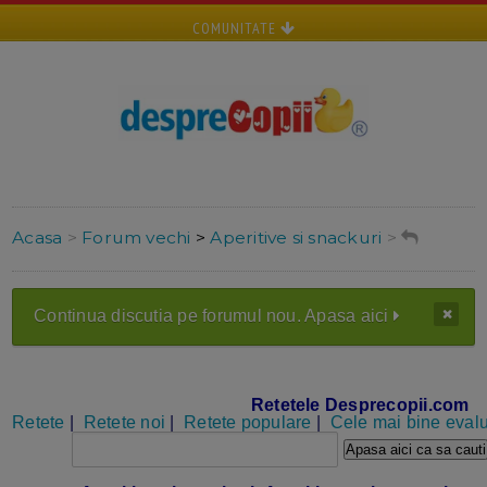
COMUNITATE
Acasa
>
Forum vechi
>
Aperitive si snackuri
>
Continua discutia pe forumul nou. Apasa aici
Retetele Desprecopii.com
Retete
|
Retete noi
|
Retete populare
|
Cele mai bine evalu