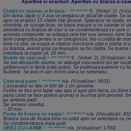
Aperitive si snackuri: Aperitive cu branza si casc
Clatite cu spanac si branza
(...mai departe)
5 (Voturi: 2)
(Vizua
Din faina, lapte si 3 oua se prepara un aluat de clatite. Se la
apoi se prajesc 15 clatite mai groase. Spanacul se spala, s
clocotita, se scurge bine, se toaca marunt si se caleste in ul
amesteca cu branza de vaci si se condimenteaza cu sare si 
aceasta compozitie se adauga cele trei oua ramase, bine b
bine compozitia pentru a se omogeniza. Intr-o cratita de mar
bine cu ulei, se asaza in straturi succesive cate o clatita s
cu branza, avand grija ca deasupra sa fie clatita. Se toarna
introduce la cuptor pt. 15 min.
Bulete de cascaval
(...mai departe)
9 (Voturi: 2)
(Vizualizari: 
Se bat albusurile spuma, se adauga cascavalul ras pe razat
galbenusuri si faina (cate putin). Se pudreaza palmele cu fa
buletele. Se pun in ulei incins pana se rumenesc.
Cascaval pane
(...mai departe)
n/a
(Vizualizari: 3601)
Cascavalul se taie in felii de 1 cm grosime.
Feliile se trec prin lapte sau apa si apoi prin faina, ou (bine b
pana cand se face putina spuma) si la urma prin pesmet. Se 
pe ambele parti.
Se servesc imediat.
~ 30 min
Pasta de branza cu ceapa
(...mai departe)
n/a
(Vizualizari: 402
Branza rasa de freaca bine cu untul apoi se amesteca cu cea
Se condimenteaza dupa gust.
OREZ CU LAMìIE
(...mai departe)
n/a
(Vizualizari: 1700)