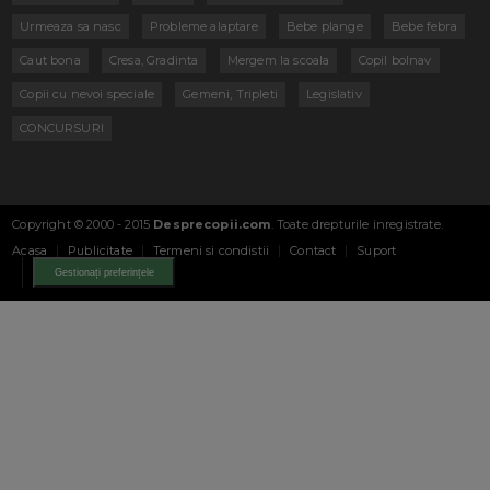
Urmeaza sa nasc
Probleme alaptare
Bebe plange
Bebe febra
Caut bona
Cresa, Gradinta
Mergem la scoala
Copil bolnav
Copii cu nevoi speciale
Gemeni, Tripleti
Legislativ
CONCURSURI
Copyright © 2000 - 2015
Desprecopii.com
. Toate drepturile inregistrate.
Acasa
Publicitate
Termeni si condistii
Contact
Suport
Gestionați preferințele