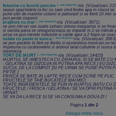
fetucine cu funchi porcine
(...mai departe)
n/a
(Vizualizari: 22
sepun spachetele la foc cu sare cind fierbe apa in clocot se t
pune ulei de masline usturoi si patrunjel si se fierb 10 min 
pun peste ciuperci
prajitura cu mar
(...mai departe)
n/a
(Vizualizari: 3071)
se pun intr-un vas ouale zaharu untura margarina si se frea
si vanilia pana se omogenizeaza.se imparte in 2.se intinde p
unsa se pun merele indulcite si calite apoi a 2 foaie.se coa
salata cu paste si sunca
(...mai departe)
n/a
(Vizualizari: 3063
se pun pastele la fiert.se fierbe si asmestecu mexican.se r
impreuna cu castravetele si ardeiul taiat cubulete si sunca ta
maioneza
TORT DE IAURT
(...mai departe)
n/a
(Vizualizari: 14423)
IAURTUL SE AMESTECA CU ZAHARUL SI SE BATE CU 
- GELATINA SE DIZOLVA IN PUTINA APA RECE [ EU DIZ
SUCUL DE LA COMPOT ]SI PE URMA SE PUNE PUTIN P
PIFTIE ]
FRISCA SE BATE IN LAPTE RECE CUM SCRIE PE PLIC
FRUCTELE SE TAIE BUCATELE MAI MICI
TOATE INGRDIENTELE SE PUN IN IAURTUL BATU CU 
FRUCTELE / FRISCA / GELATINA / SE VA OPRI PUTINA
ORNAT.
SE VA DA LA RECE SI SE VA CONSUMA A DOUA ZI /
Pagina
1 din 2
Adauga reteta noua