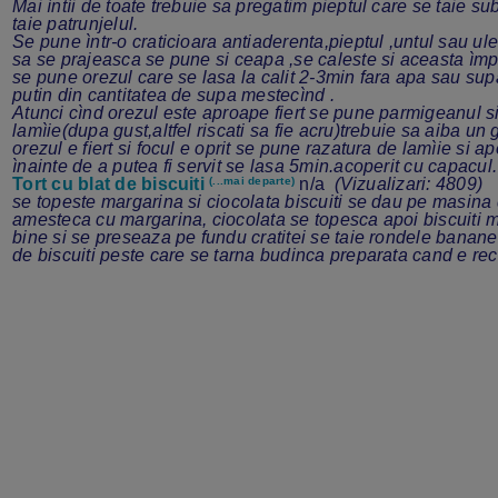
Mai ìntìi de toate trebuie sa pregatim pieptul care se taie su
taie patrunjelul.
Se pune ìntr-o craticioara antiaderenta,pieptul ,untul sau ulei
sa se prajeasca se pune si ceapa ,se caleste si aceasta ìm
se pune orezul care se lasa la calit 2-3min fara apa sau su
putin din cantitatea de supa mestecìnd .
Atunci cìnd orezul este aproape fiert se pune parmigeanul 
lamìie(dupa gust,altfel riscati sa fie acru)trebuie sa aiba un 
orezul e fiert si focul e oprit se pune razatura de lamìie si ap
ìnainte de a putea fi servit se lasa 5min.acoperit cu capacul.
Tort cu blat de biscuiti
(...mai departe)
n/a
(Vizualizari: 4809)
se topeste margarina si ciocolata biscuiti se dau pe masina 
amesteca cu margarina, ciocolata se topesca apoi biscuiti 
bine si se preseaza pe fundu cratitei se taie rondele banane
de biscuiti peste care se tarna budinca preparata cand e rec