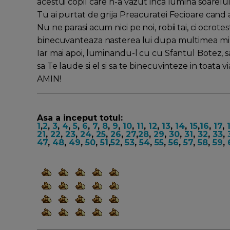
acestui copil care n-a vazut inca lumina soarelui
Tu ai purtat de grija Preacuratei Fecioare can
Nu ne parasi acum nici pe noi, robii tai, ci ocrot
binecuvanteaza nasterea lui dupa multimea milos
Iar mai apoi, luminandu-l cu cu Sfantul Botez, sa i
sa Te laude si el si sa te binecuvinteze in toata viat
AMIN!
Asa a inceput totul:
1
,
2
,
3
,
4
,
5
,
6
,
7
,
8
,
9
,
10
,
11
,
12
,
13
,
14
,
15
,
16
,
17
,
21
,
22
,
23
,
24
,
25
,
26
,
27
,
28
,
29
,
30
,
31
,
32
,
33
,
47
,
48
,
49
,
50
,
51
,
52
,
53
,
54
,
55
,
56
,
57
,
58
,
59
,