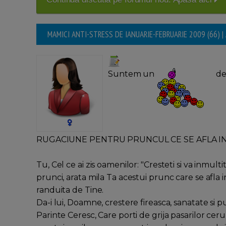
MAMICI ANTI-STRESS DE IANUARIE-FEBRUARIE 2009 (66) |
Suntem un
de
RUGACIUNE PENTRU PRUNCUL CE SE AFLA I
Tu, Cel ce ai zis oamenilor: "Cresteti si va inmul
prunci, arata mila Ta acestui prunc care se afla i
randuita de Tine.
Da-i lui, Doamne, crestere fireasca, sanatate si p
Parinte Ceresc, Care porti de grija pasarilor cerului