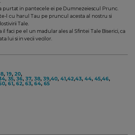
.
d a purtat in pantecele ei pe Dumnezeiescul Prunc.
este-l cu harul Tau pe pruncul acesta al nostru si
tivirii Tale.
l faci pe el un madular ales al Sfintei Tale Biserici, ca
a lui si in vecii vecilor.
18
,
19
,
20
,
34
,
35
,
36
,
37
,
38
,
39
,
40
,
41
,
42
,
43
,
44
,
45
,
46
,
60
,
61
,
62
,
63
,
64
,
65