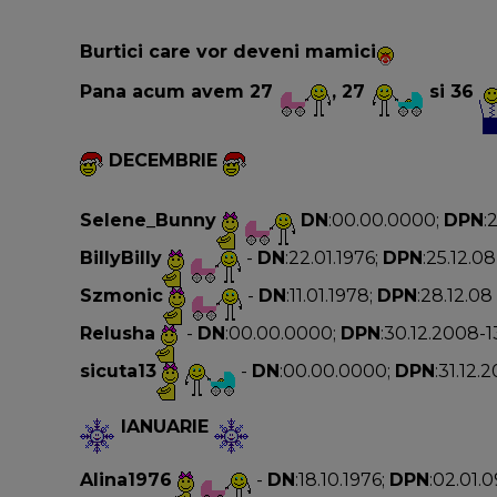
Burtici care vor deveni mamici
Pana acum avem 27
, 27
si 36
DECEMBRIE
Selene_Bunny
DN
:00.00.0000;
DPN
:
BillyBilly
-
DN
:22.01.1976;
DPN
:25.12.08
Szmonic
-
DN
:11.01.1978;
DPN
:28.12.08
Relusha
-
DN
:00.00.0000;
DPN
:30.12.2008-1
sicuta13
-
DN
:00.00.0000;
DPN
:31.12.
IANUARIE
Alina1976
-
DN
:18.10.1976;
DPN
:02.01.0