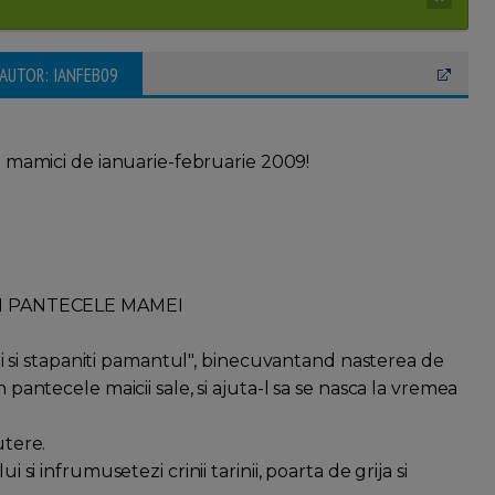
 AUTOR: IANFEB09
 mamici de ianuarie-februarie 2009!
N PANTECELE MAMEI
titi si stapaniti pamantul", binecuvantand nasterea de
n pantecele maicii sale, si ajuta-l sa se nasca la vremea
utere.
 si infrumusetezi crinii tarinii, poarta de grija si