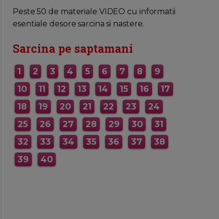
MAI MULTE INFORMATII AICI
Peste 50 de materiale VIDEO cu informatii
esentiale desore sarcina si nastere.
Sarcina pe saptamani
1
2
3
4
5
6
7
8
9
10
11
12
13
14
15
16
17
18
19
20
21
22
23
24
25
26
27
28
29
30
31
32
33
34
35
36
37
38
39
40