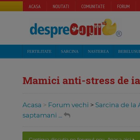
ACASA
NOUTATI
COMUNITATE
FORUM
FERTILITATE
SARCINA
NASTEREA
BEBELUSU
Mamici anti-stress de ia
Acasa
>
Forum vechi
>
Sarcina de la 
saptamani ...
Continua discutia pe forumul nou. Apasa aici