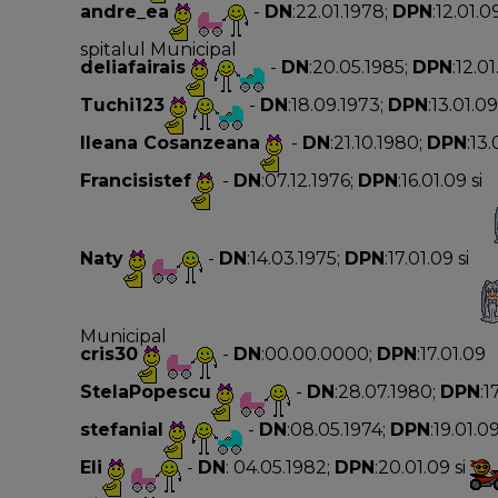
andre_ea
-
DN
:22.01.1978;
DPN
:12.01.0
spitalul Municipal
deliafairais
-
DN
:20.05.1985;
DPN
:12.0
Tuchi123
-
DN
:18.09.1973;
DPN
:13.01.09
Ileana Cosanzeana
-
DN
:21.10.1980;
DPN
:13.
Francisistef
-
DN
:07.12.1976;
DPN
:16.01.09 si
Naty
-
DN
:14.03.1975;
DPN
:17.01.09 si
Municipal
cris30
-
DN
:00.00.0000;
DPN
:17.01.09
StelaPopescu
-
DN
:28.07.1980;
DPN
:1
stefanial
-
DN
:08.05.1974;
DPN
:19.01.0
Eli
-
DN
: 04.05.1982;
DPN
:20.01.09 si