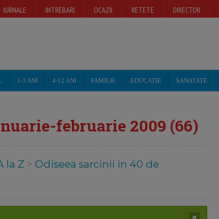
JURNALE
INTREBARI
OCAZII
RETETE
DIRECTOR
L
1-3 ANI
4-12 ANI
FAMILIE
EDUCATIE
SANATATE
nuarie-februarie 2009 (66)
A la Z
>
Odiseea sarcinii in 40 de