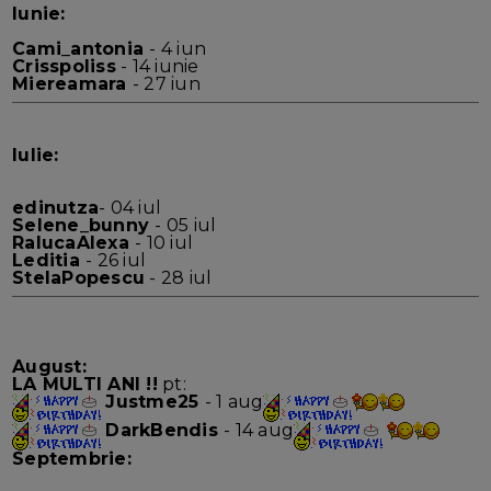
Iunie:
Cami_antonia
- 4 iun
Crisspoliss
- 14 iunie
Miereamara
- 27 iun
Iulie:
edinutza
- 04 iul
Selene_bunny
- 05 iul
RalucaAlexa
- 10 iul
Leditia
- 26 iul
StelaPopescu
- 28 iul
August:
LA MULTI ANI !!
pt:
Justme25
- 1 aug
DarkBendis
- 14 aug
Septembrie: