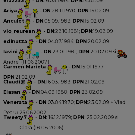
ela2233
-
DN
:16.03.1984;
DPN
:14.02.09
Ariya
-
DN
:28.11.1970;
DPN
:15.02.09
Anculet
-
DN
:05.09.1983;
DPN
:15.02.09
vio_reurean
-
DN
:22.10.1981;
DPN
:19.02.09
edinutza
-
DN
:04.07.1984;
DPN
:20.02.09
lavini
-
DN
:23.01.1981;
DPN
:20.02.09 si
Andrei (11.06.2007)
Carmen Marieta
-
DN
:15.01.1977;
DPN
:21.02.09
Claudi@
-
DN
:16.03.1983;
DPN
:21.02.09
Elasan
-
DN
:04.09.1980;
DPN
:23.02.09
Venerata
-
DN
:03.04.1970;
DPN
:23.02.09 + Vlad
Petru 25.06.2002
Tweety7
-
DN
: 16.12.1979;
DPN
: 25.02.2009 si
Clara (18.08.2006)