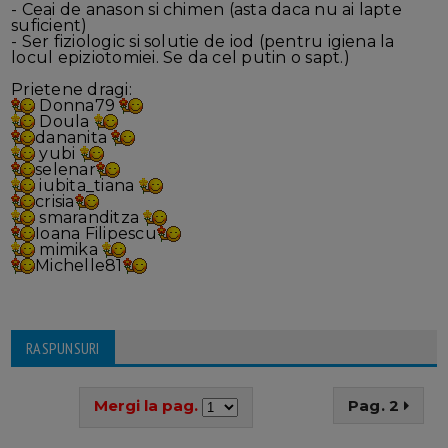
- Ceai de anason si chimen (asta daca nu ai lapte
suficient)
- Ser fiziologic si solutie de iod (pentru igiena la
locul epiziotomiei. Se da cel putin o sapt.)
Prietene dragi:
Donna79
Doula
dananita
yubi
selenar
iubita_tiana
crisia
smaranditza
Ioana Filipescu
mimika
Michelle81
RASPUNSURI
Mergi la pag.
Pag. 2