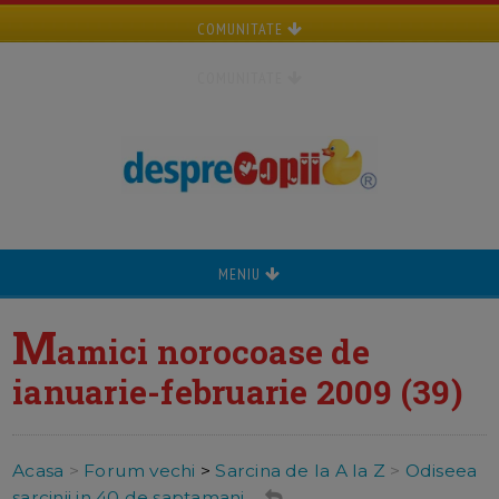
COMUNITATE
COMUNITATE
MENIU
M
amici norocoase de
ianuarie-februarie 2009 (39)
Acasa
>
Forum vechi
>
Sarcina de la A la Z
>
Odiseea
sarcinii in 40 de saptamani ...