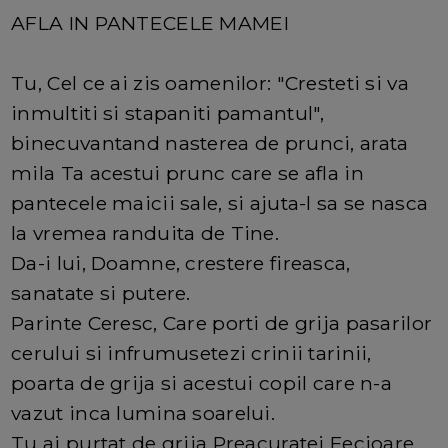
AFLA IN PANTECELE MAMEI
Tu, Cel ce ai zis oamenilor: "Cresteti si va
inmultiti si stapaniti pamantul",
binecuvantand nasterea de prunci, arata
mila Ta acestui prunc care se afla in
pantecele maicii sale, si ajuta-l sa se nasca
la vremea randuita de Tine.
Da-i lui, Doamne, crestere fireasca,
sanatate si putere.
Parinte Ceresc, Care porti de grija pasarilor
cerului si infrumusetezi crinii tarinii,
poarta de grija si acestui copil care n-a
vazut inca lumina soarelui.
Tu ai purtat de grija Preacuratei Fecioare