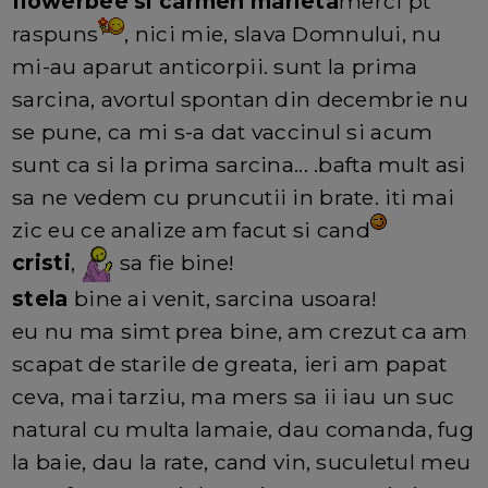
flowerbee si carmen marieta
merci pt
raspuns
, nici mie, slava Domnului, nu
mi-au aparut anticorpii. sunt la prima
sarcina, avortul spontan din decembrie nu
se pune, ca mi s-a dat vaccinul si acum
sunt ca si la prima sarcina... .bafta mult asi
sa ne vedem cu pruncutii in brate. iti mai
zic eu ce analize am facut si cand
cristi
,
sa fie bine!
stela
bine ai venit, sarcina usoara!
eu nu ma simt prea bine, am crezut ca am
scapat de starile de greata, ieri am papat
ceva, mai tarziu, ma mers sa ii iau un suc
natural cu multa lamaie, dau comanda, fug
la baie, dau la rate, cand vin, suculetul meu