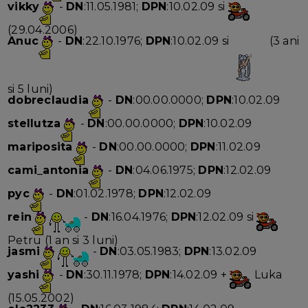
vikky
-
DN
:11.05.1981;
DPN
:10.02.09 si
(29.04.2006)
Anuc
-
DN
:22.10.1976;
DPN
:10.02.09 si
(3 ani
si 5 luni)
dobreclaudia
-
DN
:00.00.0000;
DPN
:10.02.09
stellutza
-
DN
:00.00.0000;
DPN
:10.02.09
mariposita
-
DN
:00.00.0000;
DPN
:11.02.09
cami_antonia
-
DN
:04.06.1975;
DPN
:12.02.09
pyc
-
DN
:01.02.1978;
DPN
:12.02.09
rein
-
DN
:16.04.1976;
DPN
:12.02.09 si
Petru (1 an si 3 luni)
jasmi
-
DN
:03.05.1983;
DPN
:13.02.09
yashi
-
DN
:30.11.1978;
DPN
:14.02.09 +
Luka
(15.05.2002)