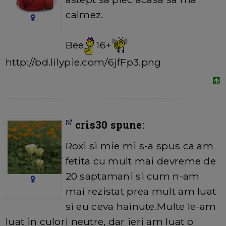
calmez.
Bee
16+
http://bd.lilypie.com/6jfFp3.png
cris30 spune:
Roxi si mie mi s-a spus ca am
fetita cu mult mai devreme de
20 saptamani si cum n-am
mai rezistat prea mult am luat
si eu ceva hainute.Multe le-am
luat in culori neutre, dar ieri am luat o