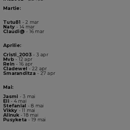
Martie:
Tutu81
- 2 mar
Naty
- 14 mar
Claudi@
- 16 mar
Aprilie:
Cristi_2003
- 3 apr
Mvb
- 12 apr
Rein
- 16 apr
Cladewel
- 22 apr
Smaranditza
- 27 apr
Mai:
Jasmi
- 3 mai
Eli
- 4 mai
Stefanial
- 8 mai
Vikky
- 11 mai
Alinuk
- 18 mai
Pusyketa
- 19 mai