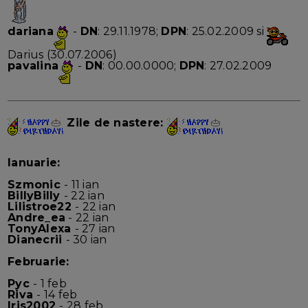
dariana
-
DN
: 29.11.1978;
DPN
: 25.02.2009 si
Darius (30.07.2006)
pavalina
-
DN
: 00.00.0000;
DPN
: 27.02.2009
Zile de nastere:
Ianuarie:
Szmonic
- 11 ian
BillyBilly
- 22 ian
Lilistroe22
- 22 ian
Andre_ea
- 22 ian
TonyAlexa
- 27 ian
Dianecrii
- 30 ian
Februarie:
Pyc
- 1 feb
Riva
- 14 feb
Iris2002
- 28 feb