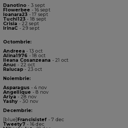
Danotino
- 3 sept
Flowerbee
- 16 sept
Ioanara23
- 17 sept
Tuchi123
- 18 sept
Crisia
- 22 sept
IrinaC
- 29 sept
Octombrie:
Andreea
- 13 oct
Alina1976
- 18 oct
Ileana Cosanzeana
- 21 oct
Anuc
- 22 oct
Ralucap
- 23 oct
Noiembrie:
Asparagus
- 4 nov
Angellique
- 8 nov
Ariya
- 28 nov
Yashy
- 30 nov
Decembrie:
[blue]
Francisistef
- 7 dec
Tweety7
- 16 dec