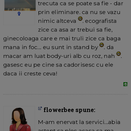
trecuta ca se poate sa fie - dar
prin eliminare. ca nu se vazu
nimic altceva
. ecografista
zice ca asa ar trebui sa fie,
ginecoloaga care e mai truli zice ca baga
mana in foc... eu sunt in stand by
. da
macar am luat body-uri alb cu roz, nah
.
gasesc eu pe cine sa cadorisesc cu ele
daca ii creste ceva!
flowerbee spune:
M-am enervat la servici...abia
astept sa plec acasa sa ma