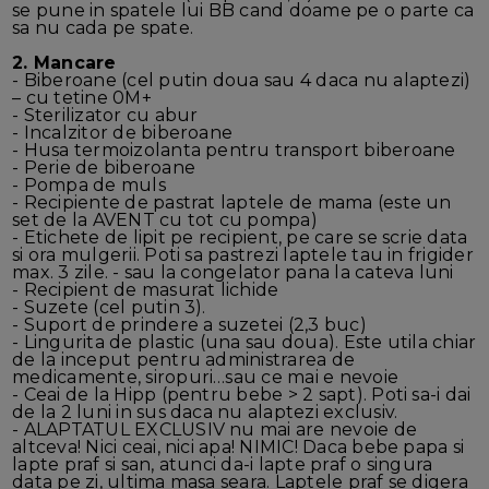
se pune in spatele lui BB cand doame pe o parte ca
sa nu cada pe spate.
2. Mancare
- Biberoane (cel putin doua sau 4 daca nu alaptezi)
– cu tetine 0M+
- Sterilizator cu abur
- Incalzitor de biberoane
- Husa termoizolanta pentru transport biberoane
- Perie de biberoane
- Pompa de muls
- Recipiente de pastrat laptele de mama (este un
set de la AVENT cu tot cu pompa)
- Etichete de lipit pe recipient, pe care se scrie data
si ora mulgerii. Poti sa pastrezi laptele tau in frigider
max. 3 zile. - sau la congelator pana la cateva luni
- Recipient de masurat lichide
- Suzete (cel putin 3).
- Suport de prindere a suzetei (2,3 buc)
- Lingurita de plastic (una sau doua). Este utila chiar
de la inceput pentru administrarea de
medicamente, siropuri…sau ce mai e nevoie
- Ceai de la Hipp (pentru bebe > 2 sapt). Poti sa-i dai
de la 2 luni in sus daca nu alaptezi exclusiv.
- ALAPTATUL EXCLUSIV nu mai are nevoie de
altceva! Nici ceai, nici apa! NIMIC! Daca bebe papa si
lapte praf si san, atunci da-i lapte praf o singura
data pe zi, ultima masa seara. Laptele praf se digera