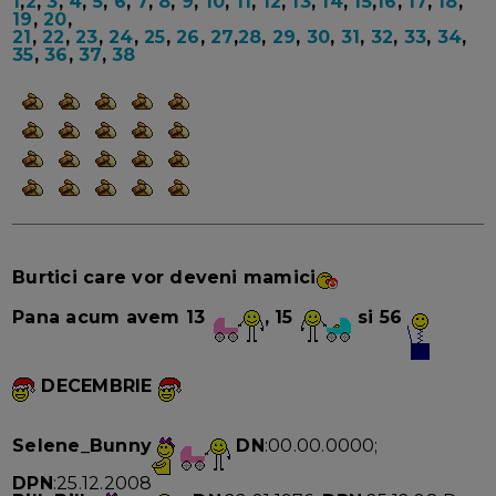
1
,
2
,
3
,
4
,
5
,
6
,
7
,
8
,
9
,
10
,
11
,
12
,
13
,
14
,
15
,
16
,
17
,
18
,
19
,
20
,
21
,
22
,
23
,
24
,
25
,
26
,
27
,
28
,
29
,
30
,
31
,
32
,
33
,
34
,
35
,
36
,
37
,
38
Burtici care vor deveni mamici
Pana acum avem 13
, 15
si 56
DECEMBRIE
Selene_Bunny
DN
:00.00.0000;
DPN
:25.12.2008