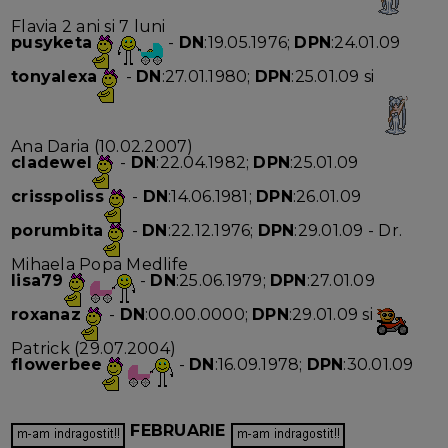
Flavia 2 ani si 7 luni
pusyketa
-
DN
:19.05.1976;
DPN
:24.01.09
tonyalexa
-
DN
:27.01.1980;
DPN
:25.01.09 si
Ana Daria (10.02.2007)
cladewel
-
DN
:22.04.1982;
DPN
:25.01.09
crisspoliss
-
DN
:14.06.1981;
DPN
:26.01.09
porumbita
-
DN
:22.12.1976;
DPN
:29.01.09 - Dr.
Mihaela Popa Medlife
lisa79
-
DN
:25.06.1979;
DPN
:27.01.09
roxanaz
-
DN
:00.00.0000;
DPN
:29.01.09 si
Patrick (29.07.2004)
flowerbee
-
DN
:16.09.1978;
DPN
:30.01.09
FEBRUARIE