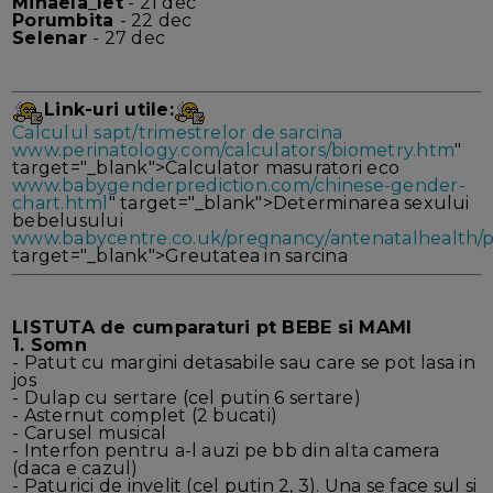
Mihaela_let
- 21 dec
Porumbita
- 22 dec
Selenar
- 27 dec
Link-uri utile:
Calculul sapt/trimestrelor de sarcina
www.perinatology.com/calculators/biometry.htm
"
target="_blank">Calculator masuratori eco
www.babygenderprediction.com/chinese-gender-
chart.html
" target="_blank">Determinarea sexului
bebelusului
www.babycentre.co.uk/pregnancy/antenatalhealth/p
target="_blank">Greutatea in sarcina
LISTUTA de cumparaturi pt BEBE si MAMI
1. Somn
- Patut cu margini detasabile sau care se pot lasa in
jos
- Dulap cu sertare (cel putin 6 sertare)
- Asternut complet (2 bucati)
- Carusel musical
- Interfon pentru a-l auzi pe bb din alta camera
(daca e cazul)
- Paturici de invelit (cel putin 2, 3). Una se face sul si