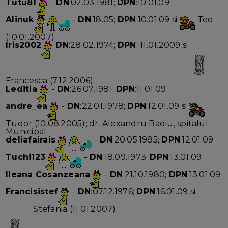
Tutu81
-
DN
:02.03.1981;
DPN
:10.01.09
Alinuk
-
DN
:18.05;
DPN
:10.01.09 si
Teo
(10.01.2007)
Iris2002
DN
:28.02.1974;
DPN
: 11.01.2009 si
Francesca (7.12.2006)
Leditia
-
DN
:26.07.1981;
DPN
:11.01.09
andre_ea
-
DN
:22.01.1978;
DPN
:12.01.09 si
Tudor (10.08.2005); dr. Alexandru Badiu, spitalul
Municipal
deliafairais
-
DN
:20.05.1985;
DPN
:12.01.09
Tuchi123
-
DN
:18.09.1973;
DPN
:13.01.09
Ileana Cosanzeana
-
DN
:21.10.1980;
DPN
:13.01.09
Francisistef
-
DN
:07.12.1976;
DPN
:16.01.09 si
Stefania (11.01.2007)