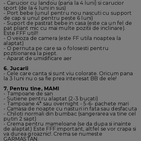
- Carucior cu landou (pana la 4 luni) si carucior
sport (de la 4 luni in sus)
- Port bebe (unul pentru nou nascuti cu support
de cap si unul pentru peste 6 luni)
- Suport de pastrat bebe in casa (este ca un fel de
pat pliant mic cu mai multe pozitii de inclinare).
Este FFF util!!
- O veioza de camera (este FF utila noaptea la
alaptat)
- O pernuta pe care sa o folosesti pentru
pozitionarea la piept.
- Aparat de umidificare aer
6. Jucarii
- Cele care canta si sunt viu colorate. Oricum pana
la 3 luni nu o sa fie prea interesat BB de ele!
7. Pentru tine, MAMI
- Tampoane de san
- Sutiene pentru alaptat (2-3 bucati)
- Tampoane 4* sau overnight - 5-6- pachete mari
- Camasa de noapte cu nasturi in fata sau desfacuta
- Chiloti normali din bumbac (sangerarea va tine cel
putin 2 sapt)
- Crema pentru mameloane (se da dupa si inainte
de alaptat) Este FFF important, altfel se vor crapa si
va durea groaznic!. Crema se numeste
GARMASTAN.