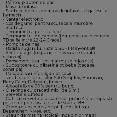
- Perie si piepten de par
- Masa de infasat
- Scutece de pus pe masa de infasat (se gasesc la
farmacii)
- Cantar electronic
- Cos de gunoi pentru scutecele murdare
- Scutece
- Termometru pentru copii
- Termometru de camera (temperatura in camera
TB sa fie intre 22-24 Grade)
- Pompita de nas
- Batista sugarului. Este o SUPER inventie!!!
- Ser fiziologic (se pune in nas sau se curata
ochisorii)
- Pansament steril (pt mai multe folosinte)
- Supozitoare cu glicerina pt bebe (daca se
constipa)
- Panadol sau Eferalgan pt copii
- solutie contra colicilor Sab Simplex, Bonnisan,
Baby Calm, Debridat, Infacol
- Alcool alb de 90% pentru buric.
- O seringa cu gradatii mici (de 3 ml)
- Servetele umede
- Cutii cu servetele uscate (cel putin 4 si le imprastii
peste tot prin casa pe unde stai cu BB)
- Crema cu oxid de zinc pt. fundulet sau
Bepanthen, Nivea, etc.
- Scaun de masina (scoica). Inca din prima zi!