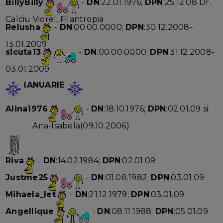
BillyBilly
-
DN
:22.01.1976;
DPN
:25.12.08 Dr.
Calciu Viorel, Filantropia
Relusha
-
DN
:00.00.0000;
DPN
:30.12.2008-
13.01.2009
sicuta13
-
DN
:00.00.0000;
DPN
:31.12.2008-
03.01.2009
IANUARIE
Alina1976
-
DN
:18.10.1976;
DPN
:02.01.09 si
Ana-Isabela(09.10.2006)
Riva
-
DN
:14.02.1984;
DPN
:02.01.09
Justme25
-
DN
:01.08.1982;
DPN
:03.01.09
Mihaela_let
-
DN
:21.12.1979;
DPN
:03.01.09
Angellique
-
DN
:08.11.1988;
DPN
:05.01.09