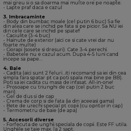
mai greu si o sa doarma mai multe ore pe noapte.
- Lapte praf daca e cazul
3. Imbracaminte
- Body din bumbac moale (cel putin 6 buc) Sa fie
din alea care se inchid pe fata si pe picior. Sa NU iei
din cele care se inchid pe spate!!
- Caciulite (3-4 buc)
- Hainute de exterior (aici ce si cate vrei dar nu
foarte multe)
- Ciorapi (sosete si dresuri). Cate 3-4 perechi.
- Babetele nu e cazul acum. Dupa 4-5 luni cand
incepe sa pape…
4. Baie
- Cadita (aici sunt 2 feluri…iti recomand sa iei din cea
simpla fara spatar pt ca poti spala mai bine pe BB).
Poti sa iei cadita cu masa de infasat. All-in-one!
- Prosoape cu triunghi de cap (cel putin 2 buc
mari).
- Gel de dus si de cap
- Crema de corp si de fata (ia din aceeasi gama)
- Bete de urechi special pt copii (cu opritor in cap)
- Termometru de baie (de apa)
5. Accesorii diverse
- Forfecuta de unghii speciala de copii. Este FF utila.
Unghiile se taie max. la 2 sapt.