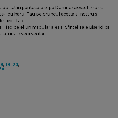
.
d a purtat in pantecele ei pe Dumnezeiescul Prunc.
este-l cu harul Tau pe pruncul acesta al nostru si
tivirii Tale.
l faci pe el un madular ales al Sfintei Tale Biserici, ca
a lui si in vecii vecilor.
18
,
19
,
20
,
34