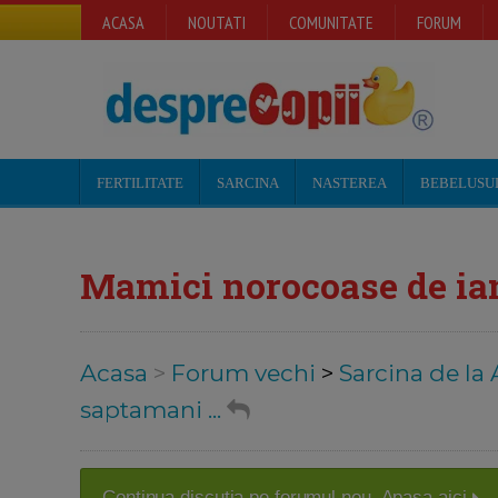
ACASA
NOUTATI
COMUNITATE
FORUM
FERTILITATE
SARCINA
NASTEREA
BEBELUSU
Mamici norocoase de ian
Acasa
>
Forum vechi
>
Sarcina de la 
saptamani ...
Continua discutia pe forumul nou. Apasa aici