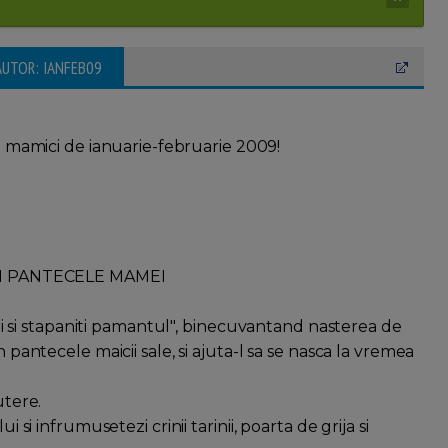
AUTOR: IANFEB09
 mamici de ianuarie-februarie 2009!
N PANTECELE MAMEI
titi si stapaniti pamantul", binecuvantand nasterea de
n pantecele maicii sale, si ajuta-l sa se nasca la vremea
utere.
 si infrumusetezi crinii tarinii, poarta de grija si