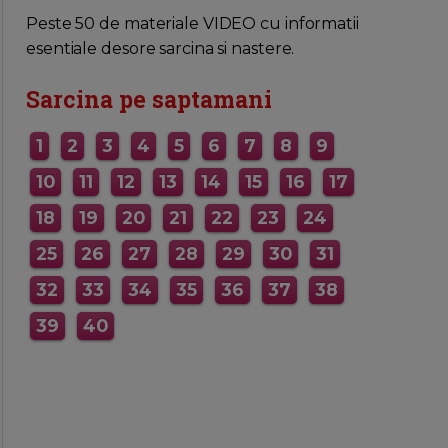
MAI MULTE INFORMATII AICI
Peste 50 de materiale VIDEO cu informatii
esentiale desore sarcina si nastere.
Sarcina pe saptamani
1
2
3
4
5
6
7
8
9
10
11
12
13
14
15
16
17
18
19
20
21
22
23
24
25
26
27
28
29
30
31
32
33
34
35
36
37
38
39
40