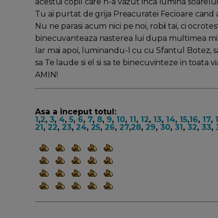
acestui copil care n-a vazut inca lumina soarelui
Tu ai purtat de grija Preacuratei Fecioare can
Nu ne parasi acum nici pe noi, robii tai, ci ocrot
binecuvanteaza nasterea lui dupa multimea milos
Iar mai apoi, luminandu-l cu cu Sfantul Botez, sa i
sa Te laude si el si sa te binecuvinteze in toata viat
AMIN!
Asa a inceput totul:
1
,
2
,
3
,
4
,
5
,
6
,
7
,
8
,
9
,
10
,
11
,
12
,
13
,
14
,
15
,
16
,
17
,
21
,
22
,
23
,
24
,
25
,
26
,
27
,
28
,
29
,
30
,
31
,
32
,
33
,