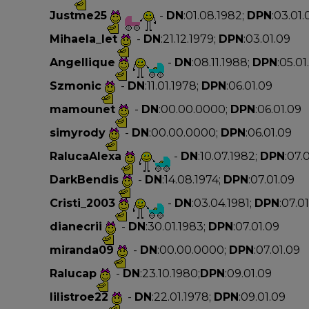
Justme25
-
DN
:01.08.1982;
DPN
:03.01.
Mihaela_let
-
DN
:21.12.1979;
DPN
:03.01.09
Angellique
-
DN
:08.11.1988;
DPN
:05.01
Szmonic
-
DN
:11.01.1978;
DPN
:06.01.09
mamounet
-
DN
:00.00.0000;
DPN
:06.01.09
simyrody
-
DN
:00.00.0000;
DPN
:06.01.09
RalucaAlexa
-
DN
:10.07.1982;
DPN
:07.
DarkBendis
-
DN
:14.08.1974;
DPN
:07.01.09
Cristi_2003
-
DN
:03.04.1981;
DPN
:07.0
dianecrii
-
DN
:30.01.1983;
DPN
:07.01.09
miranda09
-
DN
:00.00.0000;
DPN
:07.01.09
Ralucap
-
DN
:23.10.1980;
DPN
:09.01.09
lilistroe22
-
DN
:22.01.1978;
DPN
:09.01.09