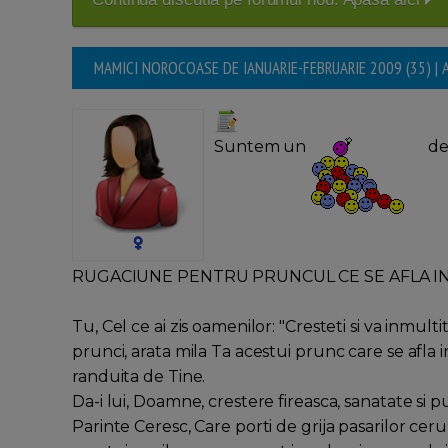
MAMICI NOROCOASE DE IANUARIE-FEBRUARIE 2009 (35) | 
Suntem un
de
RUGACIUNE PENTRU PRUNCUL CE SE AFLA I
Tu, Cel ce ai zis oamenilor: "Cresteti si va inmul
prunci, arata mila Ta acestui prunc care se afla i
randuita de Tine.
Da-i lui, Doamne, crestere fireasca, sanatate si p
Parinte Ceresc, Care porti de grija pasarilor cerului