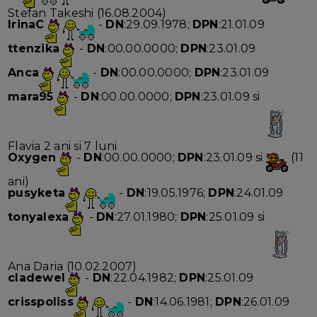
Stefan Takeshi (16.08.2004)
IrinaC
-
DN
:29.09.1978;
DPN
:21.01.09
ttenzika
-
DN
:00.00.0000;
DPN
:23.01.09
Anca
-
DN
:00.00.0000;
DPN
:23.01.09
mara95
-
DN
:00.00.0000;
DPN
:23.01.09 si
Flavia 2 ani si 7 luni
Oxygen
-
DN
:00.00.0000;
DPN
:23.01.09 si
(11
ani)
pusyketa
-
DN
:19.05.1976;
DPN
:24.01.09
tonyalexa
-
DN
:27.01.1980;
DPN
:25.01.09 si
Ana Daria (10.02.2007)
cladewel
-
DN
:22.04.1982;
DPN
:25.01.09
crisspoliss
-
DN
:14.06.1981;
DPN
:26.01.09