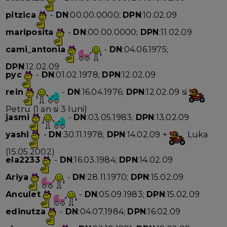
pitzica
-
DN
:00.00.0000;
DPN
:10.02.09
mariposita
-
DN
:00.00.0000;
DPN
:11.02.09
cami_antonia
-
DN
:04.06.1975;
DPN
:12.02.09
pyc
-
DN
:01.02.1978;
DPN
:12.02.09
rein
-
DN
:16.04.1976;
DPN
:12.02.09 si
Petru (1 an si 3 luni)
jasmi
-
DN
:03.05.1983;
DPN
:13.02.09
yashi
-
DN
:30.11.1978;
DPN
:14.02.09 +
Luka
(15.05.2002)
ela2233
-
DN
:16.03.1984;
DPN
:14.02.09
Ariya
-
DN
:28.11.1970;
DPN
:15.02.09
Anculet
-
DN
:05.09.1983;
DPN
:15.02.09
edinutza
-
DN
:04.07.1984;
DPN
:16.02.09