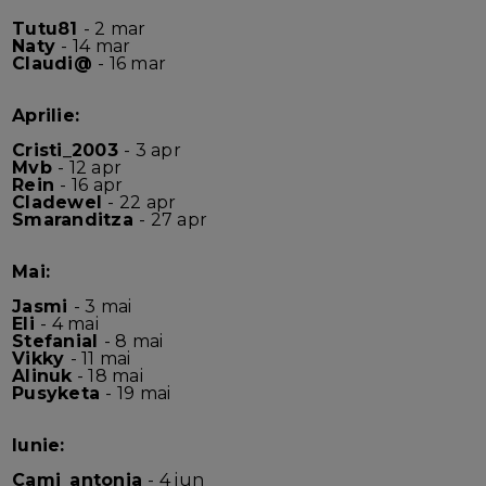
Tutu81
- 2 mar
Naty
- 14 mar
Claudi@
- 16 mar
Aprilie:
Cristi_2003
- 3 apr
Mvb
- 12 apr
Rein
- 16 apr
Cladewel
- 22 apr
Smaranditza
- 27 apr
Mai:
Jasmi
- 3 mai
Eli
- 4 mai
Stefanial
- 8 mai
Vikky
- 11 mai
Alinuk
- 18 mai
Pusyketa
- 19 mai
Iunie:
Cami_antonia
- 4 iun