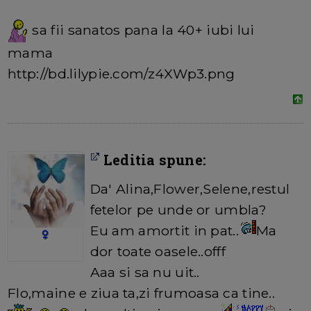
sa fii sanatos pana la 40+ iubi lui
mama
http://bd.lilypie.com/z4XWp3.png
Leditia spune:
Da' Alina,Flower,Selene,restul
fetelor pe unde or umbla?
Eu am amortit in pat..
Ma
dor toate oasele..offf
Aaa si sa nu uit..
Flo,maine e ziua ta,zi frumoasa ca tine..