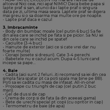
altceva! Nici ceai, nici apa! NIMIC! Daca bebe papa si
lapte praf si san, atunci da-i lapte praf o singura
data pe zi, ultima masa seara. Laptele praf se digera
mai greu si o sa doarma mai multe ore pe noapte.
- Lapte praf daca e cazul
3. Imbracaminte
- Body din bumbac moale (cel putin 6 buc) Sa fie
din alea care se inchid pe fata si pe picior. Sa NU iei
din cele care se inchid pe spate!!
- Caciulite (3-4 buc)
- Hainute de exterior (aici ce si cate vrei dar nu
foarte multe)
- Ciorapi (sosete si dresuri). Cate 3-4 perechi.
- Babetele nu e cazul acum. Dupa 4-5 luni cand
incepe sa pape…
4. Baie
- Cadita (aici sunt 2 feluri…iti recomand sa iei din cea
simpla fara spatar pt ca poti spala mai bine pe BB).
Poti sa iei cadita cu masa de infasat. All-in-one!
- Prosoape cu triunghi de cap (cel putin 2 buc
mari).
- Gel de dus si de cap
- Crema de corp si de fata (ia din aceeasi gama)
- Bete de urechi special pt copii (cu opritor in cap)
- Termometru de baie (de apa)