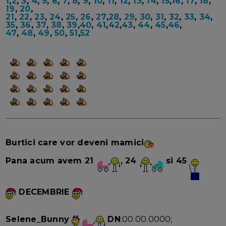
1
,
2
,
3
,
4
,
5
,
6
,
7
,
8
,
9
,
10
,
11
,
12
,
13
,
14
,
15
,
16
,
17
,
18
,
19
,
20
,
21
,
22
,
23
,
24
,
25
,
26
,
27
,
28
,
29
,
30
,
31
,
32
,
33
,
34
,
35
,
36
,
37
,
38
,
39
,
40
,
41
,
42
,
43
,
44
,
45
,
46
,
47
,
48
,
49
,
50
,
51
,
52
Burtici care vor deveni mamici
Pana acum avem 21
, 24
si 45
DECEMBRIE
Selene_Bunny
DN
:00.00.0000;