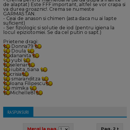
de alaptat) Este FFF important, altfel se vor crapa si
va durea groaznic!. Crema se numeste
GARMASTAN.
- Ceai de anason si chimen (asta daca nu ai lapte
suficient)
- Ser fiziologic si solutie de iod (pentru igiena la
locul epiziotomiei. Se da cel putin o sapt.)
Prietene dragi:
Donna79
Doula
dananita
yubi
selenar
iubita_tiana
crisia
smaranditza
Ioana Filipescu
mimika
Michelle81
RASPUNSURI
Mergi la pag.
Pag. 2