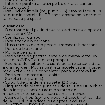
- Interfon pentru a-l auzi pe bb din alta camera
(daca e cazul)
- Paturici de invelit (cel putin 2, 3). Una se face sul si
se pune in spatele lui BB cand doame pe o parte ca
sa nu cada pe spate.
2. Mancare
- Biberoane (cel putin doua sau 4 daca nu alaptezi)
– cu tetine 0M+
- Sterilizator cu abur
- Incalzitor de biberoane
- Husa termoizolanta pentru transport biberoane
- Perie de biberoane
- Pompa de muls
- Recipiente de pastrat laptele de mama (este un
set de la AVENT cu tot cu pompa)
- Etichete de lipit pe recipient, pe care se scrie data
si ora mulgerii. Poti sa pastrezi laptele tau in frigider
max. 3 zile. - sau la congelator pana la cateva luni
- Recipient de masurat lichide
- Suzete (cel putin 3).
- Suport de prindere a suzetei (2,3 buc)
- Lingurita de plastic (una sau doua). Este utila chiar
de la inceput pentru administrarea de
medicamente, siropuri…sau ce mai e nevoie
- Ceai de la Hipp (pentru bebe > 2 sapt). Poti sa-i dai
de la 2 luni in sus daca nu alaptezi exclusiv.
- ALAPTATUL EXCLUSIV nu mai are nevoie de