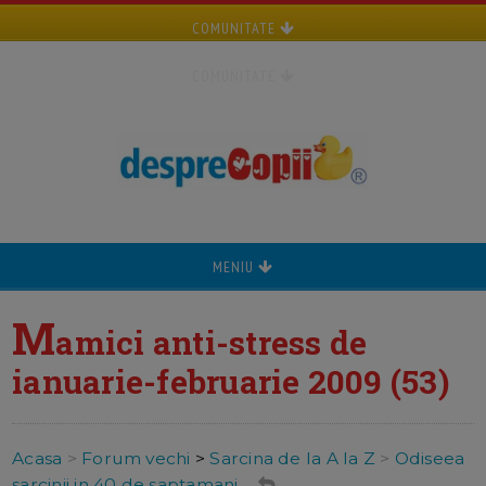
COMUNITATE
COMUNITATE
MENIU
M
amici anti-stress de
ianuarie-februarie 2009 (53)
Acasa
>
Forum vechi
>
Sarcina de la A la Z
>
Odiseea
sarcinii in 40 de saptamani ...