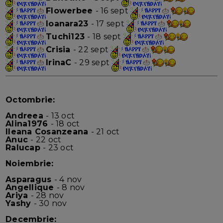
Flowerbee
- 16 sept
Ioanara23
- 17 sept
Tuchi123
- 18 sept
Crisia
- 22 sept
IrinaC
- 29 sept
Octombrie:
Andreea
- 13 oct
Alina1976
- 18 oct
Ileana Cosanzeana
- 21 oct
Anuc
- 22 oct
Ralucap
- 23 oct
Noiembrie:
Asparagus
- 4 nov
Angellique
- 8 nov
Ariya
- 28 nov
Yashy
- 30 nov
Decembrie: