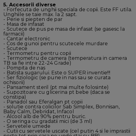
5. Accesorii diverse
- Forfecuta de unghii speciala de copii. Este FF utila.
Unghiile se taie max. la 2 sapt.
- Perie si piepten de par
- Masa de infasat
- Scutece de pus pe masa de infasat (se gasesc la
farmacii)
- Cantar electronic
- Cos de gunoi pentru scutecele murdare
- Scutece
- Termometru pentru copii
- Termometru de camera (temperatura in camera
TB sa fie intre 22-24 Grade)
- Pompita de nas
- Batista sugarului. Este o SUPER inventie!!!
- Ser fiziologic (se pune in nas sau se curata
ochisorii)
- Pansament steril (pt mai multe folosinte)
- Supozitoare cu glicerina pt bebe (daca se
constipa)
- Panadol sau Eferalgan pt copii
- solutie contra colicilor Sab Simplex, Bonnisan,
Baby Calm, Debridat, Infacol
- Alcool alb de 90% pentru buric.
- O seringa cu gradatii mici (de 3 ml)
- Servetele umede
- Cutii cu servetele uscate (cel putin 4 si le imprastii
peste tot prin casa pe unde stai cu BB)