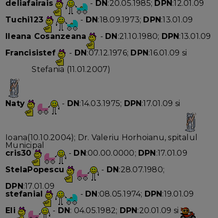
deliafairais
-
DN
:20.05.1985;
DPN
:12.01.09
Tuchi123
-
DN
:18.09.1973;
DPN
:13.01.09
Ileana Cosanzeana
-
DN
:21.10.1980;
DPN
:13.01.09
Francisistef
-
DN
:07.12.1976;
DPN
:16.01.09 si
Stefania (11.01.2007)
Naty
-
DN
:14.03.1975;
DPN
:17.01.09 si
Ioana(10.10.2004); Dr. Valeriu Horhoianu, spitalul
Municipal
cris30
-
DN
:00.00.0000;
DPN
:17.01.09
StelaPopescu
-
DN
:28.07.1980;
DPN
:17.01.09
stefanial
-
DN
:08.05.1974;
DPN
:19.01.09
Eli
-
DN
: 04.05.1982;
DPN
:20.01.09 si