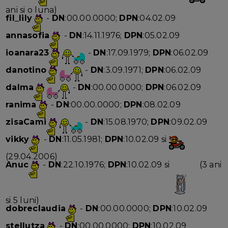
ani si o luna)
fil_lily
-
DN
:00.00.0000;
DPN
:04.02.09
annasofia
-
DN
:14.11.1976;
DPN
:05.02.09
ioanara23
-
DN
:17.09.1979;
DPN
:06.02.09
danotino
-
DN
:3.09.1971;
DPN
:06.02.09
dalma
-
DN
:00.00.0000;
DPN
:06.02.09
ranima
-
DN
:00.00.0000;
DPN
:08.02.09
zisaCami
-
DN
:15.08.1970;
DPN
:09.02.09
vikky
-
DN
:11.05.1981;
DPN
:10.02.09 si
(29.04.2006)
Anuc
-
DN
:22.10.1976;
DPN
:10.02.09 si
(3 ani
si 5 luni)
dobreclaudia
-
DN
:00.00.0000;
DPN
:10.02.09
stellutza
-
DN
:00.00.0000;
DPN
:10.02.09