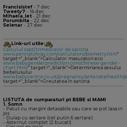
Francisistef
- 7 dec
Tweety7
- 16 dec
Mihaela_let
- 21 dec
Porumbita
- 22 dec
Selenar
- 27 dec
Link-uri utile:
Calculul sapt/trimestrelor de sarcina
www.perinatology.com/calculators/biometry.htm
"
target="_blank">Calculator masuratori eco
www.babygenderprediction.com/chinese-gender-
chart.html
" target="_blank">Determinarea sexului
bebelusului
www.babycentre.co.uk/pregnancy/antenatalhealth/p
target="_blank">Greutatea in sarcina
LISTUTA de cumparaturi pt BEBE si MAMI
1. Somn
- Patut cu margini detasabile sau care se pot lasa in
jos
- Dulap cu sertare (cel putin 6 sertare)
- Asternut complet (2 bucati)
- Carusel musical