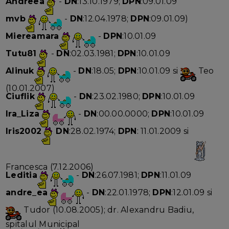
Andreea
-
DN
:13.10.1979;
DPN
:09.01.09
mvb
-
DN
:12.04.1978;
DPN
:09.01.09)
Miereamara
-
DPN
:10.01.09
Tutu81
-
DN
:02.03.1981;
DPN
:10.01.09
Alinuk
-
DN
:18.05;
DPN
:10.01.09 si
Teo
(10.01.2007)
Ciuflik
-
DN
:23.02.1980;
DPN
:10.01.09
Ira_Liza
-
DN
:00.00.0000;
DPN
:10.01.09
Iris2002
DN
:28.02.1974;
DPN
: 11.01.2009 si
Francesca (7.12.2006)
Leditia
-
DN
:26.07.1981;
DPN
:11.01.09
andre_ea
-
DN
:22.01.1978;
DPN
:12.01.09 si
Tudor (10.08.2005); dr. Alexandru Badiu,
spitalul Municipal