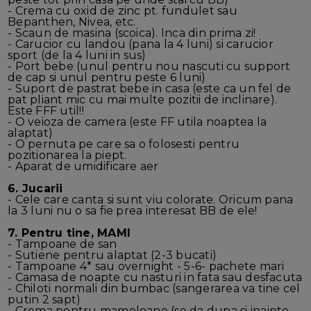
- Crema cu oxid de zinc pt. fundulet sau
Bepanthen, Nivea, etc.
- Scaun de masina (scoica). Inca din prima zi!
- Carucior cu landou (pana la 4 luni) si carucior
sport (de la 4 luni in sus)
- Port bebe (unul pentru nou nascuti cu support
de cap si unul pentru peste 6 luni)
- Suport de pastrat bebe in casa (este ca un fel de
pat pliant mic cu mai multe pozitii de inclinare).
Este FFF util!!
- O veioza de camera (este FF utila noaptea la
alaptat)
- O pernuta pe care sa o folosesti pentru
pozitionarea la piept.
- Aparat de umidificare aer
6. Jucarii
- Cele care canta si sunt viu colorate. Oricum pana
la 3 luni nu o sa fie prea interesat BB de ele!
7. Pentru tine, MAMI
- Tampoane de san
- Sutiene pentru alaptat (2-3 bucati)
- Tampoane 4* sau overnight - 5-6- pachete mari
- Camasa de noapte cu nasturi in fata sau desfacuta
- Chiloti normali din bumbac (sangerarea va tine cel
putin 2 sapt)
- Crema pentru mameloane (se da dupa si inainte