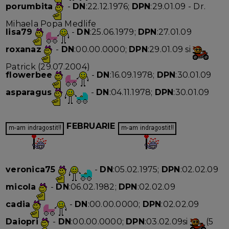
porumbita
-
DN
:22.12.1976;
DPN
:29.01.09 - Dr.
Mihaela Popa Medlife
lisa79
-
DN
:25.06.1979;
DPN
:27.01.09
roxanaz
-
DN
:00.00.0000;
DPN
:29.01.09 si
Patrick (29.07.2004)
flowerbee
-
DN
:16.09.1978;
DPN
:30.01.09
asparagus
-
DN
:04.11.1978;
DPN
:30.01.09
FEBRUARIE
veronica75
-
DN
:05.02.1975;
DPN
:02.02.09
micola
-
DN
:06.02.1982;
DPN
:02.02.09
cadia
-
DN
:00.00.0000;
DPN
:02.02.09
Daiopri
-
DN
:00.00.0000;
DPN
:03.02.09si
(5