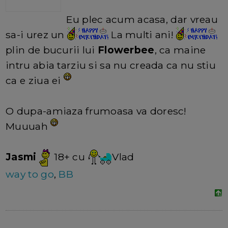
Eu plec acum acasa, dar vreau
sa-i urez un
La multi ani!
plin de bucurii lui
Flowerbee
, ca maine
intru abia tarziu si sa nu creada ca nu stiu
ca e ziua ei
O dupa-amiaza frumoasa va doresc!
Muuuah
Jasmi
18+ cu
Vlad
way to go
,
BB