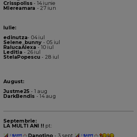
Crisspoliss
- 14 iunie
Miereamara
- 27 iun
Iulie:
edinutza
- 04 iul
Selene_bunny
- 05 iul
RalucaAlexa
- 10 iul
Leditia
- 26 iul
StelaPopescu
- 28 iul
August:
Justme25
- 1 aug
DarkBendis
- 14 aug
Septembrie:
LA MULTI ANI !!
pt:
Danotino
- 3 sept