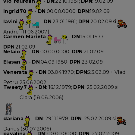
vio_reurean
-
DN
:22.10.1981;
DPN
:19.02.09
Ingrid70
-
DN
:00.00.0000;
DPN
:19.02.09
lavini
-
DN
:23.01.1981;
DPN
:20.02.09 si
Andrei (11.06.2007)
Carmen Marieta
-
DN
:15.01.1977;
DPN
:21.02.09
Nelaio
-
DN
:00.00.0000;
DPN
:21.02.09
Elasan
-
DN
:04.09.1980;
DPN
:23.02.09
Venerata
-
DN
:03.04.1970;
DPN
:23.02.09 + Vlad
Petru 25.06.2002
Tweety7
-
DN
: 16.12.1979;
DPN
: 25.02.2009 si
Clara (18.08.2006)
dariana
-
DN
: 29.11.1978;
DPN
: 25.02.2009 si
Darius (30.07.2006)
pavalina
-
DN
: 00.00.0000;
DPN
: 27.02.2009