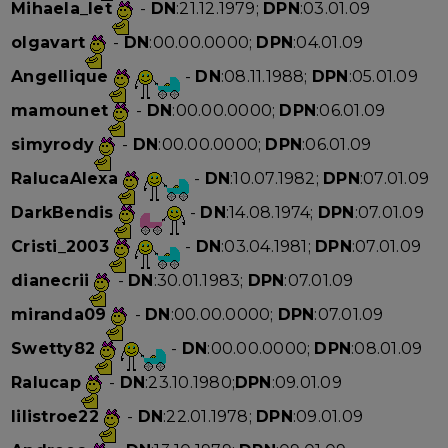
Mihaela_let
-
DN
:21.12.1979;
DPN
:03.01.09
olgavart
-
DN
:00.00.0000;
DPN
:04.01.09
Angellique
-
DN
:08.11.1988;
DPN
:05.01.09
mamounet
-
DN
:00.00.0000;
DPN
:06.01.09
simyrody
-
DN
:00.00.0000;
DPN
:06.01.09
RalucaAlexa
-
DN
:10.07.1982;
DPN
:07.01.09
DarkBendis
-
DN
:14.08.1974;
DPN
:07.01.09
Cristi_2003
-
DN
:03.04.1981;
DPN
:07.01.09
dianecrii
-
DN
:30.01.1983;
DPN
:07.01.09
miranda09
-
DN
:00.00.0000;
DPN
:07.01.09
Swetty82
-
DN
:00.00.0000;
DPN
:08.01.09
Ralucap
-
DN
:23.10.1980;
DPN
:09.01.09
lilistroe22
-
DN
:22.01.1978;
DPN
:09.01.09