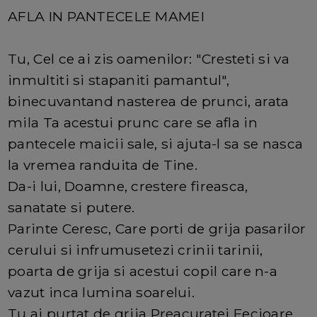
AFLA IN PANTECELE MAMEI
Tu, Cel ce ai zis oamenilor: "Cresteti si va
inmultiti si stapaniti pamantul",
binecuvantand nasterea de prunci, arata
mila Ta acestui prunc care se afla in
pantecele maicii sale, si ajuta-l sa se nasca
la vremea randuita de Tine.
Da-i lui, Doamne, crestere fireasca,
sanatate si putere.
Parinte Ceresc, Care porti de grija pasarilor
cerului si infrumusetezi crinii tarinii,
poarta de grija si acestui copil care n-a
vazut inca lumina soarelui.
Tu ai purtat de grija Preacuratei Fecioare