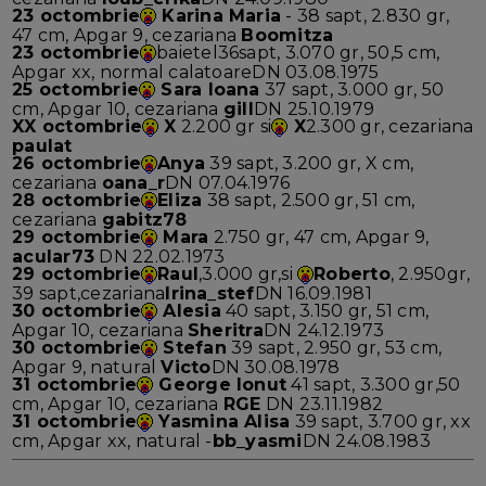
23 octombrie
Karina Maria
- 38 sapt, 2.830 gr,
47 cm, Apgar 9, cezariana
Boomitza
23 octombrie
baietel36sapt, 3.070 gr, 50,5 cm,
Apgar xx, normal calatoareDN 03.08.1975
25 octombrie
Sara Ioana
37 sapt, 3.000 gr, 50
cm, Apgar 10, cezariana
gill
DN 25.10.1979
XX octombrie
X
2.200 gr si
X
2.300 gr, cezariana
paulat
26 octombrie
Anya
39 sapt, 3.200 gr, X cm,
cezariana
oana_r
DN 07.04.1976
28 octombrie
Eliza
38 sapt, 2.500 gr, 51 cm,
cezariana
gabitz78
29 octombrie
Mara
2.750 gr, 47 cm, Apgar 9,
acular73
DN 22.02.1973
29 octombrie
Raul
,3.000 gr,si
Roberto
, 2.950gr,
39 sapt,cezariana
Irina_stef
DN 16.09.1981
30 octombrie
Alesia
40 sapt, 3.150 gr, 51 cm,
Apgar 10, cezariana
Sheritra
DN 24.12.1973
30 octombrie
Stefan
39 sapt, 2.950 gr, 53 cm,
Apgar 9, natural
Victo
DN 30.08.1978
31 octombrie
George Ionut
41 sapt, 3.300 gr,50
cm, Apgar 10, cezariana
RGE
DN 23.11.1982
31 octombrie
Yasmina Alisa
39 sapt, 3.700 gr, xx
cm, Apgar xx, natural -
bb_yasmi
DN 24.08.1983