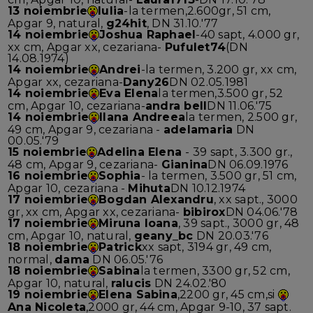
13 noiembrie
Iulia
-la termen,2.600gr, 51 cm,
Apgar 9, natural,
g24hit
, DN 31.10.'77
14 noiembrie
Joshua Raphael
-40 sapt, 4.000 gr,
xx cm, Apgar xx, cezariana-
Pufulet74
(DN
14.08.1974)
14 noiembrie
Andrei
-la termen, 3.200 gr, xx cm,
Apgar xx, cezariana-
Dany26
DN 02.05.1981
14 noiembrie
Eva Elena
la termen,3.500 gr, 52
cm, Apgar 10, cezariana-
andra bell
DN 11.06.'75
14 noiembrie
Ilana Andreea
la termen, 2.500 gr,
49 cm, Apgar 9, cezariana -
adelamaria
DN
00.05.'79
15 noiembrie
Adelina Elena
- 39 sapt, 3.300 gr.,
48 cm, Apgar 9, cezariana-
Gianina
DN 06.09.1976
16 noiembrie
Sophia
- la termen, 3.500 gr, 51 cm,
Apgar 10, cezariana -
Mihuta
DN 10.12.1974
17 noiembrie
Bogdan Alexandru
, xx sapt., 3000
gr, xx cm, Apgar xx, cezariana-
bibirox
DN 04.06.'78
17 noiembrie
Miruna Ioana
, 39 sapt., 3000 gr, 48
cm, Apgar 10, natural,
geany_bc
DN 20.03.'76
18 noiembrie
Patrick
xx sapt, 3194 gr, 49 cm,
normal,
dama
DN 06.05.'76
18 noiembrie
Sabina
la termen, 3300 gr, 52 cm,
Apgar 10, natural,
ralucis
DN 24.02.'80
19 noiembrie
Elena Sabina
,2200 gr, 45 cm,si
Ana Nicoleta
,2000 gr, 44 cm, Apgar 9-10, 37 sapt.