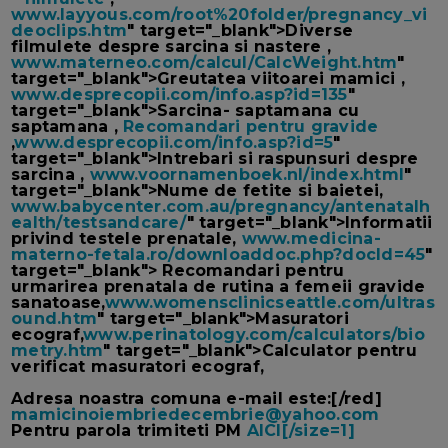
www.layyous.com/root%20folder/pregnancy_vi
deoclips.htm
" target="_blank">Diverse
filmulete despre sarcina si nastere ,
www.materneo.com/calcul/CalcWeight.htm
"
target="_blank">Greutatea viitoarei mamici ,
www.desprecopii.com/info.asp?id=135
"
target="_blank">Sarcina- saptamana cu
saptamana ,
Recomandari pentru gravide
,
www.desprecopii.com/info.asp?id=5
"
target="_blank">Intrebari si raspunsuri despre
sarcina ,
www.voornamenboek.nl/index.html
"
target="_blank">Nume de fetite si baietei,
www.babycenter.com.au/pregnancy/antenatalh
ealth/testsandcare/
" target="_blank">Informatii
privind testele prenatale,
www.medicina-
materno-fetala.ro/downloaddoc.php?docId=45
"
target="_blank"> Recomandari pentru
urmarirea prenatala de rutina a femeii gravide
sanatoase,
www.womensclinicseattle.com/ultras
ound.htm
" target="_blank">Masuratori
ecograf,
www.perinatology.com/calculators/bio
metry.htm
" target="_blank">Calculator pentru
verificat masuratori ecograf,
Adresa noastra comuna e-mail este:[/red]
mamicinoiembriedecembrie@yahoo.com
Pentru parola trimiteti PM
AICI[/size=1]