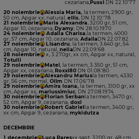
cezariana,
Pussi
DN 22.10'77
20 noiembrie
Alessia Maria,
la termen, 2900 gr,
50 cm, Apgar xx, natural,
ellis
, DN 12.10.'78
21 noiembrie
Maria Alexandra
, 3200 gr, 51 cm,
Apgar 10, cezariana,
Dyamy
, DN 28.10.1970
24 noiembrie
Adalia Charisa
,la termen, 4000
gr, 57 cm, Apgar 10, cezariana,
Adalia
DN 22.07.82
27 noiembrie
Lisandru
, la termen, 3.640 gr, 54
cm, Apgar 10, natural,
nelia
DN 22.09.'68
28 noiembrie
x, 3.270gr, xx cm, Apgar xx, natural,
Totulii
29 noiembrie
Matei
, la termen, 3.350 gr, 51 cm,
Apgar xx, cezariana,
Roxxi80
DN 01.08.'80
29 noiembrie
Alexandru Marius
la termen, 4330
gr, 56 cm, normal,
Olim
DN 17.06.'78
29 noiembrie
Amira Ioana,
la termen, 3100 gr, xx
cm, Apgar xx,
mariussimiuc
, DN 27.08.1974
30 noiembrie
Florian Serban
la termen, 3470 gr,
52 cm, Apgar 9, cezariana,
doxi
30 noiembrie
Robert Gabriel
la termen, 3400 gr,
xx cm, Apgar 9, cezariana,
mykidutza
DECEMBRIE
1 decembrie
Luca Rares
xx sapt, 3200 gr, 48 cm,