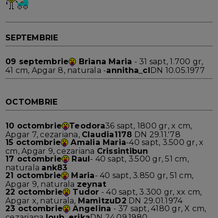
SEPTEMBRIE
09 septembrie
Briana Maria
- 31 sapt, 1.700 gr,
41 cm, Apgar 8, naturala -
annitha_cl
DN 10.05.1977
OCTOMBRIE
10 octombrie
Teodora
36 sapt, 1800 gr, x cm,
Apgar 7, cezariana,
Claudia1178
DN 29.11.'78
15 octombrie
Amalia Maria
-40 sapt, 3.500 gr, x
cm, Apgar 9, cezariana
Crissintibun
17 octombrie
Raul
- 40 sapt, 3.500 gr, 51 cm,
naturala
ank83
21 octombrie
Maria
- 40 sapt, 3.850 gr, 51 cm,
Apgar 9, naturala
zeynat
22 octombrie
Tudor
- 40 sapt, 3.300 gr, xx cm,
Apgar x, naturala,
MamitzuD2
DN 29.01.1974
23 octombrie
Angelina
- 37 sapt, 4180 gr, X cm,
cezariana
loub_erika
DN 24.09.1980