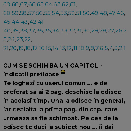
69
,
68
,
67
,
66
,
65
,
64,
63
,
62
,
61
,
60
,
59
,
58
,
57
,
56
,
55
,
54
,
53
,
52
,
51
,
50
,
49
,
48
,
47
,
46
,
45
,
44
,
43
,
42
,
41
,
40
,
39
,
38
,
37
,
36
,
35
,
34
,
33
,
32
,
31
,
30
,
29
,
28
,
27
,
26
,
2
5
,
24
,
23
,
22
,
21
,
20
,
19
,
18
,
17
,
16
,
15
,
14
,
13
,
12
,
11
,
10
,
9
,
8
,
7
,
6
,
5
,
4
,
3
,
2
,
1
CUM SE SCHIMBA UN CAPITOL -
indicatii pretioase
Te loghezi cu userul comun ... e de
preferat sa ai 2 pag. deschise la odisee
in acelasi timp. Una la odisee in general,
iar cealalta la prima pag. din cap. care
urmeaza sa fie schimbat. Pe cea de la
odisee te duci la subiect nou ... ii dai