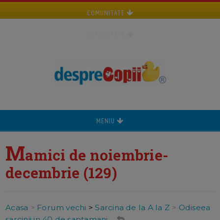
COMUNITATE
COMUNITATE
MENIU
M
amici de noiembrie-
decembrie (129)
Acasa
>
Forum vechi
>
Sarcina de la A la Z
>
Odiseea
sarcinii in 40 de saptamani ...