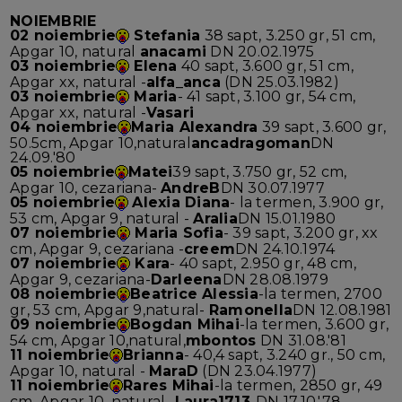
NOIEMBRIE
02 noiembrie
Stefania
38 sapt, 3.250 gr, 51 cm,
Apgar 10, natural
anacami
DN 20.02.1975
03 noiembrie
Elena
40 sapt, 3.600 gr, 51 cm,
Apgar xx, natural -
alfa_anca
(DN 25.03.1982)
03 noiembrie
Maria
- 41 sapt, 3.100 gr, 54 cm,
Apgar xx, natural -
Vasari
04 noiembrie
Maria Alexandra
39 sapt, 3.600 gr,
50.5cm, Apgar 10,natural
ancadragoman
DN
24.09.'80
05 noiembrie
Matei
39 sapt, 3.750 gr, 52 cm,
Apgar 10, cezariana-
AndreB
DN 30.07.1977
05 noiembrie
Alexia Diana
- la termen, 3.900 gr,
53 cm, Apgar 9, natural -
Aralia
DN 15.01.1980
07 noiembrie
Maria Sofia
- 39 sapt, 3.200 gr, xx
cm, Apgar 9, cezariana -
creem
DN 24.10.1974
07 noiembrie
Kara
- 40 sapt, 2.950 gr, 48 cm,
Apgar 9, cezariana-
Darleena
DN 28.08.1979
08 noiembrie
Beatrice Alessia
-la termen, 2700
gr, 53 cm, Apgar 9,natural-
Ramonella
DN 12.08.1981
09 noiembrie
Bogdan Mihai
-la termen, 3.600 gr,
54 cm, Apgar 10,natural,
mbontos
DN 31.08.'81
11 noiembrie
Brianna
- 40,4 sapt, 3.240 gr., 50 cm,
Apgar 10, natural -
MaraD
(DN 23.04.1977)
11 noiembrie
Rares Mihai
-la termen, 2850 gr, 49
cm, Apgar 10, natural-
Laura1713
-DN 17.10.'78