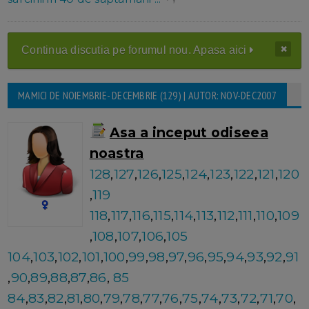
Continua discutia pe forumul nou. Apasa aici
MAMICI DE NOIEMBRIE- DECEMBRIE (129) | AUTOR: NOV-DEC2007
Asa a inceput odiseea
noastra
128
,
127
,
126
,
125
,
124
,
123
,
122
,
121
,
120
,
119
118
,
117
,
116
,
115
,
114
,
113
,
112
,
111
,
110
,
109
,
108
,
107
,
106
,
105
104
,
103
,
102
,
101
,
100
,
99
,
98
,
97
,
96
,
95
,
94
,
93
,
92
,
91
,
90
,
89
,
88
,
87
,
86
,
85
84
,
83
,
82
,
81
,
80
,
79
,
78
,
77
,
76
,
75
,
74
,
73
,
72
,
71
,
70
,