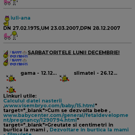
iuli-ana
DN 27.02.1975,UM 23.03.2007,DPN 28.12.2007
SARBATORITELE LUNII DECEMBRIE!
gama - 12.12...
slimatei - 26.12...
Linkuri utile:
Calculul datei nasterii
,
www.visembryo.com/baby/15.html
"
target="_blank">Cum se dezvolta bebe ,
www.babycenter.com/general/fetaldevelopme
nt/pregnancy/1290794.html
"
target="_blank">Greutate si centimetri in
burtica la mami ,
Dezvoltare in burtica la mami
- filmulete
,