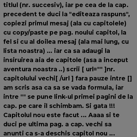
titlul (nr. succesiv), iar pe cea de la cap.
precedent te duci la "editeaza raspuns",
copiezi primul mesaj (ala cu capitolele)
cu copy/paste pe pag. noului capitol, la
fel si cu al doilea mesaj (ala mai lung, cu
lista noastra) ... iar ca sa adaugi la
insiruirea aia de capitole (asa a inceput
aventura noastra ..) scrii [ url="" ]nr.
capitolului vechi[ /url ] fara pauze intre []
am scris asa ca sa se vada formula, iar
intre "" se pune link-ul primei pagini de la
cap. pe care il schimbam. Si gata !!!
Capitolul nou este facut ... Aaaa si te
duci pe ultima pag. a cap. vechi sa
anunti ca s-a deschis capitol nou ...