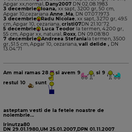
Apgar xx,normal,
Dany2007
DN 02.08.1983
3 decembrie
Ioana,
xx sapt, 3200 gr, 50 cm,
Apgar 10,cezariana
Anne_Ma
, DN 07.07.1973
3 decembrie
Radu Nicolae
, xx sapt, 3270 gr, 49.5
cm, Apgar 10, cezariana,
cristi07
DN 21.10.'72
5 decembrie
Luca Teodor
la termen, 4.200 gr,
55 cm, Apgar xx, natural,
Roxx
, DN 09.08.'80
7 decembrie
Andreea Stefania
la termen, 3500
gr, 51.5 cm, Apgar 10, cezariana,
vali delide ,
DN
13.04.'71
Am mai ramas 28
si avem 9
si 9
restul 10
sunt
asteptam vesti de la fetele noastre de
noiembrie...
Irinutza80
DN 29.01.1980,UM 25.01.2007,DPN 01.11.2007