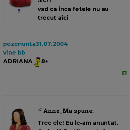
aici?
vad ca inca fetele nu au
trecut aici
pozenunta31.07.2004
vine bb
ADRIANA
8+
Anne_Ma spune:
Trec ele! Eu le-am anuntat.