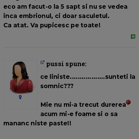
eco am facut-o la 5 sapt si nu se vedea
inca embrionul, ci doar saculetul.
Ca atat. Va pupicesc pe toate!
pussi spune:
ce liniste..................sunteti la
somnic???
Mie nu mi-a trecut durerea
acum mi-e foame si o sa
mananc niste paste!!