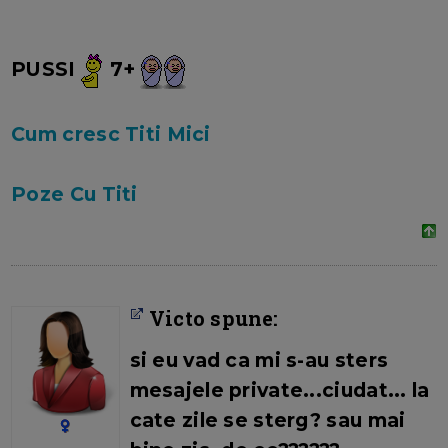
PUSSI
7+
Cum cresc Titi Mici
Poze Cu Titi
Victo spune:
si eu vad ca mi s-au sters
mesajele private...ciudat... la
cate zile se sterg? sau mai