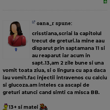
oana_r spune:
crisstiana,scriai la capitolul
trecut de greturi.la mine aau
disparut prin saptamana 11 si
au reaparut iar acum in
sapt.13,am 2 zile bune si una
vomit toata ziua, si o lingura cu apa daca
iau vomit.fac injectii intravenos cu calciu
si glucoza.am inteles ca ascapi de
greturi atunci cand simti ca misca BB.
13+ si matei