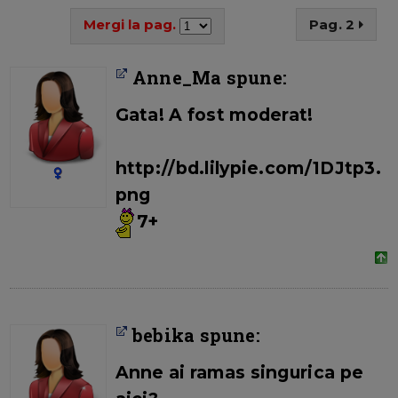
Mergi la pag.
Pag. 2
Anne_Ma spune:
Gata! A fost moderat!
http://bd.lilypie.com/1DJtp3.
png
7+
bebika spune:
Anne ai ramas singurica pe