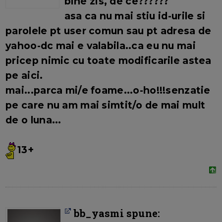
bine zis, de ce??????
asa ca nu mai stiu id-urile si
parolele pt user comun sau pt adresa de
yahoo-dc mai e valabila..ca eu nu mai
pricep nimic cu toate modificarile astea
pe aici.
mai...parca mi/e foame...o-ho!!!senzatie
pe care nu am mai simtit/o de mai mult
de o luna...
13+
bb_yasmi spune: