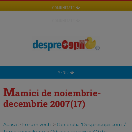
COMUNITATE
COMUNITATE
MENIU
M
amici de noiembrie-
decembrie 2007(17)
Acasa
>
Forum vechi
>
Generatia 'Desprecopii.com' /
Teme specializate
>
Odiseea sarcinii in 40 de