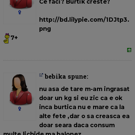
Ce faci? Burtik creste?
http://bd.lilypie.com/1DJtp3.
png
7+
bebika spune:
nu asa de tare m-am ingrasat
doar un kg si eu zic ca e ok
inca burtica nu e mare ca la
alte fete ,dar o sa creasca ea
doar seara daca consum
multe lichide ma balonez