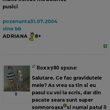
pusici
pozenunta31.07.2004
vine bb
ADRIANA
8+
Roxxy80 spune:
Salutare. Ce fac gravidutele
mele? As vrea sa tin si eu
pasul cu voi la scris, dar din
pacate seara sunt super
somnoroasa
si numai patul il