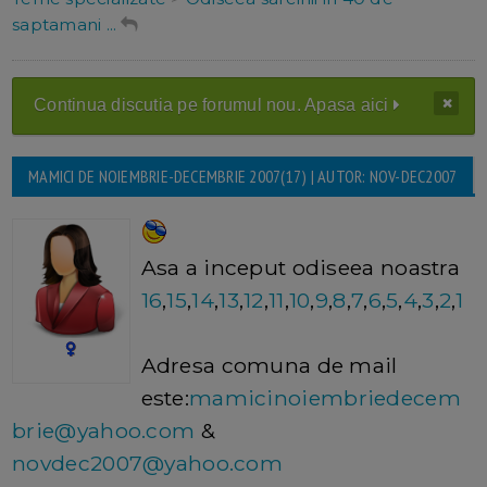
saptamani ...
Continua discutia pe forumul nou. Apasa aici
MAMICI DE NOIEMBRIE-DECEMBRIE 2007(17) | AUTOR: NOV-DEC2007
Asa a inceput odiseea noastra
16
,
15
,
14
,
13
,
12
,
11
,
10
,
9
,
8
,
7
,
6
,
5
,
4
,
3
,
2
,
1
Adresa comuna de mail
este:
mamicinoiembriedecem
brie@yahoo.com
&
novdec2007@yahoo.com