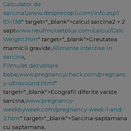
Calculator de
sarcina1
,
www.desprecopii.com/info.asp?
ID=138
" target="_blank">calcul sarcina2 + 2
sapt
www.neufmoisetplus.com/calcul/Calc
Weight.htm
" target="_blank">Greutatea
mamicii gravide,
Alimente interzise in
sarcina
,
Filmulet dezvoltare
bebe
,
www.pregnancycheck.com/pregnanc
y-ultrasound.html
"
target="_blank">Ecografii diferite varste
sarcina,
www.pregnancy-
weekbyweek.com/pregnancy-week-1-and-
2.htm
" target="_blank">Sarcina-saptamana
cu saptamana,