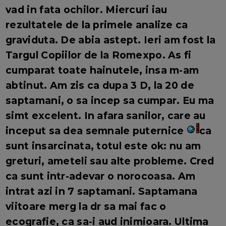
vad in fata ochilor. Miercuri iau
rezultatele de la primele analize ca
graviduta. De abia astept. Ieri am fost la
Targul Copiilor de la Romexpo. As fi
cumparat toate hainutele, insa m-am
abtinut. Am zis ca dupa 3 D, la 20 de
saptamani, o sa incep sa cumpar. Eu ma
simt excelent. In afara sanilor, care au
inceput sa dea semnale puternice
ca
sunt insarcinata, totul este ok: nu am
greturi, ameteli sau alte probleme. Cred
ca sunt intr-adevar o norocoasa. Am
intrat azi in 7 saptamani. Saptamana
viitoare merg la dr sa mai fac o
ecografie, ca sa-i aud inimioara. Ultima