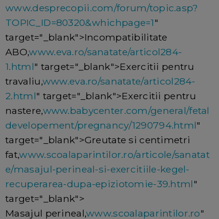
www.desprecopii.com/forum/topic.asp?
TOPIC_ID=80320&whichpage=1
"
target="_blank">Incompatibilitate
ABO,
www.eva.ro/sanatate/articol284-
1.html
" target="_blank">Exercitii pentru
travaliu,
www.eva.ro/sanatate/articol284-
2.html
" target="_blank">Exercitii pentru
nastere,
www.babycenter.com/general/fetal
developement/pregnancy/1290794.html
"
target="_blank">Greutate si centimetri
fat,
www.scoalaparintilor.ro/articole/sanatat
e/masajul-perineal-si-exercitiile-kegel-
recuperarea-dupa-epiziotomie-39.html
"
target="_blank">
Masajul perineal,
www.scoalaparintilor.ro
"