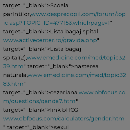
target="_blank">Scoala
parintilor,
www.desprecopii.com/forum/top
ic.asp?TOPIC_ID=47715&whichpage=1
"
target="_blank">Lista bagaj spital,
www.activecenter.ro/gravida.php
"
target="_blank">Lista bagaj
spital(2),
www.emedicine.com/med/topic32
39.htm
" target="_blank">nasterea
naturala,
www.emedicine.com/med/topic32
83.htm
"
target="_blank">cezariana,
www.obfocus.co
m/questions/qanda7.htm
"
target="_blank">link bHCG
www.obfocus.com/calculators/gender.htm
" target="_blank">sexul