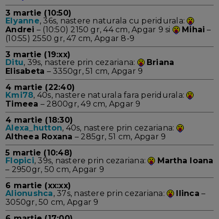
3 martie (10:50)
Elyanne
, 36s, nastere naturala cu peridurala:
Andrei
– (10:50) 2150 gr, 44 cm, Apgar 9 si
Mihai
–
(10:55) 2550 gr, 47 cm, Apgar 8-9
3 martie (19:xx)
Ditu
, 39s, nastere prin cezariana:
Briana
Elisabeta
– 3350gr, 51 cm, Apgar 9
4 martie (22:40)
Kmi78
, 40s, nastere naturala fara peridurala:
Timeea
– 2800gr, 49 cm, Apgar 9
4 martie (18:30)
Alexa_hutton
, 40s, nastere prin cezariana:
Altheea Roxana
– 285gr, 51 cm, Apgar 9
5 martie (10:48)
Flopici
, 39s, nastere prin cezariana:
Martha Ioana
– 2950gr, 50 cm, Apgar 9
6 martie (xx:xx)
Alionushca
, 37s, nastere prin cezariana:
Ilinca
–
3050gr, 50 cm, Apgar 9
6 martie (17:00)