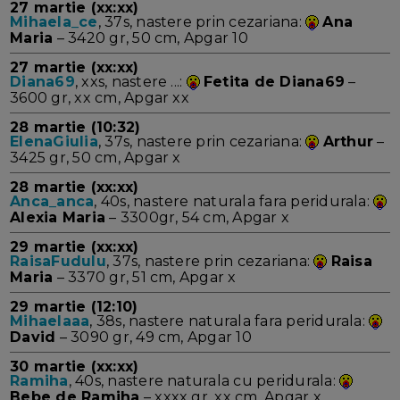
27 martie (xx:xx)
Mihaela_ce
, 37s, nastere prin cezariana:
Ana
Maria
– 3420 gr, 50 cm, Apgar 10
27 martie (xx:xx)
Diana69
, xxs, nastere ...:
Fetita de Diana69
–
3600 gr, xx cm, Apgar xx
28 martie (10:32)
ElenaGiulia
, 37s, nastere prin cezariana:
Arthur
–
3425 gr, 50 cm, Apgar x
28 martie (xx:xx)
Anca_anca
, 40s, nastere naturala fara peridurala:
Alexia Maria
– 3300gr, 54 cm, Apgar x
29 martie (xx:xx)
RaisaFudulu
, 37s, nastere prin cezariana:
Raisa
Maria
– 3370 gr, 51 cm, Apgar x
29 martie (12:10)
Mihaelaaa
, 38s, nastere naturala fara peridurala:
David
– 3090 gr, 49 cm, Apgar 10
30 martie (xx:xx)
Ramiha
, 40s, nastere naturala cu peridurala:
Bebe de Ramiha
– xxxx gr, xx cm, Apgar x