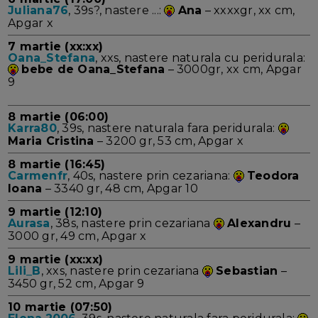
Juliana76
, 39s?, nastere ...:
Ana
– xxxxgr, xx cm,
Apgar x
7 martie (xx:xx)
Oana_Stefana
, xxs, nastere naturala cu peridurala:
bebe de Oana_Stefana
– 3000gr, xx cm, Apgar
9
8 martie (06:00)
Karra80
, 39s, nastere naturala fara peridurala:
Maria Cristina
– 3200 gr, 53 cm, Apgar x
8 martie (16:45)
Carmenfr
, 40s, nastere prin cezariana:
Teodora
Ioana
– 3340 gr, 48 cm, Apgar 10
9 martie (12:10)
Aurasa
, 38s, nastere prin cezariana
Alexandru
–
3000 gr, 49 cm, Apgar x
9 martie (xx:xx)
Lili_B
, xxs, nastere prin cezariana
Sebastian
–
3450 gr, 52 cm, Apgar 9
10 martie (07:50)