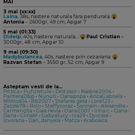
MAI
3 mai (xx:xx)
Laina
, 38s, nastere naturala fara peridurala:
Antonia
– 2600gr, 49 cm, Apgar 7
5 mai (01:33)
Dideip
, 40s, nastere naturala...:
Paul Cristian
–
3000gr, 48 cm, Apgar 10
9 mai (09:30)
Madybulancea
, 40s, nastere prin cezariana:
Razvan Stefan
– 3550 gr, 52 cm, Apgar 9
Asteptam vesti de la...
Pitzica
•
Pufuletule
•
Dintzisor
•
Nadine2004
•
Pantera28jp
•
Nunuti
•
Oanapopa
•
AncaGabriela
•
Mititica04
•
Bb2007
•
Stefania gela
•
Lore123
•
Zazzie78
•
Rolo
•
Steffycoraz
•
Sorinam
•
Alesandra
•
Carmençita
•
Gaia.nevia
•
Oana2007
•
Irina.c.
•
Oana-
Dana
•
CrinaM
•
Gabysilucy
•
Iza29
•
Dyonise
•
Izvorana
•
Dan_danyela
•
Matza
•
Araboaica