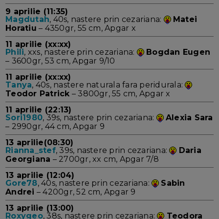
9 aprilie (11:35)
Magdutah
, 40s, nastere prin cezariana:
Matei
Horatiu
– 4350gr, 55 cm, Apgar x
11 aprilie (xx:xx)
Phili
, xxs, nastere prin cezariana:
Bogdan Eugen
– 3600gr, 53 cm, Apgar 9/10
11 aprilie (xx:xx)
Tanya
, 40s, nastere naturala fara peridurala:
Teodor Patrick
– 3800gr, 55 cm, Apgar x
11 aprilie (22:13)
Sori1980
, 39s, nastere prin cezariana:
Alexia Sara
– 2990gr, 44 cm, Apgar 9
13 aprilie(08:30)
Rianna_stef
, 39s, nastere prin cezariana:
Daria
Georgiana
– 2700gr, xx cm, Apgar 7/8
13 aprilie (12:04)
Gore78
, 40s, nastere prin cezariana:
Sabin
Andrei
– 4200gr, 52 cm, Apgar 9
13 aprilie (13:00)
Roxygeo
, 38s, nastere prin cezariana:
Teodora