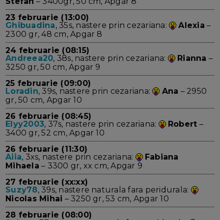
Stefan
– 3400gr, 50 cm, Apgar 8
23 februarie (13:00)
Ghibuadina
, 35s, nastere prin cezariana:
Alexia
–
2300 gr, 48 cm, Apgar 8
24 februarie (08:15)
Andreea20
, 38s, nastere prin cezariana:
Rianna
–
3250 gr, 50 cm, Apgar 9
25 februarie (09:00)
Loradin
, 39s, nastere prin cezariana:
Ana
– 2950
gr, 50 cm, Apgar 10
26 februarie (08:45)
Elyy2003
, 37s, nastere prin cezariana:
Robert
–
3400 gr, 52 cm, Apgar 10
26 februarie (11:30)
Aiia
, 3xs, nastere prin cezariana:
Fabiana
Mihaela
– 3300 gr, xx cm, Apgar 9
27 februarie (xx:xx)
Suzy78
, 39s, nastere naturala fara peridurala:
Nicolas Mihai
– 3250 gr, 53 cm, Apgar 10
28 februarie (08:00)