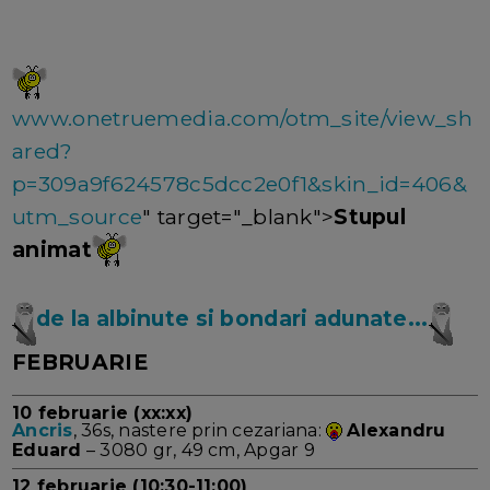
www.onetruemedia.com/otm_site/view_sh
ared?
p=309a9f624578c5dcc2e0f1&skin_id=406&
utm_source
" target="_blank">
Stupul
animat
de la albinute si bondari adunate...
FEBRUARIE
10 februarie (xx:xx)
Ancris
, 36s, nastere prin cezariana:
Alexandru
Eduard
– 3080 gr, 49 cm, Apgar 9
12 februarie (10:30-11:00)