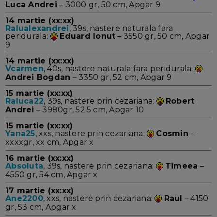
Luca Andrei
– 3000 gr, 50 cm, Apgar 9
14 martie (xx:xx)
Ralualexandrei
, 39s, nastere naturala fara
peridurala:
Eduard Ionut
– 3550 gr, 50 cm, Apgar
9
14 martie (xx:xx)
Vcarmen
, 40s, nastere naturala fara peridurala:
Andrei Bogdan
– 3350 gr, 52 cm, Apgar 9
15 martie (xx:xx)
Raluca22
, 39s, nastere prin cezariana:
Robert
Andrei
– 3980gr, 52.5 cm, Apgar 10
15 martie (xx:xx)
Yana25
, xxs, nastere prin cezariana:
Cosmin
–
xxxxgr, xx cm, Apgar x
16 martie (xx:xx)
Absoluta
, 39s, nastere prin cezariana:
Timeea
–
4550 gr, 54 cm, Apgar x
17 martie (xx:xx)
Ane2200
, xxs, nastere prin cezariana:
Raul
– 4150
gr, 53 cm, Apgar x