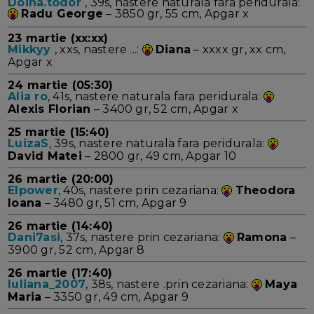
Doina.todor
, 39s, nastere naturala fara peridurala:
Radu George
– 3850 gr, 55 cm, Apgar x
23 martie (xx:xx)
Mikkyy
, xxs, nastere ...:
Diana
– xxxx gr, xx cm,
Apgar x
24 martie (05:30)
Alia ro
, 41s, nastere naturala fara peridurala:
Alexis Florian
– 3400 gr, 52 cm, Apgar x
25 martie (15:40)
LuizaS
, 39s, nastere naturala fara peridurala:
David Matei
– 2800 gr, 49 cm, Apgar 10
26 martie (20:00)
Elpower
, 40s, nastere prin cezariana:
Theodora
Ioana
– 3480 gr, 51 cm, Apgar 9
26 martie (14:40)
Dani7asi
, 37s, nastere prin cezariana:
Ramona
–
3900 gr, 52 cm, Apgar 8
26 martie (17:40)
Iuliana_2007
, 38s, nastere .prin cezariana:
Maya
Maria
– 3350 gr, 49 cm, Apgar 9