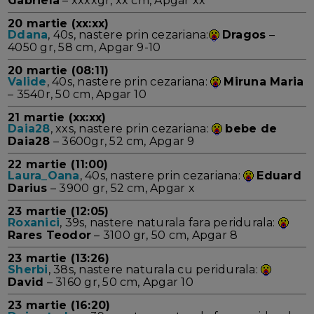
Gabriela
– xxxxgr, xx cm, Apgar xx
20 martie (xx:xx)
Ddana
, 40s, nastere prin cezariana:
Dragos
–
4050 gr, 58 cm, Apgar 9-10
20 martie (08:11)
Valide
, 40s, nastere prin cezariana:
Miruna Maria
– 3540r, 50 cm, Apgar 10
21 martie (xx:xx)
Daia28
, xxs, nastere prin cezariana:
bebe de
Daia28
– 3600gr, 52 cm, Apgar 9
22 martie (11:00)
Laura_Oana
, 40s, nastere prin cezariana:
Eduard
Darius
– 3900 gr, 52 cm, Apgar x
23 martie (12:05)
Roxanici
, 39s, nastere naturala fara peridurala:
Rares Teodor
– 3100 gr, 50 cm, Apgar 8
23 martie (13:26)
Sherbi
, 38s, nastere naturala cu peridurala:
David
– 3160 gr, 50 cm, Apgar 10
23 martie (16:20)