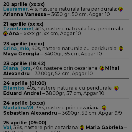
20 aprilie (xx:xx)
Lauramar
, 41s, nastere naturala fara peridurala:
Arianna Vanessa
– 3650 gr, 50 cm, Apgar 10
21 aprilie (xx:xx)
Tzontzonel
, 40s, nastere naturala fara peridurala:
Ana
– xxxx gr, xx cm, Apgar 10
23 aprilie (xx:xx)
Crina_mio
, 40s, nastere naturala cu peridurala:
Maya Georgia
– 3400gr, 55 cm, Apgar 10
23 aprilie (18:42)
Diana_jors
, 40s, nastere prin cezariana:
Mihai
Alexandru
– 3300gr, 52 cm, Apgar 10
24 aprilie (01:00)
Ellamiss
, 40s, nastere naturala cu peridurala:
Eduard Andrei
– 3800gr, 57 cm, Apgar 10
24 aprilie (xx:xx)
Madalina78
, 39s, nastere prin cezariana:
Sebastian Alexandru
– 3690gr, 53 cm, Apgar 9/9
25 aprilie (09:00)
Val
, 38s, nastere prin cezariana:
Maria Gabriela
–