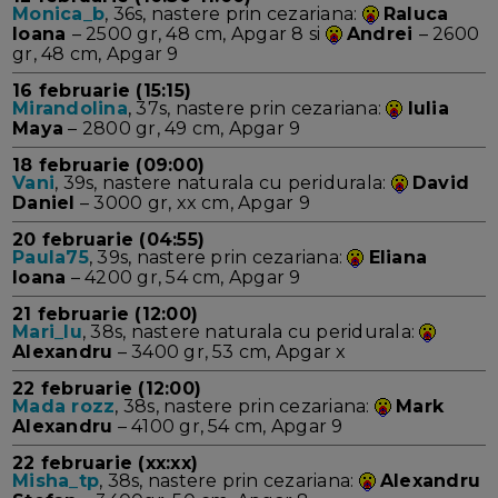
Monica_b
, 36s, nastere prin cezariana:
Raluca
Ioana
– 2500 gr, 48 cm, Apgar 8 si
Andrei
– 2600
gr, 48 cm, Apgar 9
16 februarie (15:15)
Mirandolina
, 37s, nastere prin cezariana:
Iulia
Maya
– 2800 gr, 49 cm, Apgar 9
18 februarie (09:00)
Vani
, 39s, nastere naturala cu peridurala:
David
Daniel
– 3000 gr, xx cm, Apgar 9
20 februarie (04:55)
Paula75
, 39s, nastere prin cezariana:
Eliana
Ioana
– 4200 gr, 54 cm, Apgar 9
21 februarie (12:00)
Mari_lu
, 38s, nastere naturala cu peridurala:
Alexandru
– 3400 gr, 53 cm, Apgar x
22 februarie (12:00)
Mada rozz
, 38s, nastere prin cezariana:
Mark
Alexandru
– 4100 gr, 54 cm, Apgar 9
22 februarie (xx:xx)
Misha_tp
, 38s, nastere prin cezariana:
Alexandru