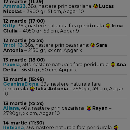
12 martie (11:39)
Amma23
, 38s, nastere prin cezariana:
Lucas
Nicolas
– 3900 gr, 51 cm, Apgar 10
12 martie (17:00)
Kitty
, 39s, nastere naturala fara peridurala:
Irina
Giulia
– 4050 gr, 53 cm, Apgar 9
12 martie (xx:xx)
Yrrol_13
, 38s, nastere prin cezariana:
Sara
Antonia
– 2150 gr, xx cm, Apgar x
13 martie (18:00)
Paxela
, 38s, nastere naturala fara peridurala:
Ana
Delia
– 3630 gr, 50 cm, Apgar x
13 martie (15:45)
GeaninaElena
, 39s, nastere naturala fara
peridurala:
Iulia Antonia
– 2950gr, 49 cm, Apgar
10
13 martie (xx:xx)
Aliana
, 40s, nastere prin cezariana:
Rayan
–
2790gr, xx cm, Apgar 10
14 martie (11:30)
Rebiana
, 36s, nastere naturala fara peridurala: