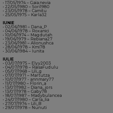
• 17/05/1974 – Gaia.nevia
• 22/05/1980 – Sori1980
• 23/05/1978 – Camitu
• 25/05/1975 – Karla32
IUNIE
• 02/06/1981 – Dana_P
• 04/06/1978 – Roxanici
• 10/06/1974 – Magdutah
• 19/06/1979 – Rebiana27
• 23/06/1981 – Alionushca
• 28/06/1978 – Kmi78
• 30/06/1984 – Iunita
IULIE
• 03/07/1975 – Elyy2003
• 04/07/1978 – RaisaFudulu
• 05/07/1968 – Lili_g
• 07/07/1971 – Martutza
• 10/07/1977 - annmary77
• 11/07/1980 – Florin_a
• 13/07/1982 – Diana_jors
• 13/07/1978 – Gaby78
• 18/07/1987 – Madybulancea
• 24/07/1980 – Carla_lia
• 27/07/1974 – Lili_B
• 29/07/1978 – Nunuti