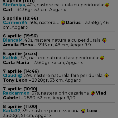
5 aprilie (11:11)
Stefaniya
, 40s, nastere naturala cu peridurala:
Carl
– 3438gr, 53 cm, Apgar x
5 aprilie (18:46)
Carmen94
, 40s, nastere....:
Darius
– 3348gr, 48
cm, Apgar x
6 aprilie (19:56)
BiancaM
, 40s, nastere naturala cu peridurala:
Amalia Elena
– 3915 gr, 48 cm, Apgar 9.9
6 aprilie (xx:xx)
Katink
, 37s, nastere naturala fara peridurala:
Carla Maria
– 2380gr, xx cm, Apgar x
7 aprilie (14:46)
Claudi@
, 39s, nastere naturala fara peridurala:
Tony Leon
– 2920gr, 53 cm, Apgar x
7 aprilie (10:10)
Radcarmen
, 37s, nastere prin cezariana:
Vlad
Gabriel
– 2890, 52 cm, Apgar 9/10
8 aprilie (11:00)
Karla32
, 39s, nastere prin cezariana:
Luca
–
3300gr, 51 cm, Apgar x