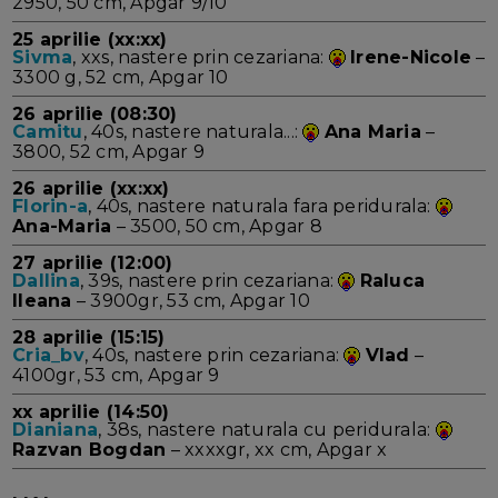
2950, 50 cm, Apgar 9/10
25 aprilie (xx:xx)
Sivma
, xxs, nastere prin cezariana:
Irene-Nicole
–
3300 g, 52 cm, Apgar 10
26 aprilie (08:30)
Camitu
, 40s, nastere naturala...:
Ana Maria
–
3800, 52 cm, Apgar 9
26 aprilie (xx:xx)
Florin-a
, 40s, nastere naturala fara peridurala:
Ana-Maria
– 3500, 50 cm, Apgar 8
27 aprilie (12:00)
Dallina
, 39s, nastere prin cezariana:
Raluca
Ileana
– 3900gr, 53 cm, Apgar 10
28 aprilie (15:15)
Cria_bv
, 40s, nastere prin cezariana:
Vlad
–
4100gr, 53 cm, Apgar 9
xx aprilie (14:50)
Dianiana
, 38s, nastere naturala cu peridurala:
Razvan Bogdan
– xxxxgr, xx cm, Apgar x