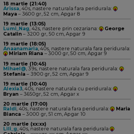
18 martie (21:40)
Arissa
, 40s, nastere naturala fara peridurala:
Maya
– 3600 gr, 52 cm, Apgar 8
19 martie (13:05)
Lumi_Nag
, 42s, nastere prin cezariana:
George
Catalin
– 3200 gr, 50 cm, Apgar 9
19 martie (18:05)
Anaanamaria
, 40s, nastere naturala fara peridurala:
Miriam Riana
– 3000 gr, 50 cm, Apgar 9
19 martie (10:45)
Mihael@
, 39s, nastere naturala fara peridurala:
Stefania
– 3900 gr, 52 cm, Apgar 9
19 martie (10:40)
Alexia3
, 40s, nastere naturala cu peridurala:
Bryan
– 3650gr, 52 cm, Apgar x
20 martie (17:00)
Raldi
, 40s, nastere naturala fara peridurala:
Maria
Bianca
– 3000 gr, 51 cm, Apgar 10
20 martie (xx:xx)
Lili_g
, 40s, nastere naturala fara peridurala