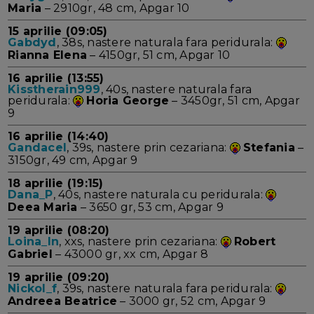
Maria
– 2910gr, 48 cm, Apgar 10
15 aprilie (09:05)
Gabdyd
, 38s, nastere naturala fara peridurala:
Rianna Elena
– 4150gr, 51 cm, Apgar 10
16 aprilie (13:55)
Kisstherain999
, 40s, nastere naturala fara
peridurala:
Horia George
– 3450gr, 51 cm, Apgar
9
16 aprilie (14:40)
Gandacel
, 39s, nastere prin cezariana:
Stefania
–
3150gr, 49 cm, Apgar 9
18 aprilie (19:15)
Dana_P
, 40s, nastere naturala cu peridurala:
Deea Maria
– 3650 gr, 53 cm, Apgar 9
19 aprilie (08:20)
Loina_ln
, xxs, nastere prin cezariana:
Robert
Gabriel
– 43000 gr, xx cm, Apgar 8
19 aprilie (09:20)
Nickol_f
, 39s, nastere naturala fara peridurala:
Andreea Beatrice
– 3000 gr, 52 cm, Apgar 9