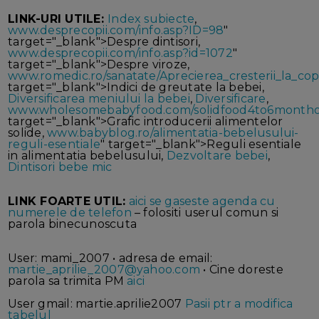
LINK-URI UTILE:
Index subiecte
,
www.desprecopii.com/info.asp?ID=98
"
target="_blank">Despre dintisori,
www.desprecopii.com/info.asp?id=1072
"
target="_blank">Despre viroze,
www.romedic.ro/sanatate/Aprecierea_cresterii_la_cop
target="_blank">Indici de greutate la bebei,
Diversificarea meniului la bebei
,
Diversificare
,
www.wholesomebabyfood.com/solidfood4to6month
target="_blank">Grafic introducerii alimentelor
solide,
www.babyblog.ro/alimentatia-bebelusului-
reguli-esentiale
" target="_blank">Reguli esentiale
in alimentatia bebelusului,
Dezvoltare bebei
,
Dintisori bebe mic
LINK FOARTE UTIL:
aici se gaseste agenda cu
numerele de telefon
– folositi userul comun si
parola binecunoscuta
User: mami_2007 • adresa de email:
martie_aprilie_2007@yahoo.com
• Cine doreste
parola sa trimita PM
aici
User gmail: martie.aprilie2007
Pasii ptr a modifica
tabelul