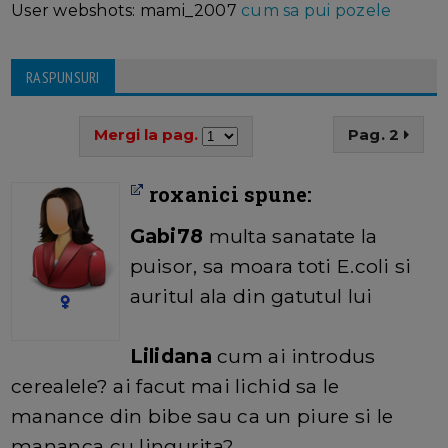
User webshots: mami_2007
cum sa pui pozele
RASPUNSURI
Mergi la pag.
Pag. 2
roxanici spune:
Gabi78
multa sanatate la
puisor, sa moara toti E.coli si
auritul ala din gatutul lui
Lilidana
cum ai introdus
cerealele? ai facut mai lichid sa le
manance din bibe sau ca un piure si le
mananca cu lingurita?