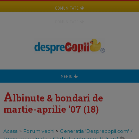
COMUNITATE
COMUNITATE
MENIU
A
lbinute & bondari de
martie-aprilie '07 (18)
Acasa
>
Forum vechi
>
Generatia 'Desprecopii.com' /
Teme specializate
>
Clubul scutecelor (1-4 ani)