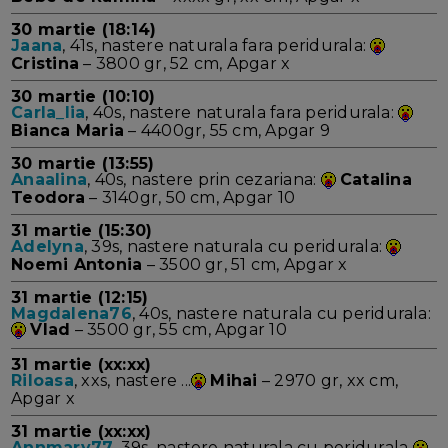
30 martie (18:14)
Jaana
, 41s, nastere naturala fara peridurala:
Cristina
– 3800 gr, 52 cm, Apgar x
30 martie (10:10)
Carla_lia
, 40s, nastere naturala fara peridurala:
Bianca Maria
– 4400gr, 55 cm, Apgar 9
30 martie (13:55)
Anaalina
, 40s, nastere prin cezariana:
Catalina
Teodora
– 3140gr, 50 cm, Apgar 10
31 martie (15:30)
Adelyna
, 39s, nastere naturala cu peridurala:
Noemi Antonia
– 3500 gr, 51 cm, Apgar x
31 martie (12:15)
Magdalena76
, 40s, nastere naturala cu peridurala:
Vlad
– 3500 gr, 55 cm, Apgar 10
31 martie (xx:xx)
Riloasa
, xxs, nastere ...
Mihai
– 2970 gr, xx cm,
Apgar x
31 martie (xx:xx)
Annmary77
, 39s, nastere naturala cu peridurala