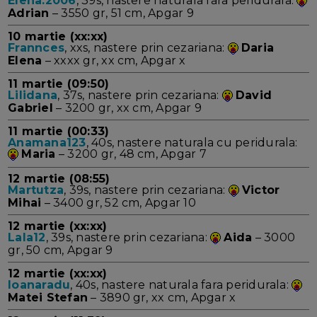
Elena.2006
, 39s, nastere naturala fara peridurala:
Adrian
– 3550 gr, 51 cm, Apgar 9
10 martie (xx:xx)
Frannces
, xxs, nastere prin cezariana:
Daria
Elena
– xxxx gr, xx cm, Apgar x
11 martie (09:50)
Lilidana
, 37s, nastere prin cezariana:
David
Gabriel
– 3200 gr, xx cm, Apgar 9
11 martie (00:33)
Anamana123
, 40s, nastere naturala cu peridurala:
Maria
– 3200 gr, 48 cm, Apgar 7
12 martie (08:55)
Martutza
, 39s, nastere prin cezariana:
Victor
Mihai
– 3400 gr, 52 cm, Apgar 10
12 martie (xx:xx)
Lala12
, 39s, nastere prin cezariana:
Aida
– 3000
gr, 50 cm, Apgar 9
12 martie (xx:xx)
Ioanaradu
, 40s, nastere naturala fara peridurala:
Matei Stefan
– 3890 gr, xx cm, Apgar x