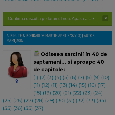
Continua discutia pe forumul nou. Apasa aici
ALBINUTE & BONDARI DE MARTIE-APRILIE '07 (18) | AUTOR:
MAMI_2007
Odiseea sarcinii in 40 de
saptamani... si aproape 40
de capitole:
(1)
(2)
(3)
(4)
(5)
(6)
(7)
(8)
(9)
(10)
(11)
(12)
(11)
(13)
(14)
(15)
(16)
(17)
(18)
(19)
(20)
(21)
(22)
(23)
(24)
(25)
(26)
(27)
(28)
(29)
(30)
(31)
(32)
(33)
(34)
(35)
(36)
(35)
(37)