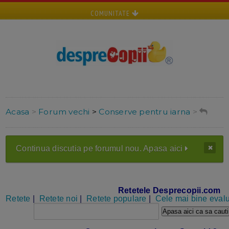
COMUNITATE
Acasa
>
Forum vechi
>
Conserve pentru iarna
>
Continua discutia pe forumul nou. Apasa aici
Retetele Desprecopii.com
Retete
|
Retete noi
|
Retete populare
|
Cele mai bine evalu