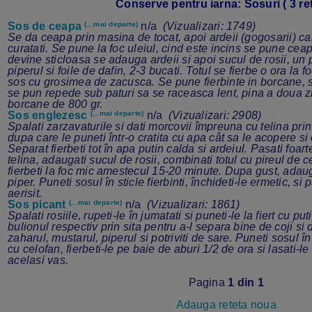
Conserve pentru iarna: Sosuri ( 3 ret
Sos de ceapa
(...mai departe)
n/a
(Vizualizari: 1749)
Se da ceapa prin masina de tocat, apoi ardeii (gogosarii) car
curatati. Se pune la foc uleiul, cind este incins se pune cea
devine sticloasa se adauga ardeii si apoi sucul de rosii, un 
piperul si foile de dafin, 2-3 bucati. Totul se fierbe o ora la f
sos cu grosimea de zacusca. Se pune fierbinte in borcane, s
se pun repede sub paturi sa se raceasca lent, pina a doua zi
borcane de 800 gr.
Sos englezesc
(...mai departe)
n/a
(Vizualizari: 2908)
Spalati zarzavaturile si dati morcovii împreuna cu telina pri
dupa care le puneti într-o cratita cu apa cât sa le acopere si 
Separat fierbeti tot în apa putin calda si ardeiul. Pasati foar
telina, adaugati sucul de rosii, combinati totul cu pireul de c
fierbeti la foc mic amestecul 15-20 minute. Dupa gust, adaug
piper. Puneti sosul în sticle fierbinti, închideti-le ermetic, si p
aerisit.
Sos picant
(...mai departe)
n/a
(Vizualizari: 1861)
Spalati rosiile, rupeti-le în jumatati si puneti-le la fiert cu pu
bulionul respectiv prin sita pentru a-l separa bine de coji si
zaharul, mustarul, piperul si potriviti de sare. Puneti sosul în 
cu celofan, fierbeti-le pe baie de aburi 1/2 de ora si lasati-l
acelasi vas.
Pagina
1 din 1
Adauga reteta noua