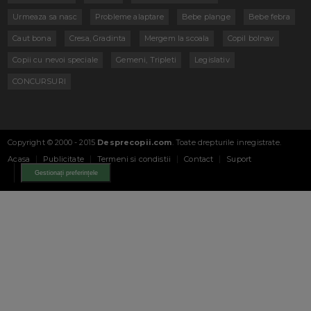
Urmeaza sa nasc
Probleme alaptare
Bebe plange
Bebe febra
Caut bona
Cresa, Gradinta
Mergem la scoala
Copil bolnav
Copii cu nevoi speciale
Gemeni, Tripleti
Legislativ
CONCURSURI
Copyright © 2000 - 2015
Desprecopii.com
. Toate drepturile inregistrate.
Acasa
Publicitate
Termeni si condistii
Contact
Suport
Gestionați preferințele