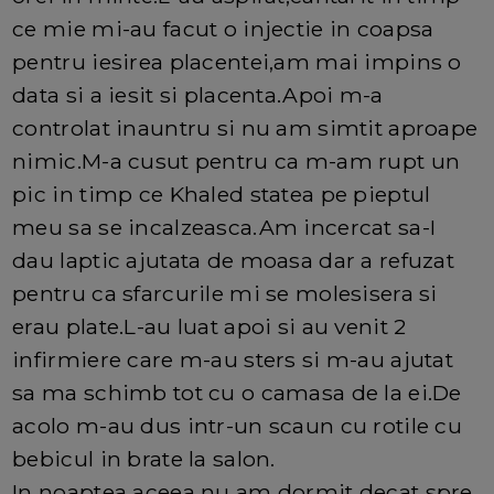
ce mie mi-au facut o injectie in coapsa
pentru iesirea placentei,am mai impins o
data si a iesit si placenta.Apoi m-a
controlat inauntru si nu am simtit aproape
nimic.M-a cusut pentru ca m-am rupt un
pic in timp ce Khaled statea pe pieptul
meu sa se incalzeasca.Am incercat sa-I
dau laptic ajutata de moasa dar a refuzat
pentru ca sfarcurile mi se molesisera si
erau plate.L-au luat apoi si au venit 2
infirmiere care m-au sters si m-au ajutat
sa ma schimb tot cu o camasa de la ei.De
acolo m-au dus intr-un scaun cu rotile cu
bebicul in brate la salon.
In noaptea aceea nu am dormit decat spre