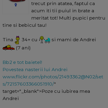
trecut prin atatea, faptul ca
acum iti tii puiul in brate a
meritat tot! Multi pupici pentru
tine si bebicul tau!
Tina
34+ cu
si mami de Andrei
(7 ani)
Bb2 e tot baietel!
Povestea nasterii lui Andrei
www.flickr.com/photos/21493362@N02/set
s/72157603366051910/
"
target="_blank">Poze cu iubirea mea
Andrei