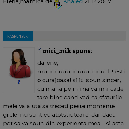
Elena,mamica de
Khaled
21.12.2007
RASPUNSURI
miri_mik spune:
darene,
muuuuuuuuuuuuuuuuah! esti
o curajoasa! si iti spun sincer,
cu mana pe inima ca imi cade
tare bine cand vad ca sfaturile
mele va ajuta sa treceti peste momente
grele. nu sunt eu atotstiutoare, dar daca
pot sa va spun din experienta mea... si asta