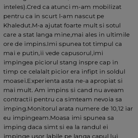
inteles).Cred ca atunci m-am mobilizat
pentru ca in scurt l-am nascut pe
Khaledut.M-a ajutat foarte mult si sotul
care a stat langa mine,mai ales in ultimile
ore de impins.Imi spunea tot timpul ca
mai e putin,ii vede capusorul,imi
impingea piciorul stang inspre cap in
timp ce celalalt picior era infipt in soldul
moasei.Experienta asta ne-a apropiat si
mai mult. Am impins si cand nu aveam
contractii pentru ca simteam nevoia sa
imping.Monitorul arata numere de 10,12 iar
eu impingeam.Moasa imi spunea sa
imping daca simt si ea la randul ei
impinge usor labile pe langa capul lui