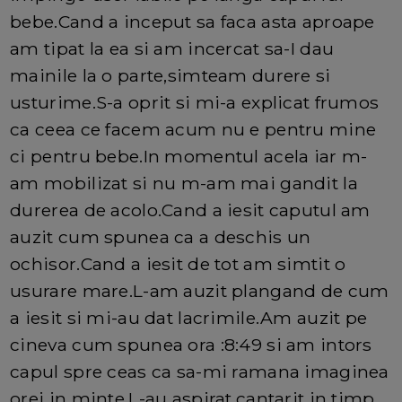
bebe.Cand a inceput sa faca asta aproape
am tipat la ea si am incercat sa-I dau
mainile la o parte,simteam durere si
usturime.S-a oprit si mi-a explicat frumos
ca ceea ce facem acum nu e pentru mine
ci pentru bebe.In momentul acela iar m-
am mobilizat si nu m-am mai gandit la
durerea de acolo.Cand a iesit caputul am
auzit cum spunea ca a deschis un
ochisor.Cand a iesit de tot am simtit o
usurare mare.L-am auzit plangand de cum
a iesit si mi-au dat lacrimile.Am auzit pe
cineva cum spunea ora :8:49 si am intors
capul spre ceas ca sa-mi ramana imaginea
orei in minte.L-au aspirat,cantarit in timp