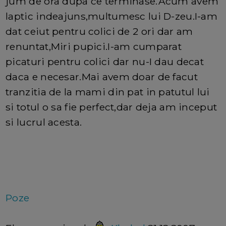
jum de ora dupa ce terminase.Acum avem
laptic indeajuns,multumesc lui D-zeu.I-am
dat ceiut pentru colici de 2 ori dar am
renuntat,Miri pupici.I-am cumparat
picaturi pentru colici dar nu-I dau decat
daca e necesar.Mai avem doar de facut
tranzitia de la mami din pat in patutul lui
si totul o sa fie perfect,dar deja am inceput
si lucrul acesta.
Poze