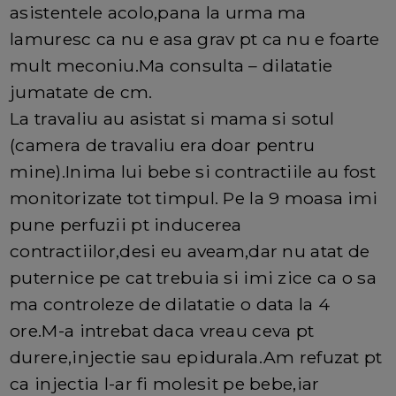
asistentele acolo,pana la urma ma
lamuresc ca nu e asa grav pt ca nu e foarte
mult meconiu.Ma consulta – dilatatie
jumatate de cm.
La travaliu au asistat si mama si sotul
(camera de travaliu era doar pentru
mine).Inima lui bebe si contractiile au fost
monitorizate tot timpul. Pe la 9 moasa imi
pune perfuzii pt inducerea
contractiilor,desi eu aveam,dar nu atat de
puternice pe cat trebuia si imi zice ca o sa
ma controleze de dilatatie o data la 4
ore.M-a intrebat daca vreau ceva pt
durere,injectie sau epidurala.Am refuzat pt
ca injectia l-ar fi molesit pe bebe,iar