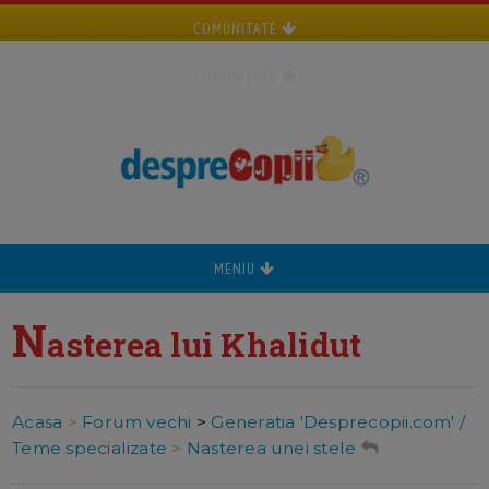
COMUNITATE
COMUNITATE
MENIU
N
asterea lui Khalidut
Acasa
>
Forum vechi
>
Generatia 'Desprecopii.com' /
Teme specializate
>
Nasterea unei stele