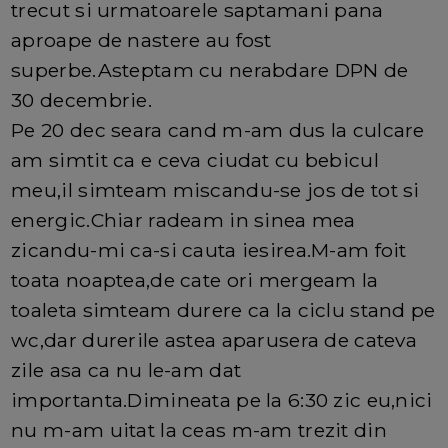
trecut si urmatoarele saptamani pana
aproape de nastere au fost
superbe.Asteptam cu nerabdare DPN de
30 decembrie.
Pe 20 dec seara cand m-am dus la culcare
am simtit ca e ceva ciudat cu bebicul
meu,il simteam miscandu-se jos de tot si
energic.Chiar radeam in sinea mea
zicandu-mi ca-si cauta iesirea.M-am foit
toata noaptea,de cate ori mergeam la
toaleta simteam durere ca la ciclu stand pe
wc,dar durerile astea aparusera de cateva
zile asa ca nu le-am dat
importanta.Dimineata pe la 6:30 zic eu,nici
nu m-am uitat la ceas m-am trezit din