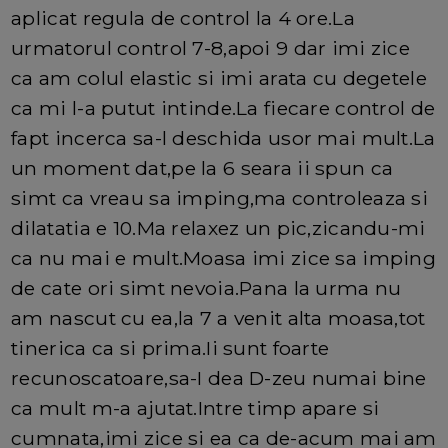
aplicat regula de control la 4 ore.La
urmatorul control 7-8,apoi 9 dar imi zice
ca am colul elastic si imi arata cu degetele
ca mi l-a putut intinde.La fiecare control de
fapt incerca sa-l deschida usor mai mult.La
un moment dat,pe la 6 seara ii spun ca
simt ca vreau sa imping,ma controleaza si
dilatatia e 10.Ma relaxez un pic,zicandu-mi
ca nu mai e mult.Moasa imi zice sa imping
de cate ori simt nevoia.Pana la urma nu
am nascut cu ea,la 7 a venit alta moasa,tot
tinerica ca si prima.Ii sunt foarte
recunoscatoare,sa-I dea D-zeu numai bine
ca mult m-a ajutat.Intre timp apare si
cumnata,imi zice si ea ca de-acum mai am