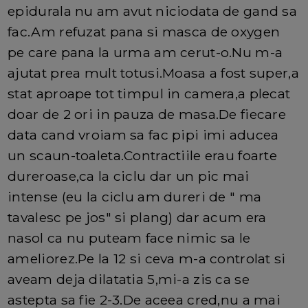
epidurala nu am avut niciodata de gand sa
fac.Am refuzat pana si masca de oxygen
pe care pana la urma am cerut-o.Nu m-a
ajutat prea mult totusi.Moasa a fost super,a
stat aproape tot timpul in camera,a plecat
doar de 2 ori in pauza de masa.De fiecare
data cand vroiam sa fac pipi imi aducea
un scaun-toaleta.Contractiile erau foarte
dureroase,ca la ciclu dar un pic mai
intense (eu la ciclu am dureri de " ma
tavalesc pe jos" si plang) dar acum era
nasol ca nu puteam face nimic sa le
ameliorez.Pe la 12 si ceva m-a controlat si
aveam deja dilatatia 5,mi-a zis ca se
astepta sa fie 2-3.De aceea cred,nu a mai