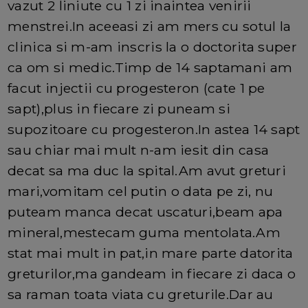
vazut 2 liniute cu 1 zi inaintea venirii
menstrei.In aceeasi zi am mers cu sotul la
clinica si m-am inscris la o doctorita super
ca om si medic.Timp de 14 saptamani am
facut injectii cu progesteron (cate 1 pe
sapt),plus in fiecare zi puneam si
supozitoare cu progesteron.In astea 14 sapt
sau chiar mai mult n-am iesit din casa
decat sa ma duc la spital.Am avut greturi
mari,vomitam cel putin o data pe zi, nu
puteam manca decat uscaturi,beam apa
mineral,mestecam guma mentolata.Am
stat mai mult in pat,in mare parte datorita
greturilor,ma gandeam in fiecare zi daca o
sa raman toata viata cu greturile.Dar au