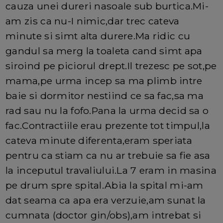
cauza unei dureri nasoale sub burtica.Mi-
am zis ca nu-I nimic,dar trec cateva
minute si simt alta durere.Ma ridic cu
gandul sa merg la toaleta cand simt apa
siroind pe piciorul drept.Il trezesc pe sot,pe
mama,pe urma incep sa ma plimb intre
baie si dormitor nestiind ce sa fac,sa ma
rad sau nu la fofo.Pana la urma decid sa o
fac.Contractiile erau prezente tot timpul,la
cateva minute diferenta,eram speriata
pentru ca stiam ca nu ar trebuie sa fie asa
la inceputul travaliului.La 7 eram in masina
pe drum spre spital.Abia la spital mi-am
dat seama ca apa era verzuie,am sunat la
cumnata (doctor gin/obs),am intrebat si