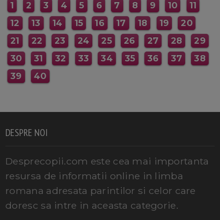
1
2
3
4
5
6
7
8
9
10
11
12
13
14
15
16
17
18
19
20
21
22
23
24
25
26
27
28
29
30
31
32
33
34
35
36
37
38
39
40
DESPRE NOI
Desprecopii.com este cea mai importanta
resursa de informatii online in limba
romana adresata parintilor si celor care
doresc sa intre in aceasta categorie.