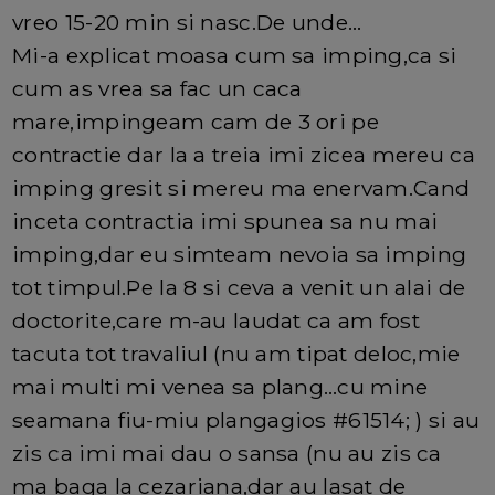
vreo 15-20 min si nasc.De unde…
Mi-a explicat moasa cum sa imping,ca si
cum as vrea sa fac un caca
mare,impingeam cam de 3 ori pe
contractie dar la a treia imi zicea mereu ca
imping gresit si mereu ma enervam.Cand
inceta contractia imi spunea sa nu mai
imping,dar eu simteam nevoia sa imping
tot timpul.Pe la 8 si ceva a venit un alai de
doctorite,care m-au laudat ca am fost
tacuta tot travaliul (nu am tipat deloc,mie
mai multi mi venea sa plang…cu mine
seamana fiu-miu plangagios #61514; ) si au
zis ca imi mai dau o sansa (nu au zis ca
ma baga la cezariana,dar au lasat de