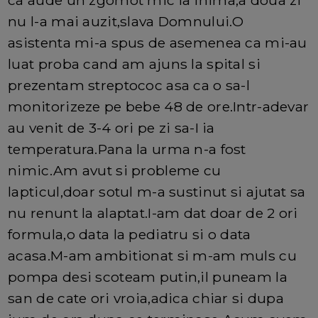
ca aude un zgomot mic la inima,a doua zi
nu l-a mai auzit,slava Domnului.O
asistenta mi-a spus de asemenea ca mi-au
luat proba cand am ajuns la spital si
prezentam streptococ asa ca o sa-l
monitorizeze pe bebe 48 de ore.Intr-adevar
au venit de 3-4 ori pe zi sa-I ia
temperatura.Pana la urma n-a fost
nimic.Am avut si probleme cu
lapticul,doar sotul m-a sustinut si ajutat sa
nu renunt la alaptat.I-am dat doar de 2 ori
formula,o data la pediatru si o data
acasa.M-am ambitionat si m-am muls cu
pompa desi scoteam putin,il puneam la
san de cate ori vroia,adica chiar si dupa