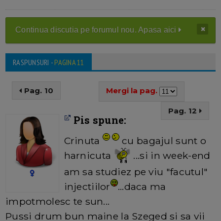
Continua discutia pe forumul nou. Apasa aici
RASPUNSURI -
PAGINA 11
Pag. 10
Mergi la pag.
Pag. 12
Pis spune:
Crinuta
cu bagajul sunt o
harnicuta
...si in week-end
am sa studiez pe viu "facutul"
injectiilor
...daca ma
impotmolesc te sun...
Pussi drum bun maine la Szeged si sa vii