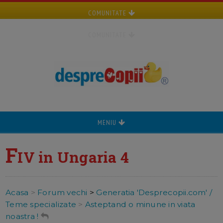
COMUNITATE
COMUNITATE
MENIU
F
IV in Ungaria 4
Acasa
>
Forum vechi
>
Generatia 'Desprecopii.com' /
Teme specializate
>
Asteptand o minune in viata
noastra !