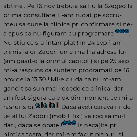
abtine . Pe 16 nov trebuia sa fiu la Szeged la
prima consultare. L-am rugat pe socru-
meu sa sune la clinica pt. confirmare si ne-
a spus ca nu figuram cu programare
.
Nu stiu ce s-a intamplat ! In 24 sep i-am
trimis la dr Zadori un e-mail la adresa lui
(am gasit-o la primul capitol ) si pe 25 sep
mi-a raspuns ca suntem programati pe 16
nov de la 13.30 ! Mi-e ciuda ca nu m-am
gandit sa sun mai repede ca clinica, dar
am fost sigura ca e ok din moment ce mi-a
rasruns dr.
. Daca aveti careva nr de
tel al lui Zadori (mobil, fix ) va rog sa mi-l
dati, daca se poate !
Is necajita pt
nimica toata, dar mi-am facut planuri si