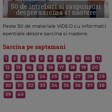
50 de intrebari si raspunsuri
despre sarcina si nastere
MAI MULTE INFORMATII AICI
Peste 50 de materiale VIDEO cu informatii
esentiale desore sarcina si nastere.
Sarcina pe saptamani
1
2
3
4
5
6
7
8
9
10
11
12
13
14
15
16
17
18
19
20
21
22
23
24
25
26
27
28
29
30
31
32
33
34
35
36
37
38
39
40