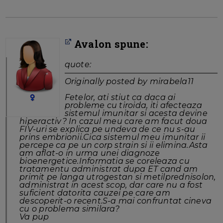
Avalon spune:
quote:
Originally posted by mirabela11
Fetelor, ati stiut ca daca ai
probleme cu tiroida, iti afecteaza
sistemul imunitar si acesta devine
hiperactiv? In cazul meu care am facut doua
FIV-uri se explica pe undeva de ce nu s-au
prins embrionii.Cica sistemul meu imunitar ii
percepe ca pe un corp strain si ii elimina.Asta
am aflat-o in urma unei diagnoze
bioenergetice.Informatia se coreleaza cu
tratamentu administrat dupa ET cand am
primit pe langa utrogestan si metilprednisolon,
administrat in acest scop, dar care nu a fost
suficient datorita cauzei pe care am
descoperit-o recent.S-a mai confruntat cineva
cu o problema similara?
Va pup