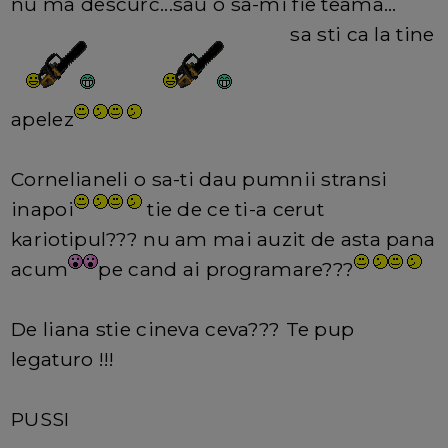
nu ma descurc...sau o sa-mi fie teama...
sa sti ca la tine
apelez
Cornelianeli o sa-ti dau pumnii stransi
inapoi
tie de ce ti-a cerut
kariotipul??? nu am mai auzit de asta pana
acum
pe cand ai programare???
De liana stie cineva ceva??? Te pup
legaturo !!!
PUSSI