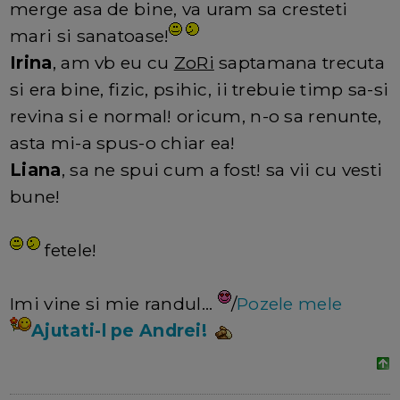
merge asa de bine, va uram sa cresteti
mari si sanatoase!
Irina
, am vb eu cu
ZoRi
saptamana trecuta
si era bine, fizic, psihic, ii trebuie timp sa-si
revina si e normal! oricum, n-o sa renunte,
asta mi-a spus-o chiar ea!
Liana
, sa ne spui cum a fost! sa vii cu vesti
bune!
fetele!
Imi vine si mie randul...
/
Pozele mele
Ajutati-l pe Andrei!