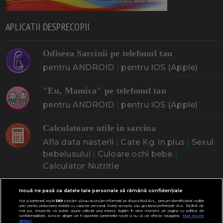
APLICATII DESPRECOPII
Odiseea Sarcinii pe telefonul tau
pentru ANDROID
|
pentru IOS (Apple)
"Eu, Mamica" pe telefonul tau
pentru ANDROID
|
pentru IOS (Apple)
Calculatoare utile in sarcina
Afla data nasterii
|
Cate Kg. in plus
|
Sexul
bebelusului
|
Culoare ochi bebe
|
Calculator Nutritie
CINE ESTI? CE CAUTI?
Nouă ne pasă ca datele tale personale să rămână confidențiale
Noi și partenerii noștri
589
stocăm și/sau accesăm informații pe dispozitivul dvs., precum identificatorii cookie
unici pentru prelucrarea datelor cu caracter personal. Puteți accepta sau gestiona preferințele dvs. făcând clic
mai jos, respectiv vă puteți opune utilizării unui interes legitim în orice moment pe pagina cu politica de
confidențialitate. Aceste alegeri vor fi raportate partenerilor noștri și nu vă vor afecta navigarea.
Mai multe
Doresc un copil
Adoptia
Probleme cu sarcina
detalii