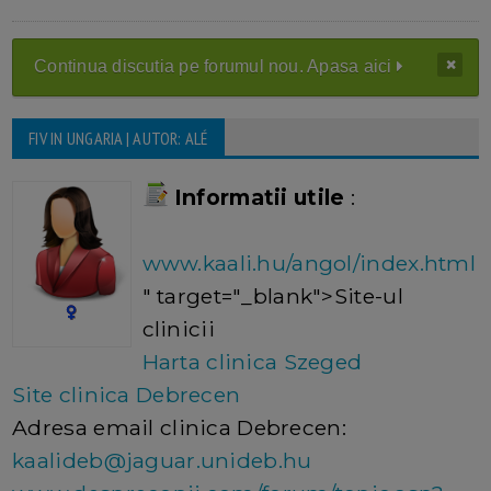
Continua discutia pe forumul nou. Apasa aici
FIV IN UNGARIA | AUTOR: ALÉ
Informatii utile
:
www.kaali.hu/angol/index.html
" target="_blank">Site-ul
clinicii
Harta clinica Szeged
Site clinica Debrecen
Adresa email clinica Debrecen:
kaalideb@jaguar.unideb.hu