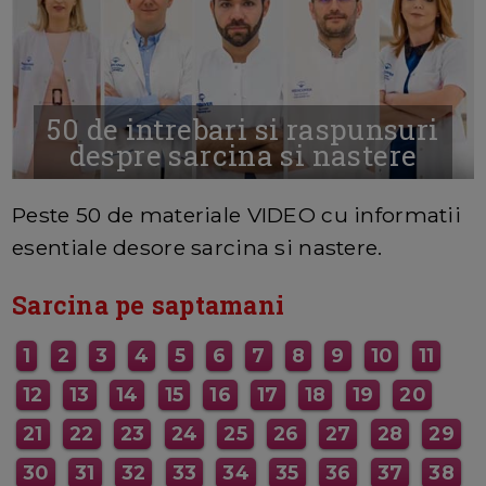
50 de intrebari si raspunsuri
despre sarcina si nastere
MAI MULTE INFORMATII AICI
Peste 50 de materiale VIDEO cu informatii
esentiale desore sarcina si nastere.
Sarcina pe saptamani
1
2
3
4
5
6
7
8
9
10
11
12
13
14
15
16
17
18
19
20
21
22
23
24
25
26
27
28
29
30
31
32
33
34
35
36
37
38