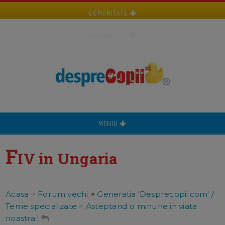
COMUNITATE
COMUNITATE
MENIU
F
IV in Ungaria
Acasa
>
Forum vechi
>
Generatia 'Desprecopii.com' /
Teme specializate
>
Asteptand o minune in viata
noastra !