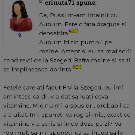
crinuta71 spune:
Da, Pussi m-am intalnit cu
Auburn. Este o fata draguta si
deosebita.
Auburn iti tin pumnii pe
maine. Astept si eu sa mai scrii
cand revii de la Szeged. Bafta maine si sa ti
se implineasca dorinta.
Fetele care ati facut FIV la Szeged, eu imi
amintesc ca dr. v-a dat sa luati ceva
vitamine. Mie nu mi-a spus dr., probabil ca
a a uitat. Imi spuneti va rog si mie, exact ce
vitamine v-a scris si in ce doza pe zi? Va
rog mult sa-mi spuneti, ca sa incep sa le