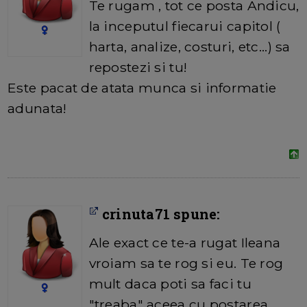
Te rugam , tot ce posta Andicu,
la inceputul fiecarui capitol (
harta, analize, costuri, etc...) sa
repostezi si tu!
Este pacat de atata munca si informatie
adunata!
crinuta71 spune:
Ale exact ce te-a rugat Ileana
vroiam sa te rog si eu. Te rog
mult daca poti sa faci tu
"treaba" aceea cu postarea