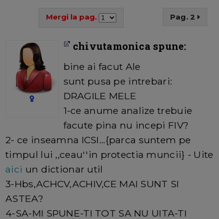
Mergi la pag.
Pag. 2
chivutamonica spune:
bine ai facut Ale
sunt pusa pe intrebari:
DRAGILE MELE
1-ce anume analize trebuie
facute pina nu incepi FIV?
2- ce inseamna ICSI...{parca suntem pe
timpul lui ,,ceau''in protectia muncii} - Uite
aici
un dictionar util
3-Hbs,ACHCV,ACHIV,CE MAI SUNT SI
ASTEA?
4-SA-MI SPUNE-TI TOT SA NU UITA-TI