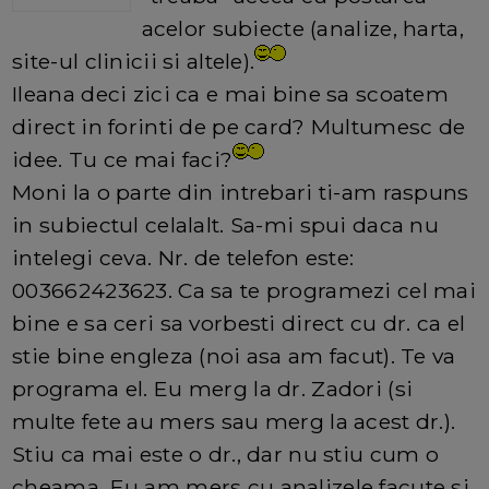
acelor subiecte (analize, harta,
site-ul clinicii si altele).
Ileana deci zici ca e mai bine sa scoatem
direct in forinti de pe card? Multumesc de
idee. Tu ce mai faci?
Moni la o parte din intrebari ti-am raspuns
in subiectul celalalt. Sa-mi spui daca nu
intelegi ceva. Nr. de telefon este:
003662423623. Ca sa te programezi cel mai
bine e sa ceri sa vorbesti direct cu dr. ca el
stie bine engleza (noi asa am facut). Te va
programa el. Eu merg la dr. Zadori (si
multe fete au mers sau merg la acest dr.).
Stiu ca mai este o dr., dar nu stiu cum o
cheama. Eu am mers cu analizele facute si