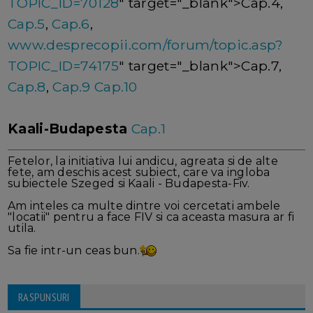
TOPIC_ID=70128
" target="_blank">Cap.4,
Cap.5
,
Cap.6
,
www.desprecopii.com/forum/topic.asp?
TOPIC_ID=74175
" target="_blank">Cap.7,
Cap.8
,
Cap.9
Cap.10
Kaali-Budapesta
Cap.1
Fetelor, la initiativa lui andicu, agreata si de alte
fete, am deschis acest subiect, care va ingloba
subiectele Szeged si Kaali - Budapesta-Fiv.
Am inteles ca multe dintre voi cercetati ambele
"locatii" pentru a face FIV si ca aceasta masura ar fi
utila.
Sa fie intr-un ceas bun.
RASPUNSURI