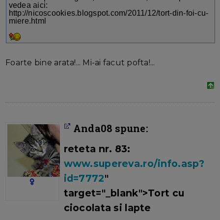
vedea aici:
http://nicoscookies.blogspot.com/2011/12/tort-din-foi-cu-
miere.html
Foarte bine arata!... Mi-ai facut pofta!...
Anda08 spune:
reteta nr. 83:
www.supereva.ro/info.asp?
id=7772
"
target="_blank">Tort cu
ciocolata si lapte