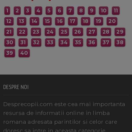
1
2
3
4
5
6
7
8
9
10
11
12
13
14
15
16
17
18
19
20
21
22
23
24
25
26
27
28
29
30
31
32
33
34
35
36
37
38
39
40
DESPRE NOI
Desprecopii.com este cea mai importanta
resursa de informatii online in limba
romana adresata parintilor si celor care
doresc sa intre in aceasta categorie.