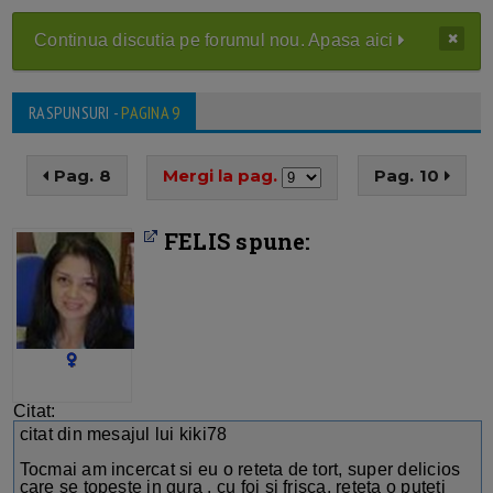
Continua discutia pe forumul nou. Apasa aici
RASPUNSURI -
PAGINA 9
Pag. 8
Mergi la pag.
Pag. 10
FELIS spune:
Citat:
citat din mesajul lui kiki78
Tocmai am incercat si eu o reteta de tort, super delicios
care se topeste in gura , cu foi si frisca, reteta o puteti