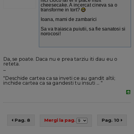
nici cioco iar ei ii place mult
cheesecake. A incercat cineva sa o
transforme in tort?
Ioana, mami de zambarici
Sa va traiasca puiutii, sa fie sanatosi si
norocosi!
Da, se poate. Daca nu e prea tarziu iti dau eu o
reteta.
_
"Deschide cartea ca sa inveti ce au gandit altii;
inchide cartea ca sa gandesti tu insuti ... "
Pag. 8
Mergi la pag.
Pag. 10