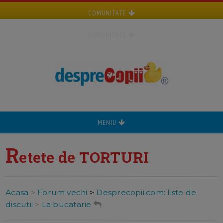
COMUNITATE
COMUNITATE
MENIU
R
etete de TORTURI
Acasa
>
Forum vechi
>
Desprecopii.com: liste de
discutii
>
La bucatarie