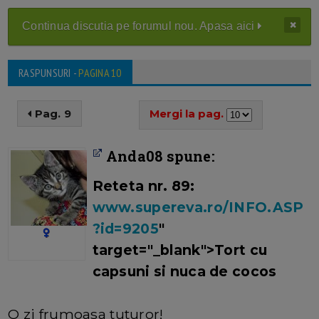
Continua discutia pe forumul nou. Apasa aici
RASPUNSURI -
PAGINA 10
Pag. 9
Mergi la pag.
Anda08 spune:
Reteta nr. 89:
www.supereva.ro/INFO.ASP
?id=9205
"
target="_blank">Tort cu
capsuni si nuca de cocos
O zi frumoasa tuturor!