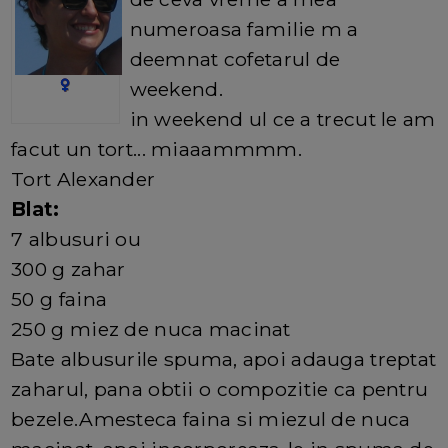
numeroasa familie m a
deemnat cofetarul de
weekend.
in weekend ul ce a trecut le am
facut un tort... miaaammmm.
Tort Alexander
Blat:
7 albusuri ou
300 g zahar
50 g faina
250 g miez de nuca macinat
Bate albusurile spuma, apoi adauga treptat
zaharul, pana obtii o compozitie ca pentru
bezele.Amesteca faina si miezul de nuca