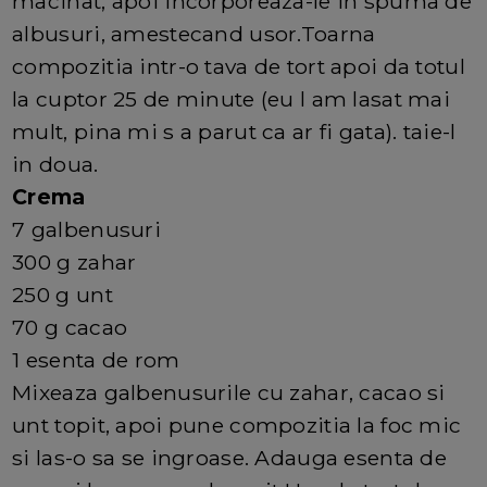
macinat, apoi incorporeaza-le in spuma de
albusuri, amestecand usor.Toarna
compozitia intr-o tava de tort apoi da totul
la cuptor 25 de minute (eu l am lasat mai
mult, pina mi s a parut ca ar fi gata). taie-l
in doua.
Crema
7 galbenusuri
300 g zahar
250 g unt
70 g cacao
1 esenta de rom
Mixeaza galbenusurile cu zahar, cacao si
unt topit, apoi pune compozitia la foc mic
si las-o sa se ingroase. Adauga esenta de