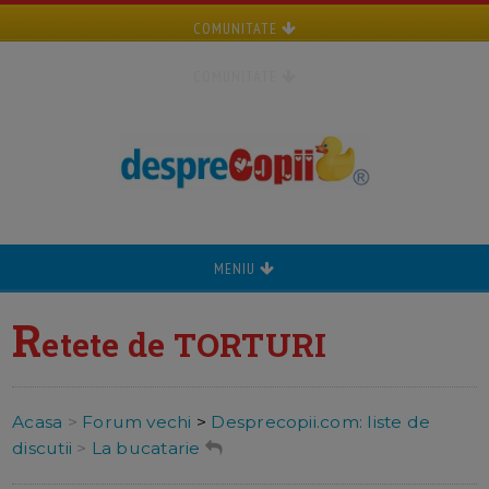
COMUNITATE
COMUNITATE
MENIU
R
etete de TORTURI
Acasa
>
Forum vechi
>
Desprecopii.com: liste de
discutii
>
La bucatarie