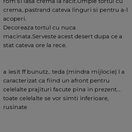
rom si lasa crema la racit.Umple tortul cu
crema, pastrand cateva linguri si pentru a-l
acoperi.
Decoreaza tortul cu nuca
macinata.Serveste acest desert dupa ce a
stat cateva ore la rece.
a iesit ff bunutz.. teda (mindra mijlocie) l a
caracterizat ca fiind un afront pentru
celelalte prajituri facute pina in prezent...
toate celelalte se vor simti inferioare,
rusinate