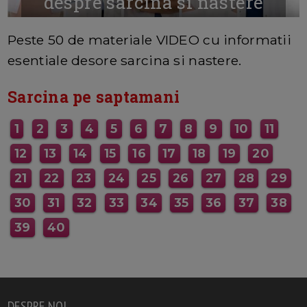
despre sarcina si nastere
MAI MULTE INFORMATII AICI
Peste 50 de materiale VIDEO cu informatii
esentiale desore sarcina si nastere.
Sarcina pe saptamani
1
2
3
4
5
6
7
8
9
10
11
12
13
14
15
16
17
18
19
20
21
22
23
24
25
26
27
28
29
30
31
32
33
34
35
36
37
38
39
40
DESPRE NOI