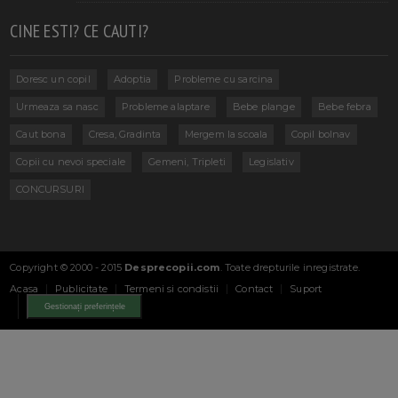
CINE ESTI? CE CAUTI?
Doresc un copil
Adoptia
Probleme cu sarcina
Urmeaza sa nasc
Probleme alaptare
Bebe plange
Bebe febra
Caut bona
Cresa, Gradinta
Mergem la scoala
Copil bolnav
Copii cu nevoi speciale
Gemeni, Tripleti
Legislativ
CONCURSURI
Copyright © 2000 - 2015
Desprecopii.com
. Toate drepturile inregistrate.
Acasa
Publicitate
Termeni si condistii
Contact
Suport
Gestionați preferințele