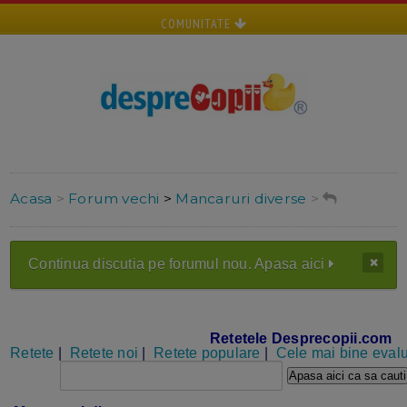
COMUNITATE
Acasa
>
Forum vechi
>
Mancaruri diverse
>
Continua discutia pe forumul nou. Apasa aici
Retetele Desprecopii.com
Retete
|
Retete noi
|
Retete populare
|
Cele mai bine evalu