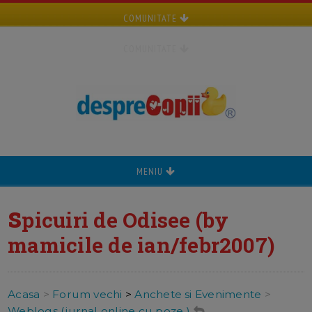
COMUNITATE
COMUNITATE
MENIU
s
picuiri de Odisee (by
mamicile de ian/febr2007)
Acasa
>
Forum vechi
>
Anchete si Evenimente
>
Weblogs (jurnal online cu poze )