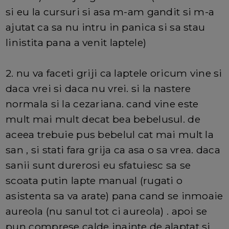
si eu la cursuri si asa m-am gandit si m-a
ajutat ca sa nu intru in panica si sa stau
linistita pana a venit laptele)
2. nu va faceti griji ca laptele oricum vine si
daca vrei si daca nu vrei. si la nastere
normala si la cezariana. cand vine este
mult mai mult decat bea bebelusul. de
aceea trebuie pus bebelul cat mai mult la
san , si stati fara grija ca asa o sa vrea. daca
sanii sunt durerosi eu sfatuiesc sa se
scoata putin lapte manual (rugati o
asistenta sa va arate) pana cand se inmoaie
aureola (nu sanul tot ci aureola) . apoi se
pun comprese calde inainte de alaptat si