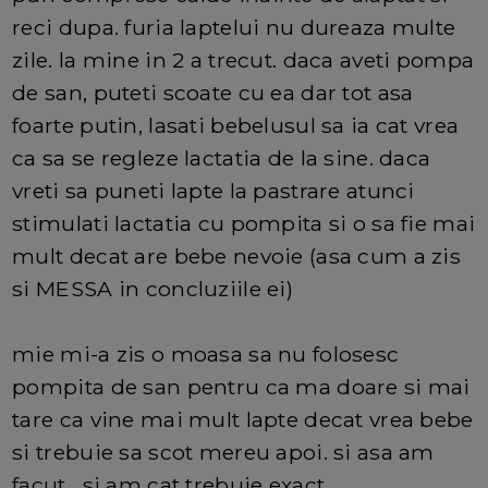
reci dupa. furia laptelui nu dureaza multe
zile. la mine in 2 a trecut. daca aveti pompa
de san, puteti scoate cu ea dar tot asa
foarte putin, lasati bebelusul sa ia cat vrea
ca sa se regleze lactatia de la sine. daca
vreti sa puneti lapte la pastrare atunci
stimulati lactatia cu pompita si o sa fie mai
mult decat are bebe nevoie (asa cum a zis
si MESSA in concluziile ei)
mie mi-a zis o moasa sa nu folosesc
pompita de san pentru ca ma doare si mai
tare ca vine mai mult lapte decat vrea bebe
si trebuie sa scot mereu apoi. si asa am
facut . si am cat trebuie exact.