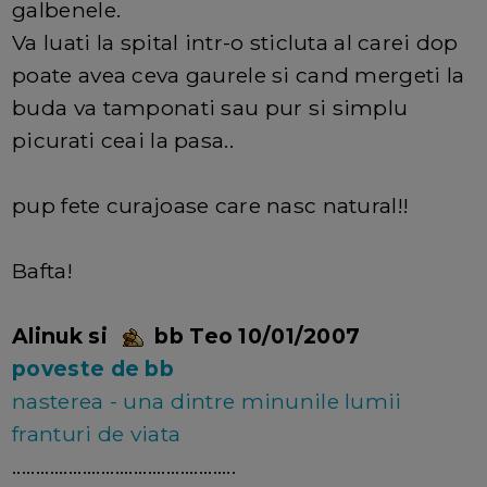
galbenele.
Va luati la spital intr-o sticluta al carei dop
poate avea ceva gaurele si cand mergeti la
buda va tamponati sau pur si simplu
picurati ceai la pasa..
pup fete curajoase care nasc natural!!
Bafta!
Alinuk si
bb Teo 10/01/2007
poveste de bb
nasterea - una dintre minunile lumii
franturi de viata
................................................