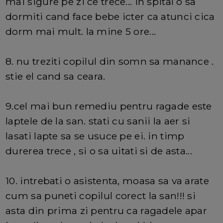
mai sigure pe zi ce trece... in spital o sa
dormiti cand face bebe icter ca atunci cica
dorm mai mult. la mine 5 ore...
8. nu treziti copilul din somn sa manance .
stie el cand sa ceara.
9.cel mai bun remediu pentru ragade este
laptele de la san. stati cu sanii la aer si
lasati lapte sa se usuce pe ei. in timp
durerea trece , si o sa uitati si de asta...
10. intrebati o asistenta, moasa sa va arate
cum sa puneti copilul corect la san!!! si
asta din prima zi pentru ca ragadele apar