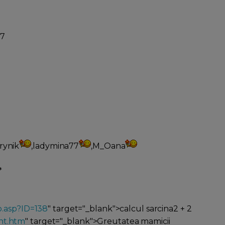
07
rynik
,ladymina77
,M_Oana
*
o.asp?ID=138
" target="_blank">calcul sarcina2 + 2
ht.htm
" target="_blank">Greutatea mamicii