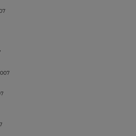
007
7
2007
07
7