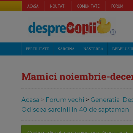
ACASA
NOUTATI
COMUNITATE
FORUM
FERTILITATE
SARCINA
NASTEREA
BEBELUSU
Mamici noiembrie-decem
Acasa
>
Forum vechi
>
Generatia 'De
Odiseea sarcinii in 40 de saptamani .
Continua discutia pe forumul nou. Apasa aici