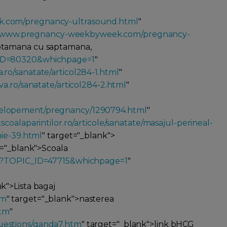
.com/pregnancy-ultrasound.html
"
www.pregnancy-weekbyweek.com/pregnancy-
aptamana cu saptamana,
_ID=80320&whichpage=1
"
ro/sanatate/articol284-1.html
"
a.ro/sanatate/articol284-2.html
"
velopement/pregnancy/1290794.html
"
coalaparintilor.ro/articole/sanatate/masajul-perineal-
mie-39.html
" target="_blank">
t="_blank">Scoala
sp?TOPIC_ID=47715&whichpage=1
"
nk">Lista bagaj
tm
" target="_blank">nasterea
htm
"
estions/qanda7.htm
" target="_blank">link bHCG