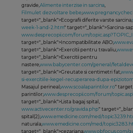
gravide,
Alimente interzise in sarcina
,
Filmulet dezvoltare bebe
,
www.pregnancycheck
target="_blank">Ecografii diferite varste sarcina,
week-1-and-2.htm
" target="_blank">Sarcina-s
www.desprecopii.com/forum/topic.asp?TOPIC
target="_blank">Incompatibilitate ABO,
www.eva.
target="_blank">Exercitii pentru travaliu,
www.ev
target="_blank">Exercitii pentru
nastere,
www.babycenter.com/general/fetalde
target="_blank">Greutate si centimetri fat,
www.s
si-exercitiile-kegel-recuperarea-dupa-epizioto
Masajul perineal,
www.scoalaparintilor.ro
" targe
parintilor,
www.desprecopii.com/forum/topic.a
target="_blank">Lista bagaj spital,
www.activecenter.ro/gravida.php
" target="_bla
spital(2),
www.emedicine.com/med/topic3239.h
naturala,
www.emedicine.com/med/topic3283.
target="_blank">cezariana,
www.obfocus.com/qu