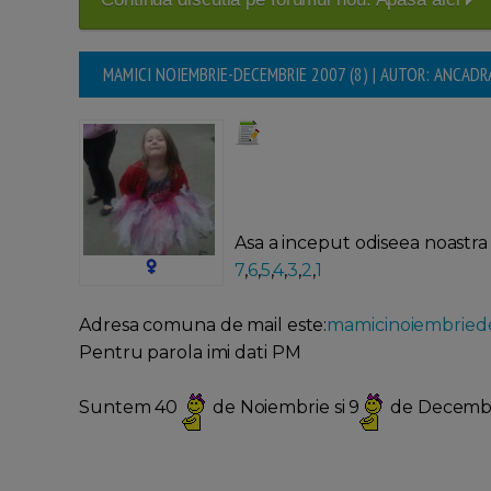
MAMICI NOIEMBRIE-DECEMBRIE 2007 (8) | AUTOR: ANCA
Asa a inceput odiseea noastra
7
,
6
,
5
,
4
,
3
,
2
,
1
Adresa comuna de mail este:
mamicinoiembrie
Pentru parola imi dati PM
Suntem 40
de Noiembrie si 9
de Decemb