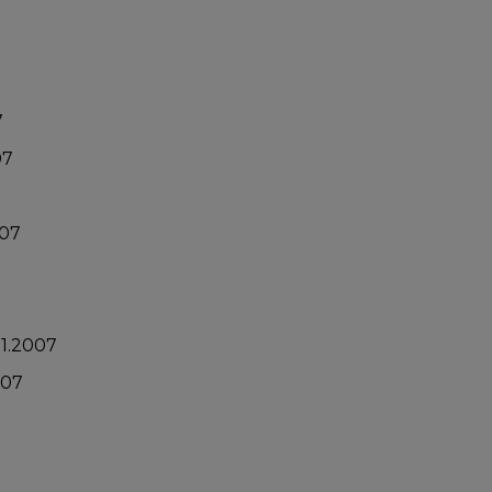
7
07
007
1.2007
007