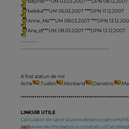
bibyrox***UM 03.03.2007***DPN 08.12.2007
bebika***UM 06.03.2007 ***DPN 11.12.2007
Anne_Ma***UM 08.03.2007 ***DPN 13.12.20
Ana_id***UM 08.03.2007 ***DPN 13.12.2007
.....................
..........................................................................................................
A fost alaturi de noi.
Ache
,Tusferi
,Moniland
,Danotino
,Ma
******************************************************
LINKURI UTILE
Calculator de sarcina1
,
www.desprecopii.com/inf
sapt
www.neufmoisetplus.com/calcul/CalcWeig