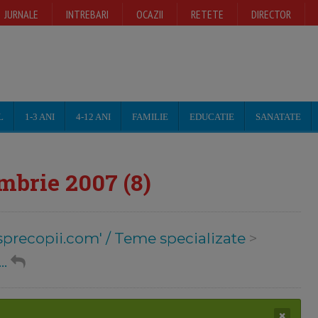
JURNALE
INTREBARI
OCAZII
RETETE
DIRECTOR
L
1-3 ANI
4-12 ANI
FAMILIE
EDUCATIE
SANATATE
brie 2007 (8)
sprecopii.com' / Teme specializate
>
..